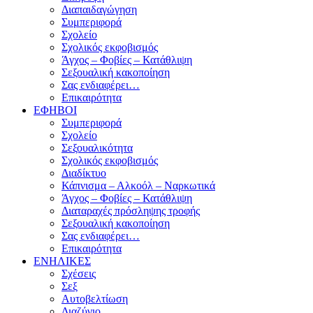
Διαπαιδαγώγηση
Συμπεριφορά
Σχολείο
Σχολικός εκφοβισμός
Άγχος – Φοβίες – Κατάθλιψη
Σεξουαλική κακοποίηση
Σας ενδιαφέρει…
Επικαιρότητα
ΕΦΗΒΟΙ
Συμπεριφορά
Σχολείο
Σεξουαλικότητα
Σχολικός εκφοβισμός
Διαδίκτυο
Κάπνισμα – Αλκοόλ – Ναρκωτικά
Άγχος – Φοβίες – Κατάθλιψη
Διαταραχές πρόσληψης τροφής
Σεξουαλική κακοποίηση
Σας ενδιαφέρει…
Επικαιρότητα
ΕΝΗΛΙΚΕΣ
Σχέσεις
Σεξ
Αυτοβελτίωση
Διαζύγιο