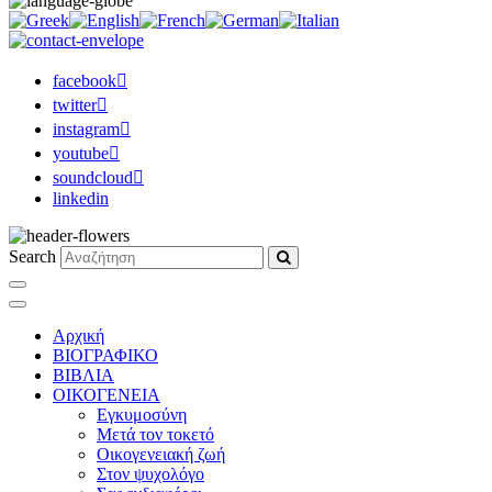
facebook
twitter
instagram
youtube
soundcloud
linkedin
Search
Αρχική
ΒΙΟΓΡΑΦΙΚΟ
ΒΙΒΛΙΑ
ΟΙΚΟΓΕΝΕΙΑ
Εγκυμοσύνη
Μετά τον τοκετό
Οικογενειακή ζωή
Στον ψυχολόγο