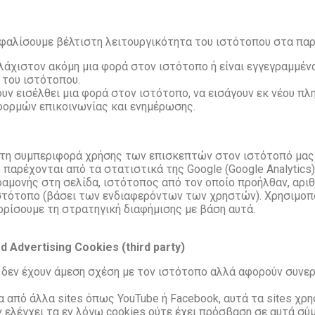
σφαλίσουμε βέλτιστη λειτουργικότητα του ιστότοπου στα πα
λάχιστον ακόμη μια φορά στον ιστότοπο ή
είναι εγγεγραμμέν
 του ιστότοπου.
ουν εισέλθει μια φορά στον ιστότοπο,
να εισάγουν εκ νέου π
 φορμών επικοινωνίας και ενημέρωσης.
ε τη συμπεριφορά χρήσης των επισκεπτών
στον ιστότοπό μας
υ παρέχονται από τα
στατιστικά της Google (Google Analytic
αμονής στη σελίδα, ιστότοπος από τον οποίο προήλθαν, αρι
ιστότοπο (βάσει των ενδιαφερόντων των
χρηστών). Χρησιμοπ
ορίσουμε τη στρατηγική
διαφήμισης με βάση αυτά.
 Advertising Cookies (third party)
 δεν έχουν άμεση σχέση με
τον ιστότοπο αλλά αφορούν συνερ
να από άλλα sites όπως
YouTube ή Facebook, αυτά τα sites χρ
ν
ελέγχει τα εν λόγω cookies ούτε έχει πρόσβαση σε αυτά σ