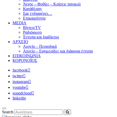
Άγχος – Φοβίες – Κρίσεις πανικού
Κατάθλιψη
Σας ενδιαφέρει…
Επικαιρότητα
MEDIA
Βίντεο/TV
Ραδιόφωνο
Έντυπα και διαδίκτυο
ΑΡΧΕΙΟ
Αρχείο – Περιοδικά
Αρχείο – Εφημερίδες και διάφορα έντυπα
ΕΠΙΚΟΙΝΩΝΙΑ
ΚΟΡΟΝΟΪΟΣ
facebook
twitter
instagram
youtube
soundcloud
linkedin
Search