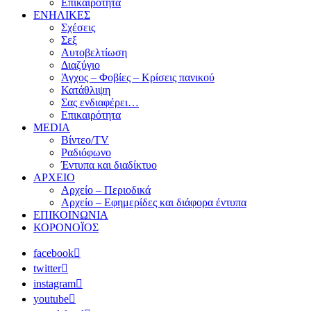
Επικαιρότητα
ΕΝΗΛΙΚΕΣ
Σχέσεις
Σεξ
Αυτοβελτίωση
Διαζύγιο
Άγχος – Φοβίες – Κρίσεις πανικού
Κατάθλιψη
Σας ενδιαφέρει…
Επικαιρότητα
MEDIA
Βίντεο/TV
Ραδιόφωνο
Έντυπα και διαδίκτυο
ΑΡΧΕΙΟ
Αρχείο – Περιοδικά
Αρχείο – Εφημερίδες και διάφορα έντυπα
ΕΠΙΚΟΙΝΩΝΙΑ
ΚΟΡΟΝΟΪΟΣ
facebook
twitter
instagram
youtube