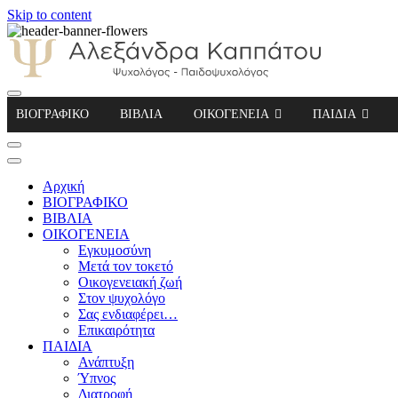
Skip to content
Αλεξάνδρα Καππάτου Ψυχολόγος – Παιδοψ
ΒΙΟΓΡΑΦΙΚΟ
ΒΙΒΛΙΑ
ΟΙΚΟΓΕΝΕΙΑ
ΠΑΙΔΙΑ
Αρχική
ΒΙΟΓΡΑΦΙΚΟ
ΒΙΒΛΙΑ
ΟΙΚΟΓΕΝΕΙΑ
Εγκυμοσύνη
Μετά τον τοκετό
Οικογενειακή ζωή
Στον ψυχολόγο
Σας ενδιαφέρει…
Επικαιρότητα
ΠΑΙΔΙΑ
Ανάπτυξη
Ύπνος
Διατροφή