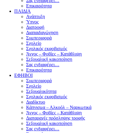
Σας ενδιαφέρει…
Επικαιρότητα
ΠΑΙΔΙΑ
Ανάπτυξη
Ύπνος
Διατροφή
Διαπαιδαγώγηση
Συμπεριφορά
Σχολείο
Σχολικός εκφοβισμός
Άγχος – Φοβίες – Κατάθλιψη
Σεξουαλική κακοποίηση
Σας ενδιαφέρει…
Επικαιρότητα
ΕΦΗΒΟΙ
Συμπεριφορά
Σχολείο
Σεξουαλικότητα
Σχολικός εκφοβισμός
Διαδίκτυο
Κάπνισμα – Αλκοόλ – Ναρκωτικά
Άγχος – Φοβίες – Κατάθλιψη
Διαταραχές πρόσληψης τροφής
Σεξουαλική κακοποίηση
Σας ενδιαφέρει…