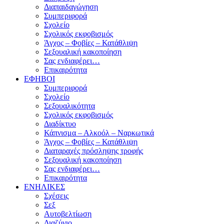
Διαπαιδαγώγηση
Συμπεριφορά
Σχολείο
Σχολικός εκφοβισμός
Άγχος – Φοβίες – Κατάθλιψη
Σεξουαλική κακοποίηση
Σας ενδιαφέρει…
Επικαιρότητα
ΕΦΗΒΟΙ
Συμπεριφορά
Σχολείο
Σεξουαλικότητα
Σχολικός εκφοβισμός
Διαδίκτυο
Κάπνισμα – Αλκοόλ – Ναρκωτικά
Άγχος – Φοβίες – Κατάθλιψη
Διαταραχές πρόσληψης τροφής
Σεξουαλική κακοποίηση
Σας ενδιαφέρει…
Επικαιρότητα
ΕΝΗΛΙΚΕΣ
Σχέσεις
Σεξ
Αυτοβελτίωση
Διαζύγιο