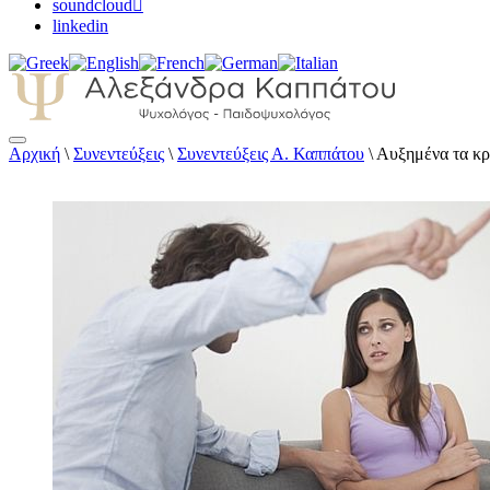
soundcloud
linkedin
Αρχική
\
Συνεντεύξεις
\
Συνεντεύξεις Α. Καππάτου
\
Αυξημένα τα κρ
Αλεξάνδρα Καππάτου Ψυχολόγος – Παιδοψ