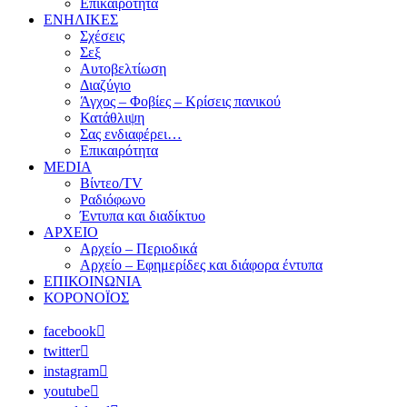
Επικαιρότητα
ΕΝΗΛΙΚΕΣ
Σχέσεις
Σεξ
Αυτοβελτίωση
Διαζύγιο
Άγχος – Φοβίες – Κρίσεις πανικού
Κατάθλιψη
Σας ενδιαφέρει…
Επικαιρότητα
MEDIA
Βίντεο/TV
Ραδιόφωνο
Έντυπα και διαδίκτυο
ΑΡΧΕΙΟ
Αρχείο – Περιοδικά
Αρχείο – Εφημερίδες και διάφορα έντυπα
ΕΠΙΚΟΙΝΩΝΙΑ
ΚΟΡΟΝΟΪΟΣ
facebook
twitter
instagram
youtube