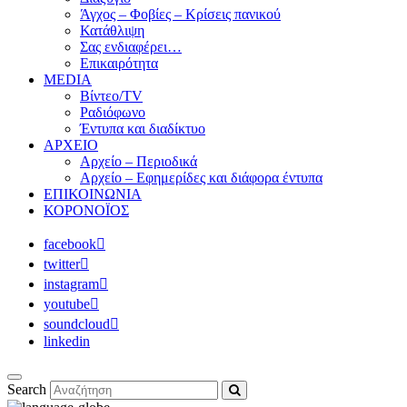
Άγχος – Φοβίες – Κρίσεις πανικού
Κατάθλιψη
Σας ενδιαφέρει…
Επικαιρότητα
MEDIA
Βίντεο/TV
Ραδιόφωνο
Έντυπα και διαδίκτυο
ΑΡΧΕΙΟ
Αρχείο – Περιοδικά
Αρχείο – Εφημερίδες και διάφορα έντυπα
ΕΠΙΚΟΙΝΩΝΙΑ
ΚΟΡΟΝΟΪΟΣ
facebook
twitter
instagram
youtube
soundcloud
linkedin
Search