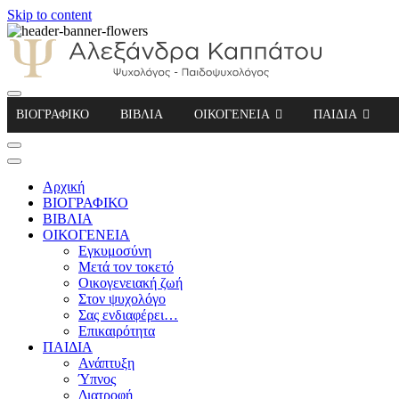
Skip to content
Αλεξάνδρα Καππάτου Ψυχολόγος – Παιδοψ
ΒΙΟΓΡΑΦΙΚΟ
ΒΙΒΛΙΑ
ΟΙΚΟΓΕΝΕΙΑ
ΠΑΙΔΙΑ
Αρχική
ΒΙΟΓΡΑΦΙΚΟ
ΒΙΒΛΙΑ
ΟΙΚΟΓΕΝΕΙΑ
Εγκυμοσύνη
Μετά τον τοκετό
Οικογενειακή ζωή
Στον ψυχολόγο
Σας ενδιαφέρει…
Επικαιρότητα
ΠΑΙΔΙΑ
Ανάπτυξη
Ύπνος
Διατροφή