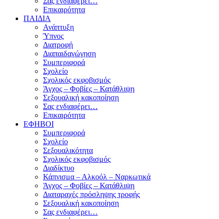
Σας ενδιαφέρει…
Επικαιρότητα
ΠΑΙΔΙΑ
Ανάπτυξη
Ύπνος
Διατροφή
Διαπαιδαγώγηση
Συμπεριφορά
Σχολείο
Σχολικός εκφοβισμός
Άγχος – Φοβίες – Κατάθλιψη
Σεξουαλική κακοποίηση
Σας ενδιαφέρει…
Επικαιρότητα
ΕΦΗΒΟΙ
Συμπεριφορά
Σχολείο
Σεξουαλικότητα
Σχολικός εκφοβισμός
Διαδίκτυο
Κάπνισμα – Αλκοόλ – Ναρκωτικά
Άγχος – Φοβίες – Κατάθλιψη
Διαταραχές πρόσληψης τροφής
Σεξουαλική κακοποίηση
Σας ενδιαφέρει…