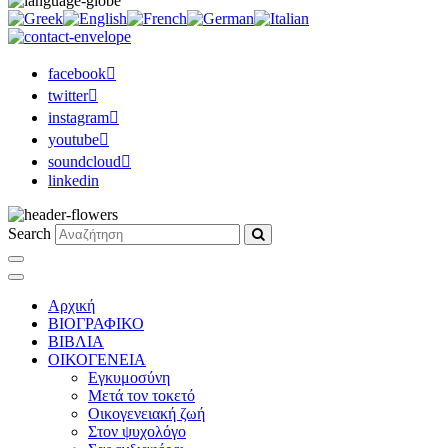
facebook
twitter
instagram
youtube
soundcloud
linkedin
Search
Αρχική
ΒΙΟΓΡΑΦΙΚΟ
ΒΙΒΛΙΑ
ΟΙΚΟΓΕΝΕΙΑ
Εγκυμοσύνη
Μετά τον τοκετό
Οικογενειακή ζωή
Στον ψυχολόγο