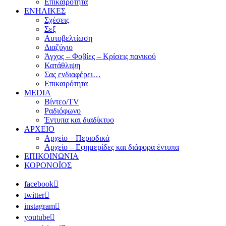
Επικαιρότητα
ΕΝΗΛΙΚΕΣ
Σχέσεις
Σεξ
Αυτοβελτίωση
Διαζύγιο
Άγχος – Φοβίες – Κρίσεις πανικού
Κατάθλιψη
Σας ενδιαφέρει…
Επικαιρότητα
MEDIA
Βίντεο/TV
Ραδιόφωνο
Έντυπα και διαδίκτυο
ΑΡΧΕΙΟ
Αρχείο – Περιοδικά
Αρχείο – Εφημερίδες και διάφορα έντυπα
ΕΠΙΚΟΙΝΩΝΙΑ
ΚΟΡΟΝΟΪΟΣ
facebook
twitter
instagram
youtube