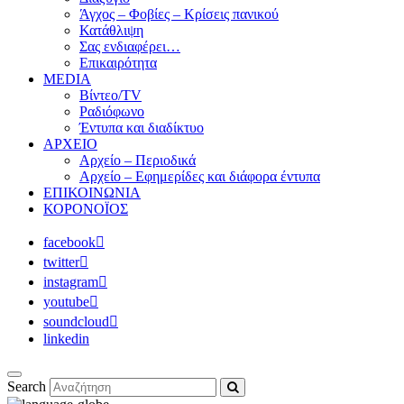
Άγχος – Φοβίες – Κρίσεις πανικού
Κατάθλιψη
Σας ενδιαφέρει…
Επικαιρότητα
MEDIA
Βίντεο/TV
Ραδιόφωνο
Έντυπα και διαδίκτυο
ΑΡΧΕΙΟ
Αρχείο – Περιοδικά
Αρχείο – Εφημερίδες και διάφορα έντυπα
ΕΠΙΚΟΙΝΩΝΙΑ
ΚΟΡΟΝΟΪΟΣ
facebook
twitter
instagram
youtube
soundcloud
linkedin
Search