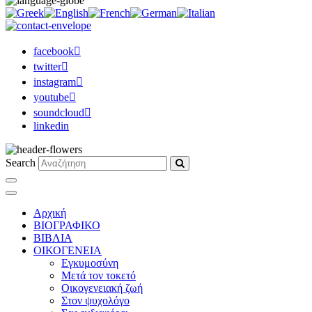
facebook
twitter
instagram
youtube
soundcloud
linkedin
Search
Αρχική
ΒΙΟΓΡΑΦΙΚΟ
ΒΙΒΛΙΑ
ΟΙΚΟΓΕΝΕΙΑ
Εγκυμοσύνη
Μετά τον τοκετό
Οικογενειακή ζωή
Στον ψυχολόγο