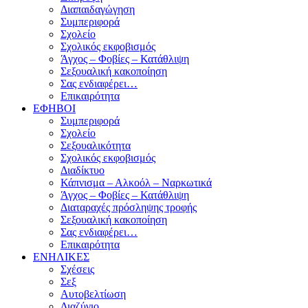
Διαπαιδαγώγηση
Συμπεριφορά
Σχολείο
Σχολικός εκφοβισμός
Άγχος – Φοβίες – Κατάθλιψη
Σεξουαλική κακοποίηση
Σας ενδιαφέρει…
Επικαιρότητα
ΕΦΗΒΟΙ
Συμπεριφορά
Σχολείο
Σεξουαλικότητα
Σχολικός εκφοβισμός
Διαδίκτυο
Κάπνισμα – Αλκοόλ – Ναρκωτικά
Άγχος – Φοβίες – Κατάθλιψη
Διαταραχές πρόσληψης τροφής
Σεξουαλική κακοποίηση
Σας ενδιαφέρει…
Επικαιρότητα
ΕΝΗΛΙΚΕΣ
Σχέσεις
Σεξ
Αυτοβελτίωση
Διαζύγιο