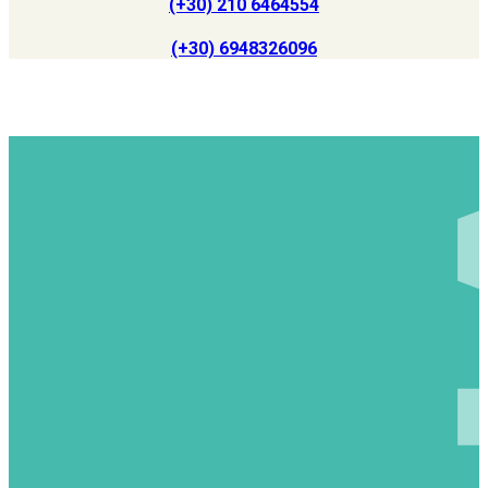
(+30) 210 6464554
(+30) 6948326096