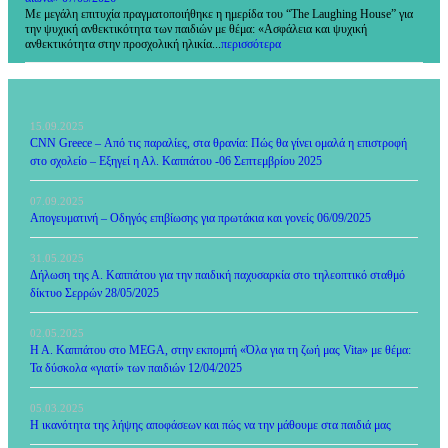
Με μεγάλη επιτυχία πραγματοποιήθηκε η ημερίδα του “The Laughing House” για
την ψυχική ανθεκτικότητα των παιδιών με θέμα: «Ασφάλεια και ψυχική
ανθεκτικότητα στην προσχολική ηλικία...
περισσότερα
15.09.2025
CNN Greece – Από τις παραλίες, στα θρανία: Πώς θα γίνει ομαλά η επιστροφή
στο σχολείο – Εξηγεί η Αλ. Καππάτου -06 Σεπτεμβρίου 2025
07.09.2025
Απογευματινή – Οδηγός επιβίωσης για πρωτάκια και γονείς 06/09/2025
31.05.2025
Δήλωση της Α. Καππάτου για την παιδική παχυσαρκία στο τηλεοπτικό σταθμό
δίκτυο Σερρών 28/05/2025
02.05.2025
Η Α. Καππάτου στο MEGA, στην εκπομπή «Όλα για τη ζωή μας Vita» με θέμα:
Τα δύσκολα «γιατί» των παιδιών 12/04/2025
05.03.2025
Η ικανότητα της λήψης αποφάσεων και πώς να την μάθουμε στα παιδιά μας