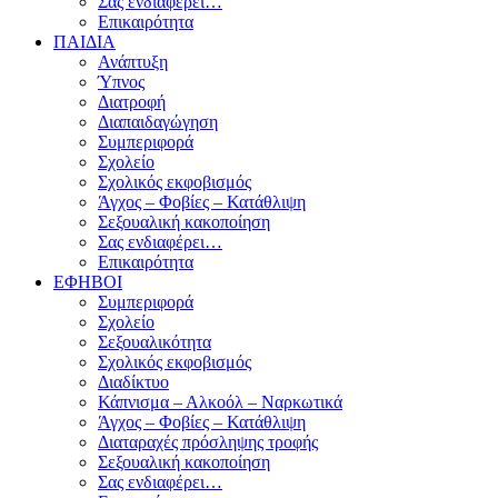
Σας ενδιαφέρει…
Επικαιρότητα
ΠΑΙΔΙΑ
Ανάπτυξη
Ύπνος
Διατροφή
Διαπαιδαγώγηση
Συμπεριφορά
Σχολείο
Σχολικός εκφοβισμός
Άγχος – Φοβίες – Κατάθλιψη
Σεξουαλική κακοποίηση
Σας ενδιαφέρει…
Επικαιρότητα
ΕΦΗΒΟΙ
Συμπεριφορά
Σχολείο
Σεξουαλικότητα
Σχολικός εκφοβισμός
Διαδίκτυο
Κάπνισμα – Αλκοόλ – Ναρκωτικά
Άγχος – Φοβίες – Κατάθλιψη
Διαταραχές πρόσληψης τροφής
Σεξουαλική κακοποίηση
Σας ενδιαφέρει…