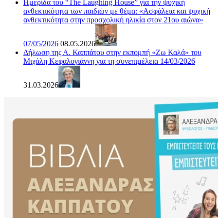
Ημερίδα του “The Laughing House” για την ψυχική
ανθεκτικότητα των παιδιών με θέμα: «Ασφάλεια και ψυχική
ανθεκτικότητα στην προσχολική ηλικία στον 21ου αιώνα»
07/05/2026
08.05.2026
Δήλωση της Α. Καππάτου στην εκπομπή «Ζω Καλά» του
Μιχάλη Κεφαλογιάννη για τη συνεπιμέλεια 14/03/2026
31.03.2026