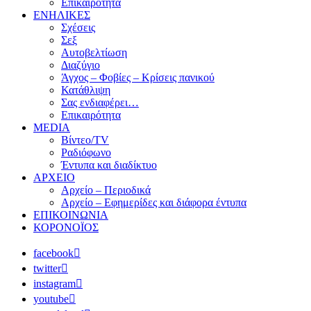
Επικαιρότητα
ΕΝΗΛΙΚΕΣ
Σχέσεις
Σεξ
Αυτοβελτίωση
Διαζύγιο
Άγχος – Φοβίες – Κρίσεις πανικού
Κατάθλιψη
Σας ενδιαφέρει…
Επικαιρότητα
MEDIA
Βίντεο/TV
Ραδιόφωνο
Έντυπα και διαδίκτυο
ΑΡΧΕΙΟ
Αρχείο – Περιοδικά
Αρχείο – Εφημερίδες και διάφορα έντυπα
ΕΠΙΚΟΙΝΩΝΙΑ
ΚΟΡΟΝΟΪΟΣ
facebook
twitter
instagram
youtube