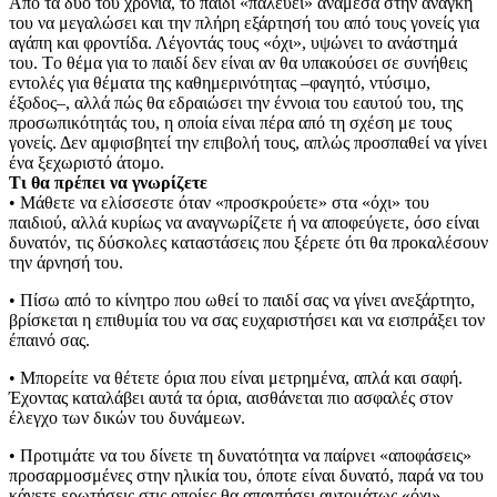
Από τα δύο του χρόνια, το παιδί «παλεύει» ανάμεσα στην ανάγκη
του να μεγαλώσει και την πλήρη εξάρτησή του από τους γονείς για
αγάπη και φροντίδα. Λέγοντάς τους «όχι», υψώνει το ανάστημά
του. Tο θέμα για το παιδί δεν είναι αν θα υπακούσει σε συνήθεις
εντολές για θέματα της καθημερινότητας –φαγητό, ντύσιμο,
έξοδος–, αλλά πώς θα εδραιώσει την έννοια του εαυτού του, της
προσωπικότητάς του, η οποία είναι πέρα από τη σχέση με τους
γονείς. Δεν αμφισβητεί την επιβολή τους, απλώς προσπαθεί να γίνει
ένα ξεχωριστό άτομο.
Τι θα πρέπει να γνωρίζετε
• Μάθετε να ελίσσεστε όταν «προσκρούετε» στα «όχι» του
παιδιού, αλλά κυρίως να αναγνωρίζετε ή να αποφεύγετε, όσο είναι
δυνατόν, τις δύσκολες καταστάσεις που ξέρετε ότι θα προκαλέσουν
την άρνησή του.
• Πίσω από το κίνητρο που ωθεί το παιδί σας να γίνει ανεξάρτητο,
βρίσκεται η επιθυμία του να σας ευχαριστήσει και να εισπράξει τον
έπαινό σας.
• Mπορείτε να θέτετε όρια που είναι μετρημένα, απλά και σαφή.
Έχοντας καταλάβει αυτά τα όρια, αισθάνεται πιο ασφαλές στον
έλεγχο των δικών του δυνάμεων.
• Προτιμάτε να του δίνετε τη δυνατότητα να παίρνει «αποφάσεις»
προσαρμοσμένες στην ηλικία του, όποτε είναι δυνατό, παρά να του
κάνετε ερωτήσεις στις οποίες θα απαντήσει αυτομάτως «όχι».