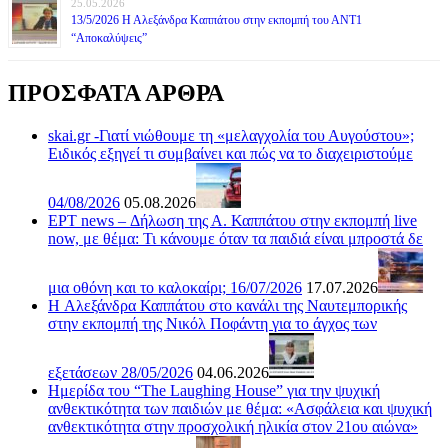
25.05.2026
13/5/2026 Η Αλεξάνδρα Καππάτου στην εκπομπή του ΑΝΤ1
“Αποκαλύψεις”
ΠΡΟΣΦΑΤΑ ΑΡΘΡΑ
skai.gr -Γιατί νιώθουμε τη «μελαγχολία του Αυγούστου»;
Ειδικός εξηγεί τι συμβαίνει και πώς να το διαχειριστούμε
04/08/2026
05.08.2026
ΕΡΤ news – Δήλωση της Α. Καππάτου στην εκπομπή live
now, με θέμα: Τι κάνουμε όταν τα παιδιά είναι μπροστά δε
μια οθόνη και το καλοκαίρι; 16/07/2026
17.07.2026
H Αλεξάνδρα Καππάτου στο κανάλι της Ναυτεμπορικής
στην εκπομπή της Νικόλ Ποφάντη για το άγχος των
εξετάσεων 28/05/2026
04.06.2026
Ημερίδα του “The Laughing House” για την ψυχική
ανθεκτικότητα των παιδιών με θέμα: «Ασφάλεια και ψυχική
ανθεκτικότητα στην προσχολική ηλικία στον 21ου αιώνα»