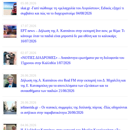
05.08.2026
skai.gr -Γιατί νιώθουμε τη «μελαγχολία του Αυγούστου»; Ειδικός εξηγεί τι
συμβαίνει και πώς να το διαχειριστούμε 04/08/2026
17.07.2026
ΕΡΤ news – Δήλωση της Α. Καππάτου στην εκπομπή live now, με θέμα: Τι
κάνουμε όταν τα παιδιά είναι μπροστά δε μια οθόνη και το καλοκαίρι;
16/07/2026
02.07.2026
«ΝΟΤΙΕΣ ΔΙΑΔΡΟΜΕΣ» – Αναπάντητα ερωτήματα για τη δολοφονία του
15χρονου στην Καλλιθέα 1/07/2026
26.06.2026
Δήλωση της Α. Καππάτου στο Real FM στην εκπομπή του Δ. Μιχαλέλη και
της Ε. Κατσαμπέκη για τα αποτελέσματα των εξετάσεων και τα
συναισθήματα των παιδιών 21/06/2026
26.06.2026
iefimerida.gr – Οι νεανικές συμμορίες της διπλανής πόρτας -Πώς οδηγούνται
οι ανήλικοι στην παραβατικότητα 26/06/2026
04.06.2026
H Αλεξάνδρα Καππάτου στην εκπομπή του Μιχάλη Κεφαλογιάννη «Ζω