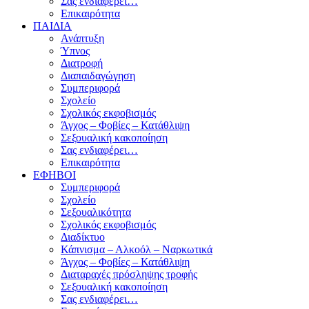
Σας ενδιαφέρει…
Επικαιρότητα
ΠΑΙΔΙΑ
Ανάπτυξη
Ύπνος
Διατροφή
Διαπαιδαγώγηση
Συμπεριφορά
Σχολείο
Σχολικός εκφοβισμός
Άγχος – Φοβίες – Κατάθλιψη
Σεξουαλική κακοποίηση
Σας ενδιαφέρει…
Επικαιρότητα
ΕΦΗΒΟΙ
Συμπεριφορά
Σχολείο
Σεξουαλικότητα
Σχολικός εκφοβισμός
Διαδίκτυο
Κάπνισμα – Αλκοόλ – Ναρκωτικά
Άγχος – Φοβίες – Κατάθλιψη
Διαταραχές πρόσληψης τροφής
Σεξουαλική κακοποίηση
Σας ενδιαφέρει…