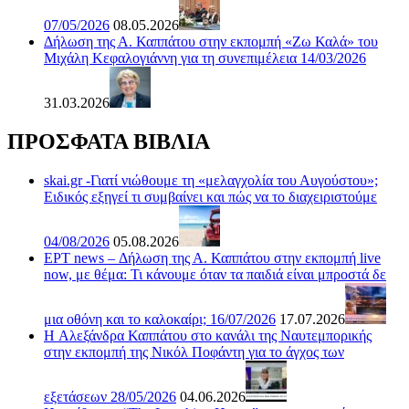
07/05/2026
08.05.2026
Δήλωση της Α. Καππάτου στην εκπομπή «Ζω Καλά» του
Μιχάλη Κεφαλογιάννη για τη συνεπιμέλεια 14/03/2026
31.03.2026
ΠΡΟΣΦΑΤΑ ΒΙΒΛΙΑ
skai.gr -Γιατί νιώθουμε τη «μελαγχολία του Αυγούστου»;
Ειδικός εξηγεί τι συμβαίνει και πώς να το διαχειριστούμε
04/08/2026
05.08.2026
ΕΡΤ news – Δήλωση της Α. Καππάτου στην εκπομπή live
now, με θέμα: Τι κάνουμε όταν τα παιδιά είναι μπροστά δε
μια οθόνη και το καλοκαίρι; 16/07/2026
17.07.2026
H Αλεξάνδρα Καππάτου στο κανάλι της Ναυτεμπορικής
στην εκπομπή της Νικόλ Ποφάντη για το άγχος των
εξετάσεων 28/05/2026
04.06.2026