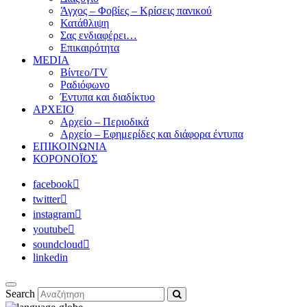
Άγχος – Φοβίες – Κρίσεις πανικού
Κατάθλιψη
Σας ενδιαφέρει…
Επικαιρότητα
MEDIA
Βίντεο/TV
Ραδιόφωνο
Έντυπα και διαδίκτυο
ΑΡΧΕΙΟ
Αρχείο – Περιοδικά
Αρχείο – Εφημερίδες και διάφορα έντυπα
ΕΠΙΚΟΙΝΩΝΙΑ
ΚΟΡΟΝΟΪΟΣ
facebook
twitter
instagram
youtube
soundcloud
linkedin
Search