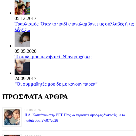
05.12.2017
Τραυλισμός: Όταν το παιδί επαναλαμβάνει τις συλλαβές ή τις
λέξεις...
05.05.2020
Το παιδί μου υπνοβατεί. Ν΄ανησυχήσω;
24.09.2017
“Οι συμμαθητές μου δε με κάνουν παρέα”
ΠΡΟΣΦΑΤΑ ΑΡΘΡΑ
05.08.2026
Η Α. Καππάτου στην ΕΡΤ. Πως να περάσετε όμορφες διακοπές με τα
παιδιά σας. 27/07/2026