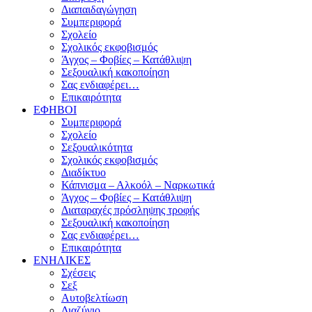
Διαπαιδαγώγηση
Συμπεριφορά
Σχολείο
Σχολικός εκφοβισμός
Άγχος – Φοβίες – Κατάθλιψη
Σεξουαλική κακοποίηση
Σας ενδιαφέρει…
Επικαιρότητα
ΕΦΗΒΟΙ
Συμπεριφορά
Σχολείο
Σεξουαλικότητα
Σχολικός εκφοβισμός
Διαδίκτυο
Κάπνισμα – Αλκοόλ – Ναρκωτικά
Άγχος – Φοβίες – Κατάθλιψη
Διαταραχές πρόσληψης τροφής
Σεξουαλική κακοποίηση
Σας ενδιαφέρει…
Επικαιρότητα
ΕΝΗΛΙΚΕΣ
Σχέσεις
Σεξ
Αυτοβελτίωση
Διαζύγιο