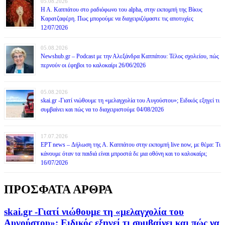
05.08.2026
Η Α. Καππάτου στο ραδιόφωνο του alpha, στην εκπομπή της Βίκυς
Καρατζαφέρη. Πως μπορούμε να διαχειριζόμαστε τις αποτυχίες
12/07/2026
05.08.2026
Newshub.gr – Podcast με την Αλεξάνδρα Καππάτου: Τέλος σχολείου, πώς
περνούν οι έφηβοι το καλοκαίρι 26/06/2026
05.08.2026
skai.gr -Γιατί νιώθουμε τη «μελαγχολία του Αυγούστου»; Ειδικός εξηγεί τι
συμβαίνει και πώς να το διαχειριστούμε 04/08/2026
17.07.2026
ΕΡΤ news – Δήλωση της Α. Καππάτου στην εκπομπή live now, με θέμα: Τι
κάνουμε όταν τα παιδιά είναι μπροστά δε μια οθόνη και το καλοκαίρι;
16/07/2026
ΠΡΟΣΦΑΤΑ ΑΡΘΡΑ
skai.gr -Γιατί νιώθουμε τη «μελαγχολία του
Αυγούστου»; Ειδικός εξηγεί τι συμβαίνει και πώς να