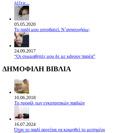
λέξεις...
05.05.2020
Το παιδί μου υπνοβατεί. Ν΄ανησυχήσω;
24.09.2017
“Οι συμμαθητές μου δε με κάνουν παρέα”
ΔΗΜΟΦΙΛΗ ΒΙΒΛΙΑ
10.06.2018
Το προφίλ των εγκοπριτικών παιδιών
16.07.2024
Όταν το παιδί αρνείται να κοιμηθεί το μεσημέρι