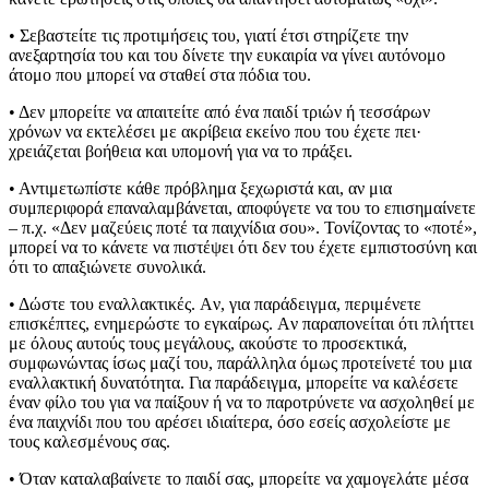
• Σεβαστείτε τις προτιμήσεις του, γιατί έτσι στηρίζετε την
ανεξαρτησία του και του δίνετε την ευκαιρία να γίνει αυτόνομο
άτομο που μπορεί να σταθεί στα πόδια του.
• Δεν μπορείτε να απαιτείτε από ένα παιδί τριών ή τεσσάρων
χρόνων να εκτελέσει με ακρίβεια εκείνο που του έχετε πει·
χρειάζεται βοήθεια και υπομονή για να το πράξει.
• Αντιμετωπίστε κάθε πρόβλημα ξεχωριστά και, αν μια
συμπεριφορά επαναλαμβάνεται, αποφύγετε να του το επισημαίνετε
– π.χ. «Δεν μαζεύεις ποτέ τα παιχνίδια σου». Τονίζοντας το «ποτέ»,
μπορεί να το κάνετε να πιστέψει ότι δεν του έχετε εμπιστοσύνη και
ότι το απαξιώνετε συνολικά.
• Δώστε του εναλλακτικές. Aν, για παράδειγμα, περιμένετε
επισκέπτες, ενημερώστε το εγκαίρως. Aν παραπονείται ότι πλήττει
με όλους αυτούς τους μεγάλους, ακούστε το προσεκτικά,
συμφωνώντας ίσως μαζί του, παράλληλα όμως προτείνετέ του μια
εναλλακτική δυνατότητα. Για παράδειγμα, μπορείτε να καλέσετε
έναν φίλο του για να παίξουν ή να το παροτρύνετε να ασχοληθεί με
ένα παιχνίδι που του αρέσει ιδιαίτερα, όσο εσείς ασχολείστε με
τους καλεσμένους σας.
• Όταν καταλαβαίνετε το παιδί σας, μπορείτε να χαμογελάτε μέσα