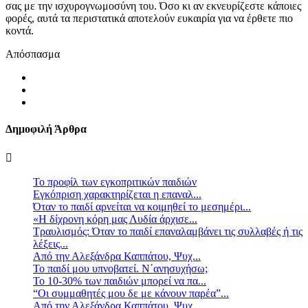
σας με την ισχυρογνωμοσύνη του. Όσο κι αν εκνευρίζεστε κάποιες
φορές, αυτά τα περιστατικά αποτελούν ευκαιρία για να έρθετε πιο
κοντά.
Απόσπασμα
Δημοφιλή Άρθρα
Το προφίλ των εγκοπριτικών παιδιών
Eγκόπριση χαρακτηρίζεται η επαναλ...
Όταν το παιδί αρνείται να κοιμηθεί το μεσημέρι...
«Η δίχρονη κόρη μας Λυδία άρχισε...
Τραυλισμός: Όταν το παιδί επαναλαμβάνει τις συλλαβές ή τις
λέξεις...
Από την Αλεξάνδρα Καππάτου, Ψυχ...
Το παιδί μου υπνοβατεί. Ν΄ανησυχήσω;
Το 10-30% των παιδιών μπορεί να πα...
“Οι συμμαθητές μου δε με κάνουν παρέα”...
Από την Αλεξάνδρα Καππάτου, Ψυχ...