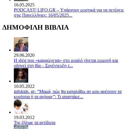
16.05.2025
PODCAST| LIFO.GR – Υπάρχουν μυστικά για να πετύχεις
στις Πανελλήνιες; 16/05/2025...
ΔΗΜΟΦΙΛΗ ΒΙΒΛΙΑ
29.06.2020
Η ιδέα που «καρφώνεται» στο μυαλό γίνεται εμμονή και
οδηγεί στη βία – Συνέντευξη τ...
10.05.2022
infokids. gr- “Μαμά, πώς θα καταλάβω αν μου αρέσουν τα
κορίτσια ή τα αγόρια;”: Τι απαντάμε...
19.03.2012
Της ζήλιας τα αντίδοτα