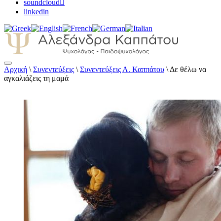
soundcloud
linkedin
Αρχική
\
Συνεντεύξεις
\
Συνεντεύξεις Α. Καππάτου
\
Δε θέλω να
Αλεξάνδρα Καππάτου Ψυχολόγος –
αγκαλιάζεις τη μαμά
Παιδοψυχολόγος