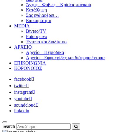
Άγχος – Φοβίες – Κρίσεις πανικού
Κατάθλιψη
Σας ενδιαφέρει…
Επικαιρότητα
MEDIA
Βίντεο/TV
Ραδιόφωνο
Έντυπα και διαδίκτυο
ΑΡΧΕΙΟ
Αρχείο – Περιοδικά
Αρχείο – Εφημερίδες και διάφορα έντυπα
ΕΠΙΚΟΙΝΩΝΙΑ
ΚΟΡΟΝΟΪΟΣ
facebook
twitter
instagram
youtube
soundcloud
linkedin
Search