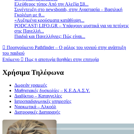
Ελεύθερος τύπος Από την Αλεξία Σβ...
Συνέντευξη στο newsbomb, στην Αναστασία – Βασιλική
Γκολέμη με θ...
«Αυξημένα κρούσματα κατάθλιψη...
PODCAST| LIFO.GR – Υπάρχουν μυστικά για να πετύχεις
στις Πανελλή...
Παιδιά και Πανελλήνιες: Πώς είναι...
Προηγούμενο
Pathfinder – Ο ρόλος του γονιού στην ανάπτυξη
του παιδιού
Επόμενο
Πως η αποτυχία βοηθάει στην επιτυχία
Χρήσιμα Τηλέφωνα
Δωρεάν γραμμές
Μαθησιακές δυσκολίες – Κ.Ε.Δ.Α.Σ.Υ.
Διαδίκτυο – Καταγγελίες
Ιατροπαιδαγωγικές υπηρεσίες
Ναρκωτικά – Αλκοόλ
Διατροφικές Διαταραχές