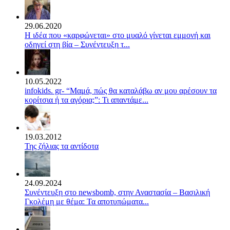
29.06.2020
Η ιδέα που «καρφώνεται» στο μυαλό γίνεται εμμονή και
οδηγεί στη βία – Συνέντευξη τ...
10.05.2022
infokids. gr- “Μαμά, πώς θα καταλάβω αν μου αρέσουν τα
κορίτσια ή τα αγόρια;”: Τι απαντάμε...
19.03.2012
Της ζήλιας τα αντίδοτα
24.09.2024
Συνέντευξη στο newsbomb, στην Αναστασία – Βασιλική
Γκολέμη με θέμα: Τα αποτυπώματα...