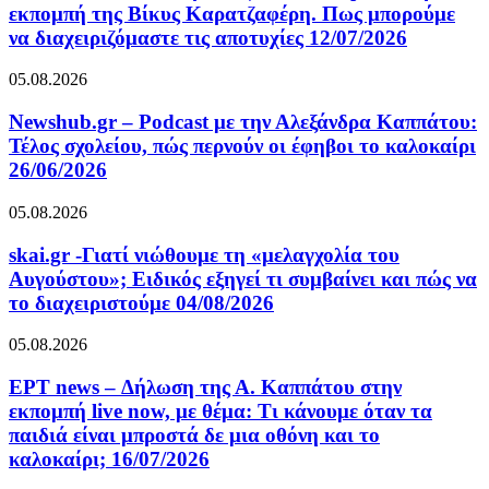
εκπομπή της Βίκυς Καρατζαφέρη. Πως μπορούμε
να διαχειριζόμαστε τις αποτυχίες 12/07/2026
05.08.2026
Newshub.gr – Podcast με την Αλεξάνδρα Καππάτου:
Τέλος σχολείου, πώς περνούν οι έφηβοι το καλοκαίρι
26/06/2026
05.08.2026
skai.gr -Γιατί νιώθουμε τη «μελαγχολία του
Αυγούστου»; Ειδικός εξηγεί τι συμβαίνει και πώς να
το διαχειριστούμε 04/08/2026
05.08.2026
ΕΡΤ news – Δήλωση της Α. Καππάτου στην
εκπομπή live now, με θέμα: Τι κάνουμε όταν τα
παιδιά είναι μπροστά δε μια οθόνη και το
καλοκαίρι; 16/07/2026