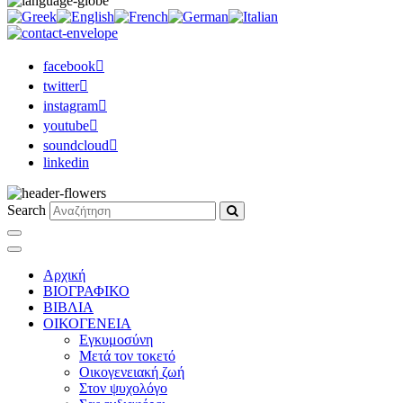
facebook
twitter
instagram
youtube
soundcloud
linkedin
Search
Αρχική
ΒΙΟΓΡΑΦΙΚΟ
ΒΙΒΛΙΑ
ΟΙΚΟΓΕΝΕΙΑ
Εγκυμοσύνη
Μετά τον τοκετό
Οικογενειακή ζωή
Στον ψυχολόγο