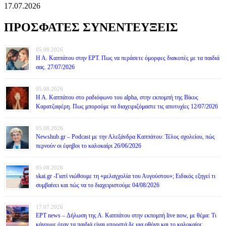
17.07.2026
ΠΡΟΣΦΑΤΕΣ ΣΥΝΕΝΤΕΥΞΕΙΣ
05.08.2026
Η Α. Καππάτου στην ΕΡΤ. Πως να περάσετε όμορφες διακοπές με τα παιδιά
σας. 27/07/2026
05.08.2026
Η Α. Καππάτου στο ραδιόφωνο του alpha, στην εκπομπή της Βίκυς
Καρατζαφέρη. Πως μπορούμε να διαχειριζόμαστε τις αποτυχίες 12/07/2026
05.08.2026
Newshub.gr – Podcast με την Αλεξάνδρα Καππάτου: Τέλος σχολείου, πώς
περνούν οι έφηβοι το καλοκαίρι 26/06/2026
05.08.2026
skai.gr -Γιατί νιώθουμε τη «μελαγχολία του Αυγούστου»; Ειδικός εξηγεί τι
συμβαίνει και πώς να το διαχειριστούμε 04/08/2026
17.07.2026
ΕΡΤ news – Δήλωση της Α. Καππάτου στην εκπομπή live now, με θέμα: Τι
κάνουμε όταν τα παιδιά είναι μπροστά δε μια οθόνη και το καλοκαίρι;