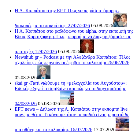
Η Α. Καππάτου στην ΕΡΤ. Πως να περάσετε όμορφες
διακοπές με τα παιδιά σας. 27/07/2026
05.08.2026
Η Α. Καππάτου στο ραδιόφωνο του alpha, στην εκπομπή της
Βίκυς Καρατζαφέρη. Πως μπορούμε να διαχειριζόμαστε τις
αποτυχίες 12/07/2026
05.08.2026
Newshub.gr – Podcast με την Αλεξάνδρα Καππάτου: Τέλος
σχολείου, πώς περνούν οι έφηβοι το καλοκαίρι 26/06/2026
05.08.2026
skai.gr -Γιατί νιώθουμε τη «μελαγχολία του Αυγούστου»;
Ειδικός εξηγεί τι συμβαίνει και πώς να το διαχειριστούμε
04/08/2026
05.08.2026
ΕΡΤ news – Δήλωση της Α. Καππάτου στην εκπομπή live
now, με θέμα: Τι κάνουμε όταν τα παιδιά είναι μπροστά δε
μια οθόνη και το καλοκαίρι; 16/07/2026
17.07.2026