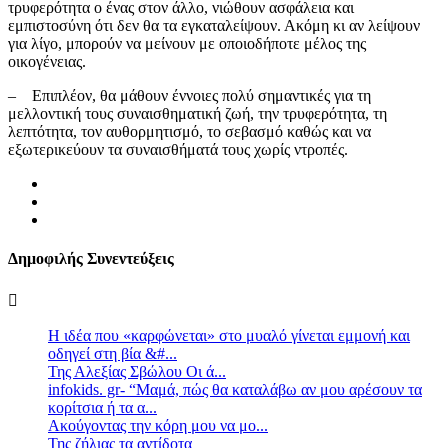
τρυφερότητα ο ένας στον άλλο, νιώθουν ασφάλεια και
εμπιστοσύνη ότι δεν θα τα εγκαταλείψουν. Ακόμη κι αν λείψουν
για λίγο, μπορούν να μείνουν με οποιοδήποτε μέλος της
οικογένειας.
– Επιπλέον, θα μάθουν έννοιες πολύ σημαντικές για τη
μελλοντική τους συναισθηματική ζωή, την τρυφερότητα, τη
λεπτότητα, τον αυθορμητισμό, το σεβασμό καθώς και να
εξωτερικεύουν τα συναισθήματά τους χωρίς ντροπές.
Δημοφιλής Συνεντεύξεις
Η ιδέα που «καρφώνεται» στο μυαλό γίνεται εμμονή και
οδηγεί στη βία &#...
Της Αλεξίας Σβώλου Οι ά...
infokids. gr- “Μαμά, πώς θα καταλάβω αν μου αρέσουν τα
κορίτσια ή τα α...
Ακούγοντας την κόρη μου να μο...
Της ζήλιας τα αντίδοτα