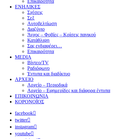
Επικαιρότητα
ΕΝΗΛΙΚΕΣ
Σχέσεις
Σεξ
Αυτοβελτίωση
Διαζύγιο
Άγχος – Φοβίες – Κρίσεις πανικού
Κατάθλιψη
Σας ενδιαφέρει…
Επικαιρότητα
MEDIA
Βίντεο/TV
Ραδιόφωνο
Έντυπα και διαδίκτυο
ΑΡΧΕΙΟ
Αρχείο – Περιοδικά
Αρχείο – Εφημερίδες και διάφορα έντυπα
ΕΠΙΚΟΙΝΩΝΙΑ
ΚΟΡΟΝΟΪΟΣ
facebook
twitter
instagram
youtube