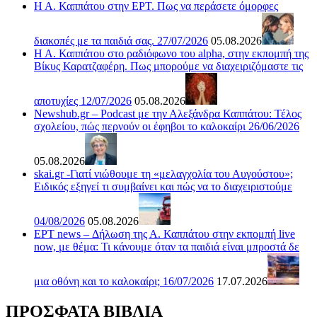
Η Α. Καππάτου στην ΕΡΤ. Πως να περάσετε όμορφες
διακοπές με τα παιδιά σας. 27/07/2026
05.08.2026
Η Α. Καππάτου στο ραδιόφωνο του alpha, στην εκπομπή της
Βίκυς Καρατζαφέρη. Πως μπορούμε να διαχειριζόμαστε τις
αποτυχίες 12/07/2026
05.08.2026
Newshub.gr – Podcast με την Αλεξάνδρα Καππάτου: Τέλος
σχολείου, πώς περνούν οι έφηβοι το καλοκαίρι 26/06/2026
05.08.2026
skai.gr -Γιατί νιώθουμε τη «μελαγχολία του Αυγούστου»;
Ειδικός εξηγεί τι συμβαίνει και πώς να το διαχειριστούμε
04/08/2026
05.08.2026
ΕΡΤ news – Δήλωση της Α. Καππάτου στην εκπομπή live
now, με θέμα: Τι κάνουμε όταν τα παιδιά είναι μπροστά δε
μια οθόνη και το καλοκαίρι; 16/07/2026
17.07.2026
ΠΡΟΣΦΑΤΑ ΒΙΒΛΙΑ