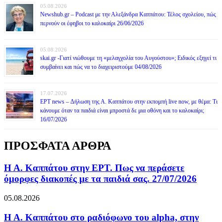
05.08.2026
Newshub.gr – Podcast με την Αλεξάνδρα Καππάτου: Τέλος σχολείου, πώς
περνούν οι έφηβοι το καλοκαίρι 26/06/2026
05.08.2026
skai.gr -Γιατί νιώθουμε τη «μελαγχολία του Αυγούστου»; Ειδικός εξηγεί τι
συμβαίνει και πώς να το διαχειριστούμε 04/08/2026
17.07.2026
ΕΡΤ news – Δήλωση της Α. Καππάτου στην εκπομπή live now, με θέμα: Τι
κάνουμε όταν τα παιδιά είναι μπροστά δε μια οθόνη και το καλοκαίρι;
16/07/2026
ΠΡΟΣΦΑΤΑ ΑΡΘΡΑ
Η Α. Καππάτου στην ΕΡΤ. Πως να περάσετε
όμορφες διακοπές με τα παιδιά σας. 27/07/2026
05.08.2026
Η Α. Καππάτου στο ραδιόφωνο του alpha, στην