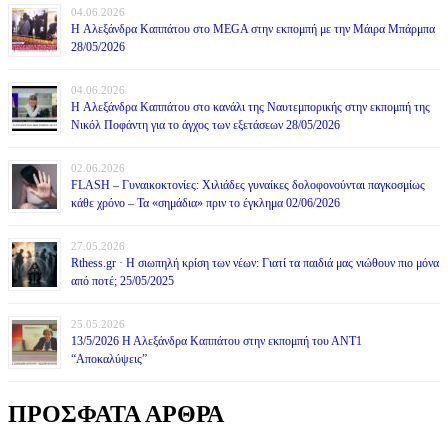
04.06.2026
H Αλεξάνδρα Καππάτου στο MEGA στην εκπομπή με την Μάιρα Mπάρμπα
28/05/2026
04.06.2026
H Αλεξάνδρα Καππάτου στο κανάλι της Ναυτεμπορικής στην εκπομπή της
Νικόλ Ποφάντη για το άγχος των εξετάσεων 28/05/2026
02.06.2026
FLASH – Γυναικοκτονίες: Χιλιάδες γυναίκες δολοφονούνται παγκοσμίως
κάθε χρόνο – Τα «σημάδια» πριν το έγκλημα 02/06/2026
27.05.2026
Rthess.gr · Η σιωπηλή κρίση των νέων: Γιατί τα παιδιά μας νιώθουν πιο μόνα
από ποτέ; 25/05/2025
25.05.2026
13/5/2026 Η Αλεξάνδρα Καππάτου στην εκπομπή του ΑΝΤ1
“Αποκαλύψεις”
ΠΡΟΣΦΑΤΑ ΑΡΘΡΑ