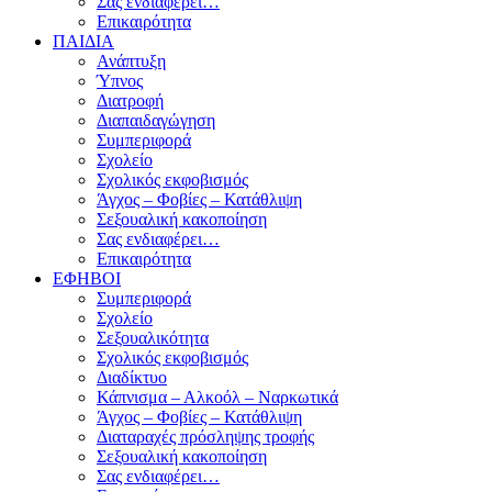
Σας ενδιαφέρει…
Επικαιρότητα
ΠΑΙΔΙΑ
Ανάπτυξη
Ύπνος
Διατροφή
Διαπαιδαγώγηση
Συμπεριφορά
Σχολείο
Σχολικός εκφοβισμός
Άγχος – Φοβίες – Κατάθλιψη
Σεξουαλική κακοποίηση
Σας ενδιαφέρει…
Επικαιρότητα
ΕΦΗΒΟΙ
Συμπεριφορά
Σχολείο
Σεξουαλικότητα
Σχολικός εκφοβισμός
Διαδίκτυο
Κάπνισμα – Αλκοόλ – Ναρκωτικά
Άγχος – Φοβίες – Κατάθλιψη
Διαταραχές πρόσληψης τροφής
Σεξουαλική κακοποίηση
Σας ενδιαφέρει…