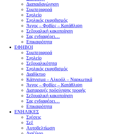
Διαπαιδαγώγηση
Συμπεριφορά
Σχολείο
Σχολικός εκφοβισμός
Άγχος – Φοβίες – Κατάθλιψη
Σεξουαλική κακοποίηση
Σας ενδιαφέρει…
Επικαιρότητα
ΕΦΗΒΟΙ
Συμπεριφορά
Σχολείο
Σεξουαλικότητα
Σχολικός εκφοβισμός
Διαδίκτυο
Κάπνισμα – Αλκοόλ – Ναρκωτικά
Άγχος – Φοβίες – Κατάθλιψη
Διαταραχές πρόσληψης τροφής
Σεξουαλική κακοποίηση
Σας ενδιαφέρει…
Επικαιρότητα
ΕΝΗΛΙΚΕΣ
Σχέσεις
Σεξ
Αυτοβελτίωση
Διαζύγιο