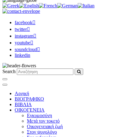
facebook
twitter
instagram
youtube
soundcloud
linkedin
Search
Αρχική
ΒΙΟΓΡΑΦΙΚΟ
ΒΙΒΛΙΑ
ΟΙΚΟΓΕΝΕΙΑ
Εγκυμοσύνη
Μετά τον τοκετό
Οικογενειακή ζωή
Στον ψυχολόγο