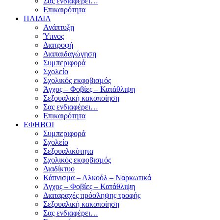
Σας ενδιαφέρει…
Επικαιρότητα
ΠΑΙΔΙΑ
Ανάπτυξη
Ύπνος
Διατροφή
Διαπαιδαγώγηση
Συμπεριφορά
Σχολείο
Σχολικός εκφοβισμός
Άγχος – Φοβίες – Κατάθλιψη
Σεξουαλική κακοποίηση
Σας ενδιαφέρει…
Επικαιρότητα
ΕΦΗΒΟΙ
Συμπεριφορά
Σχολείο
Σεξουαλικότητα
Σχολικός εκφοβισμός
Διαδίκτυο
Κάπνισμα – Αλκοόλ – Ναρκωτικά
Άγχος – Φοβίες – Κατάθλιψη
Διαταραχές πρόσληψης τροφής
Σεξουαλική κακοποίηση
Σας ενδιαφέρει…