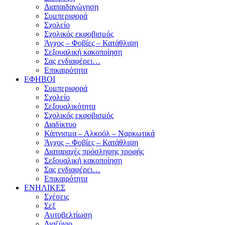
Διαπαιδαγώγηση
Συμπεριφορά
Σχολείο
Σχολικός εκφοβισμός
Άγχος – Φοβίες – Κατάθλιψη
Σεξουαλική κακοποίηση
Σας ενδιαφέρει…
Επικαιρότητα
ΕΦΗΒΟΙ
Συμπεριφορά
Σχολείο
Σεξουαλικότητα
Σχολικός εκφοβισμός
Διαδίκτυο
Κάπνισμα – Αλκοόλ – Ναρκωτικά
Άγχος – Φοβίες – Κατάθλιψη
Διαταραχές πρόσληψης τροφής
Σεξουαλική κακοποίηση
Σας ενδιαφέρει…
Επικαιρότητα
ΕΝΗΛΙΚΕΣ
Σχέσεις
Σεξ
Αυτοβελτίωση
Διαζύγιο