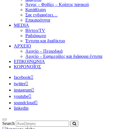
Άγχος – Φοβίες – Κρίσεις πανικού
Κατάθλιψη
Σας ενδιαφέρει…
Επικαιρότητα
MEDIA
Βίντεο/TV
Ραδιόφωνο
Έντυπα και διαδίκτυο
ΑΡΧΕΙΟ
Αρχείο – Περιοδικά
Αρχείο – Εφημερίδες και διάφορα έντυπα
ΕΠΙΚΟΙΝΩΝΙΑ
ΚΟΡΟΝΟΪΟΣ
facebook
twitter
instagram
youtube
soundcloud
linkedin
Search