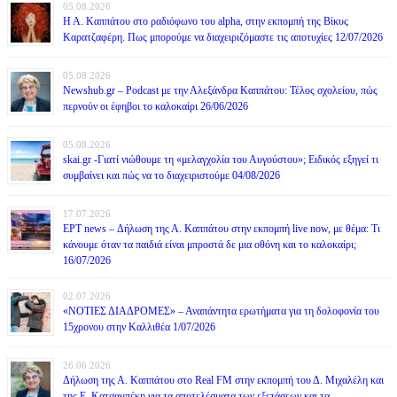
05.08.2026
Η Α. Καππάτου στο ραδιόφωνο του alpha, στην εκπομπή της Βίκυς
Καρατζαφέρη. Πως μπορούμε να διαχειριζόμαστε τις αποτυχίες 12/07/2026
05.08.2026
Newshub.gr – Podcast με την Αλεξάνδρα Καππάτου: Τέλος σχολείου, πώς
περνούν οι έφηβοι το καλοκαίρι 26/06/2026
05.08.2026
skai.gr -Γιατί νιώθουμε τη «μελαγχολία του Αυγούστου»; Ειδικός εξηγεί τι
συμβαίνει και πώς να το διαχειριστούμε 04/08/2026
17.07.2026
ΕΡΤ news – Δήλωση της Α. Καππάτου στην εκπομπή live now, με θέμα: Τι
κάνουμε όταν τα παιδιά είναι μπροστά δε μια οθόνη και το καλοκαίρι;
16/07/2026
02.07.2026
«ΝΟΤΙΕΣ ΔΙΑΔΡΟΜΕΣ» – Αναπάντητα ερωτήματα για τη δολοφονία του
15χρονου στην Καλλιθέα 1/07/2026
26.06.2026
Δήλωση της Α. Καππάτου στο Real FM στην εκπομπή του Δ. Μιχαλέλη και
της Ε. Κατσαμπέκη για τα αποτελέσματα των εξετάσεων και τα