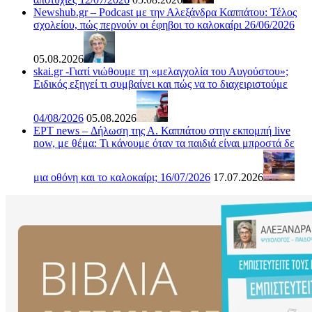
Newshub.gr – Podcast με την Αλεξάνδρα Καππάτου: Τέλος
σχολείου, πώς περνούν οι έφηβοι το καλοκαίρι 26/06/2026
05.08.2026
skai.gr -Γιατί νιώθουμε τη «μελαγχολία του Αυγούστου»;
Ειδικός εξηγεί τι συμβαίνει και πώς να το διαχειριστούμε
04/08/2026
05.08.2026
ΕΡΤ news – Δήλωση της Α. Καππάτου στην εκπομπή live
now, με θέμα: Τι κάνουμε όταν τα παιδιά είναι μπροστά δε
μια οθόνη και το καλοκαίρι; 16/07/2026
17.07.2026