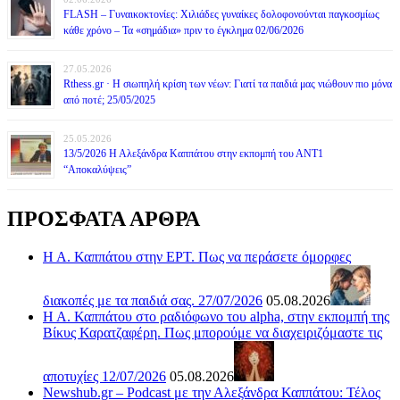
FLASH – Γυναικοκτονίες: Χιλιάδες γυναίκες δολοφονούνται παγκοσμίως
κάθε χρόνο – Τα «σημάδια» πριν το έγκλημα 02/06/2026
27.05.2026
Rthess.gr · Η σιωπηλή κρίση των νέων: Γιατί τα παιδιά μας νιώθουν πιο μόνα
από ποτέ; 25/05/2025
25.05.2026
13/5/2026 Η Αλεξάνδρα Καππάτου στην εκπομπή του ΑΝΤ1
“Αποκαλύψεις”
ΠΡΟΣΦΑΤΑ ΑΡΘΡΑ
Η Α. Καππάτου στην ΕΡΤ. Πως να περάσετε όμορφες
διακοπές με τα παιδιά σας. 27/07/2026
05.08.2026
Η Α. Καππάτου στο ραδιόφωνο του alpha, στην εκπομπή της
Βίκυς Καρατζαφέρη. Πως μπορούμε να διαχειριζόμαστε τις
αποτυχίες 12/07/2026
05.08.2026
Newshub.gr – Podcast με την Αλεξάνδρα Καππάτου: Τέλος