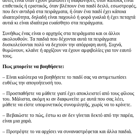
αυτές είναι όταν έχουν μαλώσει ή διαφωνήσει, όταν κάποιος είναι
επιθετικός ή εριστικός, όταν βλέπουν ένα παιδί δειλό, εσωστρεφές,
που δεν αντιδρά στα πειράγματα, ή όταν ένα παιδί έχει κάποια
ιδιαιτερότητα, δηλαδή είναι παχουλό ή φορά γυαλιά ή έχει πεταχτά
αυτιά κι είναι ιδιαίτερα ευαίσθητο στα πειράγματα.
Συνήθως ένας είναι ο αρχηγός στα πειράγματα και οι άλλοι
ακολουθούν. Τα παιδιά που δέχονται αυτά τα πειράγματα
δυσκολεύονται πολύ να δεχτούν την απόρριψη αυτή. Συχνά,
θυμώνουν, κλαίνε ή αρχίζουν να έχουν αμφιβολίες για τον εαυτό
τους.
Πως μπορείτε να βοηθήσετε:
– Είναι καλύτερα να βοηθήσετε το παιδί σας να αντιμετωπίσει
ευθέως την απογοήτευσή του.
– Προσπαθήστε να μάθετε γιατί έχει αποκλειστεί από τους φίλους
του. Μάλιστα, ακόμη κι αν διαφωνείτε με αυτά που σας λέει,
μάθετε να είστε υπομονετικός συνομιλητής, χωρίς να το κρίνετε.
– Βεβαιώστε το πώς, έστω κι αν δεν γίνεται δεκτό από την παρέα,
είναι μια χαρά.
– Προτρέψτε το να αρχίσει να συναναστρέφεται και άλλα παιδιά.