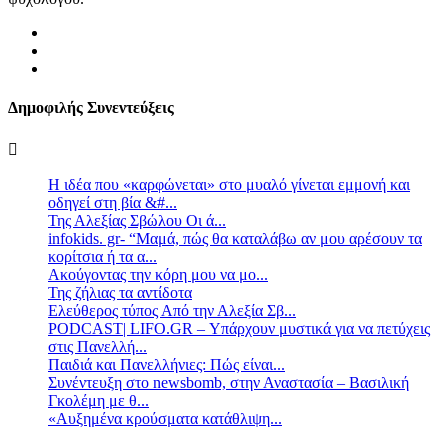
Δημοφιλής Συνεντεύξεις
Η ιδέα που «καρφώνεται» στο μυαλό γίνεται εμμονή και
οδηγεί στη βία &#...
Της Αλεξίας Σβώλου Οι ά...
infokids. gr- “Μαμά, πώς θα καταλάβω αν μου αρέσουν τα
κορίτσια ή τα α...
Ακούγοντας την κόρη μου να μο...
Της ζήλιας τα αντίδοτα
Ελεύθερος τύπος Από την Αλεξία Σβ...
PODCAST| LIFO.GR – Υπάρχουν μυστικά για να πετύχεις
στις Πανελλή...
Παιδιά και Πανελλήνιες: Πώς είναι...
Συνέντευξη στο newsbomb, στην Αναστασία – Βασιλική
Γκολέμη με θ...
«Αυξημένα κρούσματα κατάθλιψη...