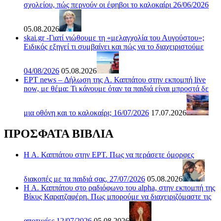
σχολείου, πώς περνούν οι έφηβοι το καλοκαίρι 26/06/2026
05.08.2026
skai.gr -Γιατί νιώθουμε τη «μελαγχολία του Αυγούστου»;
Ειδικός εξηγεί τι συμβαίνει και πώς να το διαχειριστούμε
04/08/2026
05.08.2026
ΕΡΤ news – Δήλωση της Α. Καππάτου στην εκπομπή live
now, με θέμα: Τι κάνουμε όταν τα παιδιά είναι μπροστά δε
μια οθόνη και το καλοκαίρι; 16/07/2026
17.07.2026
ΠΡΟΣΦΑΤΑ ΒΙΒΛΙΑ
Η Α. Καππάτου στην ΕΡΤ. Πως να περάσετε όμορφες
διακοπές με τα παιδιά σας. 27/07/2026
05.08.2026
Η Α. Καππάτου στο ραδιόφωνο του alpha, στην εκπομπή της
Βίκυς Καρατζαφέρη. Πως μπορούμε να διαχειριζόμαστε τις
αποτυχίες 12/07/2026
05.08.2026