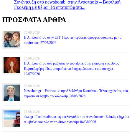
Συνέντευξη στο newsbomb, στην Αναστασία – Βασιλική
Γκολέμη με θέμα: Τα αποτυπώματα...
ΠΡΟΣΦΑΤΑ ΑΡΘΡΑ
05.08.2026
Η Α. Καππάτου στην ΕΡΤ. Πως να περάσετε όμορφες διακοπές με τα
παιδιά σας. 27/07/2026
05.08.2026
Η Α. Καππάτου στο ραδιόφωνο του alpha, στην εκπομπή της Βίκυς
Καρατζαφέρη. Πως μπορούμε να διαχειριζόμαστε τις αποτυχίες
12/07/2026
05.08.2026
Newshub.gr – Podcast με την Αλεξάνδρα Καππάτου: Τέλος σχολείου, πώς
περνούν οι έφηβοι το καλοκαίρι 26/06/2026
05.08.2026
skai.gr -Γιατί νιώθουμε τη «μελαγχολία του Αυγούστου»; Ειδικός εξηγεί τι
συμβαίνει και πώς να το διαχειριστούμε 04/08/2026