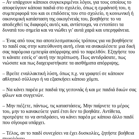
– Αν υπάρχουν κάποιοι συγκεκριμένοι λόγοι, για τους οποίους το
αποφεύγουν κάποια παιδιά στο σχολείο, όπως η εμφάνισή του, η
συμπεριφορά του και οι επιδόσεις του στο σχολείο, η κοινωνική ή
οικονομική κατάσταση της οικογένειάς του, βοηθήστε το να
αποδεχθεί τις διαφορές αυτές και, αντίστοιχα, να εντοπίσει τα
δυνατά του σημεία και να νιώθει γι’ αυτά χαρά και υπερηφάνεια.
– Ένας από τους πιο αποτελεσματικούς τρόπους για να βοηθήσετε
το παιδί σας στην κατεύθυνση αυτή, είναι να ανακαλέσετε μια δική
σας παρόμοια εμπειρία απόρριψης από το παρελθόν. Εξηγήστε του
τι κάνατε εσείς σ’ αυτή την περίπτωση. Πως αντιδράσατε, πως
νιώσατε και πως διαχειριστήκατε τα αισθήματα απόρριψης.
– Βρείτε εναλλακτική λύση, όπως π.χ. να γραφτεί σε κάποιον
αθλητικό σύλλογο ή να εξασκήσει κάποιο χόμπι.
– Να κάνει παρέα με παιδιά της γειτονιάς ή και με παιδιά δικών σας
φίλων και συγγενών.
– Μην πιέζετε, πάντως, τις καταστάσεις. Μην παίρνετε το μέρος
του, μην το κανακεύετε γιατί έτσι δεν το βοηθάτε. Αντίθετα,
προτρέψτε το να αντιδράσει, να κάνει παρέα με κάποιο άλλο παιδί
που σίγουρα υπάρχει.
– Τέλος, αν το παιδί συνεχίσει να έχει δυσκολίες, ζητήστε βοήθεια
ψυχολόγου.