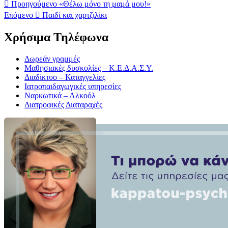
Προηγούμενο
«Θέλω μόνο τη μαμά μου!»
Επόμενο
Παιδί και χαρτζιλίκι
Χρήσιμα Τηλέφωνα
Δωρεάν γραμμές
Μαθησιακές δυσκολίες – Κ.Ε.Δ.Α.Σ.Υ.
Διαδίκτυο – Καταγγελίες
Ιατροπαιδαγωγικές υπηρεσίες
Ναρκωτικά – Αλκοόλ
Διατροφικές Διαταραχές