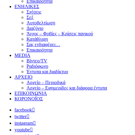
Επικαιρότητα
ΕΝΗΛΙΚΕΣ
Σχέσεις
Σεξ
Αυτοβελτίωση
Διαζύγιο
Άγχος – Φοβίες – Κρίσεις πανικού
Κατάθλιψη
Σας ενδιαφέρει…
Επικαιρότητα
MEDIA
Βίντεο/TV
Ραδιόφωνο
Έντυπα και διαδίκτυο
ΑΡΧΕΙΟ
Αρχείο – Περιοδικά
Αρχείο – Εφημερίδες και διάφορα έντυπα
ΕΠΙΚΟΙΝΩΝΙΑ
ΚΟΡΟΝΟΪΟΣ
facebook
twitter
instagram
youtube