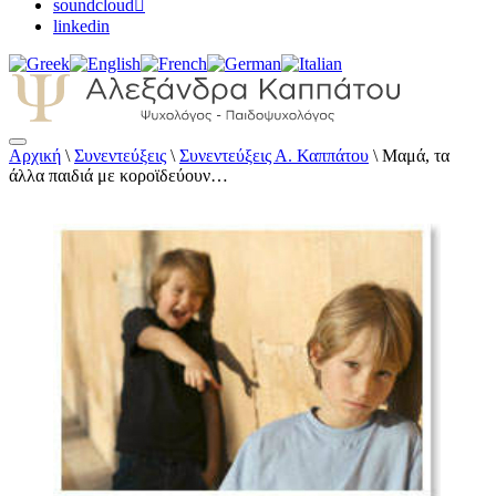
soundcloud
linkedin
Αρχική
\
Συνεντεύξεις
\
Συνεντεύξεις Α. Καππάτου
\
Μαμά, τα
Αλεξάνδρα Καππάτου Ψυχολόγος –
άλλα παιδιά με κοροϊδεύουν…
Παιδοψυχολόγος