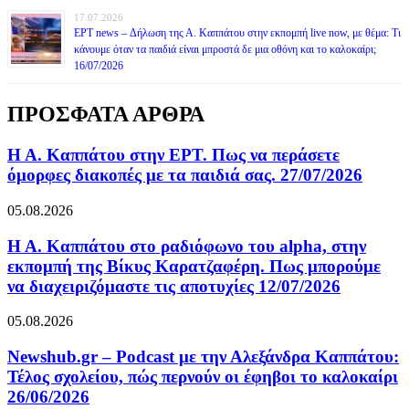
17.07.2026
ΕΡΤ news – Δήλωση της Α. Καππάτου στην εκπομπή live now, με θέμα: Τι
κάνουμε όταν τα παιδιά είναι μπροστά δε μια οθόνη και το καλοκαίρι;
16/07/2026
ΠΡΟΣΦΑΤΑ ΑΡΘΡΑ
Η Α. Καππάτου στην ΕΡΤ. Πως να περάσετε
όμορφες διακοπές με τα παιδιά σας. 27/07/2026
05.08.2026
Η Α. Καππάτου στο ραδιόφωνο του alpha, στην
εκπομπή της Βίκυς Καρατζαφέρη. Πως μπορούμε
να διαχειριζόμαστε τις αποτυχίες 12/07/2026
05.08.2026
Newshub.gr – Podcast με την Αλεξάνδρα Καππάτου:
Τέλος σχολείου, πώς περνούν οι έφηβοι το καλοκαίρι
26/06/2026