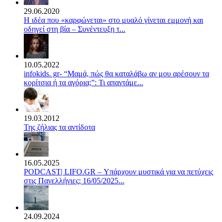
29.06.2020
Η ιδέα που «καρφώνεται» στο μυαλό γίνεται εμμονή και
οδηγεί στη βία – Συνέντευξη τ...
10.05.2022
infokids. gr- “Μαμά, πώς θα καταλάβω αν μου αρέσουν τα
κορίτσια ή τα αγόρια;”: Τι απαντάμε...
19.03.2012
Της ζήλιας τα αντίδοτα
16.05.2025
PODCAST| LIFO.GR – Υπάρχουν μυστικά για να πετύχεις
στις Πανελλήνιες; 16/05/2025...
24.09.2024