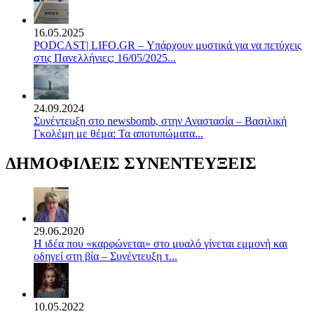
16.05.2025
PODCAST| LIFO.GR – Υπάρχουν μυστικά για να πετύχεις
στις Πανελλήνιες; 16/05/2025...
24.09.2024
Συνέντευξη στο newsbomb, στην Αναστασία – Βασιλική
Γκολέμη με θέμα: Τα αποτυπώματα...
ΔΗΜΟΦΙΛΕΙΣ ΣΥΝΕΝΤΕΥΞΕΙΣ
29.06.2020
Η ιδέα που «καρφώνεται» στο μυαλό γίνεται εμμονή και
οδηγεί στη βία – Συνέντευξη τ...
10.05.2022