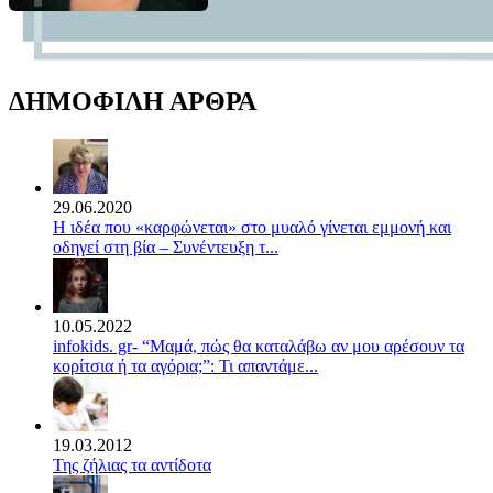
ΔΗΜΟΦΙΛΗ ΑΡΘΡΑ
29.06.2020
Η ιδέα που «καρφώνεται» στο μυαλό γίνεται εμμονή και
οδηγεί στη βία – Συνέντευξη τ...
10.05.2022
infokids. gr- “Μαμά, πώς θα καταλάβω αν μου αρέσουν τα
κορίτσια ή τα αγόρια;”: Τι απαντάμε...
19.03.2012
Της ζήλιας τα αντίδοτα