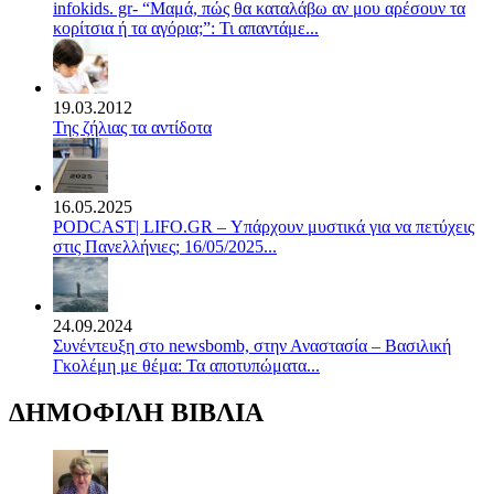
infokids. gr- “Μαμά, πώς θα καταλάβω αν μου αρέσουν τα
κορίτσια ή τα αγόρια;”: Τι απαντάμε...
19.03.2012
Της ζήλιας τα αντίδοτα
16.05.2025
PODCAST| LIFO.GR – Υπάρχουν μυστικά για να πετύχεις
στις Πανελλήνιες; 16/05/2025...
24.09.2024
Συνέντευξη στο newsbomb, στην Αναστασία – Βασιλική
Γκολέμη με θέμα: Τα αποτυπώματα...
ΔΗΜΟΦΙΛΗ ΒΙΒΛΙΑ