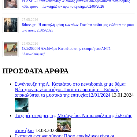
FLASH – Γυναικοκτονίες: Χιλιάδες γυναίκες δολοφονούνται παγκοσμίως
κάθε χρόνο – Τα «σημάδια» πριν το έγκλημα 02/06/2026
27.05.2026
Rthess.gr · Η σιωπηλή κρίση των νέων: Γιατί τα παιδιά μας νιώθουν πιο μόνα
από ποτέ; 25/05/2025
25.05.2026
13/5/2026 Η Αλεξάνδρα Καππάτου στην εκπομπή του ΑΝΤ1
“Αποκαλύψεις”
ΠΡΟΣΦΑΤΑ ΑΡΘΡΑ
Συνέντευξη της Α. Καππάτου στο newsbomb.gr με θέμα:
Νέα χρονιά, νέοι στόχοι- Γιατί τα παρατάμε – Ειδικός
αποκαλύπτει τα μυστικά της επιτυχίας12/01/2024
13.01.2024
Τυχερές οι χώρες της Μεσογείου: Να τα οφέλη της έκθεσης
στον ήλιο
13.03.2023
Σκοτεινή ενσυναίσθηση: Πόσο επικίνδυνοι είναι οι