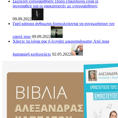
Σκοτεινή ενσυναίσθηση: Πόσο επικίνδυνοι είναι οι
ψυχοπαθείς και οι ναρκισσιστές με ενσυναίσθηση;
09.09.2022
Γιατί κάποιοι άνθρωποι δυσκολεύονται να συγχωρήσουν τον
εαυτό τους
09.09.2022
Χάνετε τα λόγια σας ή ξεχνάτε μικροπράγματα; Από ποια
διαταραχή κινδυνεύετε
02.05.2022