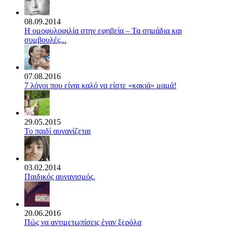
08.09.2014
Η ομοφυλοφιλία στην εφηβεία – Τα σημάδια και
συμβουλές...
07.08.2016
7 λόγοι που είναι καλό να είστε «κακιά» μαμά!
29.05.2015
Το παιδί αυνανίζεται
03.02.2014
Παιδικός αυνανισμός.
20.06.2016
Πώς να αντιμετωπίσεις έναν ξερόλα