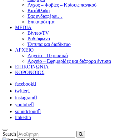
Άγχος – Φοβίες – Κρίσεις πανικού
Κατάθλιψη
Σας ενδιαφέρει…
Επικαιρότητα
MEDIA
Βίντεο/TV
Ραδιόφωνο
Έντυπα και διαδίκτυο
ΑΡΧΕΙΟ
Αρχείο – Περιοδικά
Αρχείο – Εφημερίδες και διάφορα έντυπα
ΕΠΙΚΟΙΝΩΝΙΑ
ΚΟΡΟΝΟΪΟΣ
facebook
twitter
instagram
youtube
soundcloud
linkedin
Search