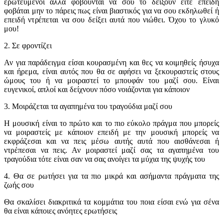
ερωτευμένοι αλλά φοβούνται να σου το δείξουν είτε επειδή
φοβάται μην το πάρεις πως είναι βιαστικός για να σου εκδηλωθεί ή
επειδή ντρέπεται να σου δείξει αυτά που νιώθει. Όχου το γλυκό
μου!
2. Σε φροντίζει
Αν για παράδειγμα είσαι κουρασμένη και θες να κοιμηθείς ήσυχα
και ήρεμα, είναι αυτός που θα σε αφήσει να ξεκουραστείς στους
ώμους του ή να μοιραστεί το μπουφάν του μαζί σου. Είναι
ευγενικοί, απλοί και δείχνουν πόσο νοιάζονται για κάποιον
3. Μοιράζεται τα αγαπημένα του τραγούδια μαζί σου
Η μουσική είναι το πρώτο και το πιο εύκολο πράγμα που μπορείς
να μοιραστείς με κάποιον επειδή με την μουσική μπορείς να
εκφράζεσαι και να πεις μέσω αυτής αυτά που αισθάνεσαι ή
ντρέπεσαι να πεις. Αν μοιραστεί μαζί σας τα αγαπημένα του
τραγούδια τότε είναι σαν να σας ανοίγει τα μύχια της ψυχής του
4. Θα σε ρωτήσει για τα πιο μικρά και ασήμαντα πράγματα της
ζωής σου
Θα σκαλίσει διακριτικά τα κομμάτια του ποια είσαι ενώ για σένα
θα είναι κάποιες ανόητες ερωτήσεις