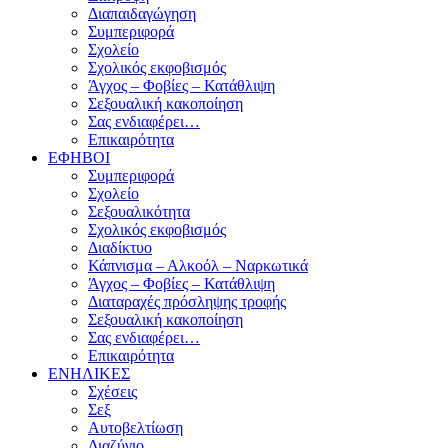
Διαπαιδαγώγηση
Συμπεριφορά
Σχολείο
Σχολικός εκφοβισμός
Άγχος – Φοβίες – Κατάθλιψη
Σεξουαλική κακοποίηση
Σας ενδιαφέρει…
Επικαιρότητα
ΕΦΗΒΟΙ
Συμπεριφορά
Σχολείο
Σεξουαλικότητα
Σχολικός εκφοβισμός
Διαδίκτυο
Κάπνισμα – Αλκοόλ – Ναρκωτικά
Άγχος – Φοβίες – Κατάθλιψη
Διαταραχές πρόσληψης τροφής
Σεξουαλική κακοποίηση
Σας ενδιαφέρει…
Επικαιρότητα
ΕΝΗΛΙΚΕΣ
Σχέσεις
Σεξ
Αυτοβελτίωση
Διαζύγιο