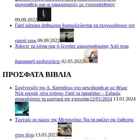
ψυχοπαθείς και οι ναρκισσιστές με ενσυναίσθηση;
09.09.2022
Γιατί κάποιοι άνθρωποι δυσκολεύονται να συγχωρήσουν τον
εαυτό τους
09.09.2022
Χάνετε τα λόγια σας ή ξεχνάτε μικροπράγματα; Από ποια
διαταραχή κινδυνεύετε
02.05.2022
ΠΡΟΣΦΑΤΑ ΒΙΒΛΙΑ
Συνέντευξη της Α. Καππάτου στο newsbomb.gr με θέμα:
Νέα χρονιά, νέοι στόχοι- Γιατί τα παρατάμε – Ειδικός
αποκαλύπτει τα μυστικά της επιτυχίας12/01/2024
13.01.2024
Τυχερές οι χώρες της Μεσογείου: Να τα οφέλη της έκθεσης
στον ήλιο
13.03.2023