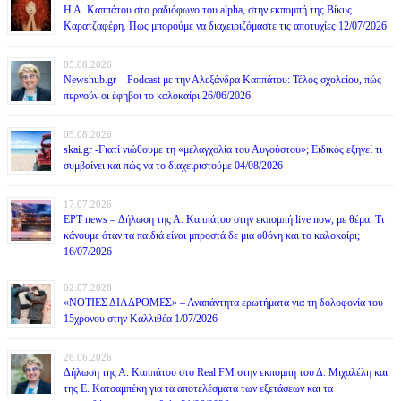
Η Α. Καππάτου στο ραδιόφωνο του alpha, στην εκπομπή της Βίκυς
Καρατζαφέρη. Πως μπορούμε να διαχειριζόμαστε τις αποτυχίες 12/07/2026
05.08.2026
Newshub.gr – Podcast με την Αλεξάνδρα Καππάτου: Τέλος σχολείου, πώς
περνούν οι έφηβοι το καλοκαίρι 26/06/2026
05.08.2026
skai.gr -Γιατί νιώθουμε τη «μελαγχολία του Αυγούστου»; Ειδικός εξηγεί τι
συμβαίνει και πώς να το διαχειριστούμε 04/08/2026
17.07.2026
ΕΡΤ news – Δήλωση της Α. Καππάτου στην εκπομπή live now, με θέμα: Τι
κάνουμε όταν τα παιδιά είναι μπροστά δε μια οθόνη και το καλοκαίρι;
16/07/2026
02.07.2026
«ΝΟΤΙΕΣ ΔΙΑΔΡΟΜΕΣ» – Αναπάντητα ερωτήματα για τη δολοφονία του
15χρονου στην Καλλιθέα 1/07/2026
26.06.2026
Δήλωση της Α. Καππάτου στο Real FM στην εκπομπή του Δ. Μιχαλέλη και
της Ε. Κατσαμπέκη για τα αποτελέσματα των εξετάσεων και τα