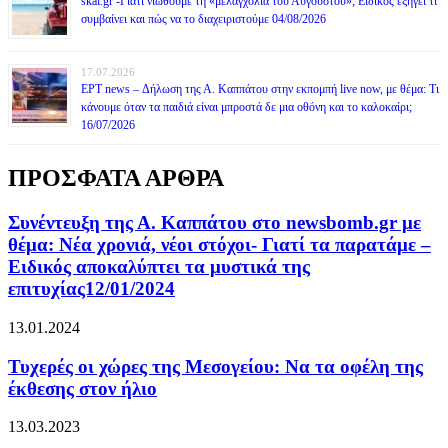
skai.gr -Γιατί νιώθουμε τη «μελαγχολία του Αυγούστου»; Ειδικός εξηγεί τι
συμβαίνει και πώς να το διαχειριστούμε 04/08/2026
17.07.2026
ΕΡΤ news – Δήλωση της Α. Καππάτου στην εκπομπή live now, με θέμα: Τι
κάνουμε όταν τα παιδιά είναι μπροστά δε μια οθόνη και το καλοκαίρι;
16/07/2026
ΠΡΟΣΦΑΤΑ ΑΡΘΡΑ
Συνέντευξη της Α. Καππάτου στο newsbomb.gr με
θέμα: Νέα χρονιά, νέοι στόχοι- Γιατί τα παρατάμε –
Ειδικός αποκαλύπτει τα μυστικά της
επιτυχίας12/01/2024
13.01.2024
Τυχερές οι χώρες της Μεσογείου: Να τα οφέλη της
έκθεσης στον ήλιο
13.03.2023