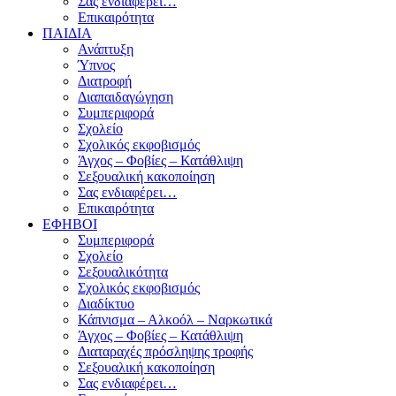
Σας ενδιαφέρει…
Επικαιρότητα
ΠΑΙΔΙΑ
Ανάπτυξη
Ύπνος
Διατροφή
Διαπαιδαγώγηση
Συμπεριφορά
Σχολείο
Σχολικός εκφοβισμός
Άγχος – Φοβίες – Κατάθλιψη
Σεξουαλική κακοποίηση
Σας ενδιαφέρει…
Επικαιρότητα
ΕΦΗΒΟΙ
Συμπεριφορά
Σχολείο
Σεξουαλικότητα
Σχολικός εκφοβισμός
Διαδίκτυο
Κάπνισμα – Αλκοόλ – Ναρκωτικά
Άγχος – Φοβίες – Κατάθλιψη
Διαταραχές πρόσληψης τροφής
Σεξουαλική κακοποίηση
Σας ενδιαφέρει…