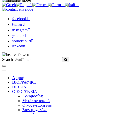
facebook
twitter
instagram
youtube
soundcloud
linkedin
Search
Αρχική
ΒΙΟΓΡΑΦΙΚΟ
ΒΙΒΛΙΑ
ΟΙΚΟΓΕΝΕΙΑ
Εγκυμοσύνη
Μετά τον τοκετό
Οικογενειακή ζωή
Στον ψυχολόγο