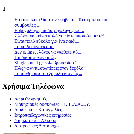
Η ομοφυλοφιλία στην εφηβεία – Τα σημάδια και
συμβουλές...
Η ψυχολόγος-παιδοψυχολόγος και...
7 λόγοι που είναι καλό να είστε «κακιά» μαμά!...
Είναι πολύ εύκολο για ένα παιδί...
Το παιδί αυνανίζεται
Δεν υπάρχει λόγος να νιώθετε άβ...
Παιδικός αυνανισμός.
Singleparent.gr 3 Φεβρουαρίου 2...
Πώς να αντιμετωπίσεις έναν ξερόλα
Το σύνδρομο του ξερόλα και πώς...
Χρήσιμα Τηλέφωνα
Δωρεάν γραμμές
Μαθησιακές δυσκολίες – Κ.Ε.Δ.Α.Σ.Υ.
Διαδίκτυο – Καταγγελίες
Ιατροπαιδαγωγικές υπηρεσίες
Ναρκωτικά – Αλκοόλ
Διατροφικές Διαταραχές