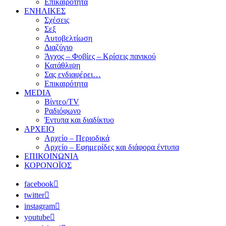
Επικαιρότητα
ΕΝΗΛΙΚΕΣ
Σχέσεις
Σεξ
Αυτοβελτίωση
Διαζύγιο
Άγχος – Φοβίες – Κρίσεις πανικού
Κατάθλιψη
Σας ενδιαφέρει…
Επικαιρότητα
MEDIA
Βίντεο/TV
Ραδιόφωνο
Έντυπα και διαδίκτυο
ΑΡΧΕΙΟ
Αρχείο – Περιοδικά
Αρχείο – Εφημερίδες και διάφορα έντυπα
ΕΠΙΚΟΙΝΩΝΙΑ
ΚΟΡΟΝΟΪΟΣ
facebook
twitter
instagram
youtube