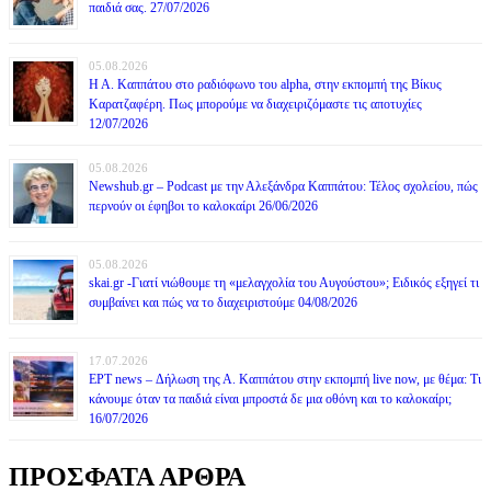
παιδιά σας. 27/07/2026
05.08.2026
Η Α. Καππάτου στο ραδιόφωνο του alpha, στην εκπομπή της Βίκυς
Καρατζαφέρη. Πως μπορούμε να διαχειριζόμαστε τις αποτυχίες
12/07/2026
05.08.2026
Newshub.gr – Podcast με την Αλεξάνδρα Καππάτου: Τέλος σχολείου, πώς
περνούν οι έφηβοι το καλοκαίρι 26/06/2026
05.08.2026
skai.gr -Γιατί νιώθουμε τη «μελαγχολία του Αυγούστου»; Ειδικός εξηγεί τι
συμβαίνει και πώς να το διαχειριστούμε 04/08/2026
17.07.2026
ΕΡΤ news – Δήλωση της Α. Καππάτου στην εκπομπή live now, με θέμα: Τι
κάνουμε όταν τα παιδιά είναι μπροστά δε μια οθόνη και το καλοκαίρι;
16/07/2026
ΠΡΟΣΦΑΤΑ ΑΡΘΡΑ