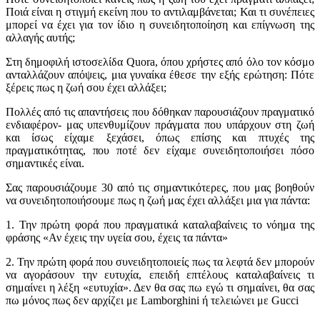
Ποιά είναι η στιγμή εκείνη που το αντιλαμβάνεται; Και τι συνέπειες
μπορεί να έχει για τον ίδιο η συνειδητοποίηση και επίγνωση της
αλλαγής αυτής;
Στη δημοφιλή ιστοσελίδα Quora, όπου χρήστες από όλο τον κόσμο
ανταλλάζουν απόψεις, μια γυναίκα έθεσε την εξής ερώτηση: Πότε
ξέρεις πως η ζωή σου έχει αλλάξει;
Πολλές από τις απαντήσεις που δόθηκαν παρουσιάζουν πραγματικό
ενδιαφέρον- μας υπενθυμίζουν πράγματα που υπάρχουν στη ζωή
και ίσως είχαμε ξεχάσει, όπως επίσης και πτυχές της
πραγματικότητας, που ποτέ δεν είχαμε συνειδητοποιήσει πόσο
σημαντικές είναι.
Σας παρουσιάζουμε 30 από τις σημαντικότερες, που μας βοηθούν
να συνειδητοποιήσουμε πως η ζωή μας έχει αλλάξει μια για πάντα:
1. Την πρώτη φορά που πραγματικά καταλαβαίνεις το νόημα της
φράσης «Αν έχεις την υγεία σου, έχεις τα πάντα»
2. Την πρώτη φορά που συνειδητοποιείς πως τα λεφτά δεν μπορούν
να αγοράσουν την ευτυχία, επειδή επτέλους καταλαβαίνεις τι
σημαίνει η λέξη «ευτυχία». Δεν θα σας πω εγώ τι σημαίνει, θα σας
πω μόνος πως δεν αρχίζει με Lamborghini ή τελειώνει με Gucci