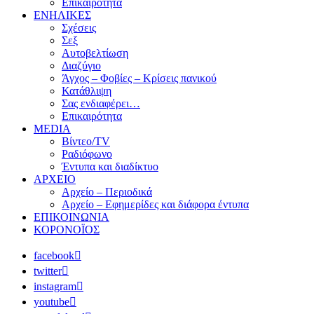
Επικαιρότητα
ΕΝΗΛΙΚΕΣ
Σχέσεις
Σεξ
Αυτοβελτίωση
Διαζύγιο
Άγχος – Φοβίες – Κρίσεις πανικού
Κατάθλιψη
Σας ενδιαφέρει…
Επικαιρότητα
MEDIA
Βίντεο/TV
Ραδιόφωνο
Έντυπα και διαδίκτυο
ΑΡΧΕΙΟ
Αρχείο – Περιοδικά
Αρχείο – Εφημερίδες και διάφορα έντυπα
ΕΠΙΚΟΙΝΩΝΙΑ
ΚΟΡΟΝΟΪΟΣ
facebook
twitter
instagram
youtube