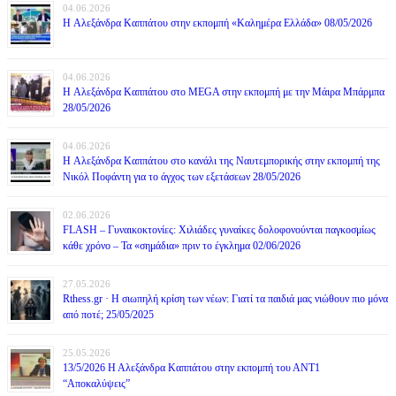
04.06.2026
H Αλεξάνδρα Καππάτου στην εκπομπή «Καλημέρα Ελλάδα» 08/05/2026
04.06.2026
H Αλεξάνδρα Καππάτου στο MEGA στην εκπομπή με την Μάιρα Mπάρμπα
28/05/2026
04.06.2026
H Αλεξάνδρα Καππάτου στο κανάλι της Ναυτεμπορικής στην εκπομπή της
Νικόλ Ποφάντη για το άγχος των εξετάσεων 28/05/2026
02.06.2026
FLASH – Γυναικοκτονίες: Χιλιάδες γυναίκες δολοφονούνται παγκοσμίως
κάθε χρόνο – Τα «σημάδια» πριν το έγκλημα 02/06/2026
27.05.2026
Rthess.gr · Η σιωπηλή κρίση των νέων: Γιατί τα παιδιά μας νιώθουν πιο μόνα
από ποτέ; 25/05/2025
25.05.2026
13/5/2026 Η Αλεξάνδρα Καππάτου στην εκπομπή του ΑΝΤ1
“Αποκαλύψεις”