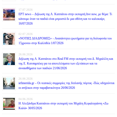
17.07.2026
ΕΡΤ news – Δήλωση της Α. Καππάτου στην εκπομπή live now, με θέμα: Τι
κάνουμε όταν τα παιδιά είναι μπροστά δε μια οθόνη και το καλοκαίρι;
16/07/2026
02.07.2026
«ΝΟΤΙΕΣ ΔΙΑΔΡΟΜΕΣ» – Αναπάντητα ερωτήματα για τη δολοφονία του
15χρονου στην Καλλιθέα 1/07/2026
26.06.2026
Δήλωση της Α. Καππάτου στο Real FM στην εκπομπή του Δ. Μιχαλέλη και
της Ε. Κατσαμπέκη για τα αποτελέσματα των εξετάσεων και τα
συναισθήματα των παιδιών 21/06/2026
26.06.2026
iefimerida.gr – Οι νεανικές συμμορίες της διπλανής πόρτας -Πώς οδηγούνται
οι ανήλικοι στην παραβατικότητα 26/06/2026
04.06.2026
H Αλεξάνδρα Καππάτου στην εκπομπή του Μιχάλη Κεφαλογιάννη «Ζω
Καλά» 30/05/2026