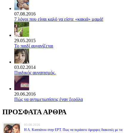
07.08.2016
7 λόγοι που είναι καλό να είστε «κακιά» μαμά!
29.05.2015
Το παιδί αυνανίζεται
03.02.2014
Παιδικός αυνανισμός.
20.06.2016
Πώς να αντιμετωπίσεις έναν ξερόλα
ΠΡΟΣΦΑΤΑ ΑΡΘΡΑ
05.08.2026
Η Α. Καππάτου στην ΕΡΤ. Πως να περάσετε όμορφες διακοπές με τα