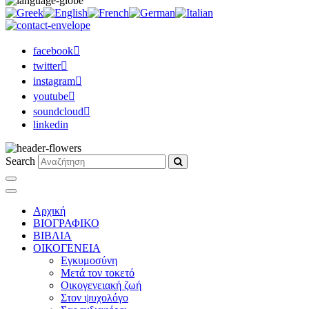
facebook
twitter
instagram
youtube
soundcloud
linkedin
Search
Αρχική
ΒΙΟΓΡΑΦΙΚΟ
ΒΙΒΛΙΑ
ΟΙΚΟΓΕΝΕΙΑ
Εγκυμοσύνη
Μετά τον τοκετό
Οικογενειακή ζωή
Στον ψυχολόγο