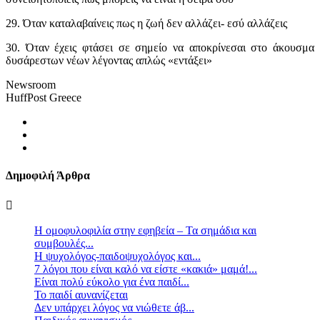
29. Όταν καταλαβαίνεις πως η ζωή δεν αλλάζει- εσύ αλλάζεις
30. Όταν έχεις φτάσει σε σημείο να αποκρίνεσαι στο άκουσμα
δυσάρεστων νέων λέγοντας απλώς «εντάξει»
Newsroom
HuffPost Greece
Δημοφιλή Άρθρα
Η ομοφυλοφιλία στην εφηβεία – Τα σημάδια και
συμβουλές...
Η ψυχολόγος-παιδοψυχολόγος και...
7 λόγοι που είναι καλό να είστε «κακιά» μαμά!...
Είναι πολύ εύκολο για ένα παιδί...
Το παιδί αυνανίζεται
Δεν υπάρχει λόγος να νιώθετε άβ...