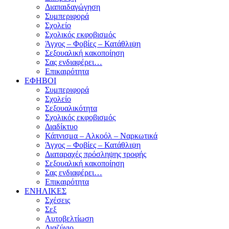
Διαπαιδαγώγηση
Συμπεριφορά
Σχολείο
Σχολικός εκφοβισμός
Άγχος – Φοβίες – Κατάθλιψη
Σεξουαλική κακοποίηση
Σας ενδιαφέρει…
Επικαιρότητα
ΕΦΗΒΟΙ
Συμπεριφορά
Σχολείο
Σεξουαλικότητα
Σχολικός εκφοβισμός
Διαδίκτυο
Κάπνισμα – Αλκοόλ – Ναρκωτικά
Άγχος – Φοβίες – Κατάθλιψη
Διαταραχές πρόσληψης τροφής
Σεξουαλική κακοποίηση
Σας ενδιαφέρει…
Επικαιρότητα
ΕΝΗΛΙΚΕΣ
Σχέσεις
Σεξ
Αυτοβελτίωση
Διαζύγιο