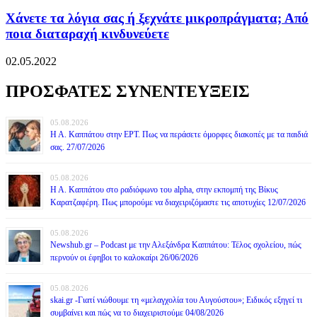
Χάνετε τα λόγια σας ή ξεχνάτε μικροπράγματα; Από
ποια διαταραχή κινδυνεύετε
02.05.2022
ΠΡΟΣΦΑΤΕΣ ΣΥΝΕΝΤΕΥΞΕΙΣ
05.08.2026
Η Α. Καππάτου στην ΕΡΤ. Πως να περάσετε όμορφες διακοπές με τα παιδιά
σας. 27/07/2026
05.08.2026
Η Α. Καππάτου στο ραδιόφωνο του alpha, στην εκπομπή της Βίκυς
Καρατζαφέρη. Πως μπορούμε να διαχειριζόμαστε τις αποτυχίες 12/07/2026
05.08.2026
Newshub.gr – Podcast με την Αλεξάνδρα Καππάτου: Τέλος σχολείου, πώς
περνούν οι έφηβοι το καλοκαίρι 26/06/2026
05.08.2026
skai.gr -Γιατί νιώθουμε τη «μελαγχολία του Αυγούστου»; Ειδικός εξηγεί τι
συμβαίνει και πώς να το διαχειριστούμε 04/08/2026