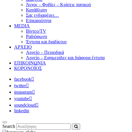
Άγχος – Φοβίες – Κρίσεις πανικού
Κατάθλιψη
Σας ενδιαφέρει…
Επικαιρότητα
MEDIA
Βίντεο/TV
Ραδιόφωνο
Έντυπα και διαδίκτυο
ΑΡΧΕΙΟ
Αρχείο – Περιοδικά
Αρχείο – Εφημερίδες και διάφορα έντυπα
ΕΠΙΚΟΙΝΩΝΙΑ
ΚΟΡΟΝΟΪΟΣ
facebook
twitter
instagram
youtube
soundcloud
linkedin
Search