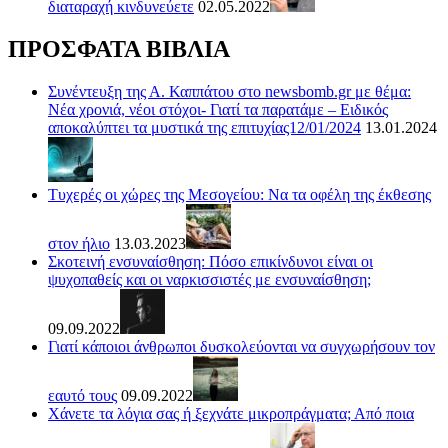
διαταραχή κινδυνεύετε
02.05.2022
ΠΡΟΣΦΑΤΑ ΒΙΒΛΙΑ
Συνέντευξη της Α. Καππάτου στο newsbomb.gr με θέμα:
Νέα χρονιά, νέοι στόχοι- Γιατί τα παρατάμε – Ειδικός
αποκαλύπτει τα μυστικά της επιτυχίας12/01/2024
13.01.2024
Τυχερές οι χώρες της Μεσογείου: Να τα οφέλη της έκθεσης
στον ήλιο
13.03.2023
Σκοτεινή ενσυναίσθηση: Πόσο επικίνδυνοι είναι οι
ψυχοπαθείς και οι ναρκισσιστές με ενσυναίσθηση;
09.09.2022
Γιατί κάποιοι άνθρωποι δυσκολεύονται να συγχωρήσουν τον
εαυτό τους
09.09.2022
Χάνετε τα λόγια σας ή ξεχνάτε μικροπράγματα; Από ποια