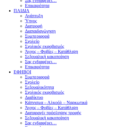
Σας ενδιαφέρει…
Επικαιρότητα
ΠΑΙΔΙΑ
Ανάπτυξη
Ύπνος
Διατροφή
Διαπαιδαγώγηση
Συμπεριφορά
Σχολείο
Σχολικός εκφοβισμός
Άγχος – Φοβίες – Κατάθλιψη
Σεξουαλική κακοποίηση
Σας ενδιαφέρει…
Επικαιρότητα
ΕΦΗΒΟΙ
Συμπεριφορά
Σχολείο
Σεξουαλικότητα
Σχολικός εκφοβισμός
Διαδίκτυο
Κάπνισμα – Αλκοόλ – Ναρκωτικά
Άγχος – Φοβίες – Κατάθλιψη
Διαταραχές πρόσληψης τροφής
Σεξουαλική κακοποίηση
Σας ενδιαφέρει…