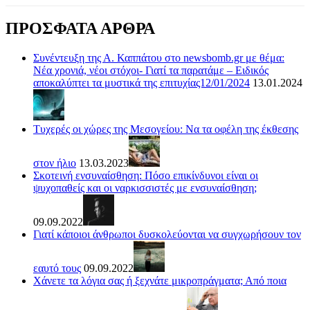
ΠΡΟΣΦΑΤΑ ΑΡΘΡΑ
Συνέντευξη της Α. Καππάτου στο newsbomb.gr με θέμα:
Νέα χρονιά, νέοι στόχοι- Γιατί τα παρατάμε – Ειδικός
αποκαλύπτει τα μυστικά της επιτυχίας12/01/2024
13.01.2024
Τυχερές οι χώρες της Μεσογείου: Να τα οφέλη της έκθεσης
στον ήλιο
13.03.2023
Σκοτεινή ενσυναίσθηση: Πόσο επικίνδυνοι είναι οι
ψυχοπαθείς και οι ναρκισσιστές με ενσυναίσθηση;
09.09.2022
Γιατί κάποιοι άνθρωποι δυσκολεύονται να συγχωρήσουν τον
εαυτό τους
09.09.2022
Χάνετε τα λόγια σας ή ξεχνάτε μικροπράγματα; Από ποια