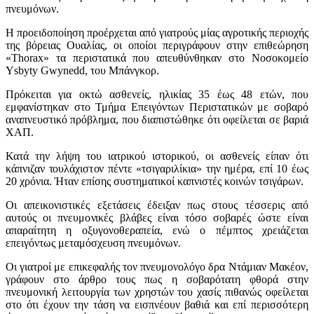
πνευμόνων.
Η προειδοποίηση προέρχεται από γιατρούς μίας αγροτικής περιοχής
της βόρειας Ουαλίας, οι οποίοι περιγράφουν στην επιθεώρηση
«Thorax» τα περιστατικά που απευθύνθηκαν στο Νοσοκομείο
Ysbyty Gwynedd, του Μπάνγκορ.
Πρόκειται για οκτώ ασθενείς, ηλικίας 35 έως 48 ετών, που
εμφανίστηκαν στο Τμήμα Επειγόντων Περιστατικών με σοβαρό
αναπνευστικό πρόβλημα, που διαπιστώθηκε ότι οφείλεται σε βαριά
ΧΑΠ.
Κατά την λήψη του ιατρικού ιστορικού, οι ασθενείς είπαν ότι
κάπνιζαν τουλάχιστον πέντε «τσιγαριλίκια» την ημέρα, επί 10 έως
20 χρόνια. Ήταν επίσης συστηματικοί καπνιστές κοινών τσιγάρων.
Οι απεικονιστικές εξετάσεις έδειξαν πως στους τέσσερις από
αυτούς οι πνευμονικές βλάβες είναι τόσο σοβαρές ώστε είναι
απαραίτητη η οξυγονοθεραπεία, ενώ ο πέμπτος χρειάζεται
επειγόντως μεταμόσχευση πνευμόνων.
Οι γιατροί με επικεφαλής τον πνευμονολόγο δρα Ντάμιαν Μακέον,
γράφουν στο άρθρο τους πως η σοβαρότατη φθορά στην
πνευμονική λειτουργία των χρηστών του χασίς πιθανώς οφείλεται
στο ότι έχουν την τάση να εισπνέουν βαθιά και επί περισσότερη