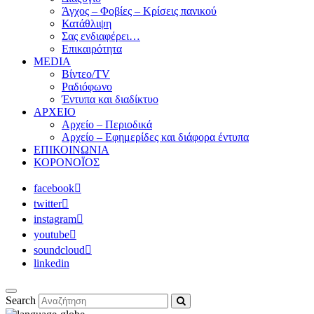
Άγχος – Φοβίες – Κρίσεις πανικού
Κατάθλιψη
Σας ενδιαφέρει…
Επικαιρότητα
MEDIA
Βίντεο/TV
Ραδιόφωνο
Έντυπα και διαδίκτυο
ΑΡΧΕΙΟ
Αρχείο – Περιοδικά
Αρχείο – Εφημερίδες και διάφορα έντυπα
ΕΠΙΚΟΙΝΩΝΙΑ
ΚΟΡΟΝΟΪΟΣ
facebook
twitter
instagram
youtube
soundcloud
linkedin
Search