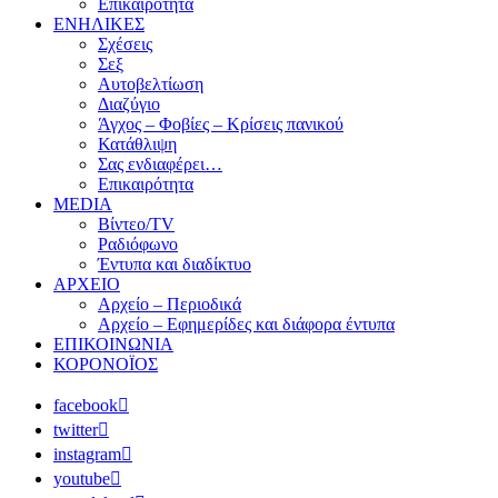
Επικαιρότητα
ΕΝΗΛΙΚΕΣ
Σχέσεις
Σεξ
Αυτοβελτίωση
Διαζύγιο
Άγχος – Φοβίες – Κρίσεις πανικού
Κατάθλιψη
Σας ενδιαφέρει…
Επικαιρότητα
MEDIA
Βίντεο/TV
Ραδιόφωνο
Έντυπα και διαδίκτυο
ΑΡΧΕΙΟ
Αρχείο – Περιοδικά
Αρχείο – Εφημερίδες και διάφορα έντυπα
ΕΠΙΚΟΙΝΩΝΙΑ
ΚΟΡΟΝΟΪΟΣ
facebook
twitter
instagram
youtube