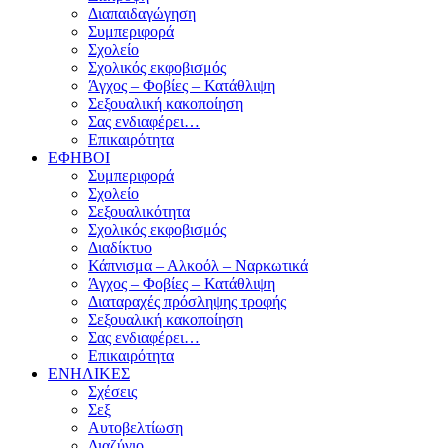
Διαπαιδαγώγηση
Συμπεριφορά
Σχολείο
Σχολικός εκφοβισμός
Άγχος – Φοβίες – Κατάθλιψη
Σεξουαλική κακοποίηση
Σας ενδιαφέρει…
Επικαιρότητα
ΕΦΗΒΟΙ
Συμπεριφορά
Σχολείο
Σεξουαλικότητα
Σχολικός εκφοβισμός
Διαδίκτυο
Κάπνισμα – Αλκοόλ – Ναρκωτικά
Άγχος – Φοβίες – Κατάθλιψη
Διαταραχές πρόσληψης τροφής
Σεξουαλική κακοποίηση
Σας ενδιαφέρει…
Επικαιρότητα
ΕΝΗΛΙΚΕΣ
Σχέσεις
Σεξ
Αυτοβελτίωση
Διαζύγιο