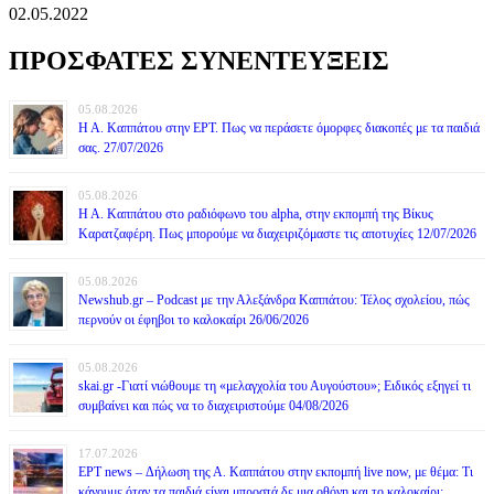
02.05.2022
ΠΡΟΣΦΑΤΕΣ ΣΥΝΕΝΤΕΥΞΕΙΣ
05.08.2026
Η Α. Καππάτου στην ΕΡΤ. Πως να περάσετε όμορφες διακοπές με τα παιδιά
σας. 27/07/2026
05.08.2026
Η Α. Καππάτου στο ραδιόφωνο του alpha, στην εκπομπή της Βίκυς
Καρατζαφέρη. Πως μπορούμε να διαχειριζόμαστε τις αποτυχίες 12/07/2026
05.08.2026
Newshub.gr – Podcast με την Αλεξάνδρα Καππάτου: Τέλος σχολείου, πώς
περνούν οι έφηβοι το καλοκαίρι 26/06/2026
05.08.2026
skai.gr -Γιατί νιώθουμε τη «μελαγχολία του Αυγούστου»; Ειδικός εξηγεί τι
συμβαίνει και πώς να το διαχειριστούμε 04/08/2026
17.07.2026
ΕΡΤ news – Δήλωση της Α. Καππάτου στην εκπομπή live now, με θέμα: Τι
κάνουμε όταν τα παιδιά είναι μπροστά δε μια οθόνη και το καλοκαίρι;