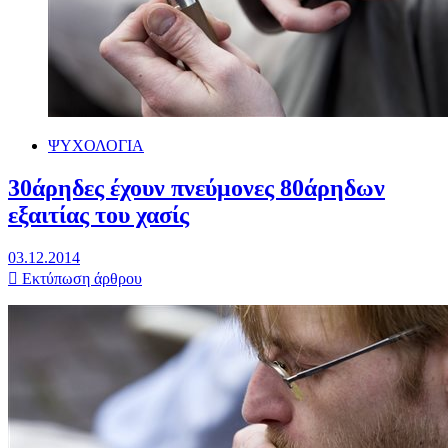
ΨΥΧΟΛΟΓΙΑ
30άρηδες έχουν πνεύμονες 80άρηδων
εξαιτίας του χασίς
03.12.2014
Εκτύπωση άρθρου