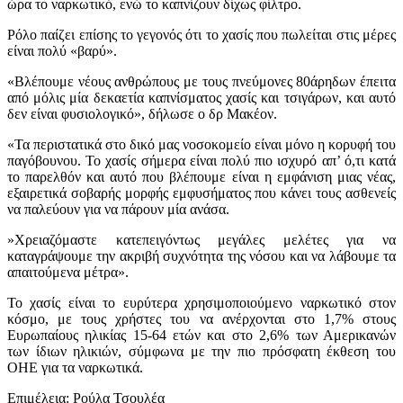
ώρα το ναρκωτικό, ενώ το καπνίζουν δίχως φίλτρο.
Ρόλο παίζει επίσης το γεγονός ότι το χασίς που πωλείται στις μέρες
είναι πολύ «βαρύ».
«Βλέπουμε νέους ανθρώπους με τους πνεύμονες 80άρηδων έπειτα
από μόλις μία δεκαετία καπνίσματος χασίς και τσιγάρων, και αυτό
δεν είναι φυσιολογικό», δήλωσε ο δρ Μακέον.
«Τα περιστατικά στο δικό μας νοσοκομείο είναι μόνο η κορυφή του
παγόβουνου. Το χασίς σήμερα είναι πολύ πιο ισχυρό απ’ ό,τι κατά
το παρελθόν και αυτό που βλέπουμε είναι η εμφάνιση μιας νέας,
εξαιρετικά σοβαρής μορφής εμφυσήματος που κάνει τους ασθενείς
να παλεύουν για να πάρουν μία ανάσα.
»Χρειαζόμαστε κατεπειγόντως μεγάλες μελέτες για να
καταγράψουμε την ακριβή συχνότητα της νόσου και να λάβουμε τα
απαιτούμενα μέτρα».
Το χασίς είναι το ευρύτερα χρησιμοποιούμενο ναρκωτικό στον
κόσμο, με τους χρήστες του να ανέρχονται στο 1,7% στους
Ευρωπαίους ηλικίας 15-64 ετών και στο 2,6% των Αμερικανών
των ίδιων ηλικιών, σύμφωνα με την πιο πρόσφατη έκθεση του
ΟΗΕ για τα ναρκωτικά.
Επιμέλεια: Ρούλα Τσουλέα