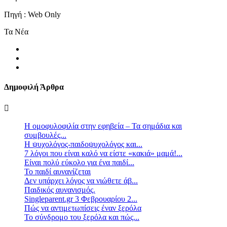
Πηγή : Web Only
Τα Νέα
Δημοφιλή Άρθρα
Η ομοφυλοφιλία στην εφηβεία – Τα σημάδια και
συμβουλές...
Η ψυχολόγος-παιδοψυχολόγος και...
7 λόγοι που είναι καλό να είστε «κακιά» μαμά!...
Είναι πολύ εύκολο για ένα παιδί...
Το παιδί αυνανίζεται
Δεν υπάρχει λόγος να νιώθετε άβ...
Παιδικός αυνανισμός.
Singleparent.gr 3 Φεβρουαρίου 2...
Πώς να αντιμετωπίσεις έναν ξερόλα
Το σύνδρομο του ξερόλα και πώς...