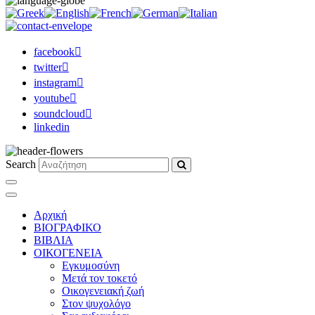
facebook
twitter
instagram
youtube
soundcloud
linkedin
Search
Αρχική
ΒΙΟΓΡΑΦΙΚΟ
ΒΙΒΛΙΑ
ΟΙΚΟΓΕΝΕΙΑ
Εγκυμοσύνη
Μετά τον τοκετό
Οικογενειακή ζωή
Στον ψυχολόγο