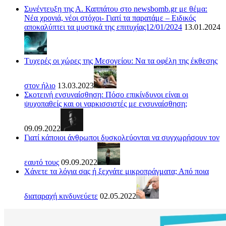
Συνέντευξη της Α. Καππάτου στο newsbomb.gr με θέμα:
Νέα χρονιά, νέοι στόχοι- Γιατί τα παρατάμε – Ειδικός
αποκαλύπτει τα μυστικά της επιτυχίας12/01/2024
13.01.2024
Τυχερές οι χώρες της Μεσογείου: Να τα οφέλη της έκθεσης
στον ήλιο
13.03.2023
Σκοτεινή ενσυναίσθηση: Πόσο επικίνδυνοι είναι οι
ψυχοπαθείς και οι ναρκισσιστές με ενσυναίσθηση;
09.09.2022
Γιατί κάποιοι άνθρωποι δυσκολεύονται να συγχωρήσουν τον
εαυτό τους
09.09.2022
Χάνετε τα λόγια σας ή ξεχνάτε μικροπράγματα; Από ποια
διαταραχή κινδυνεύετε
02.05.2022