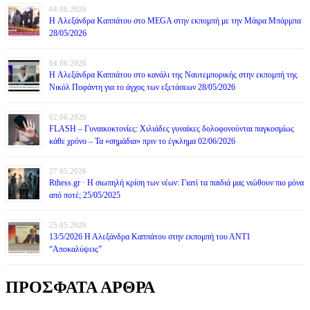
04.06.2026
H Αλεξάνδρα Καππάτου στο MEGA στην εκπομπή με την Μάιρα Mπάρμπα
28/05/2026
04.06.2026
H Αλεξάνδρα Καππάτου στο κανάλι της Ναυτεμπορικής στην εκπομπή της
Νικόλ Ποφάντη για το άγχος των εξετάσεων 28/05/2026
02.06.2026
FLASH – Γυναικοκτονίες: Χιλιάδες γυναίκες δολοφονούνται παγκοσμίως
κάθε χρόνο – Τα «σημάδια» πριν το έγκλημα 02/06/2026
27.05.2026
Rthess.gr · Η σιωπηλή κρίση των νέων: Γιατί τα παιδιά μας νιώθουν πιο μόνα
από ποτέ; 25/05/2025
25.05.2026
13/5/2026 Η Αλεξάνδρα Καππάτου στην εκπομπή του ΑΝΤ1
“Αποκαλύψεις”
ΠΡΟΣΦΑΤΑ ΑΡΘΡΑ