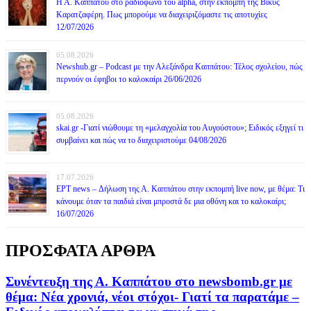
Η Α. Καππάτου στο ραδιόφωνο του alpha, στην εκπομπή της Βίκυς
Καρατζαφέρη. Πως μπορούμε να διαχειριζόμαστε τις αποτυχίες
12/07/2026
05.08.2026
Newshub.gr – Podcast με την Αλεξάνδρα Καππάτου: Τέλος σχολείου, πώς
περνούν οι έφηβοι το καλοκαίρι 26/06/2026
05.08.2026
skai.gr -Γιατί νιώθουμε τη «μελαγχολία του Αυγούστου»; Ειδικός εξηγεί τι
συμβαίνει και πώς να το διαχειριστούμε 04/08/2026
17.07.2026
ΕΡΤ news – Δήλωση της Α. Καππάτου στην εκπομπή live now, με θέμα: Τι
κάνουμε όταν τα παιδιά είναι μπροστά δε μια οθόνη και το καλοκαίρι;
16/07/2026
ΠΡΟΣΦΑΤΑ ΑΡΘΡΑ
Συνέντευξη της Α. Καππάτου στο newsbomb.gr με
θέμα: Νέα χρονιά, νέοι στόχοι- Γιατί τα παρατάμε –