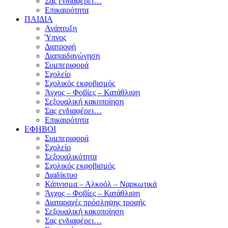
Σας ενδιαφέρει…
Επικαιρότητα
ΠΑΙΔΙΑ
Ανάπτυξη
Ύπνος
Διατροφή
Διαπαιδαγώγηση
Συμπεριφορά
Σχολείο
Σχολικός εκφοβισμός
Άγχος – Φοβίες – Κατάθλιψη
Σεξουαλική κακοποίηση
Σας ενδιαφέρει…
Επικαιρότητα
ΕΦΗΒΟΙ
Συμπεριφορά
Σχολείο
Σεξουαλικότητα
Σχολικός εκφοβισμός
Διαδίκτυο
Κάπνισμα – Αλκοόλ – Ναρκωτικά
Άγχος – Φοβίες – Κατάθλιψη
Διαταραχές πρόσληψης τροφής
Σεξουαλική κακοποίηση
Σας ενδιαφέρει…