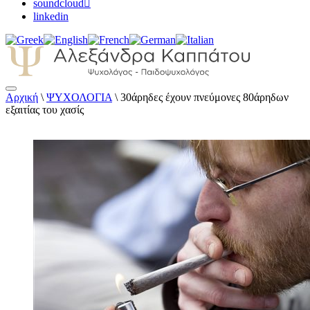
soundcloud
linkedin
Αρχική
\
ΨΥΧΟΛΟΓΙΑ
\
30άρηδες έχουν πνεύμονες 80άρηδων
Αλεξάνδρα Καππάτου Ψυχολόγος –
εξαιτίας του χασίς
Παιδοψυχολόγος