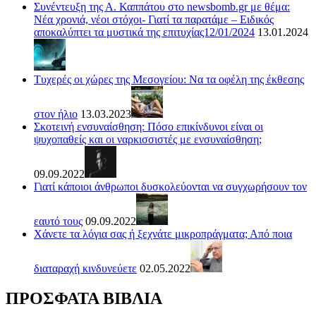
Συνέντευξη της Α. Καππάτου στο newsbomb.gr με θέμα:
Νέα χρονιά, νέοι στόχοι- Γιατί τα παρατάμε – Ειδικός
αποκαλύπτει τα μυστικά της επιτυχίας12/01/2024
13.01.2024
Τυχερές οι χώρες της Μεσογείου: Να τα οφέλη της έκθεσης
στον ήλιο
13.03.2023
Σκοτεινή ενσυναίσθηση: Πόσο επικίνδυνοι είναι οι
ψυχοπαθείς και οι ναρκισσιστές με ενσυναίσθηση;
09.09.2022
Γιατί κάποιοι άνθρωποι δυσκολεύονται να συγχωρήσουν τον
εαυτό τους
09.09.2022
Χάνετε τα λόγια σας ή ξεχνάτε μικροπράγματα; Από ποια
διαταραχή κινδυνεύετε
02.05.2022
ΠΡΟΣΦΑΤΑ ΒΙΒΛΙΑ