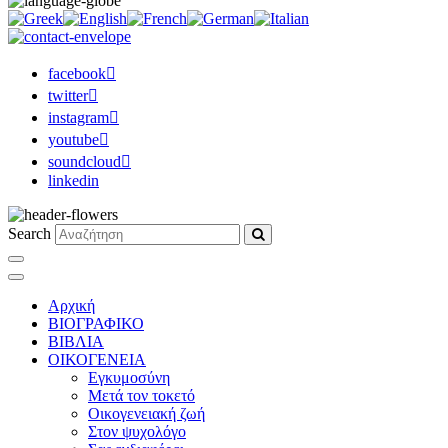
facebook
twitter
instagram
youtube
soundcloud
linkedin
Search
Αρχική
ΒΙΟΓΡΑΦΙΚΟ
ΒΙΒΛΙΑ
ΟΙΚΟΓΕΝΕΙΑ
Εγκυμοσύνη
Μετά τον τοκετό
Οικογενειακή ζωή
Στον ψυχολόγο