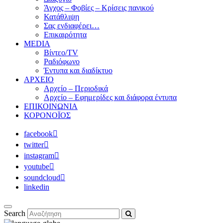
Άγχος – Φοβίες – Κρίσεις πανικού
Κατάθλιψη
Σας ενδιαφέρει…
Επικαιρότητα
MEDIA
Βίντεο/TV
Ραδιόφωνο
Έντυπα και διαδίκτυο
ΑΡΧΕΙΟ
Αρχείο – Περιοδικά
Αρχείο – Εφημερίδες και διάφορα έντυπα
ΕΠΙΚΟΙΝΩΝΙΑ
ΚΟΡΟΝΟΪΟΣ
facebook
twitter
instagram
youtube
soundcloud
linkedin
Search