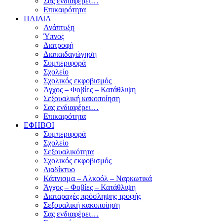
Σας ενδιαφέρει…
Επικαιρότητα
ΠΑΙΔΙΑ
Ανάπτυξη
Ύπνος
Διατροφή
Διαπαιδαγώγηση
Συμπεριφορά
Σχολείο
Σχολικός εκφοβισμός
Άγχος – Φοβίες – Κατάθλιψη
Σεξουαλική κακοποίηση
Σας ενδιαφέρει…
Επικαιρότητα
ΕΦΗΒΟΙ
Συμπεριφορά
Σχολείο
Σεξουαλικότητα
Σχολικός εκφοβισμός
Διαδίκτυο
Κάπνισμα – Αλκοόλ – Ναρκωτικά
Άγχος – Φοβίες – Κατάθλιψη
Διαταραχές πρόσληψης τροφής
Σεξουαλική κακοποίηση
Σας ενδιαφέρει…