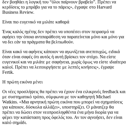
δεν βοηθάει η λογική του “όλοι παίρνουν βραβείο”. Πρέπει να
κερδίσεις το μπράβο για να το πάρεις», έγραψε στο Harvard
Business Review.
Είναι πιο ευγενικό να μιλάτε καθαρά
Ένας καλός ηγέτης δεν πρέπει να υποπέσει στον πειρασμό να
αφήσει την όποια αντιπαράθεση να παρατείνεται μόνο και μόνο για
να δει εάν τα πράγματα θα βελτιωθούν.
Είναι κακό να αφήνεις κάποιον να αγωνίζεται ανεπιτυχώς, ειδικά
όταν είναι σαφές ότι αυτός ή αυτή βρίσκει τον στόχο. Να είστε
ευγενικοί και να μιλάτε με σαφήνεια, χωρίς όμως να είστε ιδιαίτερα
καλοί. Πρέπει να λειτουργήσετε με λεπτές κινήσεις», έγραψε
Fertik.
Η πρώτη εικόνα μένει
Οι νέες προσλήψεις θα πρέπει να έχουν ένα ειλικρινές feedback και
με συστηματικό τρόπο, σύμφωνα με τον καθηγητή Michael
Watkins. «Μια αρνητική πρώτη εικόνα που μπορεί να σχηματίσεις
για κάποιον, δύσκολα αλλάξει», υποστηρίζει. Ο μάνατζερ θα
πρέπει να δώσει στον νεοπροσληφθέντα ένα μήνα διορία για να
φέρει την κατάσταση προς όφελός του. Αν τον αγνοήσει, δεν είναι
καλό σημάδι.