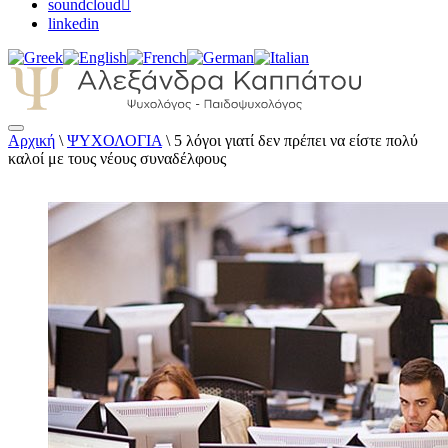
soundcloud
linkedin
Αρχική
\
ΨΥΧΟΛΟΓΙΑ
\
5 λόγοι γιατί δεν πρέπει να είστε πολύ
Αλεξάνδρα Καππάτου Ψυχολόγος –
καλοί με τους νέους συναδέλφους
Παιδοψυχολόγος