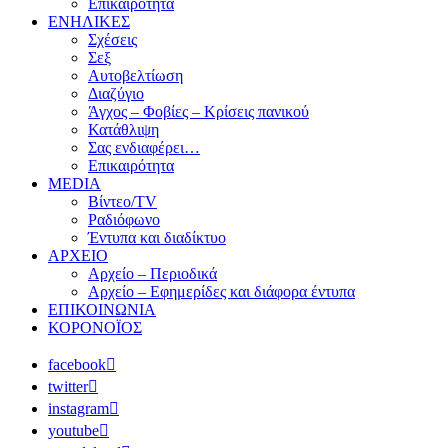
Επικαιρότητα
ΕΝΗΛΙΚΕΣ
Σχέσεις
Σεξ
Αυτοβελτίωση
Διαζύγιο
Άγχος – Φοβίες – Κρίσεις πανικού
Κατάθλιψη
Σας ενδιαφέρει…
Επικαιρότητα
MEDIA
Βίντεο/TV
Ραδιόφωνο
Έντυπα και διαδίκτυο
ΑΡΧΕΙΟ
Αρχείο – Περιοδικά
Αρχείο – Εφημερίδες και διάφορα έντυπα
ΕΠΙΚΟΙΝΩΝΙΑ
ΚΟΡΟΝΟΪΟΣ
facebook
twitter
instagram
youtube