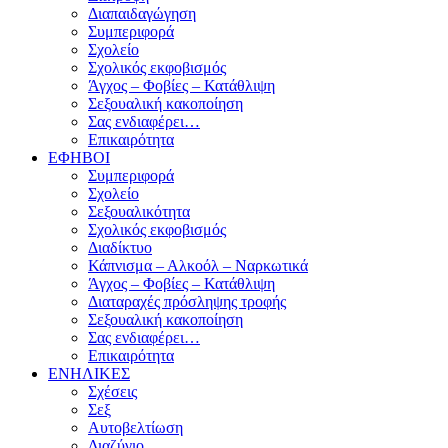
Διαπαιδαγώγηση
Συμπεριφορά
Σχολείο
Σχολικός εκφοβισμός
Άγχος – Φοβίες – Κατάθλιψη
Σεξουαλική κακοποίηση
Σας ενδιαφέρει…
Επικαιρότητα
ΕΦΗΒΟΙ
Συμπεριφορά
Σχολείο
Σεξουαλικότητα
Σχολικός εκφοβισμός
Διαδίκτυο
Κάπνισμα – Αλκοόλ – Ναρκωτικά
Άγχος – Φοβίες – Κατάθλιψη
Διαταραχές πρόσληψης τροφής
Σεξουαλική κακοποίηση
Σας ενδιαφέρει…
Επικαιρότητα
ΕΝΗΛΙΚΕΣ
Σχέσεις
Σεξ
Αυτοβελτίωση
Διαζύγιο