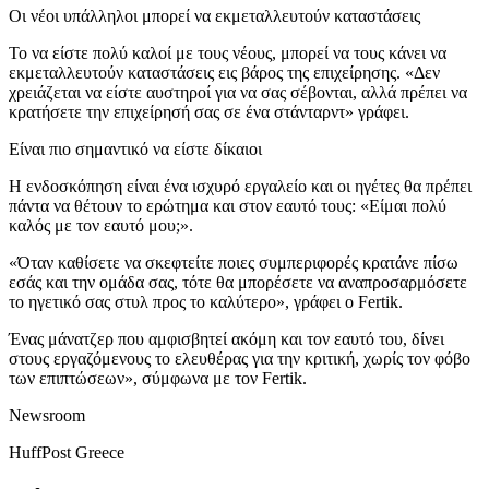
Οι νέοι υπάλληλοι μπορεί να εκμεταλλευτούν καταστάσεις
Το να είστε πολύ καλοί με τους νέους, μπορεί να τους κάνει να
εκμεταλλευτούν καταστάσεις εις βάρος της επιχείρησης. «Δεν
χρειάζεται να είστε αυστηροί για να σας σέβονται, αλλά πρέπει να
κρατήσετε την επιχείρησή σας σε ένα στάνταρντ» γράφει.
Είναι πιο σημαντικό να είστε δίκαιοι
Η ενδοσκόπηση είναι ένα ισχυρό εργαλείο και οι ηγέτες θα πρέπει
πάντα να θέτουν το ερώτημα και στον εαυτό τους: «Είμαι πολύ
καλός με τον εαυτό μου;».
«Όταν καθίσετε να σκεφτείτε ποιες συμπεριφορές κρατάνε πίσω
εσάς και την ομάδα σας, τότε θα μπορέσετε να αναπροσαρμόσετε
το ηγετικό σας στυλ προς το καλύτερο», γράφει ο Fertik.
Ένας μάνατζερ που αμφισβητεί ακόμη και τον εαυτό του, δίνει
στους εργαζόμενους το ελευθέρας για την κριτική, χωρίς τον φόβο
των επιπτώσεων», σύμφωνα με τον Fertik.
Newsroom
HuffPost Greece