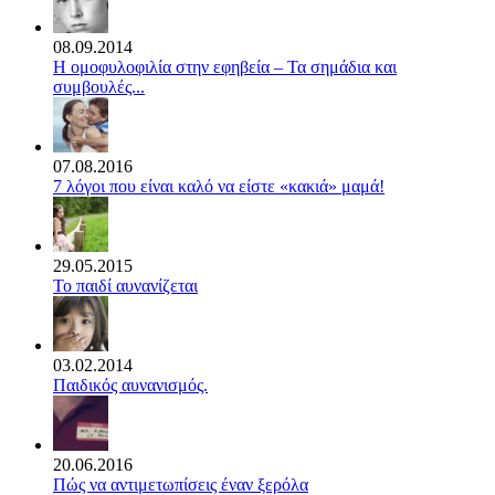
08.09.2014
Η ομοφυλοφιλία στην εφηβεία – Τα σημάδια και
συμβουλές...
07.08.2016
7 λόγοι που είναι καλό να είστε «κακιά» μαμά!
29.05.2015
Το παιδί αυνανίζεται
03.02.2014
Παιδικός αυνανισμός.
20.06.2016
Πώς να αντιμετωπίσεις έναν ξερόλα