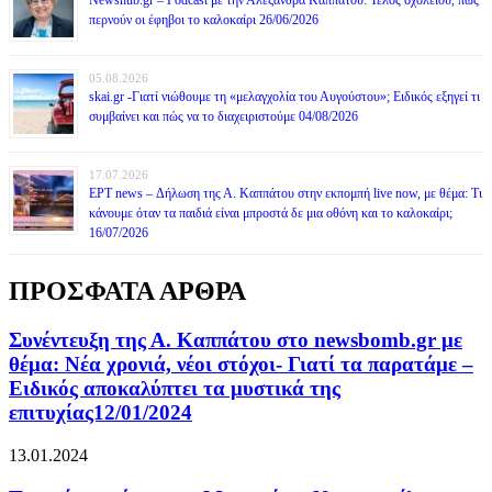
Newshub.gr – Podcast με την Αλεξάνδρα Καππάτου: Τέλος σχολείου, πώς
περνούν οι έφηβοι το καλοκαίρι 26/06/2026
05.08.2026
skai.gr -Γιατί νιώθουμε τη «μελαγχολία του Αυγούστου»; Ειδικός εξηγεί τι
συμβαίνει και πώς να το διαχειριστούμε 04/08/2026
17.07.2026
ΕΡΤ news – Δήλωση της Α. Καππάτου στην εκπομπή live now, με θέμα: Τι
κάνουμε όταν τα παιδιά είναι μπροστά δε μια οθόνη και το καλοκαίρι;
16/07/2026
ΠΡΟΣΦΑΤΑ ΑΡΘΡΑ
Συνέντευξη της Α. Καππάτου στο newsbomb.gr με
θέμα: Νέα χρονιά, νέοι στόχοι- Γιατί τα παρατάμε –
Ειδικός αποκαλύπτει τα μυστικά της
επιτυχίας12/01/2024
13.01.2024