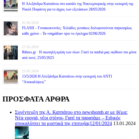
H Αλεξάνδρα Καππάτου στο κανάλι της Ναυτεμπορικής στην εκπομπή της
Νικόλ Ποφάντη για το άγχος των εξετάσεων 28/05/2026
02.06.2026
FLASH – Γυναικοκτονίες: Χιλιάδες γυναίκες δολοφονούνται παγκοσμίως
κάθε χρόνο – Τα «σημάδια» πριν το έγκλημα 02/06/2026
27.05.2026
Rthess.gr · Η σιωπηλή κρίση των νέων: Γιατί τα παιδιά μας νιώθουν πιο μόνα
από ποτέ; 25/05/2025
25.05.2026
13/5/2026 Η Αλεξάνδρα Καππάτου στην εκπομπή του ΑΝΤ1
“Αποκαλύψεις”
ΠΡΟΣΦΑΤΑ ΑΡΘΡΑ
Συνέντευξη της Α. Καππάτου στο newsbomb.gr με θέμα:
Νέα χρονιά, νέοι στόχοι- Γιατί τα παρατάμε – Ειδικός
αποκαλύπτει τα μυστικά της επιτυχίας12/01/2024
13.01.2024