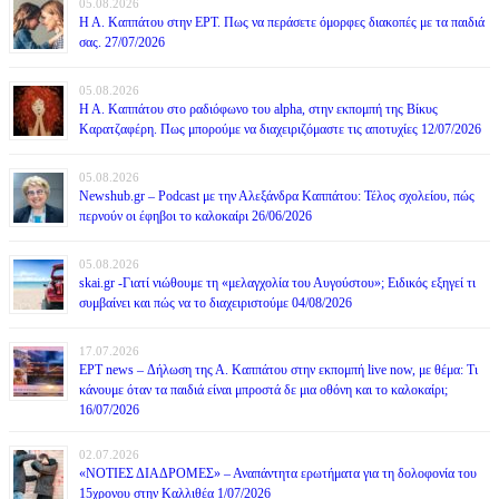
05.08.2026
Η Α. Καππάτου στην ΕΡΤ. Πως να περάσετε όμορφες διακοπές με τα παιδιά
σας. 27/07/2026
05.08.2026
Η Α. Καππάτου στο ραδιόφωνο του alpha, στην εκπομπή της Βίκυς
Καρατζαφέρη. Πως μπορούμε να διαχειριζόμαστε τις αποτυχίες 12/07/2026
05.08.2026
Newshub.gr – Podcast με την Αλεξάνδρα Καππάτου: Τέλος σχολείου, πώς
περνούν οι έφηβοι το καλοκαίρι 26/06/2026
05.08.2026
skai.gr -Γιατί νιώθουμε τη «μελαγχολία του Αυγούστου»; Ειδικός εξηγεί τι
συμβαίνει και πώς να το διαχειριστούμε 04/08/2026
17.07.2026
ΕΡΤ news – Δήλωση της Α. Καππάτου στην εκπομπή live now, με θέμα: Τι
κάνουμε όταν τα παιδιά είναι μπροστά δε μια οθόνη και το καλοκαίρι;
16/07/2026
02.07.2026
«ΝΟΤΙΕΣ ΔΙΑΔΡΟΜΕΣ» – Αναπάντητα ερωτήματα για τη δολοφονία του
15χρονου στην Καλλιθέα 1/07/2026