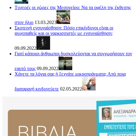
Τυχερές οι χώρες της Μεσογείου: Να τα οφέλη της έκθεσης
στον ήλιο
13.03.2023
Σκοτεινή ενσυναίσθηση: Πόσο επικίνδυνοι είναι οι
ψυχοπαθείς και οι ναρκισσιστές με ενσυναίσθηση;
09.09.2022
Γιατί κάποιοι άνθρωποι δυσκολεύονται να συγχωρήσουν τον
εαυτό τους
09.09.2022
Χάνετε τα λόγια σας ή ξεχνάτε μικροπράγματα; Από ποια
διαταραχή κινδυνεύετε
02.05.2022