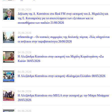
26.06.2026
Δήλωση της Α. Καππάτου στο Real FM στην εκπομπή του Δ. Μιχαλέλη και
της Ε. Κατσαμπέκη για τα αποτελέσματα των εξετάσεων και τα
συναισθήματα των παιδιών 21/06/2026
26.06.2026
iefimerida.gr – Οι νεανικές συμμορίες της διπλανής πόρτας -Πώς οδηγούνται
οι ανήλικοι στην παραβατικότητα 26/06/2026
04.06.2026
H Αλεξάνδρα Καππάτου στην εκπομπή του Μιχάλη Κεφαλογιάννη «Ζω
Καλά» 30/05/2026
04.06.2026
H Αλεξάνδρα Καππάτου στην εκπομπή «Καλημέρα Ελλάδα» 08/05/2026
04.06.2026
H Αλεξάνδρα Καππάτου στο MEGA στην εκπομπή με την Μάιρα Mπάρμπα
28/05/2026
04.06.2026