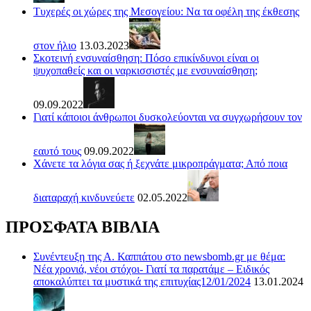
Τυχερές οι χώρες της Μεσογείου: Να τα οφέλη της έκθεσης
στον ήλιο
13.03.2023
Σκοτεινή ενσυναίσθηση: Πόσο επικίνδυνοι είναι οι
ψυχοπαθείς και οι ναρκισσιστές με ενσυναίσθηση;
09.09.2022
Γιατί κάποιοι άνθρωποι δυσκολεύονται να συγχωρήσουν τον
εαυτό τους
09.09.2022
Χάνετε τα λόγια σας ή ξεχνάτε μικροπράγματα; Από ποια
διαταραχή κινδυνεύετε
02.05.2022
ΠΡΟΣΦΑΤΑ ΒΙΒΛΙΑ
Συνέντευξη της Α. Καππάτου στο newsbomb.gr με θέμα:
Νέα χρονιά, νέοι στόχοι- Γιατί τα παρατάμε – Ειδικός
αποκαλύπτει τα μυστικά της επιτυχίας12/01/2024
13.01.2024