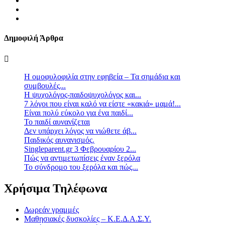
Δημοφιλή Άρθρα
Η ομοφυλοφιλία στην εφηβεία – Τα σημάδια και
συμβουλές...
Η ψυχολόγος-παιδοψυχολόγος και...
7 λόγοι που είναι καλό να είστε «κακιά» μαμά!...
Είναι πολύ εύκολο για ένα παιδί...
Το παιδί αυνανίζεται
Δεν υπάρχει λόγος να νιώθετε άβ...
Παιδικός αυνανισμός.
Singleparent.gr 3 Φεβρουαρίου 2...
Πώς να αντιμετωπίσεις έναν ξερόλα
Το σύνδρομο του ξερόλα και πώς...
Χρήσιμα Τηλέφωνα
Δωρεάν γραμμές
Μαθησιακές δυσκολίες – Κ.Ε.Δ.Α.Σ.Υ.