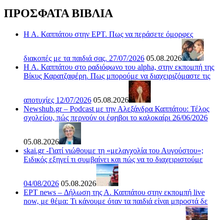
ΠΡΟΣΦΑΤΑ ΒΙΒΛΙΑ
Η Α. Καππάτου στην ΕΡΤ. Πως να περάσετε όμορφες
διακοπές με τα παιδιά σας. 27/07/2026
05.08.2026
Η Α. Καππάτου στο ραδιόφωνο του alpha, στην εκπομπή της
Βίκυς Καρατζαφέρη. Πως μπορούμε να διαχειριζόμαστε τις
αποτυχίες 12/07/2026
05.08.2026
Newshub.gr – Podcast με την Αλεξάνδρα Καππάτου: Τέλος
σχολείου, πώς περνούν οι έφηβοι το καλοκαίρι 26/06/2026
05.08.2026
skai.gr -Γιατί νιώθουμε τη «μελαγχολία του Αυγούστου»;
Ειδικός εξηγεί τι συμβαίνει και πώς να το διαχειριστούμε
04/08/2026
05.08.2026
ΕΡΤ news – Δήλωση της Α. Καππάτου στην εκπομπή live
now, με θέμα: Τι κάνουμε όταν τα παιδιά είναι μπροστά δε