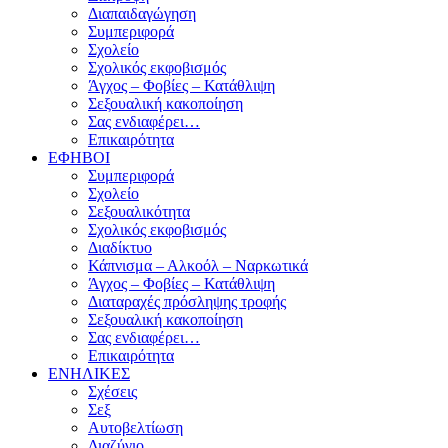
Διαπαιδαγώγηση
Συμπεριφορά
Σχολείο
Σχολικός εκφοβισμός
Άγχος – Φοβίες – Κατάθλιψη
Σεξουαλική κακοποίηση
Σας ενδιαφέρει…
Επικαιρότητα
ΕΦΗΒΟΙ
Συμπεριφορά
Σχολείο
Σεξουαλικότητα
Σχολικός εκφοβισμός
Διαδίκτυο
Κάπνισμα – Αλκοόλ – Ναρκωτικά
Άγχος – Φοβίες – Κατάθλιψη
Διαταραχές πρόσληψης τροφής
Σεξουαλική κακοποίηση
Σας ενδιαφέρει…
Επικαιρότητα
ΕΝΗΛΙΚΕΣ
Σχέσεις
Σεξ
Αυτοβελτίωση
Διαζύγιο