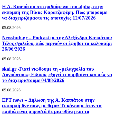
Η Α. Καππάτου στο ραδιόφωνο του alpha, στην
εκπομπή της Βίκυς Καρατζαφέρη. Πως μπορούμε
να διαχειριζόμαστε τις αποτυχίες 12/07/2026
05.08.2026
Newshub.gr – Podcast με την Αλεξάνδρα Καππάτου:
Τέλος σχολείου, πώς περνούν οι έφηβοι το καλοκαίρι
26/06/2026
05.08.2026
skai.gr -Γιατί νιώθουμε τη «μελαγχολία του
Αυγούστου»; Ειδικός εξηγεί τι συμβαίνει και πώς να
το διαχειριστούμε 04/08/2026
05.08.2026
ΕΡΤ news – Δήλωση της Α. Καππάτου στην
εκπομπή live now, με θέμα: Τι κάνουμε όταν τα
παιδιά είναι μπροστά δε μια οθόνη και το