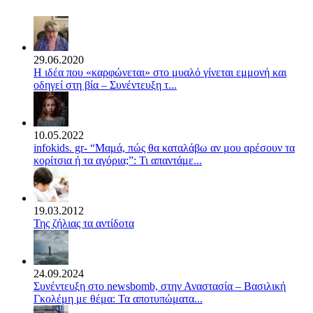
29.06.2020
Η ιδέα που «καρφώνεται» στο μυαλό γίνεται εμμονή και
οδηγεί στη βία – Συνέντευξη τ...
10.05.2022
infokids. gr- “Μαμά, πώς θα καταλάβω αν μου αρέσουν τα
κορίτσια ή τα αγόρια;”: Τι απαντάμε...
19.03.2012
Της ζήλιας τα αντίδοτα
24.09.2024
Συνέντευξη στο newsbomb, στην Αναστασία – Βασιλική
Γκολέμη με θέμα: Τα αποτυπώματα...