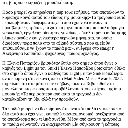
της βίας που εκφράζει η μουσική αυτή.
Πόσο μπορεί να επηρεάσει η trap τους εφήβους, που αποτελούν το
κυρίαρχο κοινό αυτού του είδους της μουσικής;«Τα τραγούδια αυτά
περιλαμβάνουν διάφορα στοιχεία που έχουν να κάνουν με
προσβλητικές φράσεις, σεξιστικά μηνύματα και μια κουλτούρα για
ναρκωτικά, εργαλειοποίηση της γυναίκας, εύκολο τρόπο απόκτησης
υλικών αγαθών και γενικότερα περνούν μηνύματα, τα οποία
διαφέρουν πάρα πολύ από το αξιακό σύστημα που εμείς θα
επιθυμούσαμε να έχουν τα παιδιά μας», ανέφερε στο star.gr η
Αλεξάνδρα Καππάτου, ψυχολόγος- παιδοψυχολόγος.
Η Έλενα Παπαρίζου βρισκόταν δίπλα στο σημείο όπου έγινε ο
καβγάς του Light με τον SnikΗ Έλενα Παπαρίζου βρισκόταν δίπλα
στο σημείο όπου έγινε ο καβγάς του Light με τον SnikΕιδικότερα,
αναφερόμενη στις εικόνες από τα Mad Video Music Awards 2022,
σημείωσε ότι στα μάτια των εφήβων, ίσως επιβεβαιωθούν τα
μοντέλα συμπεριφοράς που προβάλλονται στους στίχους της trap
μουσικής.«Τα περισσότερα από αυτά τα τραγούδια δεν
καταδικάζουν τη βία, αλλά την προωθούν.
Τα παιδιά μπορεί να θεωρήσουν ότι είναι κάτι πολύ εντυπωσιακό
όλο αυτό που έχει γίνει και πολύ φαντασμαγορικό, ανεξάρτητα από
το αποτέλεσμα που τελικά συνέβη. Μέσα από αυτά τα τραγούδια
τα παιδιά αδυνατούν να διαχειριστούν μία σύγκρουση ή κάποιες