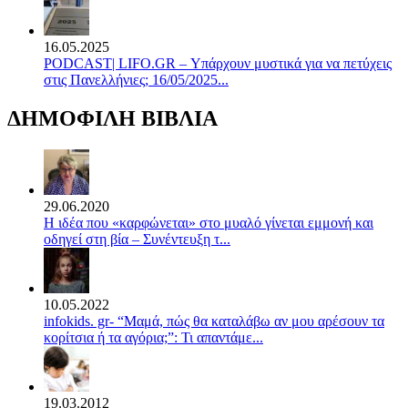
16.05.2025
PODCAST| LIFO.GR – Υπάρχουν μυστικά για να πετύχεις
στις Πανελλήνιες; 16/05/2025...
ΔΗΜΟΦΙΛΗ ΒΙΒΛΙΑ
29.06.2020
Η ιδέα που «καρφώνεται» στο μυαλό γίνεται εμμονή και
οδηγεί στη βία – Συνέντευξη τ...
10.05.2022
infokids. gr- “Μαμά, πώς θα καταλάβω αν μου αρέσουν τα
κορίτσια ή τα αγόρια;”: Τι απαντάμε...
19.03.2012