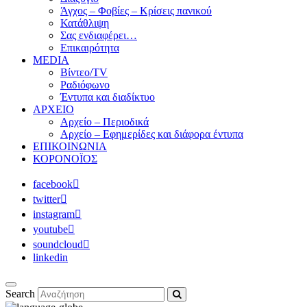
Άγχος – Φοβίες – Κρίσεις πανικού
Κατάθλιψη
Σας ενδιαφέρει…
Επικαιρότητα
MEDIA
Βίντεο/TV
Ραδιόφωνο
Έντυπα και διαδίκτυο
ΑΡΧΕΙΟ
Αρχείο – Περιοδικά
Αρχείο – Εφημερίδες και διάφορα έντυπα
ΕΠΙΚΟΙΝΩΝΙΑ
ΚΟΡΟΝΟΪΟΣ
facebook
twitter
instagram
youtube
soundcloud
linkedin
Search