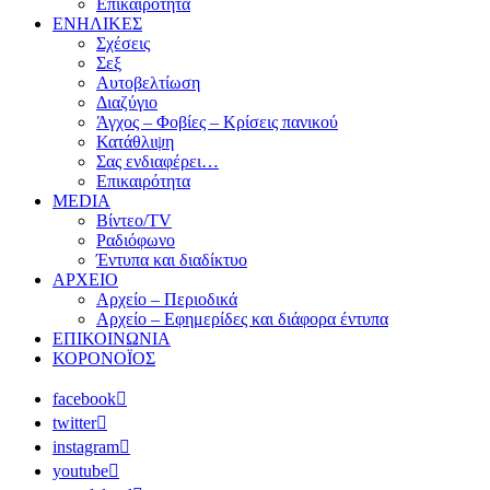
Επικαιρότητα
ΕΝΗΛΙΚΕΣ
Σχέσεις
Σεξ
Αυτοβελτίωση
Διαζύγιο
Άγχος – Φοβίες – Κρίσεις πανικού
Κατάθλιψη
Σας ενδιαφέρει…
Επικαιρότητα
MEDIA
Βίντεο/TV
Ραδιόφωνο
Έντυπα και διαδίκτυο
ΑΡΧΕΙΟ
Αρχείο – Περιοδικά
Αρχείο – Εφημερίδες και διάφορα έντυπα
ΕΠΙΚΟΙΝΩΝΙΑ
ΚΟΡΟΝΟΪΟΣ
facebook
twitter
instagram
youtube