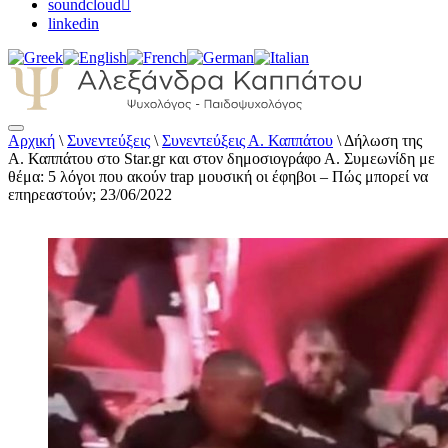
soundcloud
linkedin
Αρχική
\
Συνεντεύξεις
\
Συνεντεύξεις Α. Καππάτου
\
Δήλωση της
Αλεξάνδρα Καππάτου Ψυχολόγος –
Α. Καππάτου στο Star.gr και στον δημοσιογράφο Α. Συμεωνίδη με
Παιδοψυχολόγος
θέμα: 5 λόγοι που ακούν trap μουσική οι έφηβοι – Πώς μπορεί να
επηρεαστούν; 23/06/2022