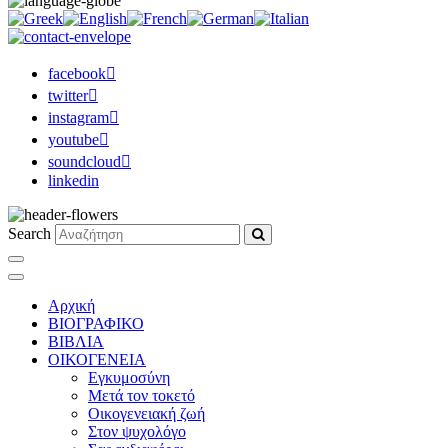
facebook
twitter
instagram
youtube
soundcloud
linkedin
Search
Αρχική
ΒΙΟΓΡΑΦΙΚΟ
ΒΙΒΛΙΑ
ΟΙΚΟΓΕΝΕΙΑ
Εγκυμοσύνη
Μετά τον τοκετό
Οικογενειακή ζωή
Στον ψυχολόγο