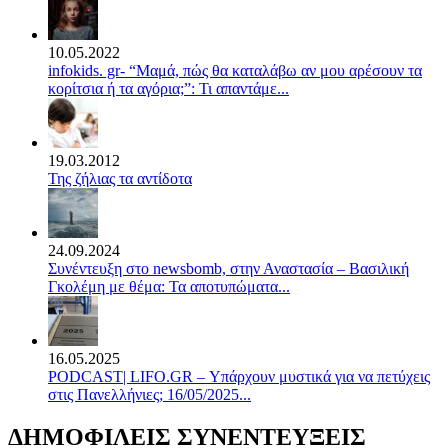
10.05.2022
infokids. gr- “Μαμά, πώς θα καταλάβω αν μου αρέσουν τα
κορίτσια ή τα αγόρια;”: Τι απαντάμε...
19.03.2012
Της ζήλιας τα αντίδοτα
24.09.2024
Συνέντευξη στο newsbomb, στην Αναστασία – Βασιλική
Γκολέμη με θέμα: Τα αποτυπώματα...
16.05.2025
PODCAST| LIFO.GR – Υπάρχουν μυστικά για να πετύχεις
στις Πανελλήνιες; 16/05/2025...
ΔΗΜΟΦΙΛΕΙΣ ΣΥΝΕΝΤΕΥΞΕΙΣ