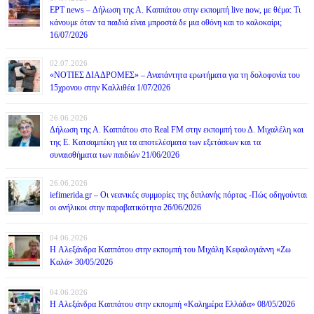
ΕΡΤ news – Δήλωση της Α. Καππάτου στην εκπομπή live now, με θέμα: Τι
κάνουμε όταν τα παιδιά είναι μπροστά δε μια οθόνη και το καλοκαίρι;
16/07/2026
02.07.2026
«ΝΟΤΙΕΣ ΔΙΑΔΡΟΜΕΣ» – Αναπάντητα ερωτήματα για τη δολοφονία του
15χρονου στην Καλλιθέα 1/07/2026
26.06.2026
Δήλωση της Α. Καππάτου στο Real FM στην εκπομπή του Δ. Μιχαλέλη και
της Ε. Κατσαμπέκη για τα αποτελέσματα των εξετάσεων και τα
συναισθήματα των παιδιών 21/06/2026
26.06.2026
iefimerida.gr – Οι νεανικές συμμορίες της διπλανής πόρτας -Πώς οδηγούνται
οι ανήλικοι στην παραβατικότητα 26/06/2026
04.06.2026
H Αλεξάνδρα Καππάτου στην εκπομπή του Μιχάλη Κεφαλογιάννη «Ζω
Καλά» 30/05/2026
04.06.2026
H Αλεξάνδρα Καππάτου στην εκπομπή «Καλημέρα Ελλάδα» 08/05/2026