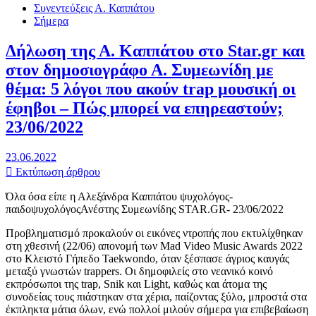
Συνεντεύξεις Α. Καππάτου
Σήμερα
Δήλωση της Α. Καππάτου στο Star.gr και
στον δημοσιογράφο Α. Συμεωνίδη με
θέμα: 5 λόγοι που ακούν trap μουσική οι
έφηβοι – Πώς μπορεί να επηρεαστούν;
23/06/2022
23.06.2022
Εκτύπωση άρθρου
Όλα όσα είπε η Αλεξάνδρα Καππάτου ψυχολόγος-
παιδοψυχολόγοςΑνέστης Συμεωνίδης STAR.GR- 23/06/2022
Προβληματισμό προκαλούν οι εικόνες ντροπής που εκτυλίχθηκαν
στη χθεσινή (22/06) απονομή των Mad Video Music Awards 2022
στο Κλειστό Γήπεδο Taekwondo, όταν ξέσπασε άγριος καυγάς
μεταξύ γνωστών trappers. Οι δημοφιλείς στο νεανικό κοινό
εκπρόσωποι της trap, Snik και Light, καθώς και άτομα της
συνοδείας τους πιάστηκαν στα χέρια, παίζοντας ξύλο, μπροστά στα
έκπληκτα μάτια όλων, ενώ πολλοί μιλούν σήμερα για επιβεβαίωση