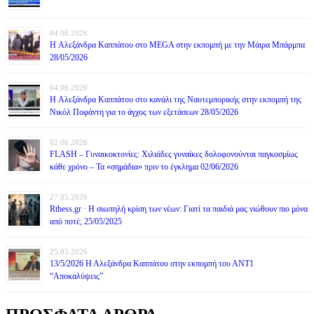
04.06.2026
H Αλεξάνδρα Καππάτου στο MEGA στην εκπομπή με την Μάιρα Mπάρμπα
28/05/2026
04.06.2026
H Αλεξάνδρα Καππάτου στο κανάλι της Ναυτεμπορικής στην εκπομπή της
Νικόλ Ποφάντη για το άγχος των εξετάσεων 28/05/2026
02.06.2026
FLASH – Γυναικοκτονίες: Χιλιάδες γυναίκες δολοφονούνται παγκοσμίως
κάθε χρόνο – Τα «σημάδια» πριν το έγκλημα 02/06/2026
27.05.2026
Rthess.gr · Η σιωπηλή κρίση των νέων: Γιατί τα παιδιά μας νιώθουν πιο μόνα
από ποτέ; 25/05/2025
25.05.2026
13/5/2026 Η Αλεξάνδρα Καππάτου στην εκπομπή του ΑΝΤ1
“Αποκαλύψεις”