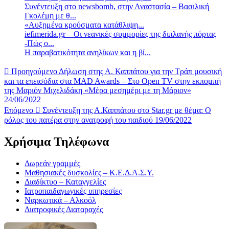
Συνέντευξη στο newsbomb, στην Αναστασία – Βασιλική
Γκολέμη με θ...
«Αυξημένα κρούσματα κατάθλιψη...
iefimerida.gr – Οι νεανικές συμμορίες της διπλανής πόρτας
-Πώς ο...
Η παραβατικότητα ανηλίκων και η βί...
Προηγούμενο
Δήλωση στης Α. Καππάτου για την Τράπ μουσική
και τα επεισόδια στα MAD Awards – Στο Open TV στην εκπομπή
της Μαριόν Μιχελιδάκη «Μέρα μεσημέρι με τη Μάριον»
24/06/2022
Επόμενο
Συνέντευξη της Α.Καππάτου στο Star.gr με θέμα: Ο
ρόλος του πατέρα στην ανατροφή του παιδιού 19/06/2022
Χρήσιμα Τηλέφωνα
Δωρεάν γραμμές
Μαθησιακές δυσκολίες – Κ.Ε.Δ.Α.Σ.Υ.
Διαδίκτυο – Καταγγελίες
Ιατροπαιδαγωγικές υπηρεσίες
Ναρκωτικά – Αλκοόλ
Διατροφικές Διαταραχές