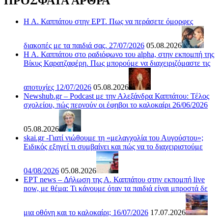
ΠΡΟΣΦΑΤΑ ΑΡΘΡΑ
Η Α. Καππάτου στην ΕΡΤ. Πως να περάσετε όμορφες
διακοπές με τα παιδιά σας. 27/07/2026
05.08.2026
Η Α. Καππάτου στο ραδιόφωνο του alpha, στην εκπομπή της
Βίκυς Καρατζαφέρη. Πως μπορούμε να διαχειριζόμαστε τις
αποτυχίες 12/07/2026
05.08.2026
Newshub.gr – Podcast με την Αλεξάνδρα Καππάτου: Τέλος
σχολείου, πώς περνούν οι έφηβοι το καλοκαίρι 26/06/2026
05.08.2026
skai.gr -Γιατί νιώθουμε τη «μελαγχολία του Αυγούστου»;
Ειδικός εξηγεί τι συμβαίνει και πώς να το διαχειριστούμε
04/08/2026
05.08.2026
ΕΡΤ news – Δήλωση της Α. Καππάτου στην εκπομπή live
now, με θέμα: Τι κάνουμε όταν τα παιδιά είναι μπροστά δε
μια οθόνη και το καλοκαίρι; 16/07/2026
17.07.2026