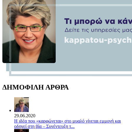
ΔΗΜΟΦΙΛΗ ΑΡΘΡΑ
29.06.2020
Η ιδέα που «καρφώνεται» στο μυαλό γίνεται εμμονή και
οδηγεί στη βία – Συνέντευξη τ...