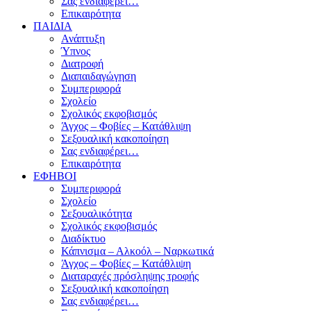
Σας ενδιαφέρει…
Επικαιρότητα
ΠΑΙΔΙΑ
Ανάπτυξη
Ύπνος
Διατροφή
Διαπαιδαγώγηση
Συμπεριφορά
Σχολείο
Σχολικός εκφοβισμός
Άγχος – Φοβίες – Κατάθλιψη
Σεξουαλική κακοποίηση
Σας ενδιαφέρει…
Επικαιρότητα
ΕΦΗΒΟΙ
Συμπεριφορά
Σχολείο
Σεξουαλικότητα
Σχολικός εκφοβισμός
Διαδίκτυο
Κάπνισμα – Αλκοόλ – Ναρκωτικά
Άγχος – Φοβίες – Κατάθλιψη
Διαταραχές πρόσληψης τροφής
Σεξουαλική κακοποίηση
Σας ενδιαφέρει…