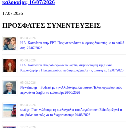
καλοκαίρι; 16/07/2026
17.07.2026
ΠΡΟΣΦΑΤΕΣ ΣΥΝΕΝΤΕΥΞΕΙΣ
05.08.2026
Η Α. Καππάτου στην ΕΡΤ. Πως να περάσετε όμορφες διακοπές με τα παιδιά
σας. 27/07/2026
05.08.2026
Η Α. Καππάτου στο ραδιόφωνο του alpha, στην εκπομπή της Βίκυς
Καρατζαφέρη. Πως μπορούμε να διαχειριζόμαστε τις αποτυχίες 12/07/2026
05.08.2026
Newshub.gr – Podcast με την Αλεξάνδρα Καππάτου: Τέλος σχολείου, πώς
περνούν οι έφηβοι το καλοκαίρι 26/06/2026
05.08.2026
skai.gr -Γιατί νιώθουμε τη «μελαγχολία του Αυγούστου»; Ειδικός εξηγεί τι
συμβαίνει και πώς να το διαχειριστούμε 04/08/2026
17.07.2026