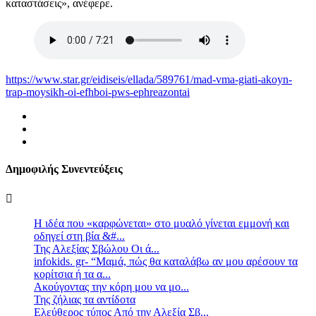
καταστάσεις», ανέφερε.
https://www.star.gr/eidiseis/ellada/589761/mad-vma-giati-akoyn-
trap-moysikh-oi-efhboi-pws-ephreazontai
Δημοφιλής Συνεντεύξεις
Η ιδέα που «καρφώνεται» στο μυαλό γίνεται εμμονή και
οδηγεί στη βία &#...
Της Αλεξίας Σβώλου Οι ά...
infokids. gr- “Μαμά, πώς θα καταλάβω αν μου αρέσουν τα
κορίτσια ή τα α...
Ακούγοντας την κόρη μου να μο...
Της ζήλιας τα αντίδοτα
Ελεύθερος τύπος Από την Αλεξία Σβ...