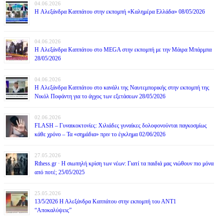
04.06.2026
H Αλεξάνδρα Καππάτου στην εκπομπή «Καλημέρα Ελλάδα» 08/05/2026
04.06.2026
H Αλεξάνδρα Καππάτου στο MEGA στην εκπομπή με την Μάιρα Mπάρμπα
28/05/2026
04.06.2026
H Αλεξάνδρα Καππάτου στο κανάλι της Ναυτεμπορικής στην εκπομπή της
Νικόλ Ποφάντη για το άγχος των εξετάσεων 28/05/2026
02.06.2026
FLASH – Γυναικοκτονίες: Χιλιάδες γυναίκες δολοφονούνται παγκοσμίως
κάθε χρόνο – Τα «σημάδια» πριν το έγκλημα 02/06/2026
27.05.2026
Rthess.gr · Η σιωπηλή κρίση των νέων: Γιατί τα παιδιά μας νιώθουν πιο μόνα
από ποτέ; 25/05/2025
25.05.2026
13/5/2026 Η Αλεξάνδρα Καππάτου στην εκπομπή του ΑΝΤ1
“Αποκαλύψεις”