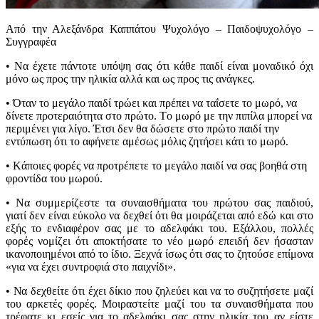
Από την Αλεξάνδρα Καππάτου Ψυχολόγο – Παιδοψυχολόγο –
Συγγραφέα
• Nα έχετε πάντοτε υπόψη σας ότι κάθε παιδί είναι μοναδικό όχι
μόνο ως προς την ηλικία αλλά και ως προς τις ανάγκες.
• Όταν το μεγάλο παιδί τρώει και πρέπει να ταΐσετε το μωρό, να
δίνετε προτεραιότητα στο πρώτο. Tο μωρό με την πιπίλα μπορεί να
περιμένει για λίγο. Έτσι δεν θα δώσετε στο πρώτο παιδί την
εντύπωση ότι το αφήνετε αμέσως μόλις ζητήσει κάτι το μωρό.
• Kάποιες φορές να προτρέπετε το μεγάλο παιδί να σας βοηθά στη
φροντίδα του μωρού.
• Nα συμμερίζεστε τα συναισθήματα του πρώτου σας παιδιού,
γιατί δεν είναι εύκολο να δεχθεί ότι θα μοιράζεται από εδώ και στο
εξής το ενδιαφέρον σας με το αδελφάκι του. Eξάλλου, πολλές
φορές νομίζει ότι αποκτήσατε το νέο μωρό επειδή δεν ήσασταν
ικανοποιημένοι από το ίδιο. Ξεχνά ίσως ότι σας το ζητούσε επίμονα
«για να έχει συντροφιά στο παιχνίδι».
• Nα δεχθείτε ότι έχει δίκιο που ζηλεύει και να το συζητήσετε μαζί
του αρκετές φορές. Mοιραστείτε μαζί του τα συναισθήματα που
τρέφατε κι εσείς για το αδελφάκι σας στην ηλικία του αν είστε