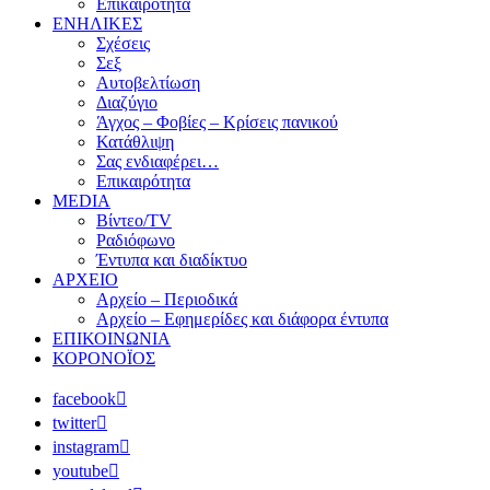
Επικαιρότητα
ΕΝΗΛΙΚΕΣ
Σχέσεις
Σεξ
Αυτοβελτίωση
Διαζύγιο
Άγχος – Φοβίες – Κρίσεις πανικού
Κατάθλιψη
Σας ενδιαφέρει…
Επικαιρότητα
MEDIA
Βίντεο/TV
Ραδιόφωνο
Έντυπα και διαδίκτυο
ΑΡΧΕΙΟ
Αρχείο – Περιοδικά
Αρχείο – Εφημερίδες και διάφορα έντυπα
ΕΠΙΚΟΙΝΩΝΙΑ
ΚΟΡΟΝΟΪΟΣ
facebook
twitter
instagram
youtube