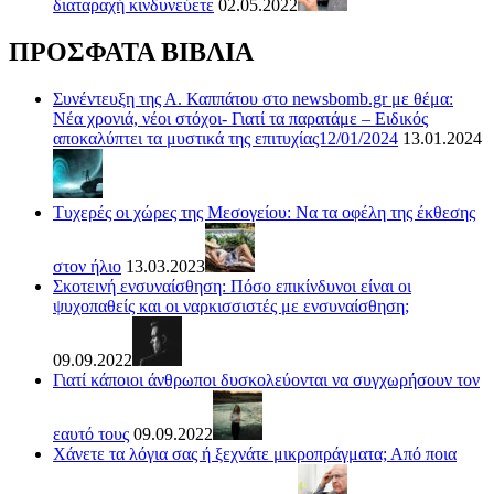
διαταραχή κινδυνεύετε
02.05.2022
ΠΡΟΣΦΑΤΑ ΒΙΒΛΙΑ
Συνέντευξη της Α. Καππάτου στο newsbomb.gr με θέμα:
Νέα χρονιά, νέοι στόχοι- Γιατί τα παρατάμε – Ειδικός
αποκαλύπτει τα μυστικά της επιτυχίας12/01/2024
13.01.2024
Τυχερές οι χώρες της Μεσογείου: Να τα οφέλη της έκθεσης
στον ήλιο
13.03.2023
Σκοτεινή ενσυναίσθηση: Πόσο επικίνδυνοι είναι οι
ψυχοπαθείς και οι ναρκισσιστές με ενσυναίσθηση;
09.09.2022
Γιατί κάποιοι άνθρωποι δυσκολεύονται να συγχωρήσουν τον
εαυτό τους
09.09.2022
Χάνετε τα λόγια σας ή ξεχνάτε μικροπράγματα; Από ποια