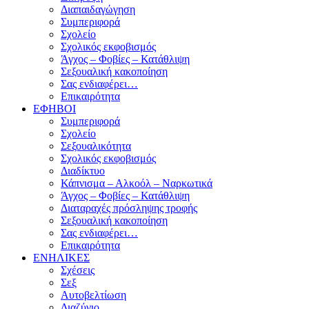
Διαπαιδαγώγηση
Συμπεριφορά
Σχολείο
Σχολικός εκφοβισμός
Άγχος – Φοβίες – Κατάθλιψη
Σεξουαλική κακοποίηση
Σας ενδιαφέρει…
Επικαιρότητα
ΕΦΗΒΟΙ
Συμπεριφορά
Σχολείο
Σεξουαλικότητα
Σχολικός εκφοβισμός
Διαδίκτυο
Κάπνισμα – Αλκοόλ – Ναρκωτικά
Άγχος – Φοβίες – Κατάθλιψη
Διαταραχές πρόσληψης τροφής
Σεξουαλική κακοποίηση
Σας ενδιαφέρει…
Επικαιρότητα
ΕΝΗΛΙΚΕΣ
Σχέσεις
Σεξ
Αυτοβελτίωση
Διαζύγιο