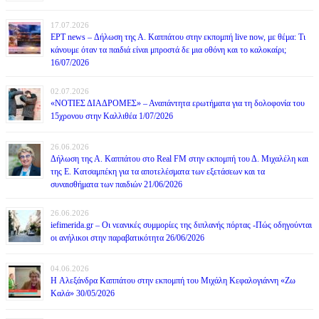
17.07.2026
ΕΡΤ news – Δήλωση της Α. Καππάτου στην εκπομπή live now, με θέμα: Τι
κάνουμε όταν τα παιδιά είναι μπροστά δε μια οθόνη και το καλοκαίρι;
16/07/2026
02.07.2026
«ΝΟΤΙΕΣ ΔΙΑΔΡΟΜΕΣ» – Αναπάντητα ερωτήματα για τη δολοφονία του
15χρονου στην Καλλιθέα 1/07/2026
26.06.2026
Δήλωση της Α. Καππάτου στο Real FM στην εκπομπή του Δ. Μιχαλέλη και
της Ε. Κατσαμπέκη για τα αποτελέσματα των εξετάσεων και τα
συναισθήματα των παιδιών 21/06/2026
26.06.2026
iefimerida.gr – Οι νεανικές συμμορίες της διπλανής πόρτας -Πώς οδηγούνται
οι ανήλικοι στην παραβατικότητα 26/06/2026
04.06.2026
H Αλεξάνδρα Καππάτου στην εκπομπή του Μιχάλη Κεφαλογιάννη «Ζω
Καλά» 30/05/2026