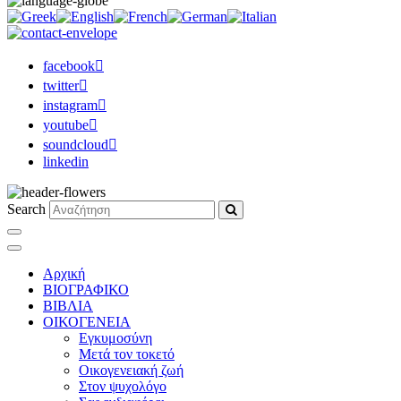
facebook
twitter
instagram
youtube
soundcloud
linkedin
Search
Αρχική
ΒΙΟΓΡΑΦΙΚΟ
ΒΙΒΛΙΑ
ΟΙΚΟΓΕΝΕΙΑ
Εγκυμοσύνη
Μετά τον τοκετό
Οικογενειακή ζωή
Στον ψυχολόγο