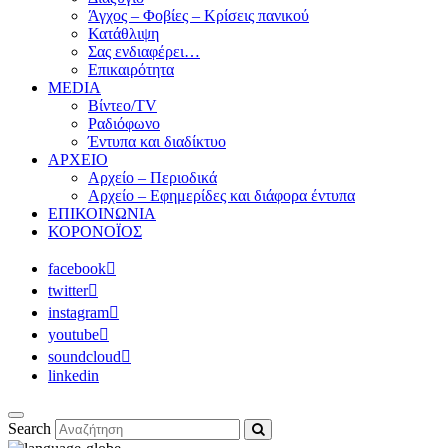
Άγχος – Φοβίες – Κρίσεις πανικού
Κατάθλιψη
Σας ενδιαφέρει…
Επικαιρότητα
MEDIA
Βίντεο/TV
Ραδιόφωνο
Έντυπα και διαδίκτυο
ΑΡΧΕΙΟ
Αρχείο – Περιοδικά
Αρχείο – Εφημερίδες και διάφορα έντυπα
ΕΠΙΚΟΙΝΩΝΙΑ
ΚΟΡΟΝΟΪΟΣ
facebook
twitter
instagram
youtube
soundcloud
linkedin
Search