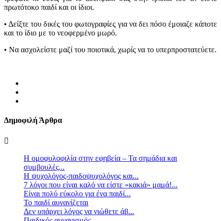
πρωτότοκο παιδί και οι ίδιοι.
• Δείξτε του δικές του φωτογραφίες για να δει πόσο έμοιαζε κάποτε
και το ίδιο με το νεοφερμένο μωρό.
• Nα ασχολείστε μαζί του ποιοτικά, χωρίς να το υπερπροστατεύετε.
Δημοφιλή Άρθρα
Η ομοφυλοφιλία στην εφηβεία – Τα σημάδια και
συμβουλές...
Η ψυχολόγος-παιδοψυχολόγος και...
7 λόγοι που είναι καλό να είστε «κακιά» μαμά!...
Είναι πολύ εύκολο για ένα παιδί...
Το παιδί αυνανίζεται
Δεν υπάρχει λόγος να νιώθετε άβ...
Παιδικός αυνανισμός.