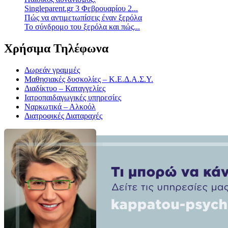
Singleparent.gr 3 Φεβρουαρίου 2...
Πώς να αντιμετωπίσεις έναν ξερόλα
Το σύνδρομο του ξερόλα και πώς...
Χρήσιμα Τηλέφωνα
Δωρεάν γραμμές
Μαθησιακές δυσκολίες – Κ.Ε.Δ.Α.Σ.Υ.
Διαδίκτυο – Καταγγελίες
Ιατροπαιδαγωγικές υπηρεσίες
Ναρκωτικά – Αλκοόλ
Διατροφικές Διαταραχές