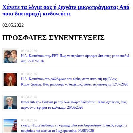
Χάνετε τα λόγια σας ή ξεχνάτε μικροπράγματα; Από
ποια διαταραχή κινδυνεύετε
02.05.2022
ΠΡΟΣΦΑΤΕΣ ΣΥΝΕΝΤΕΥΞΕΙΣ
05.08.2026
Η Α. Καππάτου στην ΕΡΤ. Πως να περάσετε όμορφες διακοπές με τα παιδιά
σας. 27/07/2026
05.08.2026
Η Α. Καππάτου στο ραδιόφωνο του alpha, στην εκπομπή της Βίκυς
Καρατζαφέρη. Πως μπορούμε να διαχειριζόμαστε τις αποτυχίες 12/07/2026
05.08.2026
Newshub.gr – Podcast με την Αλεξάνδρα Καππάτου: Τέλος σχολείου, πώς
περνούν οι έφηβοι το καλοκαίρι 26/06/2026
05.08.2026
skai.gr -Γιατί νιώθουμε τη «μελαγχολία του Αυγούστου»; Ειδικός εξηγεί τι
συμβαίνει και πώς να το διαχειριστούμε 04/08/2026