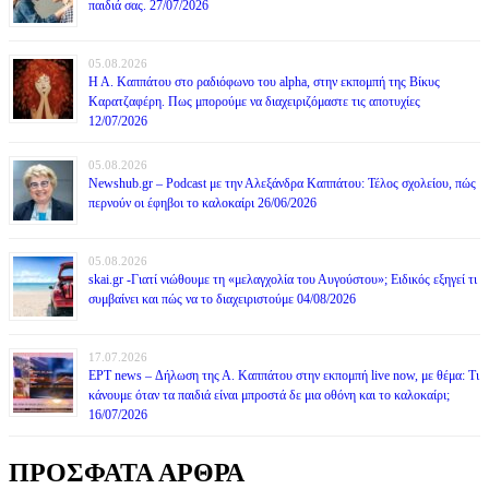
παιδιά σας. 27/07/2026
05.08.2026
Η Α. Καππάτου στο ραδιόφωνο του alpha, στην εκπομπή της Βίκυς
Καρατζαφέρη. Πως μπορούμε να διαχειριζόμαστε τις αποτυχίες
12/07/2026
05.08.2026
Newshub.gr – Podcast με την Αλεξάνδρα Καππάτου: Τέλος σχολείου, πώς
περνούν οι έφηβοι το καλοκαίρι 26/06/2026
05.08.2026
skai.gr -Γιατί νιώθουμε τη «μελαγχολία του Αυγούστου»; Ειδικός εξηγεί τι
συμβαίνει και πώς να το διαχειριστούμε 04/08/2026
17.07.2026
ΕΡΤ news – Δήλωση της Α. Καππάτου στην εκπομπή live now, με θέμα: Τι
κάνουμε όταν τα παιδιά είναι μπροστά δε μια οθόνη και το καλοκαίρι;
16/07/2026
ΠΡΟΣΦΑΤΑ ΑΡΘΡΑ