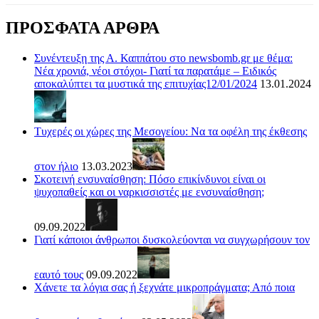
ΠΡΟΣΦΑΤΑ ΑΡΘΡΑ
Συνέντευξη της Α. Καππάτου στο newsbomb.gr με θέμα:
Νέα χρονιά, νέοι στόχοι- Γιατί τα παρατάμε – Ειδικός
αποκαλύπτει τα μυστικά της επιτυχίας12/01/2024
13.01.2024
Τυχερές οι χώρες της Μεσογείου: Να τα οφέλη της έκθεσης
στον ήλιο
13.03.2023
Σκοτεινή ενσυναίσθηση: Πόσο επικίνδυνοι είναι οι
ψυχοπαθείς και οι ναρκισσιστές με ενσυναίσθηση;
09.09.2022
Γιατί κάποιοι άνθρωποι δυσκολεύονται να συγχωρήσουν τον
εαυτό τους
09.09.2022
Χάνετε τα λόγια σας ή ξεχνάτε μικροπράγματα; Από ποια