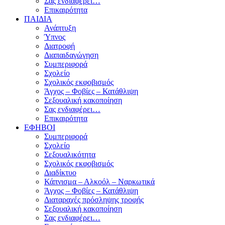
Σας ενδιαφέρει…
Επικαιρότητα
ΠΑΙΔΙΑ
Ανάπτυξη
Ύπνος
Διατροφή
Διαπαιδαγώγηση
Συμπεριφορά
Σχολείο
Σχολικός εκφοβισμός
Άγχος – Φοβίες – Κατάθλιψη
Σεξουαλική κακοποίηση
Σας ενδιαφέρει…
Επικαιρότητα
ΕΦΗΒΟΙ
Συμπεριφορά
Σχολείο
Σεξουαλικότητα
Σχολικός εκφοβισμός
Διαδίκτυο
Κάπνισμα – Αλκοόλ – Ναρκωτικά
Άγχος – Φοβίες – Κατάθλιψη
Διαταραχές πρόσληψης τροφής
Σεξουαλική κακοποίηση
Σας ενδιαφέρει…