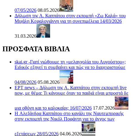
07/05/2026
08.05.2026
Δήλωση της Α. Καππάτου στην εκπομπή «Ζω Καλά» του
Μιχάλη Κεφαλογιάννη για τη συνεπιμέλεια 14/03/2026
31.03.2026
ΠΡΟΣΦΑΤΑ ΒΙΒΛΙΑ
skai.gr -Γιατί νιώθουμε τη «μελαγχολία του Αυγούστου»;
Ειδικός εξηγεί τι συμβαίνει και πώς να το διαχειριστούμε
04/08/2026
05.08.2026
ΕΡΤ news – Δήλωση της Α. Καππάτου στην εκπομπή live
now, με θέμα: Τι κάνουμε όταν τα παιδιά είναι μπροστά δε
μια οθόνη και το καλοκαίρι; 16/07/2026
17.07.2026
H Αλεξάνδρα Καππάτου στο κανάλι της Ναυτεμπορικής
στην εκπομπή της Νικόλ Ποφάντη για το άγχος των
εξετάσεων 28/05/2026
04.06.2026