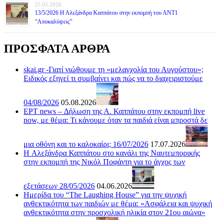
25.05.2026
13/5/2026 Η Αλεξάνδρα Καππάτου στην εκπομπή του ΑΝΤ1
“Αποκαλύψεις”
ΠΡΟΣΦΑΤΑ ΑΡΘΡΑ
skai.gr -Γιατί νιώθουμε τη «μελαγχολία του Αυγούστου»;
Ειδικός εξηγεί τι συμβαίνει και πώς να το διαχειριστούμε
04/08/2026
05.08.2026
ΕΡΤ news – Δήλωση της Α. Καππάτου στην εκπομπή live
now, με θέμα: Τι κάνουμε όταν τα παιδιά είναι μπροστά δε
μια οθόνη και το καλοκαίρι; 16/07/2026
17.07.2026
H Αλεξάνδρα Καππάτου στο κανάλι της Ναυτεμπορικής
στην εκπομπή της Νικόλ Ποφάντη για το άγχος των
εξετάσεων 28/05/2026
04.06.2026
Ημερίδα του “The Laughing House” για την ψυχική
ανθεκτικότητα των παιδιών με θέμα: «Ασφάλεια και ψυχική
ανθεκτικότητα στην προσχολική ηλικία στον 21ου αιώνα»