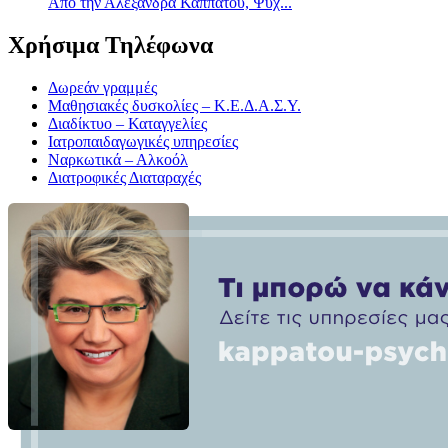
Από την Αλεξάνδρα Καππάτου, Ψυχ...
Χρήσιμα Τηλέφωνα
Δωρεάν γραμμές
Μαθησιακές δυσκολίες – Κ.Ε.Δ.Α.Σ.Υ.
Διαδίκτυο – Καταγγελίες
Ιατροπαιδαγωγικές υπηρεσίες
Ναρκωτικά – Αλκοόλ
Διατροφικές Διαταραχές