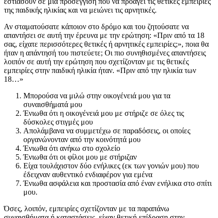
εστιάσουν σε μια προσέγγιση που να προάγει τις θετικές εμπειρίες
της παιδικής ηλικίας και να μειώνει τις αρνητικές.
Αν σταματούσατε κάποιον στο δρόμο και του ζητούσατε να
απαντήσει σε αυτή την έρευνα με την ερώτηση: «Πριν από τα 18
σας, είχατε περισσότερες θετικές ή αρνητικές εμπειρίες;», ποια θα
ήταν η απάντησή του πιστεύετε; Οι πιο συνηθισμένες απαντήσεις
λοιπόν σε αυτή την ερώτηση που σχετίζονταν με τις θετικές
εμπειρίες στην παιδική ηλικία ήταν. «Πριν από την ηλικία των
18…»
Μπορούσα να μιλώ στην οικογένειά μου για τα
συναισθήματά μου
Ένιωθα ότι η οικογένειά μου με στήριζε σε όλες τις
δύσκολες στιγμές μου
Απολάμβανα να συμμετέχω σε παραδόσεις, οι οποίες
οργανώνονταν από την κοινότητά μου
Ένιωθα ότι ανήκω στο σχολείο
Ένιωθα ότι οι φίλοι μου με στήριζαν
Είχα τουλάχιστον δύο ενήλικες (εκ των γονιών μου) που
έδειχναν αυθεντικό ενδιαφέρον για εμένα
Ένιωθα ασφάλεια και προστασία από έναν ενήλικα στο σπίτι
μου.
Όσες, λοιπόν, εμπειρίες σχετίζονταν με τα παραπάνω
συναισθήματα ή καταστάσεις, είχαν θετική επίδραση στην