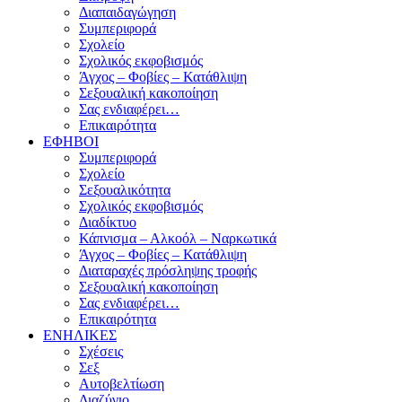
Διαπαιδαγώγηση
Συμπεριφορά
Σχολείο
Σχολικός εκφοβισμός
Άγχος – Φοβίες – Κατάθλιψη
Σεξουαλική κακοποίηση
Σας ενδιαφέρει…
Επικαιρότητα
ΕΦΗΒΟΙ
Συμπεριφορά
Σχολείο
Σεξουαλικότητα
Σχολικός εκφοβισμός
Διαδίκτυο
Κάπνισμα – Αλκοόλ – Ναρκωτικά
Άγχος – Φοβίες – Κατάθλιψη
Διαταραχές πρόσληψης τροφής
Σεξουαλική κακοποίηση
Σας ενδιαφέρει…
Επικαιρότητα
ΕΝΗΛΙΚΕΣ
Σχέσεις
Σεξ
Αυτοβελτίωση
Διαζύγιο