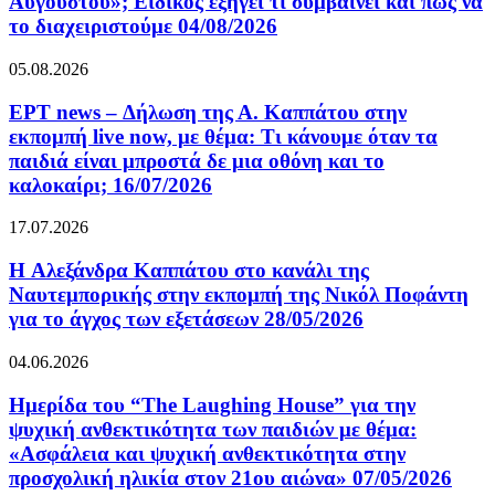
Αυγούστου»; Ειδικός εξηγεί τι συμβαίνει και πώς να
το διαχειριστούμε 04/08/2026
05.08.2026
ΕΡΤ news – Δήλωση της Α. Καππάτου στην
εκπομπή live now, με θέμα: Τι κάνουμε όταν τα
παιδιά είναι μπροστά δε μια οθόνη και το
καλοκαίρι; 16/07/2026
17.07.2026
H Αλεξάνδρα Καππάτου στο κανάλι της
Ναυτεμπορικής στην εκπομπή της Νικόλ Ποφάντη
για το άγχος των εξετάσεων 28/05/2026
04.06.2026
Ημερίδα του “The Laughing House” για την
ψυχική ανθεκτικότητα των παιδιών με θέμα:
«Ασφάλεια και ψυχική ανθεκτικότητα στην
προσχολική ηλικία στον 21ου αιώνα» 07/05/2026