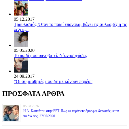
05.12.2017
Τραυλισμός: Όταν το παιδί επαναλαμβάνει τις συλλαβές ή τις
λέξεις...
05.05.2020
Το παιδί μου υπνοβατεί. Ν΄ανησυχήσω;
24.09.2017
“Οι συμμαθητές μου δε με κάνουν παρέα”
ΠΡΟΣΦΑΤΑ ΑΡΘΡΑ
05.08.2026
Η Α. Καππάτου στην ΕΡΤ. Πως να περάσετε όμορφες διακοπές με τα
παιδιά σας. 27/07/2026