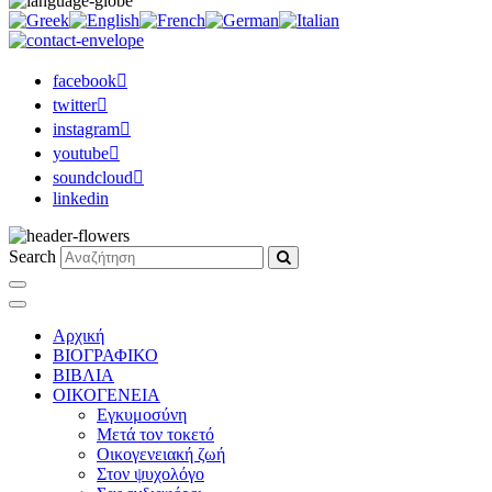
facebook
twitter
instagram
youtube
soundcloud
linkedin
Search
Αρχική
ΒΙΟΓΡΑΦΙΚΟ
ΒΙΒΛΙΑ
ΟΙΚΟΓΕΝΕΙΑ
Εγκυμοσύνη
Μετά τον τοκετό
Οικογενειακή ζωή
Στον ψυχολόγο