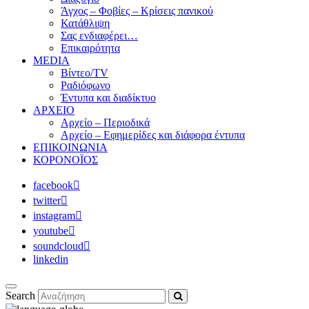
Άγχος – Φοβίες – Κρίσεις πανικού
Κατάθλιψη
Σας ενδιαφέρει…
Επικαιρότητα
MEDIA
Βίντεο/TV
Ραδιόφωνο
Έντυπα και διαδίκτυο
ΑΡΧΕΙΟ
Αρχείο – Περιοδικά
Αρχείο – Εφημερίδες και διάφορα έντυπα
ΕΠΙΚΟΙΝΩΝΙΑ
ΚΟΡΟΝΟΪΟΣ
facebook
twitter
instagram
youtube
soundcloud
linkedin
Search