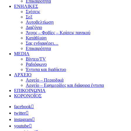
Επικαιρότητα
ΕΝΗΛΙΚΕΣ
Σχέσεις
Σεξ
Αυτοβελτίωση
Διαζύγιο
Άγχος – Φοβίες – Κρίσεις πανικού
Κατάθλιψη
Σας ενδιαφέρει…
Επικαιρότητα
MEDIA
Βίντεο/TV
Ραδιόφωνο
Έντυπα και διαδίκτυο
ΑΡΧΕΙΟ
Αρχείο – Περιοδικά
Αρχείο – Εφημερίδες και διάφορα έντυπα
ΕΠΙΚΟΙΝΩΝΙΑ
ΚΟΡΟΝΟΪΟΣ
facebook
twitter
instagram
youtube