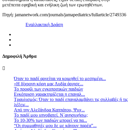
μετέπειτα εφηβική και ενήλικη ζωή των ερωτηθέντων.
Πηγή: jamanetwork.com/journals/jamapediatrics/fullarticle/2749336
Εναλλακτική Δράση
Δημοφιλή Άρθρα
Όταν το παιδί αρνείται να κοιμηθεί το μεσημέρι...
«Η δίχρονη κόρη μας Λυδία άρχισε...
Το προφίλ των εγκοπριτικών παιδιών
Eγκόπριση χαρακτηρίζεται η επαναλ...
Τραυλισμός: Όταν το παιδί επαναλαμβάνει τις συλλαβές ή τις
λέξεις...
Από την Αλεξάνδρα Καππάτου, Ψυχ...
Το παιδί μου υπνοβατεί. Ν΄ανησυχήσω;
Το 10-30% των παιδιών μπορεί να πα...
“Οι συμμαθητές μου δε με κάνουν παρέα”...