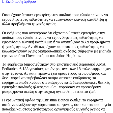
Εκτύπωση άρθρου
Όσοι έχουν θετικές εμπειρίες στην παιδική τους ηλικία τείνουν να
έχουν λιγότερες πιθανότητες να εμφανίσουν κλινική κατάθλιψη ή
άλλα προβλήματα ψυχικής υγείας.
Οι ενήλικες που αναφέρουν ότι είχαν πιο θετικές εμπειρίες στην
παιδική τους ηλικία τείνουν να έχουν λιγότερες πιθανότητες να
εμφανίσουν κλινική κατάθλιψη ή να αναπτύξουν άλλα προβλήματα
ψυχικής υγείας. Αντιθέτως, έχουν περισσότερες πιθανότητες να
καλλιεργήσουν υγιείς διαπροσωπικές σχέσεις, σύμφωνα με μια νέα
έρευνα από το Πανεπιστήμιο του Johns Hopkins.
Τα ευρήματα δημοσιεύτηκαν στο επιστημονικό περιοδικό AMA
Pediatrics. 6.188 γυναίκες και άντρες άνω των 18 ετών συμμετείχαν
στην έρευνα. Αν και η έρευνα έχει ορισμένους περιορισμούς και
δεν μπορεί να επιβεβαιώσει ακόμα αιτιακές επιδράσεις, τα
ευρήματα υποδεικνύουν ότι υπάρχουν επτά διαπροσωπικές θετικές
εμπειρίες παιδικής ηλικάς που θα μπορούσαν να προσφέρουν
μακροχρόνια οφέλη στην ψυχική υγεία στη μετέπειτα ζωή.
Η ερευνητική ομάδα της Christina Bethell ελπίζει τα ευρήματα
αυτά, να ανοίξουν την πόρτα τόσο σε γονείς, όσο και στα υπουργεία
παιδείας και στους αντίστοιχους οργανισμούς ψυχικής υγείας να