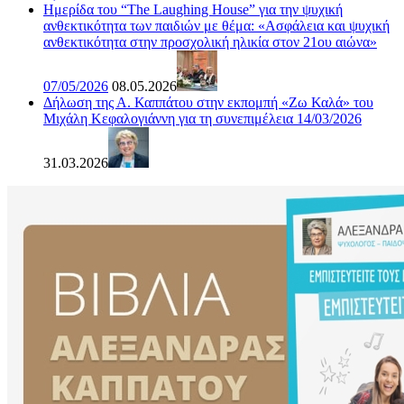
Ημερίδα του “The Laughing House” για την ψυχική
ανθεκτικότητα των παιδιών με θέμα: «Ασφάλεια και ψυχική
ανθεκτικότητα στην προσχολική ηλικία στον 21ου αιώνα»
07/05/2026
08.05.2026
Δήλωση της Α. Καππάτου στην εκπομπή «Ζω Καλά» του
Μιχάλη Κεφαλογιάννη για τη συνεπιμέλεια 14/03/2026
31.03.2026