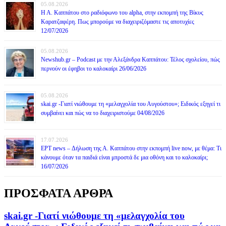
05.08.2026
Η Α. Καππάτου στο ραδιόφωνο του alpha, στην εκπομπή της Βίκυς
Καρατζαφέρη. Πως μπορούμε να διαχειριζόμαστε τις αποτυχίες
12/07/2026
05.08.2026
Newshub.gr – Podcast με την Αλεξάνδρα Καππάτου: Τέλος σχολείου, πώς
περνούν οι έφηβοι το καλοκαίρι 26/06/2026
05.08.2026
skai.gr -Γιατί νιώθουμε τη «μελαγχολία του Αυγούστου»; Ειδικός εξηγεί τι
συμβαίνει και πώς να το διαχειριστούμε 04/08/2026
17.07.2026
ΕΡΤ news – Δήλωση της Α. Καππάτου στην εκπομπή live now, με θέμα: Τι
κάνουμε όταν τα παιδιά είναι μπροστά δε μια οθόνη και το καλοκαίρι;
16/07/2026
ΠΡΟΣΦΑΤΑ ΑΡΘΡΑ
skai.gr -Γιατί νιώθουμε τη «μελαγχολία του