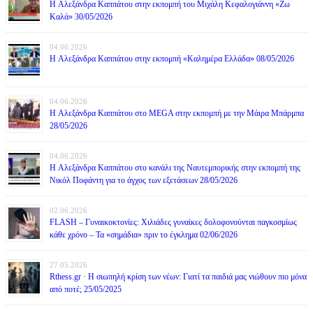
H Αλεξάνδρα Καππάτου στην εκπομπή του Μιχάλη Κεφαλογιάννη «Ζω
Καλά» 30/05/2026
04.06.2026
H Αλεξάνδρα Καππάτου στην εκπομπή «Καλημέρα Ελλάδα» 08/05/2026
04.06.2026
H Αλεξάνδρα Καππάτου στο MEGA στην εκπομπή με την Μάιρα Mπάρμπα
28/05/2026
04.06.2026
H Αλεξάνδρα Καππάτου στο κανάλι της Ναυτεμπορικής στην εκπομπή της
Νικόλ Ποφάντη για το άγχος των εξετάσεων 28/05/2026
02.06.2026
FLASH – Γυναικοκτονίες: Χιλιάδες γυναίκες δολοφονούνται παγκοσμίως
κάθε χρόνο – Τα «σημάδια» πριν το έγκλημα 02/06/2026
27.05.2026
Rthess.gr · Η σιωπηλή κρίση των νέων: Γιατί τα παιδιά μας νιώθουν πιο μόνα
από ποτέ; 25/05/2025