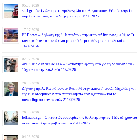
05.08.2026
skai.gr -Γιατί νιώθουμε τη «μελαγχολία του Αυγούστου»; Ειδικός εξηγεί τι
συμβαίνει και πώς να το διαχειριστούμε 04/08/2026
17.07.2026
ΕΡΤ news – Δήλωση της Α. Καππάτου στην εκπομπή live now, με θέμα: Τι
κάνουμε όταν τα παιδιά είναι μπροστά δε μια οθόνη και το καλοκαίρι;
16/07/2026
02.07.2026
«ΝΟΤΙΕΣ ΔΙΑΔΡΟΜΕΣ» – Αναπάντητα ερωτήματα για τη δολοφονία του
15χρονου στην Καλλιθέα 1/07/2026
26.06.2026
Δήλωση της Α. Καππάτου στο Real FM στην εκπομπή του Δ. Μιχαλέλη και
της Ε. Κατσαμπέκη για τα αποτελέσματα των εξετάσεων και τα
συναισθήματα των παιδιών 21/06/2026
26.06.2026
iefimerida.gr – Οι νεανικές συμμορίες της διπλανής πόρτας -Πώς οδηγούνται
οι ανήλικοι στην παραβατικότητα 26/06/2026
04.06.2026