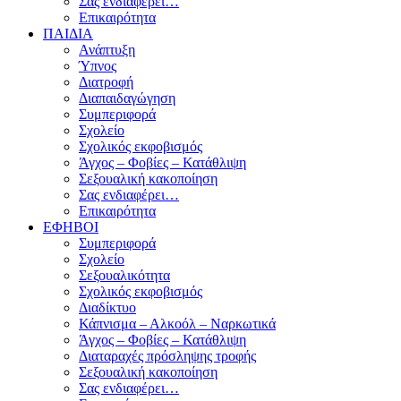
Σας ενδιαφέρει…
Επικαιρότητα
ΠΑΙΔΙΑ
Ανάπτυξη
Ύπνος
Διατροφή
Διαπαιδαγώγηση
Συμπεριφορά
Σχολείο
Σχολικός εκφοβισμός
Άγχος – Φοβίες – Κατάθλιψη
Σεξουαλική κακοποίηση
Σας ενδιαφέρει…
Επικαιρότητα
ΕΦΗΒΟΙ
Συμπεριφορά
Σχολείο
Σεξουαλικότητα
Σχολικός εκφοβισμός
Διαδίκτυο
Κάπνισμα – Αλκοόλ – Ναρκωτικά
Άγχος – Φοβίες – Κατάθλιψη
Διαταραχές πρόσληψης τροφής
Σεξουαλική κακοποίηση
Σας ενδιαφέρει…