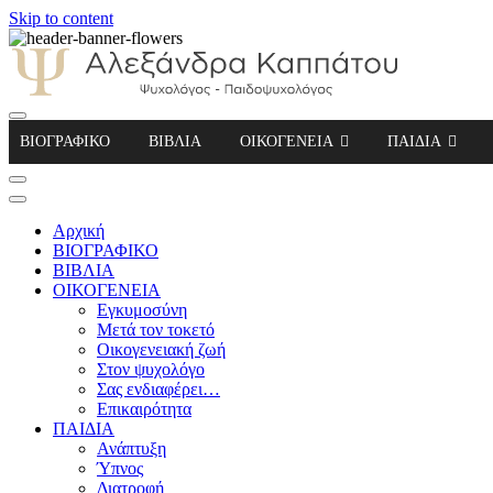
Skip to content
Αλεξάνδρα Καππάτου Ψυχολόγος – Παιδοψ
ΒΙΟΓΡΑΦΙΚΟ
ΒΙΒΛΙΑ
ΟΙΚΟΓΕΝΕΙΑ
ΠΑΙΔΙΑ
Αρχική
ΒΙΟΓΡΑΦΙΚΟ
ΒΙΒΛΙΑ
ΟΙΚΟΓΕΝΕΙΑ
Εγκυμοσύνη
Μετά τον τοκετό
Οικογενειακή ζωή
Στον ψυχολόγο
Σας ενδιαφέρει…
Επικαιρότητα
ΠΑΙΔΙΑ
Ανάπτυξη
Ύπνος
Διατροφή