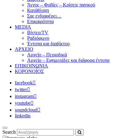
Άγχος – Φοβίες – Κρίσεις πανικού
Κατάθλιψη
Σας ενδιαφέρει…
Επικαιρότητα
MEDIA
Βίντεο/TV
Ραδιόφωνο
Έντυπα και διαδίκτυο
ΑΡΧΕΙΟ
Αρχείο – Περιοδικά
Αρχείο – Εφημερίδες και διάφορα έντυπα
ΕΠΙΚΟΙΝΩΝΙΑ
ΚΟΡΟΝΟΪΟΣ
facebook
twitter
instagram
youtube
soundcloud
linkedin
Search