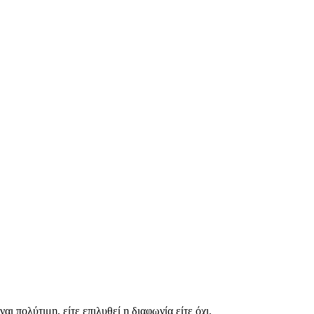
αι πολύτιμη, είτε επιλυθεί η διαφωνία είτε όχι.