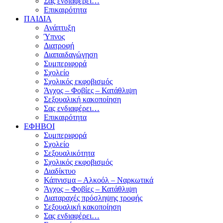
Σας ενδιαφέρει…
Επικαιρότητα
ΠΑΙΔΙΑ
Ανάπτυξη
Ύπνος
Διατροφή
Διαπαιδαγώγηση
Συμπεριφορά
Σχολείο
Σχολικός εκφοβισμός
Άγχος – Φοβίες – Κατάθλιψη
Σεξουαλική κακοποίηση
Σας ενδιαφέρει…
Επικαιρότητα
ΕΦΗΒΟΙ
Συμπεριφορά
Σχολείο
Σεξουαλικότητα
Σχολικός εκφοβισμός
Διαδίκτυο
Κάπνισμα – Αλκοόλ – Ναρκωτικά
Άγχος – Φοβίες – Κατάθλιψη
Διαταραχές πρόσληψης τροφής
Σεξουαλική κακοποίηση
Σας ενδιαφέρει…