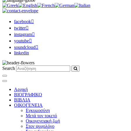
facebook
twitter
instagram
youtube
soundcloud
linkedin
Search
Αρχική
ΒΙΟΓΡΑΦΙΚΟ
ΒΙΒΛΙΑ
ΟΙΚΟΓΕΝΕΙΑ
Εγκυμοσύνη
Μετά τον τοκετό
Οικογενειακή ζωή
Στον ψυχολόγο