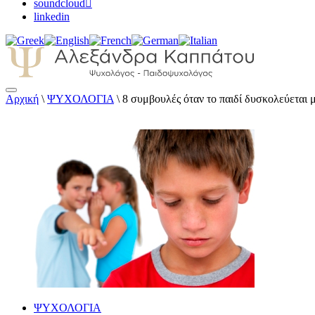
soundcloud
linkedin
Αρχική
\
ΨΥΧΟΛΟΓΙΑ
\
8 συμβουλές όταν το παιδί δυσκολεύεται μ
Αλεξάνδρα Καππάτου Ψυχολόγος – Παιδοψ
ΨΥΧΟΛΟΓΙΑ