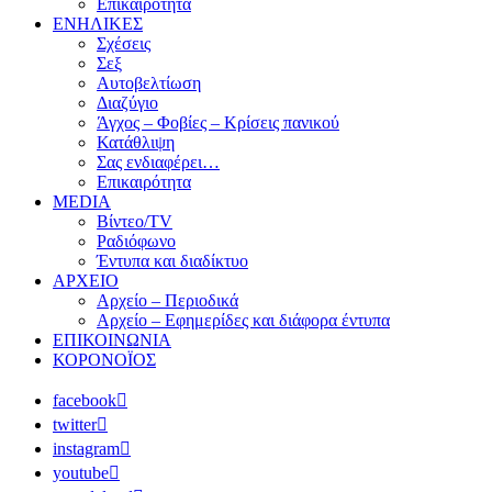
Επικαιρότητα
ΕΝΗΛΙΚΕΣ
Σχέσεις
Σεξ
Αυτοβελτίωση
Διαζύγιο
Άγχος – Φοβίες – Κρίσεις πανικού
Κατάθλιψη
Σας ενδιαφέρει…
Επικαιρότητα
MEDIA
Βίντεο/TV
Ραδιόφωνο
Έντυπα και διαδίκτυο
ΑΡΧΕΙΟ
Αρχείο – Περιοδικά
Αρχείο – Εφημερίδες και διάφορα έντυπα
ΕΠΙΚΟΙΝΩΝΙΑ
ΚΟΡΟΝΟΪΟΣ
facebook
twitter
instagram
youtube