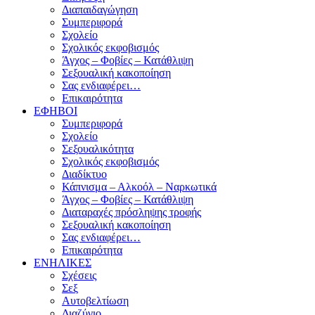
Διαπαιδαγώγηση
Συμπεριφορά
Σχολείο
Σχολικός εκφοβισμός
Άγχος – Φοβίες – Κατάθλιψη
Σεξουαλική κακοποίηση
Σας ενδιαφέρει…
Επικαιρότητα
ΕΦΗΒΟΙ
Συμπεριφορά
Σχολείο
Σεξουαλικότητα
Σχολικός εκφοβισμός
Διαδίκτυο
Κάπνισμα – Αλκοόλ – Ναρκωτικά
Άγχος – Φοβίες – Κατάθλιψη
Διαταραχές πρόσληψης τροφής
Σεξουαλική κακοποίηση
Σας ενδιαφέρει…
Επικαιρότητα
ΕΝΗΛΙΚΕΣ
Σχέσεις
Σεξ
Αυτοβελτίωση
Διαζύγιο