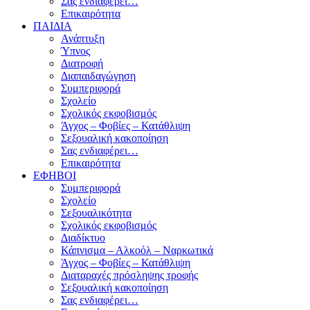
Σας ενδιαφέρει…
Επικαιρότητα
ΠΑΙΔΙΑ
Ανάπτυξη
Ύπνος
Διατροφή
Διαπαιδαγώγηση
Συμπεριφορά
Σχολείο
Σχολικός εκφοβισμός
Άγχος – Φοβίες – Κατάθλιψη
Σεξουαλική κακοποίηση
Σας ενδιαφέρει…
Επικαιρότητα
ΕΦΗΒΟΙ
Συμπεριφορά
Σχολείο
Σεξουαλικότητα
Σχολικός εκφοβισμός
Διαδίκτυο
Κάπνισμα – Αλκοόλ – Ναρκωτικά
Άγχος – Φοβίες – Κατάθλιψη
Διαταραχές πρόσληψης τροφής
Σεξουαλική κακοποίηση
Σας ενδιαφέρει…