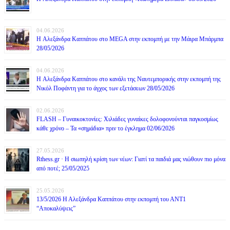
04.06.2026
H Αλεξάνδρα Καππάτου στο MEGA στην εκπομπή με την Μάιρα Mπάρμπα
28/05/2026
04.06.2026
H Αλεξάνδρα Καππάτου στο κανάλι της Ναυτεμπορικής στην εκπομπή της
Νικόλ Ποφάντη για το άγχος των εξετάσεων 28/05/2026
02.06.2026
FLASH – Γυναικοκτονίες: Χιλιάδες γυναίκες δολοφονούνται παγκοσμίως
κάθε χρόνο – Τα «σημάδια» πριν το έγκλημα 02/06/2026
27.05.2026
Rthess.gr · Η σιωπηλή κρίση των νέων: Γιατί τα παιδιά μας νιώθουν πιο μόνα
από ποτέ; 25/05/2025
25.05.2026
13/5/2026 Η Αλεξάνδρα Καππάτου στην εκπομπή του ΑΝΤ1
“Αποκαλύψεις”