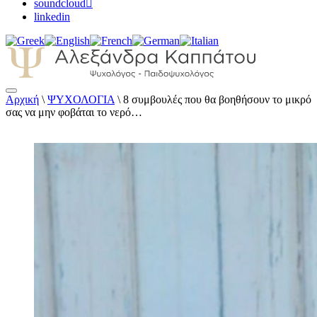
soundcloud
linkedin
Αρχική
\
ΨΥΧΟΛΟΓΙΑ
\
8 συμβουλές που θα βοηθήσουν το μικρό
Αλεξάνδρα Καππάτου Ψυχολόγος –
σας να μην φοβάται το νερό…
Παιδοψυχολόγος