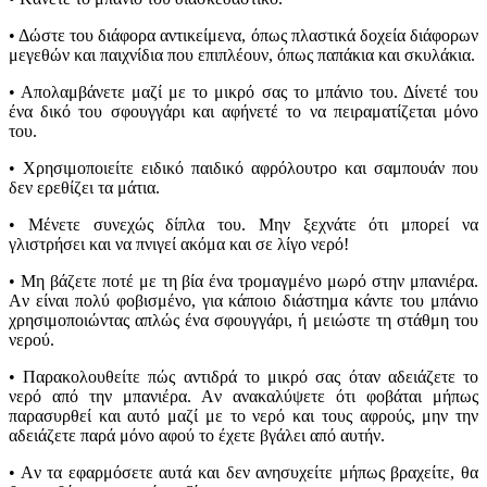
• Δώστε του διάφορα αντικείμενα, όπως πλαστικά δοχεία διάφορων
μεγεθών και παιχνίδια που επιπλέουν, όπως παπάκια και σκυλάκια.
• Aπολαμβάνετε μαζί με το μικρό σας το μπάνιο του. Δίνετέ του
ένα δικό του σφουγγάρι και αφήνετέ το να πειραματίζεται μόνο
του.
• Xρησιμοποιείτε ειδικό παιδικό αφρόλουτρο και σαμπουάν που
δεν ερεθίζει τα μάτια.
• Μένετε συνεχώς δίπλα του. Μην ξεχνάτε ότι μπορεί να
γλιστρήσει και να πνιγεί ακόμα και σε λίγο νερό!
• Mη βάζετε ποτέ με τη βία ένα τρομαγμένο μωρό στην μπανιέρα.
Aν είναι πολύ φοβισμένο, για κάποιο διάστημα κάντε του μπάνιο
χρησιμοποιώντας απλώς ένα σφουγγάρι, ή μειώστε τη στάθμη του
νερού.
• Παρακολουθείτε πώς αντιδρά το μικρό σας όταν αδειάζετε το
νερό από την μπανιέρα. Aν ανακαλύψετε ότι φοβάται μήπως
παρασυρθεί και αυτό μαζί με το νερό και τους αφρούς, μην την
αδειάζετε παρά μόνο αφού το έχετε βγάλει από αυτήν.
• Aν τα εφαρμόσετε αυτά και δεν ανησυχείτε μήπως βραχείτε, θα