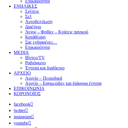
Επικαιρότητα
ΕΝΗΛΙΚΕΣ
Σχέσεις
Σεξ
Αυτοβελτίωση
Διαζύγιο
Άγχος – Φοβίες – Κρίσεις πανικού
Κατάθλιψη
Σας ενδιαφέρει…
Επικαιρότητα
MEDIA
Βίντεο/TV
Ραδιόφωνο
Έντυπα και διαδίκτυο
ΑΡΧΕΙΟ
Αρχείο – Περιοδικά
Αρχείο – Εφημερίδες και διάφορα έντυπα
ΕΠΙΚΟΙΝΩΝΙΑ
ΚΟΡΟΝΟΪΟΣ
facebook
twitter
instagram
youtube