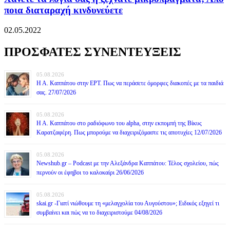
ποια διαταραχή κινδυνεύετε
02.05.2022
ΠΡΟΣΦΑΤΕΣ ΣΥΝΕΝΤΕΥΞΕΙΣ
05.08.2026
Η Α. Καππάτου στην ΕΡΤ. Πως να περάσετε όμορφες διακοπές με τα παιδιά
σας. 27/07/2026
05.08.2026
Η Α. Καππάτου στο ραδιόφωνο του alpha, στην εκπομπή της Βίκυς
Καρατζαφέρη. Πως μπορούμε να διαχειριζόμαστε τις αποτυχίες 12/07/2026
05.08.2026
Newshub.gr – Podcast με την Αλεξάνδρα Καππάτου: Τέλος σχολείου, πώς
περνούν οι έφηβοι το καλοκαίρι 26/06/2026
05.08.2026
skai.gr -Γιατί νιώθουμε τη «μελαγχολία του Αυγούστου»; Ειδικός εξηγεί τι
συμβαίνει και πώς να το διαχειριστούμε 04/08/2026