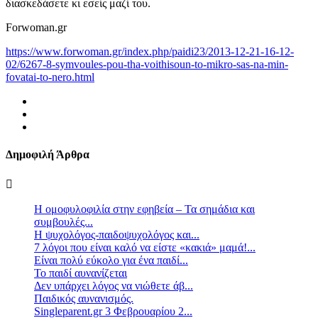
διασκεδάσετε κι εσείς μαζί του.
Forwoman.gr
https://www.forwoman.gr/index.php/paidi23/2013-12-21-16-12-
02/6267-8-symvoules-pou-tha-voithisoun-to-mikro-sas-na-min-
fovatai-to-nero.html
Δημοφιλή Άρθρα
Η ομοφυλοφιλία στην εφηβεία – Τα σημάδια και
συμβουλές...
Η ψυχολόγος-παιδοψυχολόγος και...
7 λόγοι που είναι καλό να είστε «κακιά» μαμά!...
Είναι πολύ εύκολο για ένα παιδί...
Το παιδί αυνανίζεται
Δεν υπάρχει λόγος να νιώθετε άβ...
Παιδικός αυνανισμός.
Singleparent.gr 3 Φεβρουαρίου 2...