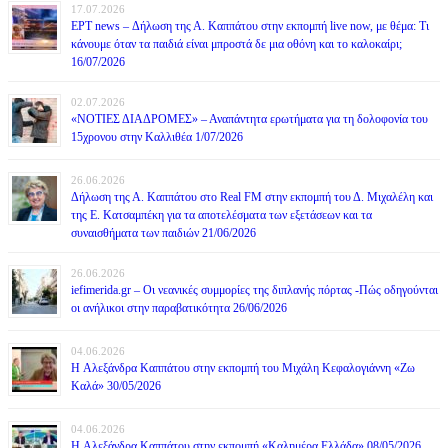
17.07.2026
ΕΡΤ news – Δήλωση της Α. Καππάτου στην εκπομπή live now, με θέμα: Τι
κάνουμε όταν τα παιδιά είναι μπροστά δε μια οθόνη και το καλοκαίρι;
16/07/2026
02.07.2026
«ΝΟΤΙΕΣ ΔΙΑΔΡΟΜΕΣ» – Αναπάντητα ερωτήματα για τη δολοφονία του
15χρονου στην Καλλιθέα 1/07/2026
26.06.2026
Δήλωση της Α. Καππάτου στο Real FM στην εκπομπή του Δ. Μιχαλέλη και
της Ε. Κατσαμπέκη για τα αποτελέσματα των εξετάσεων και τα
συναισθήματα των παιδιών 21/06/2026
26.06.2026
iefimerida.gr – Οι νεανικές συμμορίες της διπλανής πόρτας -Πώς οδηγούνται
οι ανήλικοι στην παραβατικότητα 26/06/2026
04.06.2026
H Αλεξάνδρα Καππάτου στην εκπομπή του Μιχάλη Κεφαλογιάννη «Ζω
Καλά» 30/05/2026
04.06.2026
H Αλεξάνδρα Καππάτου στην εκπομπή «Καλημέρα Ελλάδα» 08/05/2026