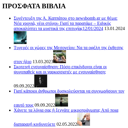
ΠΡΟΣΦΑΤΑ ΒΙΒΛΙΑ
Συνέντευξη της Α. Καππάτου στο newsbomb.gr με θέμα:
Νέα χρονιά, νέοι στόχοι- Γιατί τα παρατάμε – Ειδικός
αποκαλύπτει τα μυστικά της επιτυχίας12/01/2024
13.01.2024
Τυχερές οι χώρες της Μεσογείου: Να τα οφέλη της έκθεσης
στον ήλιο
13.03.2023
Σκοτεινή ενσυναίσθηση: Πόσο επικίνδυνοι είναι οι
ψυχοπαθείς και οι ναρκισσιστές με ενσυναίσθηση;
09.09.2022
Γιατί κάποιοι άνθρωποι δυσκολεύονται να συγχωρήσουν τον
εαυτό τους
09.09.2022
Χάνετε τα λόγια σας ή ξεχνάτε μικροπράγματα; Από ποια
διαταραχή κινδυνεύετε
02.05.2022