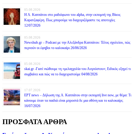
05.08.2026
Η Α. Καππάτου στο ραδιόφωνο του alpha, στην εκπομπή της Βίκυς
Καρατζαφέρη. Πως μπορούμε να διαχειριζόμαστε τις αποτυχίες
12/07/2026
05.08.2026
Newshub.gr – Podcast με την Αλεξάνδρα Καππάτου: Τέλος σχολείου, πώς
περνούν οι έφηβοι το καλοκαίρι 26/06/2026
05.08.2026
skai.gr -Γιατί νιώθουμε τη «μελαγχολία του Αυγούστου»; Ειδικός εξηγεί τι
συμβαίνει και πώς να το διαχειριστούμε 04/08/2026
17.07.2026
ΕΡΤ news – Δήλωση της Α. Καππάτου στην εκπομπή live now, με θέμα: Τι
κάνουμε όταν τα παιδιά είναι μπροστά δε μια οθόνη και το καλοκαίρι;
16/07/2026
ΠΡΟΣΦΑΤΑ ΑΡΘΡΑ