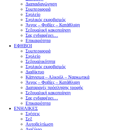
Διαπαιδαγώγηση
Συμπεριφορά
Σχολείο
Σχολικός εκφοβισμός
Άγχος – Φοβίες – Κατάθλιψη
Σεξουαλική κακοποίηση
Σας ενδιαφέρει…
Επικαιρότητα
ΕΦΗΒΟΙ
Συμπεριφορά
Σχολείο
Σεξουαλικότητα
Σχολικός εκφοβισμός
Διαδίκτυο
Κάπνισμα – Αλκοόλ – Ναρκωτικά
Άγχος – Φοβίες – Κατάθλιψη
Διαταραχές πρόσληψης τροφής
Σεξουαλική κακοποίηση
Σας ενδιαφέρει…
Επικαιρότητα
ΕΝΗΛΙΚΕΣ
Σχέσεις
Σεξ
Αυτοβελτίωση
Διαζύγιο