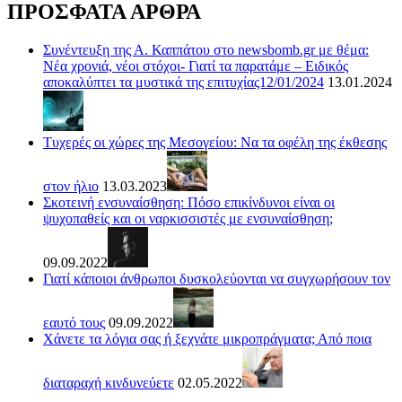
ΠΡΟΣΦΑΤΑ ΑΡΘΡΑ
Συνέντευξη της Α. Καππάτου στο newsbomb.gr με θέμα:
Νέα χρονιά, νέοι στόχοι- Γιατί τα παρατάμε – Ειδικός
αποκαλύπτει τα μυστικά της επιτυχίας12/01/2024
13.01.2024
Τυχερές οι χώρες της Μεσογείου: Να τα οφέλη της έκθεσης
στον ήλιο
13.03.2023
Σκοτεινή ενσυναίσθηση: Πόσο επικίνδυνοι είναι οι
ψυχοπαθείς και οι ναρκισσιστές με ενσυναίσθηση;
09.09.2022
Γιατί κάποιοι άνθρωποι δυσκολεύονται να συγχωρήσουν τον
εαυτό τους
09.09.2022
Χάνετε τα λόγια σας ή ξεχνάτε μικροπράγματα; Από ποια
διαταραχή κινδυνεύετε
02.05.2022