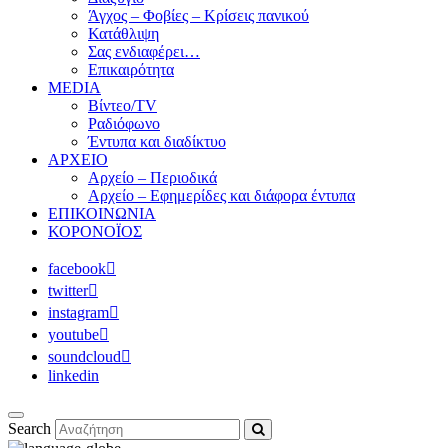
Άγχος – Φοβίες – Κρίσεις πανικού
Κατάθλιψη
Σας ενδιαφέρει…
Επικαιρότητα
MEDIA
Βίντεο/TV
Ραδιόφωνο
Έντυπα και διαδίκτυο
ΑΡΧΕΙΟ
Αρχείο – Περιοδικά
Αρχείο – Εφημερίδες και διάφορα έντυπα
ΕΠΙΚΟΙΝΩΝΙΑ
ΚΟΡΟΝΟΪΟΣ
facebook
twitter
instagram
youtube
soundcloud
linkedin
Search