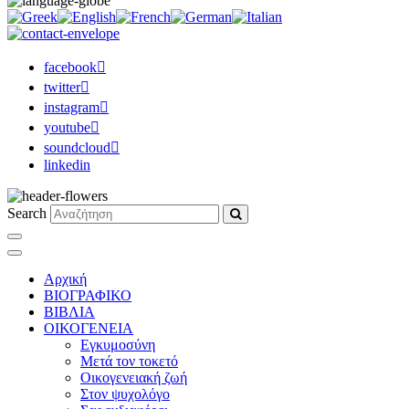
facebook
twitter
instagram
youtube
soundcloud
linkedin
Search
Αρχική
ΒΙΟΓΡΑΦΙΚΟ
ΒΙΒΛΙΑ
ΟΙΚΟΓΕΝΕΙΑ
Εγκυμοσύνη
Μετά τον τοκετό
Οικογενειακή ζωή
Στον ψυχολόγο