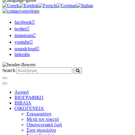
facebook
twitter
instagram
youtube
soundcloud
linkedin
Search
Αρχική
ΒΙΟΓΡΑΦΙΚΟ
ΒΙΒΛΙΑ
ΟΙΚΟΓΕΝΕΙΑ
Εγκυμοσύνη
Μετά τον τοκετό
Οικογενειακή ζωή
Στον ψυχολόγο