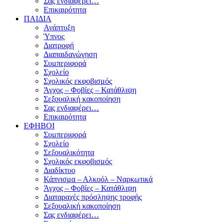
Σας ενδιαφέρει…
Επικαιρότητα
ΠΑΙΔΙΑ
Ανάπτυξη
Ύπνος
Διατροφή
Διαπαιδαγώγηση
Συμπεριφορά
Σχολείο
Σχολικός εκφοβισμός
Άγχος – Φοβίες – Κατάθλιψη
Σεξουαλική κακοποίηση
Σας ενδιαφέρει…
Επικαιρότητα
ΕΦΗΒΟΙ
Συμπεριφορά
Σχολείο
Σεξουαλικότητα
Σχολικός εκφοβισμός
Διαδίκτυο
Κάπνισμα – Αλκοόλ – Ναρκωτικά
Άγχος – Φοβίες – Κατάθλιψη
Διαταραχές πρόσληψης τροφής
Σεξουαλική κακοποίηση
Σας ενδιαφέρει…