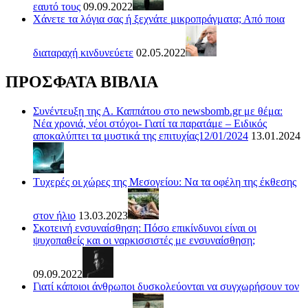
εαυτό τους
09.09.2022
Χάνετε τα λόγια σας ή ξεχνάτε μικροπράγματα; Από ποια
διαταραχή κινδυνεύετε
02.05.2022
ΠΡΟΣΦΑΤΑ ΒΙΒΛΙΑ
Συνέντευξη της Α. Καππάτου στο newsbomb.gr με θέμα:
Νέα χρονιά, νέοι στόχοι- Γιατί τα παρατάμε – Ειδικός
αποκαλύπτει τα μυστικά της επιτυχίας12/01/2024
13.01.2024
Τυχερές οι χώρες της Μεσογείου: Να τα οφέλη της έκθεσης
στον ήλιο
13.03.2023
Σκοτεινή ενσυναίσθηση: Πόσο επικίνδυνοι είναι οι
ψυχοπαθείς και οι ναρκισσιστές με ενσυναίσθηση;
09.09.2022
Γιατί κάποιοι άνθρωποι δυσκολεύονται να συγχωρήσουν τον