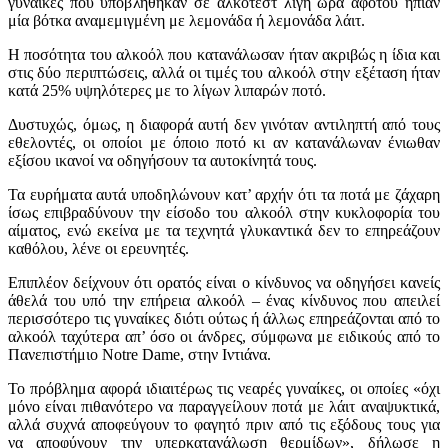
γυναίκες που υποβλήθηκαν σε αλκοτέστ λίγη ώρα αφότου ήπιαν
μία βότκα αναμεμιγμένη με λεμονάδα ή λεμονάδα λάιτ.
Η ποσότητα του αλκοόλ που κατανάλωσαν ήταν ακριβώς η ίδια και
στις δύο περιπτώσεις, αλλά οι τιμές του αλκοόλ στην εξέταση ήταν
κατά 25% υψηλότερες με το λίγων λιπαρών ποτό.
Δυστυχώς, όμως, η διαφορά αυτή δεν γινόταν αντιληπτή από τους
εθελοντές, οι οποίοι με όποιο ποτό κι αν κατανάλωναν ένιωθαν
εξίσου ικανοί να οδηγήσουν τα αυτοκίνητά τους.
Τα ευρήματα αυτά υποδηλώνουν κατ’ αρχήν ότι τα ποτά με ζάχαρη
ίσως επιβραδύνουν την είσοδο του αλκοόλ στην κυκλοφορία του
αίματος, ενώ εκείνα με τα τεχνητά γλυκαντικά δεν το επηρεάζουν
καθόλου, λένε οι ερευνητές.
Επιπλέον δείχνουν ότι ορατός είναι ο κίνδυνος να οδηγήσει κανείς
άθελά του υπό την επήρεια αλκοόλ – ένας κίνδυνος που απειλεί
περισσότερο τις γυναίκες διότι ούτως ή άλλως επηρεάζονται από το
αλκοόλ ταχύτερα απ’ όσο οι άνδρες, σύμφωνα με ειδικούς από το
Πανεπιστήμιο Notre Dame, στην Ιντιάνα.
Το πρόβλημα αφορά ιδιαιτέρως τις νεαρές γυναίκες, οι οποίες «όχι
μόνο είναι πιθανότερο να παραγγείλουν ποτά με λάιτ αναψυκτικά,
αλλά συχνά αποφεύγουν το φαγητό πριν από τις εξόδους τους για
να αποφύγουν την υπερκατανάλωση θερμίδων», δήλωσε η