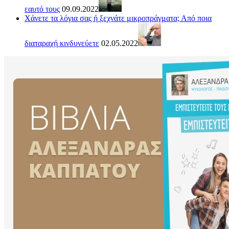
εαυτό τους
09.09.2022
Χάνετε τα λόγια σας ή ξεχνάτε μικροπράγματα; Από ποια
διαταραχή κινδυνεύετε
02.05.2022