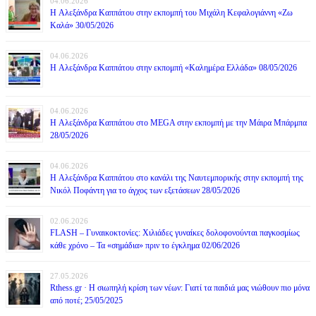
04.06.2026
H Αλεξάνδρα Καππάτου στην εκπομπή του Μιχάλη Κεφαλογιάννη «Ζω
Καλά» 30/05/2026
04.06.2026
H Αλεξάνδρα Καππάτου στην εκπομπή «Καλημέρα Ελλάδα» 08/05/2026
04.06.2026
H Αλεξάνδρα Καππάτου στο MEGA στην εκπομπή με την Μάιρα Mπάρμπα
28/05/2026
04.06.2026
H Αλεξάνδρα Καππάτου στο κανάλι της Ναυτεμπορικής στην εκπομπή της
Νικόλ Ποφάντη για το άγχος των εξετάσεων 28/05/2026
02.06.2026
FLASH – Γυναικοκτονίες: Χιλιάδες γυναίκες δολοφονούνται παγκοσμίως
κάθε χρόνο – Τα «σημάδια» πριν το έγκλημα 02/06/2026
27.05.2026
Rthess.gr · Η σιωπηλή κρίση των νέων: Γιατί τα παιδιά μας νιώθουν πιο μόνα
από ποτέ; 25/05/2025