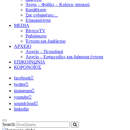
Άγχος – Φοβίες – Κρίσεις πανικού
Κατάθλιψη
Σας ενδιαφέρει…
Επικαιρότητα
MEDIA
Βίντεο/TV
Ραδιόφωνο
Έντυπα και διαδίκτυο
ΑΡΧΕΙΟ
Αρχείο – Περιοδικά
Αρχείο – Εφημερίδες και διάφορα έντυπα
ΕΠΙΚΟΙΝΩΝΙΑ
ΚΟΡΟΝΟΪΟΣ
facebook
twitter
instagram
youtube
soundcloud
linkedin
Search