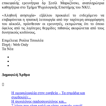
επικεφαλής ερευνήτρια δρ Σεσίλ Μαρκζίνσκι, αναπληρώτρια
καθηγήτρια στο Τμήμα Ψυχολογικής Επιστήμης του NKU.
«Αληθινή ανησυχία» εξάλλου προκαλεί το ενδεχόμενο να
επιβαρύνεται η ηπατική λειτουργία από την ταχύτερη απορρόφηση
του αλκοόλ, πρόσθεσαν οι ερευνητές, εκτιμώντας ότι το όποιο
όφελος από τις λιγότερες θερμίδες πιθανώς ακυρώνεται από τους
δυνητικούς κινδύνους.
Επιμέλεια: Ρούλα Τσουλέα
Πηγή : Web Only
Τα Νέα
Δημοφιλή Άρθρα
Η ομοφυλοφιλία στην εφηβεία – Τα σημάδια και
συμβουλές...
Η ψυχολόγος-παιδοψυχολόγος και...
7 λόγοι που είναι καλό να είστε «κακιά» μαμά!...