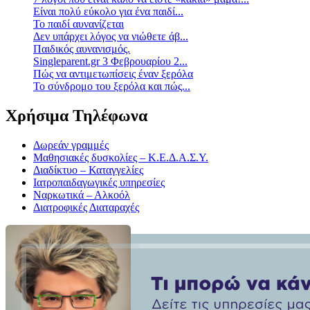
Είναι πολύ εύκολο για ένα παιδί...
Το παιδί αυνανίζεται
Δεν υπάρχει λόγος να νιώθετε άβ...
Παιδικός αυνανισμός.
Singleparent.gr 3 Φεβρουαρίου 2...
Πώς να αντιμετωπίσεις έναν ξερόλα
Το σύνδρομο του ξερόλα και πώς...
Χρήσιμα Τηλέφωνα
Δωρεάν γραμμές
Μαθησιακές δυσκολίες – Κ.Ε.Δ.Α.Σ.Υ.
Διαδίκτυο – Καταγγελίες
Ιατροπαιδαγωγικές υπηρεσίες
Ναρκωτικά – Αλκοόλ
Διατροφικές Διαταραχές