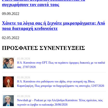
συγχωρήσουν τον εαυτό τους
09.09.2022
Χάνετε τα λόγια σας ή ξεχνάτε μικροπράγματα; Από
ποια διαταραχή κινδυνεύετε
02.05.2022
ΠΡΟΣΦΑΤΕΣ ΣΥΝΕΝΤΕΥΞΕΙΣ
05.08.2026
Η Α. Καππάτου στην ΕΡΤ. Πως να περάσετε όμορφες διακοπές με τα παιδιά
σας. 27/07/2026
05.08.2026
Η Α. Καππάτου στο ραδιόφωνο του alpha, στην εκπομπή της Βίκυς
Καρατζαφέρη. Πως μπορούμε να διαχειριζόμαστε τις αποτυχίες 12/07/2026
05.08.2026
Newshub.gr – Podcast με την Αλεξάνδρα Καππάτου: Τέλος σχολείου, πώς
περνούν οι έφηβοι το καλοκαίρι 26/06/2026