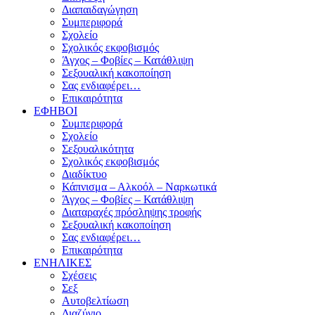
Διαπαιδαγώγηση
Συμπεριφορά
Σχολείο
Σχολικός εκφοβισμός
Άγχος – Φοβίες – Κατάθλιψη
Σεξουαλική κακοποίηση
Σας ενδιαφέρει…
Επικαιρότητα
ΕΦΗΒΟΙ
Συμπεριφορά
Σχολείο
Σεξουαλικότητα
Σχολικός εκφοβισμός
Διαδίκτυο
Κάπνισμα – Αλκοόλ – Ναρκωτικά
Άγχος – Φοβίες – Κατάθλιψη
Διαταραχές πρόσληψης τροφής
Σεξουαλική κακοποίηση
Σας ενδιαφέρει…
Επικαιρότητα
ΕΝΗΛΙΚΕΣ
Σχέσεις
Σεξ
Αυτοβελτίωση
Διαζύγιο