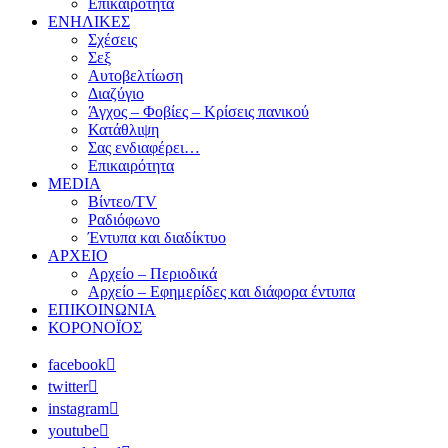
Επικαιρότητα
ΕΝΗΛΙΚΕΣ
Σχέσεις
Σεξ
Αυτοβελτίωση
Διαζύγιο
Άγχος – Φοβίες – Κρίσεις πανικού
Κατάθλιψη
Σας ενδιαφέρει…
Επικαιρότητα
MEDIA
Βίντεο/TV
Ραδιόφωνο
Έντυπα και διαδίκτυο
ΑΡΧΕΙΟ
Αρχείο – Περιοδικά
Αρχείο – Εφημερίδες και διάφορα έντυπα
ΕΠΙΚΟΙΝΩΝΙΑ
ΚΟΡΟΝΟΪΟΣ
facebook
twitter
instagram
youtube