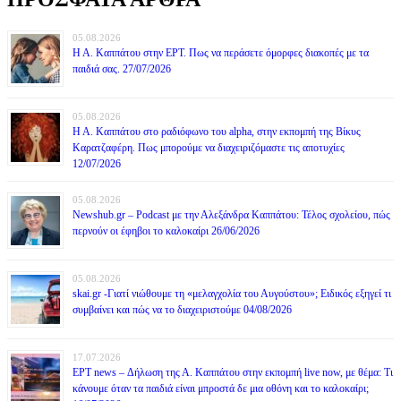
05.08.2026
Η Α. Καππάτου στην ΕΡΤ. Πως να περάσετε όμορφες διακοπές με τα
παιδιά σας. 27/07/2026
05.08.2026
Η Α. Καππάτου στο ραδιόφωνο του alpha, στην εκπομπή της Βίκυς
Καρατζαφέρη. Πως μπορούμε να διαχειριζόμαστε τις αποτυχίες
12/07/2026
05.08.2026
Newshub.gr – Podcast με την Αλεξάνδρα Καππάτου: Τέλος σχολείου, πώς
περνούν οι έφηβοι το καλοκαίρι 26/06/2026
05.08.2026
skai.gr -Γιατί νιώθουμε τη «μελαγχολία του Αυγούστου»; Ειδικός εξηγεί τι
συμβαίνει και πώς να το διαχειριστούμε 04/08/2026
17.07.2026
ΕΡΤ news – Δήλωση της Α. Καππάτου στην εκπομπή live now, με θέμα: Τι
κάνουμε όταν τα παιδιά είναι μπροστά δε μια οθόνη και το καλοκαίρι;