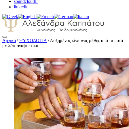
soundcloud
linkedin
Αρχική
\
ΨΥΧΟΛΟΓΙΑ
\
Αυξημένος κίνδυνος μέθης από τα ποτά
Αλεξάνδρα Καππάτου Ψυχολόγος –
με λάιτ αναψυκτικά
Παιδοψυχολόγος