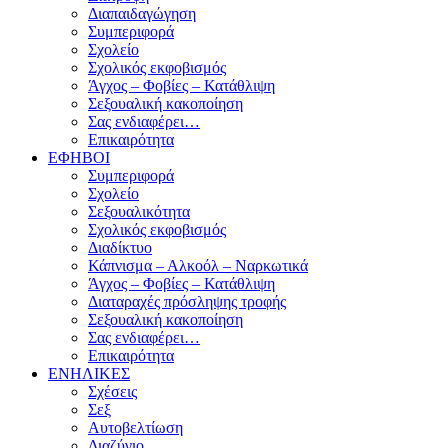
Διαπαιδαγώγηση
Συμπεριφορά
Σχολείο
Σχολικός εκφοβισμός
Άγχος – Φοβίες – Κατάθλιψη
Σεξουαλική κακοποίηση
Σας ενδιαφέρει…
Επικαιρότητα
ΕΦΗΒΟΙ
Συμπεριφορά
Σχολείο
Σεξουαλικότητα
Σχολικός εκφοβισμός
Διαδίκτυο
Κάπνισμα – Αλκοόλ – Ναρκωτικά
Άγχος – Φοβίες – Κατάθλιψη
Διαταραχές πρόσληψης τροφής
Σεξουαλική κακοποίηση
Σας ενδιαφέρει…
Επικαιρότητα
ΕΝΗΛΙΚΕΣ
Σχέσεις
Σεξ
Αυτοβελτίωση
Διαζύγιο