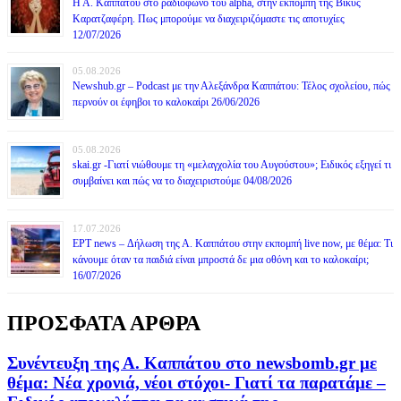
Η Α. Καππάτου στο ραδιόφωνο του alpha, στην εκπομπή της Βίκυς
Καρατζαφέρη. Πως μπορούμε να διαχειριζόμαστε τις αποτυχίες
12/07/2026
05.08.2026
Newshub.gr – Podcast με την Αλεξάνδρα Καππάτου: Τέλος σχολείου, πώς
περνούν οι έφηβοι το καλοκαίρι 26/06/2026
05.08.2026
skai.gr -Γιατί νιώθουμε τη «μελαγχολία του Αυγούστου»; Ειδικός εξηγεί τι
συμβαίνει και πώς να το διαχειριστούμε 04/08/2026
17.07.2026
ΕΡΤ news – Δήλωση της Α. Καππάτου στην εκπομπή live now, με θέμα: Τι
κάνουμε όταν τα παιδιά είναι μπροστά δε μια οθόνη και το καλοκαίρι;
16/07/2026
ΠΡΟΣΦΑΤΑ ΑΡΘΡΑ
Συνέντευξη της Α. Καππάτου στο newsbomb.gr με
θέμα: Νέα χρονιά, νέοι στόχοι- Γιατί τα παρατάμε –