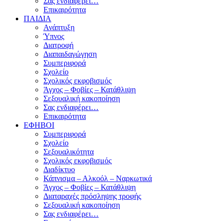
Σας ενδιαφέρει…
Επικαιρότητα
ΠΑΙΔΙΑ
Ανάπτυξη
Ύπνος
Διατροφή
Διαπαιδαγώγηση
Συμπεριφορά
Σχολείο
Σχολικός εκφοβισμός
Άγχος – Φοβίες – Κατάθλιψη
Σεξουαλική κακοποίηση
Σας ενδιαφέρει…
Επικαιρότητα
ΕΦΗΒΟΙ
Συμπεριφορά
Σχολείο
Σεξουαλικότητα
Σχολικός εκφοβισμός
Διαδίκτυο
Κάπνισμα – Αλκοόλ – Ναρκωτικά
Άγχος – Φοβίες – Κατάθλιψη
Διαταραχές πρόσληψης τροφής
Σεξουαλική κακοποίηση
Σας ενδιαφέρει…