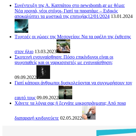
Συνέντευξη της Α. Καππάτου στο newsbomb.gr με θέμα:
Νέα χρονιά, νέοι στόχοι- Γιατί τα παρατάμε – Ειδικός
αποκαλύπτει τα μυστικά της επιτυχίας12/01/2024
13.01.2024
Τυχερές οι χώρες της Μεσογείου: Να τα οφέλη της έκθεσης
στον ήλιο
13.03.2023
Σκοτεινή ενσυναίσθηση: Πόσο επικίνδυνοι είναι οι
ψυχοπαθείς και οι ναρκισσιστές με ενσυναίσθηση;
09.09.2022
Γιατί κάποιοι άνθρωποι δυσκολεύονται να συγχωρήσουν τον
εαυτό τους
09.09.2022
Χάνετε τα λόγια σας ή ξεχνάτε μικροπράγματα; Από ποια
διαταραχή κινδυνεύετε
02.05.2022