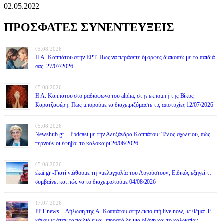
02.05.2022
ΠΡΟΣΦΑΤΕΣ ΣΥΝΕΝΤΕΥΞΕΙΣ
05.08.2026
Η Α. Καππάτου στην ΕΡΤ. Πως να περάσετε όμορφες διακοπές με τα παιδιά
σας. 27/07/2026
05.08.2026
Η Α. Καππάτου στο ραδιόφωνο του alpha, στην εκπομπή της Βίκυς
Καρατζαφέρη. Πως μπορούμε να διαχειριζόμαστε τις αποτυχίες 12/07/2026
05.08.2026
Newshub.gr – Podcast με την Αλεξάνδρα Καππάτου: Τέλος σχολείου, πώς
περνούν οι έφηβοι το καλοκαίρι 26/06/2026
05.08.2026
skai.gr -Γιατί νιώθουμε τη «μελαγχολία του Αυγούστου»; Ειδικός εξηγεί τι
συμβαίνει και πώς να το διαχειριστούμε 04/08/2026
17.07.2026
ΕΡΤ news – Δήλωση της Α. Καππάτου στην εκπομπή live now, με θέμα: Τι
κάνουμε όταν τα παιδιά είναι μπροστά δε μια οθόνη και το καλοκαίρι;