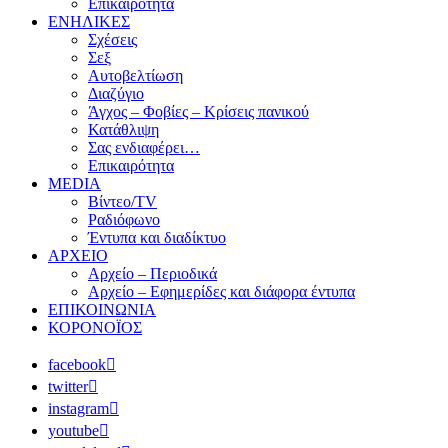
Επικαιρότητα
ΕΝΗΛΙΚΕΣ
Σχέσεις
Σεξ
Αυτοβελτίωση
Διαζύγιο
Άγχος – Φοβίες – Κρίσεις πανικού
Κατάθλιψη
Σας ενδιαφέρει…
Επικαιρότητα
MEDIA
Βίντεο/TV
Ραδιόφωνο
Έντυπα και διαδίκτυο
ΑΡΧΕΙΟ
Αρχείο – Περιοδικά
Αρχείο – Εφημερίδες και διάφορα έντυπα
ΕΠΙΚΟΙΝΩΝΙΑ
ΚΟΡΟΝΟΪΟΣ
facebook
twitter
instagram
youtube