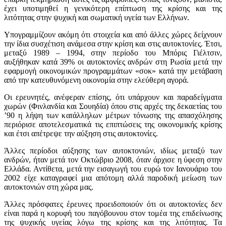
έχει υποτιμηθεί η γενικότερη επίπτωση της κρίσης και της
λιτότητας στην ψυχική και σωματική υγεία των Ελλήνων.
Υπογραμμίζουν ακόμη ότι στοιχεία και από άλλες χώρες δείχνουν
την ίδια συσχέτιση ανάμεσα στην κρίση και στις αυτοκτονίες. Έτσι,
μεταξύ 1989 – 1994, στην περίοδο του Μπόρις Γιέλτσιν,
αυξήθηκαν κατά 39% οι αυτοκτονίες ανδρών στη Ρωσία μετά την
εφαρμογή οικονομικών προγραμμάτων «σοκ» κατά την μετάβαση
από την κατευθυνόμενη οικονομία στην ελεύθερη αγορά.
Οι ερευνητές, ανέφεραν επίσης, ότι υπάρχουν και παραδείγματα
χωρών (Φινλανδία και Σουηδία) όπου στις αρχές της δεκαετίας του
’90 η λήψη των κατάλληλων μέτρων τόνωσης της απασχόλησης
περιόρισε αποτελεσματικά τις επιπτώσεις της οικονομικής κρίσης
και έτσι απέτρεψε την αύξηση στις αυτοκτονίες.
Άλλες περίοδοι αύξησης των αυτοκτονιών, ιδίως μεταξύ των
ανδρών, ήταν μετά τον Οκτώβριο 2008, όταν άρχισε η ύφεση στην
Ελλάδα. Αντίθετα, μετά την εισαγωγή του ευρώ τον Ιανουάριο του
2002 είχε καταγραφεί μια απότομη αλλά παροδική μείωση των
αυτοκτονιών στη χώρα μας.
Άλλες πρόσφατες έρευνες προειδοποιούν ότι οι αυτοκτονίες δεν
είναι παρά η κορυφή του παγόβουνου στον τομέα της επιδείνωσης
της ψυχικής υγείας λόγω της κρίσης και της λιτότητας. Τα