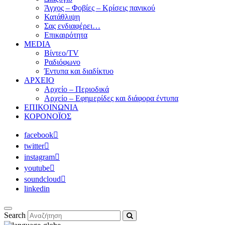
Άγχος – Φοβίες – Κρίσεις πανικού
Κατάθλιψη
Σας ενδιαφέρει…
Επικαιρότητα
MEDIA
Βίντεο/TV
Ραδιόφωνο
Έντυπα και διαδίκτυο
ΑΡΧΕΙΟ
Αρχείο – Περιοδικά
Αρχείο – Εφημερίδες και διάφορα έντυπα
ΕΠΙΚΟΙΝΩΝΙΑ
ΚΟΡΟΝΟΪΟΣ
facebook
twitter
instagram
youtube
soundcloud
linkedin
Search