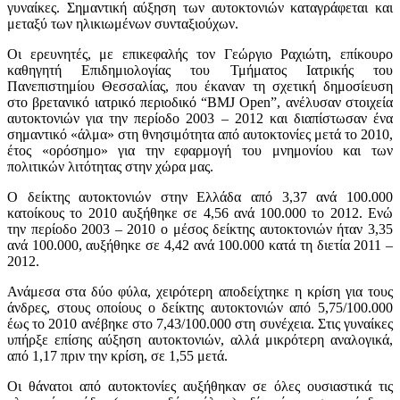
γυναίκες. Σημαντική αύξηση των αυτοκτονιών καταγράφεται και
μεταξύ των ηλικιωμένων συνταξιούχων.
Οι ερευνητές, με επικεφαλής τον Γεώργιο Ραχιώτη, επίκουρο
καθηγητή Επιδημιολογίας του Τμήματος Ιατρικής του
Πανεπιστημίου Θεσσαλίας, που έκαναν τη σχετική δημοσίευση
στο βρετανικό ιατρικό περιοδικό “BMJ Open”, ανέλυσαν στοιχεία
αυτοκτονιών για την περίοδο 2003 – 2012 και διαπίστωσαν ένα
σημαντικό «άλμα» στη θνησιμότητα από αυτοκτονίες μετά το 2010,
έτος «ορόσημο» για την εφαρμογή του μνημονίου και των
πολιτικών λιτότητας στην χώρα μας.
Ο δείκτης αυτοκτονιών στην Ελλάδα από 3,37 ανά 100.000
κατοίκους το 2010 αυξήθηκε σε 4,56 ανά 100.000 το 2012. Ενώ
την περίοδο 2003 – 2010 ο μέσος δείκτης αυτοκτονιών ήταν 3,35
ανά 100.000, αυξήθηκε σε 4,42 ανά 100.000 κατά τη διετία 2011 –
2012.
Ανάμεσα στα δύο φύλα, χειρότερη αποδείχτηκε η κρίση για τους
άνδρες, στους οποίους ο δείκτης αυτοκτονιών από 5,75/100.000
έως το 2010 ανέβηκε στο 7,43/100.000 στη συνέχεια. Στις γυναίκες
υπήρξε επίσης αύξηση αυτοκτονιών, αλλά μικρότερη αναλογικά,
από 1,17 πριν την κρίση, σε 1,55 μετά.
Οι θάνατοι από αυτοκτονίες αυξήθηκαν σε όλες ουσιαστικά τις