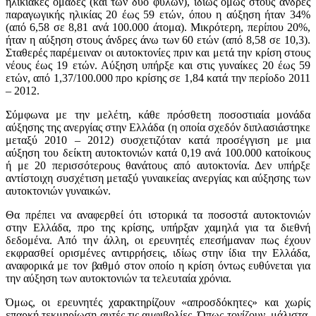
ηλικιακές ομάδες (και των δύο φύλων), ιδίως όμως στους άνδρες
παραγωγικής ηλικίας 20 έως 59 ετών, όπου η αύξηση ήταν 34%
(από 6,58 σε 8,81 ανά 100.000 άτομα). Μικρότερη, περίπου 20%,
ήταν η αύξηση στους άνδρες άνω των 60 ετών (από 8,58 σε 10,3).
Σταθερές παρέμειναν οι αυτοκτονίες πριν και μετά την κρίση στους
νέους έως 19 ετών. Αύξηση υπήρξε και στις γυναίκες 20 έως 59
ετών, από 1,37/100.000 προ κρίσης σε 1,84 κατά την περίοδο 2011
– 2012.
Σύμφωνα με την μελέτη, κάθε πρόσθετη ποσοστιαία μονάδα
αύξησης της ανεργίας στην Ελλάδα (η οποία σχεδόν διπλασιάστηκε
μεταξύ 2010 – 2012) συσχετιζόταν κατά προσέγγιση με μια
αύξηση του δείκτη αυτοκτονιών κατά 0,19 ανά 100.000 κατοίκους
ή με 20 περισσότερους θανάτους από αυτοκτονία. Δεν υπήρξε
αντίστοιχη συσχέτιση μεταξύ γυναικείας ανεργίας και αύξησης των
αυτοκτονιών γυναικών.
Θα πρέπει να αναφερθεί ότι ιστορικά τα ποσοστά αυτοκτονιών
στην Ελλάδα, προ της κρίσης, υπήρξαν χαμηλά για τα διεθνή
δεδομένα. Από την άλλη, οι ερευνητές επεσήμαναν πως έχουν
εκφρασθεί ορισμένες αντιρρήσεις, ιδίως στην ίδια την Ελλάδα,
αναφορικά με τον βαθμό στον οποίο η κρίση όντως ευθύνεται για
την αύξηση των αυτοκτονιών τα τελευταία χρόνια.
Όμως, οι ερευνητές χαρακτηρίζουν «απροσδόκητες» και χωρίς
επαρκή τεκμηρίωση αυτές τις αμφιβολίες. Όπως τονίζουν, μάλιστα,