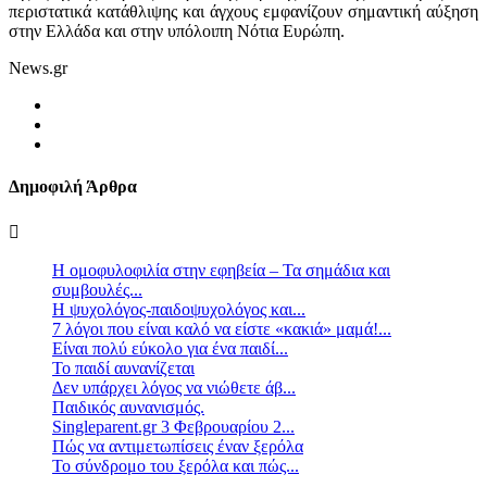
περιστατικά κατάθλιψης και άγχους εμφανίζουν σημαντική αύξηση
στην Ελλάδα και στην υπόλοιπη Νότια Ευρώπη.
News.gr
Δημοφιλή Άρθρα
Η ομοφυλοφιλία στην εφηβεία – Τα σημάδια και
συμβουλές...
Η ψυχολόγος-παιδοψυχολόγος και...
7 λόγοι που είναι καλό να είστε «κακιά» μαμά!...
Είναι πολύ εύκολο για ένα παιδί...
Το παιδί αυνανίζεται
Δεν υπάρχει λόγος να νιώθετε άβ...
Παιδικός αυνανισμός.
Singleparent.gr 3 Φεβρουαρίου 2...
Πώς να αντιμετωπίσεις έναν ξερόλα
Το σύνδρομο του ξερόλα και πώς...