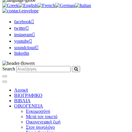
facebook
twitter
instagram
youtube
soundcloud
linkedin
Search
Αρχική
ΒΙΟΓΡΑΦΙΚΟ
ΒΙΒΛΙΑ
ΟΙΚΟΓΕΝΕΙΑ
Εγκυμοσύνη
Μετά τον τοκετό
Οικογενειακή ζωή
Στον ψυχολόγο