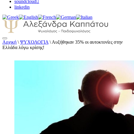
soundcloud
linkedin
Αρχική
\
ΨΥΧΟΛΟΓΙΑ
\
Αυξήθηκαν 35% οι αυτοκτονίες στην
Αλεξάνδρα Καππάτου Ψυχολόγος –
Ελλάδα λόγω κρίσης!
Παιδοψυχολόγος