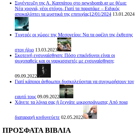
Συνέντευξη της Α. Καππάτου στο newsbomb.gr με θέμα:
Νέα χρονιά, νέοι στόχοι- Γιατί τα παρατάμε – Ειδικός
αποκαλύπτει τα μυστικά της επιτυχίας12/01/2024
13.01.2024
Τυχερές οι χώρες της Μεσογείου: Να τα οφέλη της έκθεσης
στον ήλιο
13.03.2023
Σκοτεινή ενσυναίσθηση: Πόσο επικίνδυνοι είναι οι
ψυχοπαθείς και οι ναρκισσιστές με ενσυναίσθηση;
09.09.2022
Γιατί κάποιοι άνθρωποι δυσκολεύονται να συγχωρήσουν τον
εαυτό τους
09.09.2022
Χάνετε τα λόγια σας ή ξεχνάτε μικροπράγματα; Από ποια
διαταραχή κινδυνεύετε
02.05.2022
ΠΡΟΣΦΑΤΑ ΒΙΒΛΙΑ