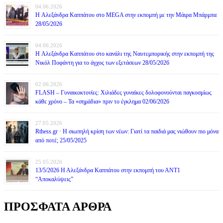
04.06.2026
H Αλεξάνδρα Καππάτου στο MEGA στην εκπομπή με την Μάιρα Mπάρμπα
28/05/2026
04.06.2026
H Αλεξάνδρα Καππάτου στο κανάλι της Ναυτεμπορικής στην εκπομπή της
Νικόλ Ποφάντη για το άγχος των εξετάσεων 28/05/2026
02.06.2026
FLASH – Γυναικοκτονίες: Χιλιάδες γυναίκες δολοφονούνται παγκοσμίως
κάθε χρόνο – Τα «σημάδια» πριν το έγκλημα 02/06/2026
27.05.2026
Rthess.gr · Η σιωπηλή κρίση των νέων: Γιατί τα παιδιά μας νιώθουν πιο μόνα
από ποτέ; 25/05/2025
25.05.2026
13/5/2026 Η Αλεξάνδρα Καππάτου στην εκπομπή του ΑΝΤ1
“Αποκαλύψεις”
ΠΡΟΣΦΑΤΑ ΑΡΘΡΑ