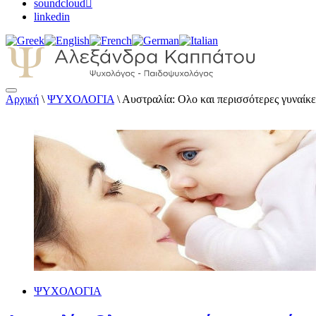
soundcloud
linkedin
Αρχική
\
ΨΥΧΟΛΟΓΙΑ
\
Αυστραλία: Ολο και περισσότερες γυναίκες
Αλεξάνδρα Καππάτου Ψυχολόγος – Παιδοψ
ΨΥΧΟΛΟΓΙΑ