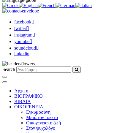
facebook
twitter
instagram
youtube
soundcloud
linkedin
Search
Αρχική
ΒΙΟΓΡΑΦΙΚΟ
ΒΙΒΛΙΑ
ΟΙΚΟΓΕΝΕΙΑ
Εγκυμοσύνη
Μετά τον τοκετό
Οικογενειακή ζωή
Στον ψυχολόγο