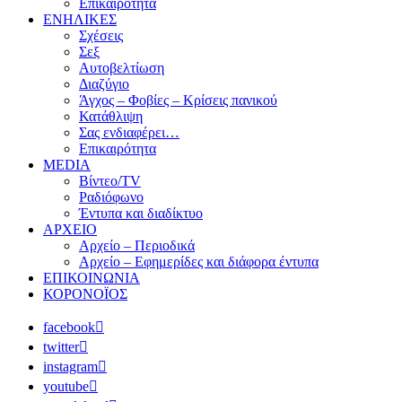
Επικαιρότητα
ΕΝΗΛΙΚΕΣ
Σχέσεις
Σεξ
Αυτοβελτίωση
Διαζύγιο
Άγχος – Φοβίες – Κρίσεις πανικού
Κατάθλιψη
Σας ενδιαφέρει…
Επικαιρότητα
MEDIA
Βίντεο/TV
Ραδιόφωνο
Έντυπα και διαδίκτυο
ΑΡΧΕΙΟ
Αρχείο – Περιοδικά
Αρχείο – Εφημερίδες και διάφορα έντυπα
ΕΠΙΚΟΙΝΩΝΙΑ
ΚΟΡΟΝΟΪΟΣ
facebook
twitter
instagram
youtube