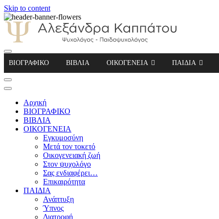
Skip to content
Αλεξάνδρα Καππάτου Ψυχολόγος – Παιδοψ
ΒΙΟΓΡΑΦΙΚΟ
ΒΙΒΛΙΑ
ΟΙΚΟΓΕΝΕΙΑ
ΠΑΙΔΙΑ
Αρχική
ΒΙΟΓΡΑΦΙΚΟ
ΒΙΒΛΙΑ
ΟΙΚΟΓΕΝΕΙΑ
Εγκυμοσύνη
Μετά τον τοκετό
Οικογενειακή ζωή
Στον ψυχολόγο
Σας ενδιαφέρει…
Επικαιρότητα
ΠΑΙΔΙΑ
Ανάπτυξη
Ύπνος
Διατροφή