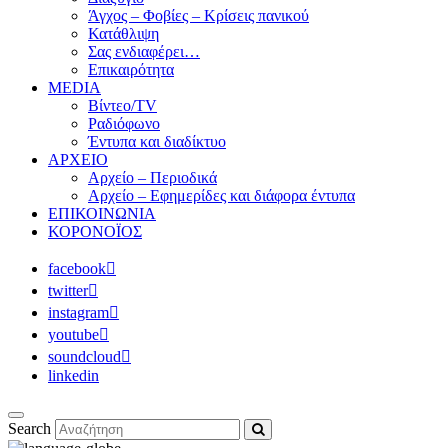
Άγχος – Φοβίες – Κρίσεις πανικού
Κατάθλιψη
Σας ενδιαφέρει…
Επικαιρότητα
MEDIA
Βίντεο/TV
Ραδιόφωνο
Έντυπα και διαδίκτυο
ΑΡΧΕΙΟ
Αρχείο – Περιοδικά
Αρχείο – Εφημερίδες και διάφορα έντυπα
ΕΠΙΚΟΙΝΩΝΙΑ
ΚΟΡΟΝΟΪΟΣ
facebook
twitter
instagram
youtube
soundcloud
linkedin
Search