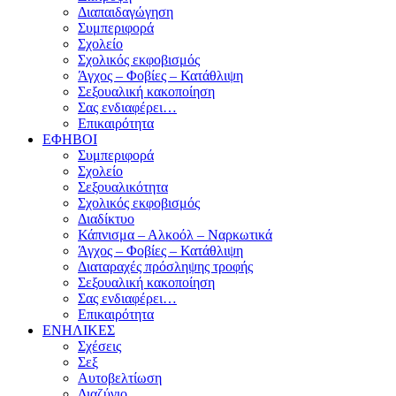
Διαπαιδαγώγηση
Συμπεριφορά
Σχολείο
Σχολικός εκφοβισμός
Άγχος – Φοβίες – Κατάθλιψη
Σεξουαλική κακοποίηση
Σας ενδιαφέρει…
Επικαιρότητα
ΕΦΗΒΟΙ
Συμπεριφορά
Σχολείο
Σεξουαλικότητα
Σχολικός εκφοβισμός
Διαδίκτυο
Κάπνισμα – Αλκοόλ – Ναρκωτικά
Άγχος – Φοβίες – Κατάθλιψη
Διαταραχές πρόσληψης τροφής
Σεξουαλική κακοποίηση
Σας ενδιαφέρει…
Επικαιρότητα
ΕΝΗΛΙΚΕΣ
Σχέσεις
Σεξ
Αυτοβελτίωση
Διαζύγιο