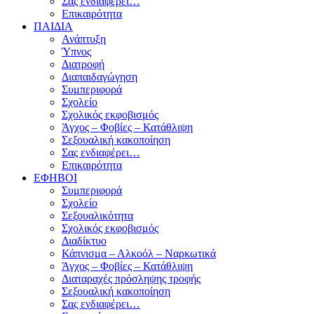
Σας ενδιαφέρει…
Επικαιρότητα
ΠΑΙΔΙΑ
Ανάπτυξη
Ύπνος
Διατροφή
Διαπαιδαγώγηση
Συμπεριφορά
Σχολείο
Σχολικός εκφοβισμός
Άγχος – Φοβίες – Κατάθλιψη
Σεξουαλική κακοποίηση
Σας ενδιαφέρει…
Επικαιρότητα
ΕΦΗΒΟΙ
Συμπεριφορά
Σχολείο
Σεξουαλικότητα
Σχολικός εκφοβισμός
Διαδίκτυο
Κάπνισμα – Αλκοόλ – Ναρκωτικά
Άγχος – Φοβίες – Κατάθλιψη
Διαταραχές πρόσληψης τροφής
Σεξουαλική κακοποίηση
Σας ενδιαφέρει…