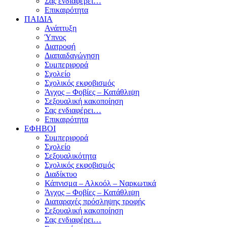
Σας ενδιαφέρει…
Επικαιρότητα
ΠΑΙΔΙΑ
Ανάπτυξη
Ύπνος
Διατροφή
Διαπαιδαγώγηση
Συμπεριφορά
Σχολείο
Σχολικός εκφοβισμός
Άγχος – Φοβίες – Κατάθλιψη
Σεξουαλική κακοποίηση
Σας ενδιαφέρει…
Επικαιρότητα
ΕΦΗΒΟΙ
Συμπεριφορά
Σχολείο
Σεξουαλικότητα
Σχολικός εκφοβισμός
Διαδίκτυο
Κάπνισμα – Αλκοόλ – Ναρκωτικά
Άγχος – Φοβίες – Κατάθλιψη
Διαταραχές πρόσληψης τροφής
Σεξουαλική κακοποίηση
Σας ενδιαφέρει…