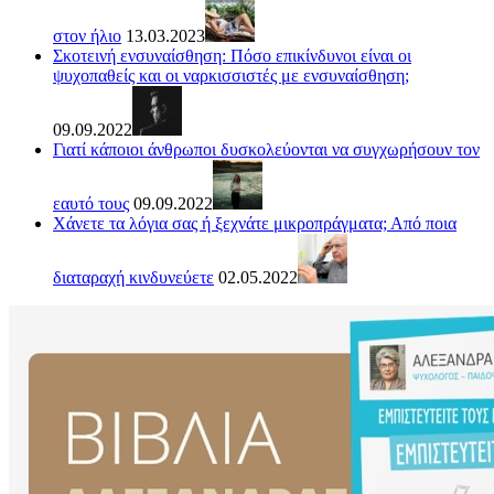
στον ήλιο
13.03.2023
Σκοτεινή ενσυναίσθηση: Πόσο επικίνδυνοι είναι οι
ψυχοπαθείς και οι ναρκισσιστές με ενσυναίσθηση;
09.09.2022
Γιατί κάποιοι άνθρωποι δυσκολεύονται να συγχωρήσουν τον
εαυτό τους
09.09.2022
Χάνετε τα λόγια σας ή ξεχνάτε μικροπράγματα; Από ποια
διαταραχή κινδυνεύετε
02.05.2022