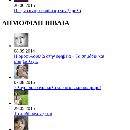
20.06.2016
Πώς να αντιμετωπίσεις έναν ξερόλα
ΔΗΜΟΦΙΛΗ ΒΙΒΛΙΑ
08.09.2014
Η ομοφυλοφιλία στην εφηβεία – Τα σημάδια και
συμβουλές...
07.08.2016
7 λόγοι που είναι καλό να είστε «κακιά» μαμά!
29.05.2015
Το παιδί αυνανίζεται