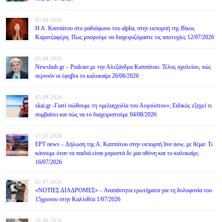
05.08.2026
Η Α. Καππάτου στο ραδιόφωνο του alpha, στην εκπομπή της Βίκυς
Καρατζαφέρη. Πως μπορούμε να διαχειριζόμαστε τις αποτυχίες 12/07/2026
05.08.2026
Newshub.gr – Podcast με την Αλεξάνδρα Καππάτου: Τέλος σχολείου, πώς
περνούν οι έφηβοι το καλοκαίρι 26/06/2026
05.08.2026
skai.gr -Γιατί νιώθουμε τη «μελαγχολία του Αυγούστου»; Ειδικός εξηγεί τι
συμβαίνει και πώς να το διαχειριστούμε 04/08/2026
17.07.2026
ΕΡΤ news – Δήλωση της Α. Καππάτου στην εκπομπή live now, με θέμα: Τι
κάνουμε όταν τα παιδιά είναι μπροστά δε μια οθόνη και το καλοκαίρι;
16/07/2026
02.07.2026
«ΝΟΤΙΕΣ ΔΙΑΔΡΟΜΕΣ» – Αναπάντητα ερωτήματα για τη δολοφονία του
15χρονου στην Καλλιθέα 1/07/2026
26.06.2026