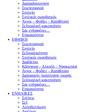
Διαπαιδαγώγηση
Συμπεριφορά
Σχολείο
Σχολικός εκφοβισμός
Άγχος – Φοβίες – Κατάθλιψη
Σεξουαλική κακοποίηση
Σας ενδιαφέρει…
Επικαιρότητα
ΕΦΗΒΟΙ
Συμπεριφορά
Σχολείο
Σεξουαλικότητα
Σχολικός εκφοβισμός
Διαδίκτυο
Κάπνισμα – Αλκοόλ – Ναρκωτικά
Άγχος – Φοβίες – Κατάθλιψη
Διαταραχές πρόσληψης τροφής
Σεξουαλική κακοποίηση
Σας ενδιαφέρει…
Επικαιρότητα
ΕΝΗΛΙΚΕΣ
Σχέσεις
Σεξ
Αυτοβελτίωση
Διαζύγιο