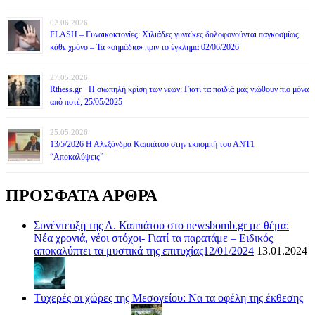
02.06.2026
FLASH – Γυναικοκτονίες: Χιλιάδες γυναίκες δολοφονούνται παγκοσμίως
κάθε χρόνο – Τα «σημάδια» πριν το έγκλημα 02/06/2026
27.05.2026
Rthess.gr · Η σιωπηλή κρίση των νέων: Γιατί τα παιδιά μας νιώθουν πιο μόνα
από ποτέ; 25/05/2025
25.05.2026
13/5/2026 Η Αλεξάνδρα Καππάτου στην εκπομπή του ΑΝΤ1
“Αποκαλύψεις”
ΠΡΟΣΦΑΤΑ ΑΡΘΡΑ
Συνέντευξη της Α. Καππάτου στο newsbomb.gr με θέμα:
Νέα χρονιά, νέοι στόχοι- Γιατί τα παρατάμε – Ειδικός
αποκαλύπτει τα μυστικά της επιτυχίας12/01/2024
13.01.2024
Τυχερές οι χώρες της Μεσογείου: Να τα οφέλη της έκθεσης