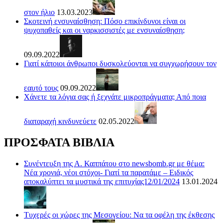
στον ήλιο
13.03.2023
Σκοτεινή ενσυναίσθηση: Πόσο επικίνδυνοι είναι οι
ψυχοπαθείς και οι ναρκισσιστές με ενσυναίσθηση;
09.09.2022
Γιατί κάποιοι άνθρωποι δυσκολεύονται να συγχωρήσουν τον
εαυτό τους
09.09.2022
Χάνετε τα λόγια σας ή ξεχνάτε μικροπράγματα; Από ποια
διαταραχή κινδυνεύετε
02.05.2022
ΠΡΟΣΦΑΤΑ ΒΙΒΛΙΑ
Συνέντευξη της Α. Καππάτου στο newsbomb.gr με θέμα:
Νέα χρονιά, νέοι στόχοι- Γιατί τα παρατάμε – Ειδικός
αποκαλύπτει τα μυστικά της επιτυχίας12/01/2024
13.01.2024
Τυχερές οι χώρες της Μεσογείου: Να τα οφέλη της έκθεσης