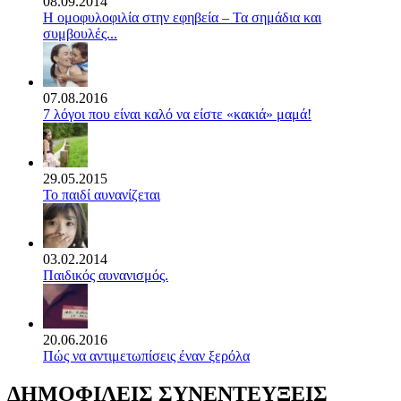
08.09.2014
Η ομοφυλοφιλία στην εφηβεία – Τα σημάδια και
συμβουλές...
07.08.2016
7 λόγοι που είναι καλό να είστε «κακιά» μαμά!
29.05.2015
Το παιδί αυνανίζεται
03.02.2014
Παιδικός αυνανισμός.
20.06.2016
Πώς να αντιμετωπίσεις έναν ξερόλα
ΔΗΜΟΦΙΛΕΙΣ ΣΥΝΕΝΤΕΥΞΕΙΣ