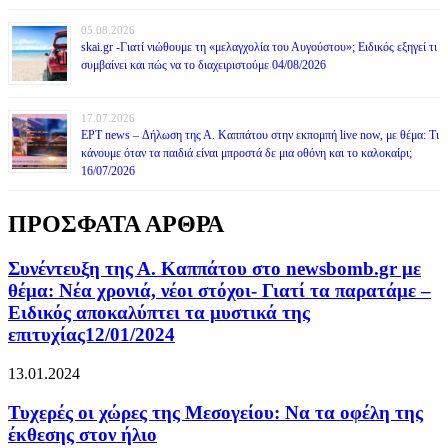
05.08.2026
skai.gr -Γιατί νιώθουμε τη «μελαγχολία του Αυγούστου»; Ειδικός εξηγεί τι
συμβαίνει και πώς να το διαχειριστούμε 04/08/2026
17.07.2026
ΕΡΤ news – Δήλωση της Α. Καππάτου στην εκπομπή live now, με θέμα: Τι
κάνουμε όταν τα παιδιά είναι μπροστά δε μια οθόνη και το καλοκαίρι;
16/07/2026
ΠΡΟΣΦΑΤΑ ΑΡΘΡΑ
Συνέντευξη της Α. Καππάτου στο newsbomb.gr με
θέμα: Νέα χρονιά, νέοι στόχοι- Γιατί τα παρατάμε –
Ειδικός αποκαλύπτει τα μυστικά της
επιτυχίας12/01/2024
13.01.2024
Τυχερές οι χώρες της Μεσογείου: Να τα οφέλη της
έκθεσης στον ήλιο