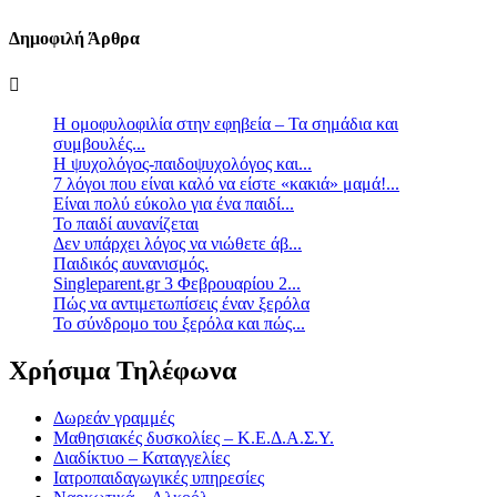
Δημοφιλή Άρθρα
Η ομοφυλοφιλία στην εφηβεία – Τα σημάδια και
συμβουλές...
Η ψυχολόγος-παιδοψυχολόγος και...
7 λόγοι που είναι καλό να είστε «κακιά» μαμά!...
Είναι πολύ εύκολο για ένα παιδί...
Το παιδί αυνανίζεται
Δεν υπάρχει λόγος να νιώθετε άβ...
Παιδικός αυνανισμός.
Singleparent.gr 3 Φεβρουαρίου 2...
Πώς να αντιμετωπίσεις έναν ξερόλα
Το σύνδρομο του ξερόλα και πώς...
Χρήσιμα Τηλέφωνα
Δωρεάν γραμμές
Μαθησιακές δυσκολίες – Κ.Ε.Δ.Α.Σ.Υ.
Διαδίκτυο – Καταγγελίες
Ιατροπαιδαγωγικές υπηρεσίες