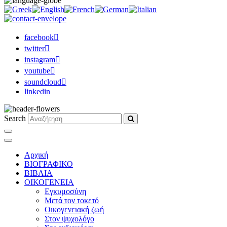
facebook
twitter
instagram
youtube
soundcloud
linkedin
Search
Αρχική
ΒΙΟΓΡΑΦΙΚΟ
ΒΙΒΛΙΑ
ΟΙΚΟΓΕΝΕΙΑ
Εγκυμοσύνη
Μετά τον τοκετό
Οικογενειακή ζωή
Στον ψυχολόγο