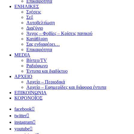
Επικαιρότητα
ΕΝΗΛΙΚΕΣ
Σχέσεις
Σεξ
Αυτοβελτίωση
Διαζύγιο
Άγχος – Φοβίες – Κρίσεις πανικού
Κατάθλιψη
Σας ενδιαφέρει…
Επικαιρότητα
MEDIA
Βίντεο/TV
Ραδιόφωνο
Έντυπα και διαδίκτυο
ΑΡΧΕΙΟ
Αρχείο – Περιοδικά
Αρχείο – Εφημερίδες και διάφορα έντυπα
ΕΠΙΚΟΙΝΩΝΙΑ
ΚΟΡΟΝΟΪΟΣ
facebook
twitter
instagram
youtube