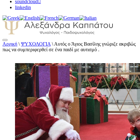
soundcloud
linkedin
Αρχική
\
ΨΥΧΟΛΟΓΙΑ
\
Αυτός ο Άγιος Βασίλης γνώριζε ακριβώς
Αλεξάνδρα Καππάτου Ψυχολόγος –
πως να συμπεριφερθεί σε ένα παιδί με αυτισμό .
Παιδοψυχολόγος