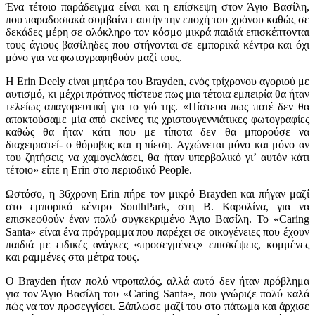
Ένα τέτοιο παράδειγμα είναι και η επίσκεψη στον Άγιο Βασίλη,
που παραδοσιακά συμβαίνει αυτήν την εποχή του χρόνου καθώς σε
δεκάδες μέρη σε ολόκληρο τον κόσμο μικρά παιδιά επισκέπτονται
τους άγιους βασίληδες που στήνονται σε εμπορικά κέντρα και όχι
μόνο για να φωτογραφηθούν μαζί τους.
Η Erin Deely είναι μητέρα του Brayden, ενός τρίχρονου αγοριού με
αυτισμό, κι μέχρι πρότινος πίστευε πως μια τέτοια εμπειρία θα ήταν
τελείως απαγορευτική για το γιό της. «Πίστευα πως ποτέ δεν θα
αποκτούσαμε μία από εκείνες τις χριστουγεννιάτικες φωτογραφίες
καθώς θα ήταν κάτι που με τίποτα δεν θα μπορούσε να
διαχειριστεί- ο θόρυβος και η πίεση. Αγχώνεται μόνο και μόνο αν
του ζητήσεις να χαμογελάσει, θα ήταν υπερβολικό γι’ αυτόν κάτι
τέτοιο» είπε η Erin στο περιοδικό People.
Ωστόσο, η 36χρονη Erin πήρε τον μικρό Brayden και πήγαν μαζί
στο εμπορικό κέντρο SouthPark, στη Β. Καρολίνα, για να
επισκεφθούν έναν πολύ συγκεκριμένο Άγιο Βασίλη. Το «Caring
Santa» είναι ένα πρόγραμμα που παρέχει σε οικογένειες που έχουν
παιδιά με ειδικές ανάγκες «προσεγμένες» επισκέψεις, κομμένες
και ραμμένες στα μέτρα τους.
Ο Brayden ήταν πολύ ντροπαλός, αλλά αυτό δεν ήταν πρόβλημα
για τον Άγιο Βασίλη του «Caring Santa», που γνώριζε πολύ καλά
πώς να τον προσεγγίσει. Ξάπλωσε μαζί του στο πάτωμα και άρχισε