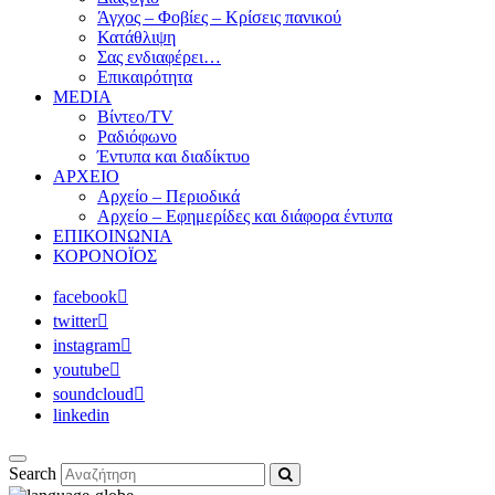
Άγχος – Φοβίες – Κρίσεις πανικού
Κατάθλιψη
Σας ενδιαφέρει…
Επικαιρότητα
MEDIA
Βίντεο/TV
Ραδιόφωνο
Έντυπα και διαδίκτυο
ΑΡΧΕΙΟ
Αρχείο – Περιοδικά
Αρχείο – Εφημερίδες και διάφορα έντυπα
ΕΠΙΚΟΙΝΩΝΙΑ
ΚΟΡΟΝΟΪΟΣ
facebook
twitter
instagram
youtube
soundcloud
linkedin
Search