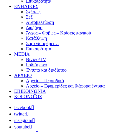
Επικαιρότητα
ΕΝΗΛΙΚΕΣ
Σχέσεις
Σεξ
Αυτοβελτίωση
Διαζύγιο
Άγχος – Φοβίες – Κρίσεις πανικού
Κατάθλιψη
Σας ενδιαφέρει…
Επικαιρότητα
MEDIA
Βίντεο/TV
Ραδιόφωνο
Έντυπα και διαδίκτυο
ΑΡΧΕΙΟ
Αρχείο – Περιοδικά
Αρχείο – Εφημερίδες και διάφορα έντυπα
ΕΠΙΚΟΙΝΩΝΙΑ
ΚΟΡΟΝΟΪΟΣ
facebook
twitter
instagram
youtube