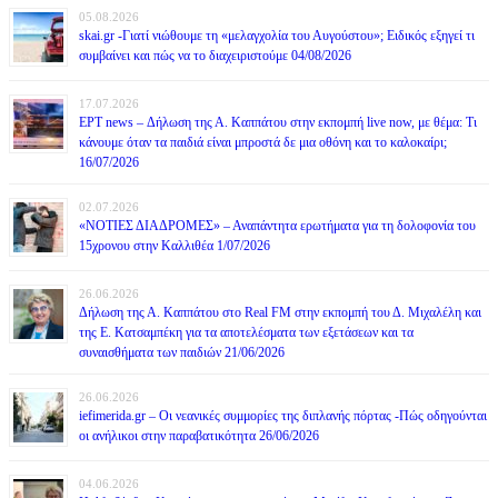
05.08.2026
skai.gr -Γιατί νιώθουμε τη «μελαγχολία του Αυγούστου»; Ειδικός εξηγεί τι
συμβαίνει και πώς να το διαχειριστούμε 04/08/2026
17.07.2026
ΕΡΤ news – Δήλωση της Α. Καππάτου στην εκπομπή live now, με θέμα: Τι
κάνουμε όταν τα παιδιά είναι μπροστά δε μια οθόνη και το καλοκαίρι;
16/07/2026
02.07.2026
«ΝΟΤΙΕΣ ΔΙΑΔΡΟΜΕΣ» – Αναπάντητα ερωτήματα για τη δολοφονία του
15χρονου στην Καλλιθέα 1/07/2026
26.06.2026
Δήλωση της Α. Καππάτου στο Real FM στην εκπομπή του Δ. Μιχαλέλη και
της Ε. Κατσαμπέκη για τα αποτελέσματα των εξετάσεων και τα
συναισθήματα των παιδιών 21/06/2026
26.06.2026
iefimerida.gr – Οι νεανικές συμμορίες της διπλανής πόρτας -Πώς οδηγούνται
οι ανήλικοι στην παραβατικότητα 26/06/2026
04.06.2026