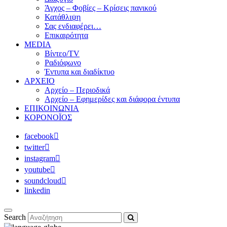
Άγχος – Φοβίες – Κρίσεις πανικού
Κατάθλιψη
Σας ενδιαφέρει…
Επικαιρότητα
MEDIA
Βίντεο/TV
Ραδιόφωνο
Έντυπα και διαδίκτυο
ΑΡΧΕΙΟ
Αρχείο – Περιοδικά
Αρχείο – Εφημερίδες και διάφορα έντυπα
ΕΠΙΚΟΙΝΩΝΙΑ
ΚΟΡΟΝΟΪΟΣ
facebook
twitter
instagram
youtube
soundcloud
linkedin
Search