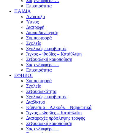
Σας ενδιαφέρει…
Επικαιρότητα
ΠΑΙΔΙΑ
Ανάπτυξη
Ύπνος
Διατροφή
Διαπαιδαγώγηση
Συμπεριφορά
Σχολείο
Σχολικός εκφοβισμός
Άγχος – Φοβίες – Κατάθλιψη
Σεξουαλική κακοποίηση
Σας ενδιαφέρει…
Επικαιρότητα
ΕΦΗΒΟΙ
Συμπεριφορά
Σχολείο
Σεξουαλικότητα
Σχολικός εκφοβισμός
Διαδίκτυο
Κάπνισμα – Αλκοόλ – Ναρκωτικά
Άγχος – Φοβίες – Κατάθλιψη
Διαταραχές πρόσληψης τροφής
Σεξουαλική κακοποίηση
Σας ενδιαφέρει…