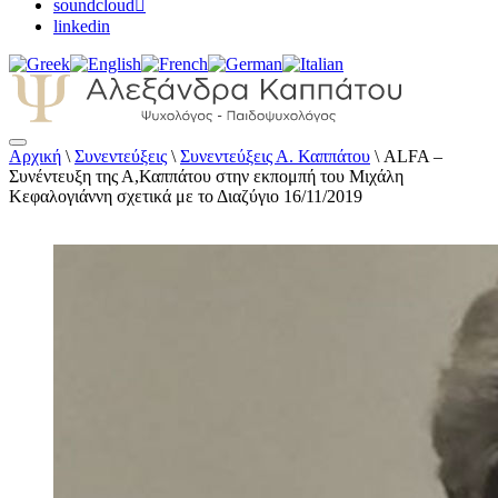
soundcloud
linkedin
Αρχική
\
Συνεντεύξεις
\
Συνεντεύξεις Α. Καππάτου
\
ALFA –
Αλεξάνδρα Καππάτου Ψυχολόγος –
Συνέντευξη της Α,Καππάτου στην εκπομπή του Μιχάλη
Παιδοψυχολόγος
Κεφαλογιάννη σχετικά με το Διαζύγιο 16/11/2019