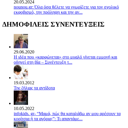
20.05.2024
nounou.gr: Όλα όσα θέλετε να γνωρίζετε για τον σχολικό
εκφοβισμό, την πρόληψη και την αν...
ΔΗΜΟΦΙΛΕΙΣ ΣΥΝΕΝΤΕΥΞΕΙΣ
29.06.2020
Η ιδέα που «καρφώνεται» στο μυαλό γίνεται εμμονή και
οδηγεί στη βία – Συνέντευξη τ...
19.03.2012
Της ζήλιας τα αντίδοτα
10.05.2022
infokids. gr- “Μαμά, πώς θα καταλάβω αν μου αρέσουν τα
κορίτσια ή τα αγόρια;”: Τι απαντάμε...