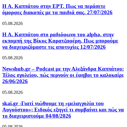
Η Α. Καππάτου στην ΕΡΤ. Πως να περάσετε
όμορφες διακοπές με τα παιδιά σας. 27/07/2026
05.08.2026
Η Α. Καππάτου στο ραδιόφωνο του alpha, στην
εκπομπή της Βίκυς Καρατζαφέρη. Πως μπορούμε
να διαχειριζόμαστε τις αποτυχίες 12/07/2026
05.08.2026
Newshub.gr – Podcast με την Αλεξάνδρα Καππάτου:
Τέλος σχολείου, πώς περνούν οι έφηβοι το καλοκαίρι
26/06/2026
05.08.2026
skai.gr -Γιατί νιώθουμε τη «μελαγχολία του
Αυγούστου»; Ειδικός εξηγεί τι συμβαίνει και πώς να
το διαχειριστούμε 04/08/2026
05.08.2026