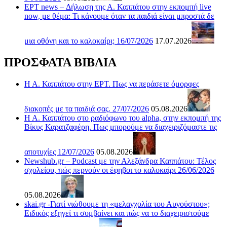
ΕΡΤ news – Δήλωση της Α. Καππάτου στην εκπομπή live
now, με θέμα: Τι κάνουμε όταν τα παιδιά είναι μπροστά δε
μια οθόνη και το καλοκαίρι; 16/07/2026
17.07.2026
ΠΡΟΣΦΑΤΑ ΒΙΒΛΙΑ
Η Α. Καππάτου στην ΕΡΤ. Πως να περάσετε όμορφες
διακοπές με τα παιδιά σας. 27/07/2026
05.08.2026
Η Α. Καππάτου στο ραδιόφωνο του alpha, στην εκπομπή της
Βίκυς Καρατζαφέρη. Πως μπορούμε να διαχειριζόμαστε τις
αποτυχίες 12/07/2026
05.08.2026
Newshub.gr – Podcast με την Αλεξάνδρα Καππάτου: Τέλος
σχολείου, πώς περνούν οι έφηβοι το καλοκαίρι 26/06/2026
05.08.2026
skai.gr -Γιατί νιώθουμε τη «μελαγχολία του Αυγούστου»;
Ειδικός εξηγεί τι συμβαίνει και πώς να το διαχειριστούμε