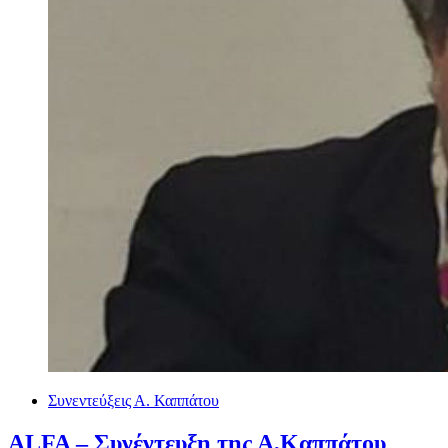
Συνεντεύξεις Α. Καππάτου
ALFA – Συνέντευξη της Α,Καππάτου