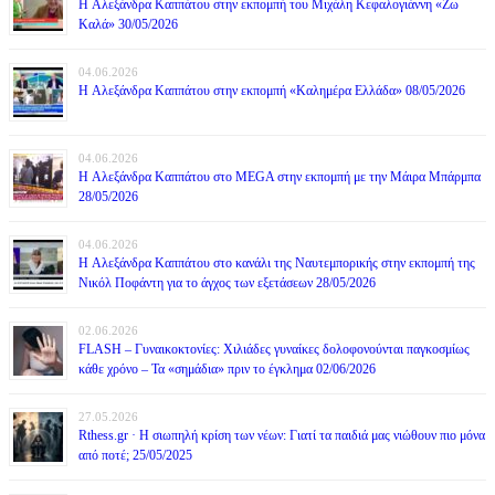
H Αλεξάνδρα Καππάτου στην εκπομπή του Μιχάλη Κεφαλογιάννη «Ζω
Καλά» 30/05/2026
04.06.2026
H Αλεξάνδρα Καππάτου στην εκπομπή «Καλημέρα Ελλάδα» 08/05/2026
04.06.2026
H Αλεξάνδρα Καππάτου στο MEGA στην εκπομπή με την Μάιρα Mπάρμπα
28/05/2026
04.06.2026
H Αλεξάνδρα Καππάτου στο κανάλι της Ναυτεμπορικής στην εκπομπή της
Νικόλ Ποφάντη για το άγχος των εξετάσεων 28/05/2026
02.06.2026
FLASH – Γυναικοκτονίες: Χιλιάδες γυναίκες δολοφονούνται παγκοσμίως
κάθε χρόνο – Τα «σημάδια» πριν το έγκλημα 02/06/2026
27.05.2026
Rthess.gr · Η σιωπηλή κρίση των νέων: Γιατί τα παιδιά μας νιώθουν πιο μόνα
από ποτέ; 25/05/2025