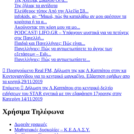
Της Αλεξίας Σβώλου Οι ά...
Της ζήλιας τα αντίδοτα
Ελεύθερος τύπος Από την Αλεξία Σβ...
infokids. gr- “Μαμά, πώς θα καταλάβω αν μου αρέσουν τα
κορίτσια ή τα α...
Ακούγοντας την κόρη μου να μο...
PODCAST| LIFO.GR – Υπάρχουν μυστικά για να πετύχεις
στις Πανελλή...
Παιδιά και Πανελλήνιες: Πώς είναι...
Πανελλήνιες: Πώς να αντιμετωπίσετε το άγχος των
εξετάσεων – Ειδι...
Πανελλήνιες: Πώς να αντιμετωπίσετε...
Προηγούμενο
Real FM, Δήλωση της κας Α.Καππάτου στην κα
Κοντογιαννίδου για το κεντρικό μαγκαζίνο. Εξάρτηση εφήβων απο
τα κινητά,29/11/2019
Επόμενο
Δήλωση της Α.Καππάτου στο κεντρικό δελτίο
ειδήσεων του STAR σχετικά με την εξαφάνιση 17χρονης στην
Κατερίνη 14/11/2019
Χρήσιμα Τηλέφωνα
Δωρεάν γραμμές
Μαθησιακές δυσκολίες – Κ.Ε.Δ.Α.Σ.Υ.