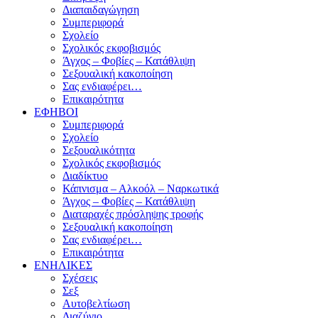
Διαπαιδαγώγηση
Συμπεριφορά
Σχολείο
Σχολικός εκφοβισμός
Άγχος – Φοβίες – Κατάθλιψη
Σεξουαλική κακοποίηση
Σας ενδιαφέρει…
Επικαιρότητα
ΕΦΗΒΟΙ
Συμπεριφορά
Σχολείο
Σεξουαλικότητα
Σχολικός εκφοβισμός
Διαδίκτυο
Κάπνισμα – Αλκοόλ – Ναρκωτικά
Άγχος – Φοβίες – Κατάθλιψη
Διαταραχές πρόσληψης τροφής
Σεξουαλική κακοποίηση
Σας ενδιαφέρει…
Επικαιρότητα
ΕΝΗΛΙΚΕΣ
Σχέσεις
Σεξ
Αυτοβελτίωση
Διαζύγιο