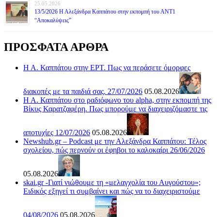
25.05.2026
13/5/2026 Η Αλεξάνδρα Καππάτου στην εκπομπή του ΑΝΤ1
“Αποκαλύψεις”
ΠΡΟΣΦΑΤΑ ΑΡΘΡΑ
Η Α. Καππάτου στην ΕΡΤ. Πως να περάσετε όμορφες
διακοπές με τα παιδιά σας. 27/07/2026
05.08.2026
Η Α. Καππάτου στο ραδιόφωνο του alpha, στην εκπομπή της
Βίκυς Καρατζαφέρη. Πως μπορούμε να διαχειριζόμαστε τις
αποτυχίες 12/07/2026
05.08.2026
Newshub.gr – Podcast με την Αλεξάνδρα Καππάτου: Τέλος
σχολείου, πώς περνούν οι έφηβοι το καλοκαίρι 26/06/2026
05.08.2026
skai.gr -Γιατί νιώθουμε τη «μελαγχολία του Αυγούστου»;
Ειδικός εξηγεί τι συμβαίνει και πώς να το διαχειριστούμε
04/08/2026
05.08.2026