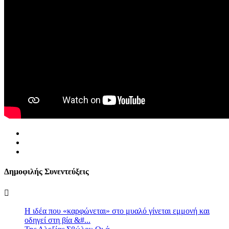
Δημοφιλής Συνεντεύξεις
Η ιδέα που «καρφώνεται» στο μυαλό γίνεται εμμονή και
οδηγεί στη βία &#...