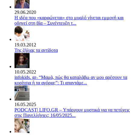
29.06.2020
Η ιδέα που «καρφώνεται» στο μυαλό γίνεται εμμονή και
οδηγεί στη βία – Συνέντευξη τ...
19.03.2012
Της ζήλιας τα αντίδοτα
10.05.2022
infokids. gr- “Μαμά, πώς θα καταλάβω αν μου αρέσουν τα
κορίτσια ή τα αγόρια;”: Τι απαντάμε...
16.05.2025
PODCAST| LIFO.GR – Υπάρχουν μυστικά για να πετύχεις
στις Πανελλήνιες; 16/05/2025...