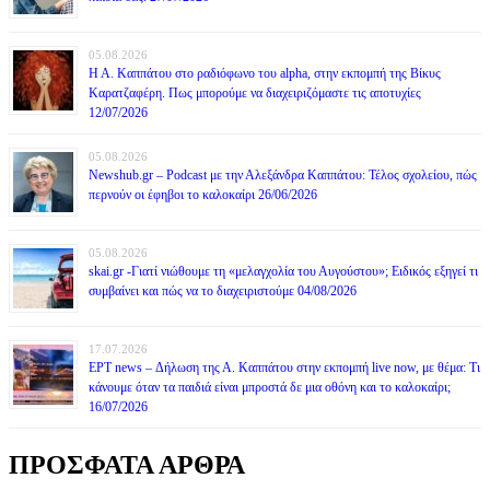
05.08.2026
Η Α. Καππάτου στο ραδιόφωνο του alpha, στην εκπομπή της Βίκυς
Καρατζαφέρη. Πως μπορούμε να διαχειριζόμαστε τις αποτυχίες
12/07/2026
05.08.2026
Newshub.gr – Podcast με την Αλεξάνδρα Καππάτου: Τέλος σχολείου, πώς
περνούν οι έφηβοι το καλοκαίρι 26/06/2026
05.08.2026
skai.gr -Γιατί νιώθουμε τη «μελαγχολία του Αυγούστου»; Ειδικός εξηγεί τι
συμβαίνει και πώς να το διαχειριστούμε 04/08/2026
17.07.2026
ΕΡΤ news – Δήλωση της Α. Καππάτου στην εκπομπή live now, με θέμα: Τι
κάνουμε όταν τα παιδιά είναι μπροστά δε μια οθόνη και το καλοκαίρι;
16/07/2026
ΠΡΟΣΦΑΤΑ ΑΡΘΡΑ