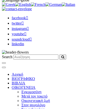
facebook
twitter
instagram
youtube
soundcloud
linkedin
Search
Αρχική
ΒΙΟΓΡΑΦΙΚΟ
ΒΙΒΛΙΑ
ΟΙΚΟΓΕΝΕΙΑ
Εγκυμοσύνη
Μετά τον τοκετό
Οικογενειακή ζωή
Στον ψυχολόγο