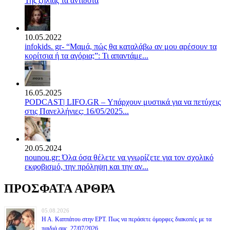
Της ζήλιας τα αντίδοτα
10.05.2022
infokids. gr- “Μαμά, πώς θα καταλάβω αν μου αρέσουν τα
κορίτσια ή τα αγόρια;”: Τι απαντάμε...
16.05.2025
PODCAST| LIFO.GR – Υπάρχουν μυστικά για να πετύχεις
στις Πανελλήνιες; 16/05/2025...
20.05.2024
nounou.gr: Όλα όσα θέλετε να γνωρίζετε για τον σχολικό
εκφοβισμό, την πρόληψη και την αν...
ΠΡΟΣΦΑΤΑ ΑΡΘΡΑ
05.08.2026
Η Α. Καππάτου στην ΕΡΤ. Πως να περάσετε όμορφες διακοπές με τα
παιδιά σας. 27/07/2026