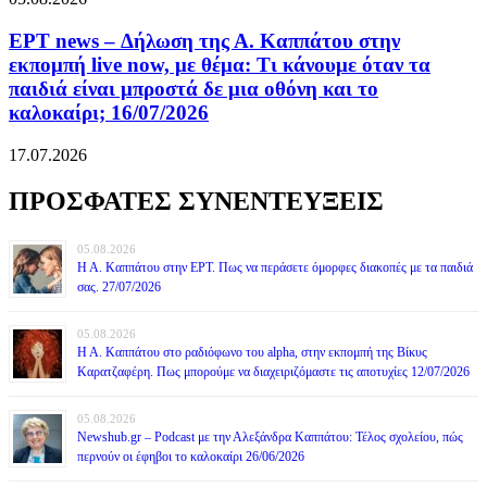
ΕΡΤ news – Δήλωση της Α. Καππάτου στην
εκπομπή live now, με θέμα: Τι κάνουμε όταν τα
παιδιά είναι μπροστά δε μια οθόνη και το
καλοκαίρι; 16/07/2026
17.07.2026
ΠΡΟΣΦΑΤΕΣ ΣΥΝΕΝΤΕΥΞΕΙΣ
05.08.2026
Η Α. Καππάτου στην ΕΡΤ. Πως να περάσετε όμορφες διακοπές με τα παιδιά
σας. 27/07/2026
05.08.2026
Η Α. Καππάτου στο ραδιόφωνο του alpha, στην εκπομπή της Βίκυς
Καρατζαφέρη. Πως μπορούμε να διαχειριζόμαστε τις αποτυχίες 12/07/2026
05.08.2026
Newshub.gr – Podcast με την Αλεξάνδρα Καππάτου: Τέλος σχολείου, πώς
περνούν οι έφηβοι το καλοκαίρι 26/06/2026