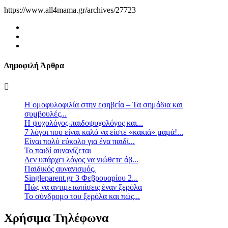
https://www.all4mama.gr/archives/27723
Δημοφιλή Άρθρα
Η ομοφυλοφιλία στην εφηβεία – Τα σημάδια και
συμβουλές...
Η ψυχολόγος-παιδοψυχολόγος και...
7 λόγοι που είναι καλό να είστε «κακιά» μαμά!...
Είναι πολύ εύκολο για ένα παιδί...
Το παιδί αυνανίζεται
Δεν υπάρχει λόγος να νιώθετε άβ...
Παιδικός αυνανισμός.
Singleparent.gr 3 Φεβρουαρίου 2...
Πώς να αντιμετωπίσεις έναν ξερόλα
Το σύνδρομο του ξερόλα και πώς...
Χρήσιμα Τηλέφωνα