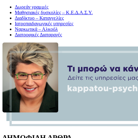
Δωρεάν γραμμές
Μαθησιακές δυσκολίες – Κ.Ε.Δ.Α.Σ.Υ.
Διαδίκτυο – Καταγγελίες
Ιατροπαιδαγωγικές υπηρεσίες
Ναρκωτικά – Αλκοόλ
Διατροφικές Διαταραχές
ΔΗΜΟΦΙΛΗ ΑΡΘΡΑ