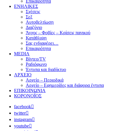
Επικαιρότητα
ΕΝΗΛΙΚΕΣ
Σχέσεις
Σεξ
Αυτοβελτίωση
Διαζύγιο
Άγχος – Φοβίες – Κρίσεις πανικού
Κατάθλιψη
Σας ενδιαφέρει…
Επικαιρότητα
MEDIA
Βίντεο/TV
Ραδιόφωνο
Έντυπα και διαδίκτυο
ΑΡΧΕΙΟ
Αρχείο – Περιοδικά
Αρχείο – Εφημερίδες και διάφορα έντυπα
ΕΠΙΚΟΙΝΩΝΙΑ
ΚΟΡΟΝΟΪΟΣ
facebook
twitter
instagram
youtube