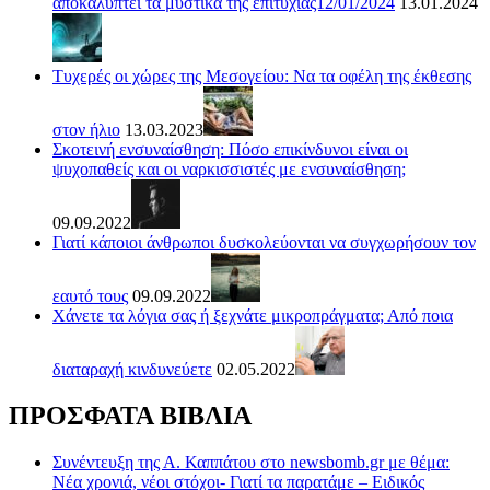
αποκαλύπτει τα μυστικά της επιτυχίας12/01/2024
13.01.2024
Τυχερές οι χώρες της Μεσογείου: Να τα οφέλη της έκθεσης
στον ήλιο
13.03.2023
Σκοτεινή ενσυναίσθηση: Πόσο επικίνδυνοι είναι οι
ψυχοπαθείς και οι ναρκισσιστές με ενσυναίσθηση;
09.09.2022
Γιατί κάποιοι άνθρωποι δυσκολεύονται να συγχωρήσουν τον
εαυτό τους
09.09.2022
Χάνετε τα λόγια σας ή ξεχνάτε μικροπράγματα; Από ποια
διαταραχή κινδυνεύετε
02.05.2022
ΠΡΟΣΦΑΤΑ ΒΙΒΛΙΑ
Συνέντευξη της Α. Καππάτου στο newsbomb.gr με θέμα:
Νέα χρονιά, νέοι στόχοι- Γιατί τα παρατάμε – Ειδικός