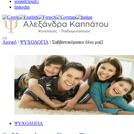
soundcloud
linkedin
Αρχική
\
ΨΥΧΟΛΟΓΙΑ
\
Σαββατοκύριακο όλοι μαζί
Αλεξάνδρα Καππάτου Ψυχολόγος –
Παιδοψυχολόγος
ΨΥΧΟΛΟΓΙΑ