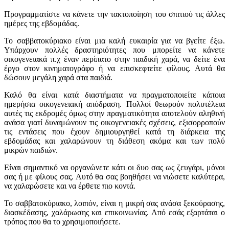
Προγραμματίστε να κάνετε την τακτοποίηση του σπιτιού τις άλλες
ημέρες της εβδομάδας.
Το σαββατοκύριακο είναι μια καλή ευκαιρία για να βγείτε έξω.
Υπάρχουν πολλές δραστηριότητες που μπορείτε να κάνετε
οικογενειακά π.χ έναν περίπατο στην παιδική χαρά, να δείτε ένα
έργο στον κινηματογράφο ή να επισκεφτείτε φίλους. Αυτά θα
δώσουν μεγάλη χαρά στα παιδιά.
Καλό θα είναι κατά διαστήματα να πραγματοποιείτε κάποια
ημερήσια οικογενειακή απόδραση. Πολλοί θεωρούν πολυτέλεια
αυτές τις εκδρομές όμως στην πραγματικότητα αποτελούν αληθινή
ανάσα γιατί δυναμώνουν τις οικογενειακές σχέσεις, εξισορροπούν
τις εντάσεις που έχουν δημιουργηθεί κατά τη διάρκεια της
εβδομάδας και χαλαρώνουν τη διάθεση ακόμα και των πολύ
μικρών παιδιών.
Είναι σημαντικό να οργανώνετε κάτι οι δυο σας ως ζευγάρι, μόνοι
σας ή με φίλους σας. Αυτό θα σας βοηθήσει να νιώσετε καλύτερα,
να χαλαρώσετε και να έρθετε πιο κοντά.
Το σαββατοκύριακο, λοιπόν, είναι η μικρή σας ανάσα ξεκούρασης,
διασκέδασης, χαλάρωσης και επικοινωνίας. Από εσάς εξαρτάται ο
τρόπος που θα το χρησιμοποιήσετε.