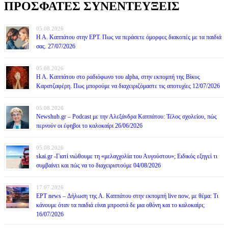
ΠΡΟΣΦΑΤΕΣ ΣΥΝΕΝΤΕΥΞΕΙΣ
05.08.2026
Η Α. Καππάτου στην ΕΡΤ. Πως να περάσετε όμορφες διακοπές με τα παιδιά
σας. 27/07/2026
05.08.2026
Η Α. Καππάτου στο ραδιόφωνο του alpha, στην εκπομπή της Βίκυς
Καρατζαφέρη. Πως μπορούμε να διαχειριζόμαστε τις αποτυχίες 12/07/2026
05.08.2026
Newshub.gr – Podcast με την Αλεξάνδρα Καππάτου: Τέλος σχολείου, πώς
περνούν οι έφηβοι το καλοκαίρι 26/06/2026
05.08.2026
skai.gr -Γιατί νιώθουμε τη «μελαγχολία του Αυγούστου»; Ειδικός εξηγεί τι
συμβαίνει και πώς να το διαχειριστούμε 04/08/2026
17.07.2026
ΕΡΤ news – Δήλωση της Α. Καππάτου στην εκπομπή live now, με θέμα: Τι
κάνουμε όταν τα παιδιά είναι μπροστά δε μια οθόνη και το καλοκαίρι;
16/07/2026