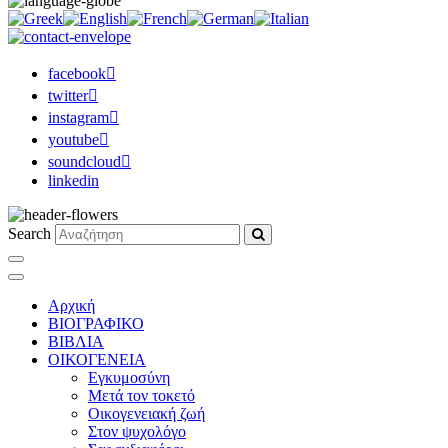
facebook
twitter
instagram
youtube
soundcloud
linkedin
Search
Αρχική
ΒΙΟΓΡΑΦΙΚΟ
ΒΙΒΛΙΑ
ΟΙΚΟΓΕΝΕΙΑ
Εγκυμοσύνη
Μετά τον τοκετό
Οικογενειακή ζωή
Στον ψυχολόγο