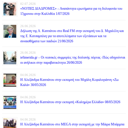
02.07.2026
«ΝΟΤΙΕΣ ΔΙΑΔΡΟΜΕΣ» – Αναπάντητα ερωτήματα για τη δολοφονία του
15χρονου στην Καλλιθέα 1/07/2026
26.06.2026
Δήλωση της Α. Καππάτου στο Real FM στην εκπομπή του Δ. Μιχαλέλη και
της Ε. Κατσαμπέκη για τα αποτελέσματα των εξετάσεων και τα
συναισθήματα των παιδιών 21/06/2026
26.06.2026
iefimerida.gr – Οι νεανικές συμμορίες της διπλανής πόρτας -Πώς οδηγούνται
οι ανήλικοι στην παραβατικότητα 26/06/2026
04.06.2026
H Αλεξάνδρα Καππάτου στην εκπομπή του Μιχάλη Κεφαλογιάννη «Ζω
Καλά» 30/05/2026
04.06.2026
H Αλεξάνδρα Καππάτου στην εκπομπή «Καλημέρα Ελλάδα» 08/05/2026
04.06.2026
H Αλεξάνδρα Καππάτου στο MEGA στην εκπομπή με την Μάιρα Mπάρμπα