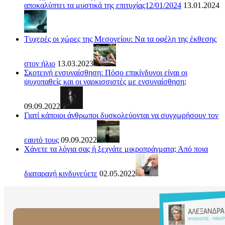
αποκαλύπτει τα μυστικά της επιτυχίας12/01/2024
13.01.2024
Τυχερές οι χώρες της Μεσογείου: Να τα οφέλη της έκθεσης
στον ήλιο
13.03.2023
Σκοτεινή ενσυναίσθηση: Πόσο επικίνδυνοι είναι οι
ψυχοπαθείς και οι ναρκισσιστές με ενσυναίσθηση;
09.09.2022
Γιατί κάποιοι άνθρωποι δυσκολεύονται να συγχωρήσουν τον
εαυτό τους
09.09.2022
Χάνετε τα λόγια σας ή ξεχνάτε μικροπράγματα; Από ποια
διαταραχή κινδυνεύετε
02.05.2022