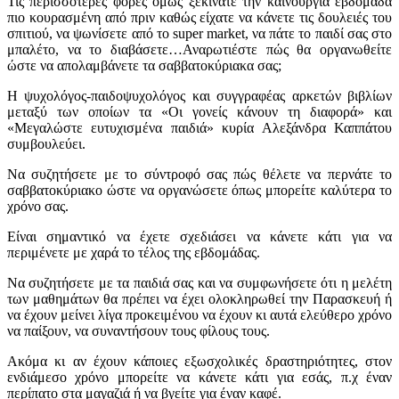
Τις περισσότερες φορές όμως ξεκινάτε την καινούργια εβδομάδα
πιο κουρασμένη από πριν καθώς είχατε να κάνετε τις δουλειές του
σπιτιού, να ψωνίσετε από το super market, να πάτε το παιδί σας στο
μπαλέτο, να το διαβάσετε…Αναρωτιέστε πώς θα οργανωθείτε
ώστε να απολαμβάνετε τα σαββατοκύριακα σας;
Η ψυχολόγος-παιδοψυχολόγος και συγγραφέας αρκετών βιβλίων
μεταξύ των οποίων τα «Οι γονείς κάνουν τη διαφορά» και
«Μεγαλώστε ευτυχισμένα παιδιά» κυρία Αλεξάνδρα Καππάτου
συμβουλεύει.
Να συζητήσετε με το σύντροφό σας πώς θέλετε να περνάτε το
σαββατοκύριακο ώστε να οργανώσετε όπως μπορείτε καλύτερα το
χρόνο σας.
Είναι σημαντικό να έχετε σχεδιάσει να κάνετε κάτι για να
περιμένετε με χαρά το τέλος της εβδομάδας.
Να συζητήσετε με τα παιδιά σας και να συμφωνήσετε ότι η μελέτη
των μαθημάτων θα πρέπει να έχει ολοκληρωθεί την Παρασκευή ή
να έχουν μείνει λίγα προκειμένου να έχουν κι αυτά ελεύθερο χρόνο
να παίξουν, να συναντήσουν τους φίλους τους.
Ακόμα κι αν έχουν κάποιες εξωσχολικές δραστηριότητες, στον
ενδιάμεσο χρόνο μπορείτε να κάνετε κάτι για εσάς, π.χ έναν
περίπατο στα μαγαζιά ή να βγείτε για έναν καφέ.