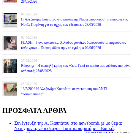
28/05/2026
04.06.2026
H Αλεξάνδρα Καππάτου στο κανάλι της Ναυτεμπορικής στην εκπομπή της
Νικόλ Ποφάντη για το άγχος των εξετάσεων 28/05/2026
02.06.2026
FLASH – Γυναικοκτονίες: Χιλιάδες γυναίκες δολοφονούνται παγκοσμίως
κάθε χρόνο – Τα «σημάδια» πριν το έγκλημα 02/06/2026
27.05.2026
Rthess.gr · Η σιωπηλή κρίση των νέων: Γιατί τα παιδιά μας νιώθουν πιο μόνα
από ποτέ; 25/05/2025
25.05.2026
13/5/2026 Η Αλεξάνδρα Καππάτου στην εκπομπή του ΑΝΤ1
“Αποκαλύψεις”
ΠΡΟΣΦΑΤΑ ΑΡΘΡΑ
Συνέντευξη της Α. Καππάτου στο newsbomb.gr με θέμα:
Νέα χρονιά, νέοι στόχοι- Γιατί τα παρατάμε – Ειδικός