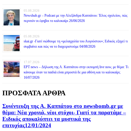
05.08.2026
Newshub.gr – Podcast με την Αλεξάνδρα Καππάτου: Τέλος σχολείου, πώς
περνούν οι έφηβοι το καλοκαίρι 26/06/2026
05.08.2026
skai.gr -Γιατί νιώθουμε τη «μελαγχολία του Αυγούστου»; Ειδικός εξηγεί τι
συμβαίνει και πώς να το διαχειριστούμε 04/08/2026
17.07.2026
ΕΡΤ news – Δήλωση της Α. Καππάτου στην εκπομπή live now, με θέμα: Τι
κάνουμε όταν τα παιδιά είναι μπροστά δε μια οθόνη και το καλοκαίρι;
16/07/2026
ΠΡΟΣΦΑΤΑ ΑΡΘΡΑ
Συνέντευξη της Α. Καππάτου στο newsbomb.gr με
θέμα: Νέα χρονιά, νέοι στόχοι- Γιατί τα παρατάμε –
Ειδικός αποκαλύπτει τα μυστικά της
επιτυχίας12/01/2024