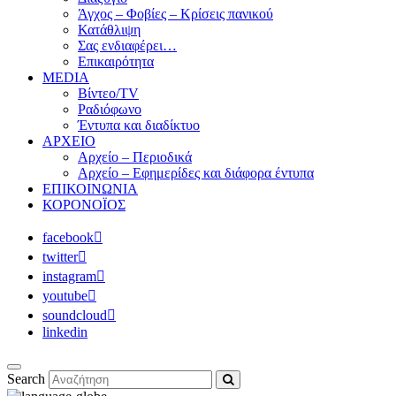
Άγχος – Φοβίες – Κρίσεις πανικού
Κατάθλιψη
Σας ενδιαφέρει…
Επικαιρότητα
MEDIA
Βίντεο/TV
Ραδιόφωνο
Έντυπα και διαδίκτυο
ΑΡΧΕΙΟ
Αρχείο – Περιοδικά
Αρχείο – Εφημερίδες και διάφορα έντυπα
ΕΠΙΚΟΙΝΩΝΙΑ
ΚΟΡΟΝΟΪΟΣ
facebook
twitter
instagram
youtube
soundcloud
linkedin
Search