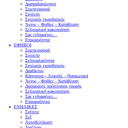
Διαπαιδαγώγηση
Συμπεριφορά
Σχολείο
Σχολικός εκφοβισμός
Άγχος – Φοβίες – Κατάθλιψη
Σεξουαλική κακοποίηση
Σας ενδιαφέρει…
Επικαιρότητα
ΕΦΗΒΟΙ
Συμπεριφορά
Σχολείο
Σεξουαλικότητα
Σχολικός εκφοβισμός
Διαδίκτυο
Κάπνισμα – Αλκοόλ – Ναρκωτικά
Άγχος – Φοβίες – Κατάθλιψη
Διαταραχές πρόσληψης τροφής
Σεξουαλική κακοποίηση
Σας ενδιαφέρει…
Επικαιρότητα
ΕΝΗΛΙΚΕΣ
Σχέσεις
Σεξ
Αυτοβελτίωση
Διαζύγιο