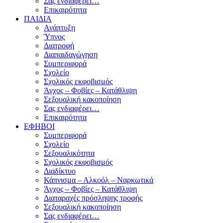
Σας ενδιαφέρει…
Επικαιρότητα
ΠΑΙΔΙΑ
Ανάπτυξη
Ύπνος
Διατροφή
Διαπαιδαγώγηση
Συμπεριφορά
Σχολείο
Σχολικός εκφοβισμός
Άγχος – Φοβίες – Κατάθλιψη
Σεξουαλική κακοποίηση
Σας ενδιαφέρει…
Επικαιρότητα
ΕΦΗΒΟΙ
Συμπεριφορά
Σχολείο
Σεξουαλικότητα
Σχολικός εκφοβισμός
Διαδίκτυο
Κάπνισμα – Αλκοόλ – Ναρκωτικά
Άγχος – Φοβίες – Κατάθλιψη
Διαταραχές πρόσληψης τροφής
Σεξουαλική κακοποίηση
Σας ενδιαφέρει…