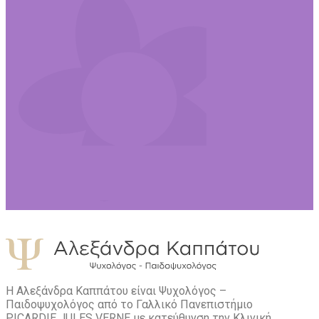
Η Αλεξάνδρα Καππάτου είναι Ψυχολόγος –
Παιδοψυχολόγος από το Γαλλικό Πανεπιστήμιο
PICARDIE JULES VERNE με κατεύθυνση την Kλινική