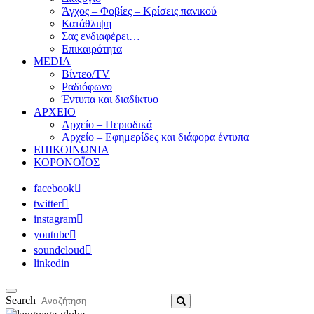
Άγχος – Φοβίες – Κρίσεις πανικού
Κατάθλιψη
Σας ενδιαφέρει…
Επικαιρότητα
MEDIA
Βίντεο/TV
Ραδιόφωνο
Έντυπα και διαδίκτυο
ΑΡΧΕΙΟ
Αρχείο – Περιοδικά
Αρχείο – Εφημερίδες και διάφορα έντυπα
ΕΠΙΚΟΙΝΩΝΙΑ
ΚΟΡΟΝΟΪΟΣ
facebook
twitter
instagram
youtube
soundcloud
linkedin
Search