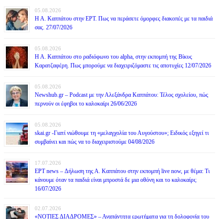
05.08.2026
Η Α. Καππάτου στην ΕΡΤ. Πως να περάσετε όμορφες διακοπές με τα παιδιά
σας. 27/07/2026
05.08.2026
Η Α. Καππάτου στο ραδιόφωνο του alpha, στην εκπομπή της Βίκυς
Καρατζαφέρη. Πως μπορούμε να διαχειριζόμαστε τις αποτυχίες 12/07/2026
05.08.2026
Newshub.gr – Podcast με την Αλεξάνδρα Καππάτου: Τέλος σχολείου, πώς
περνούν οι έφηβοι το καλοκαίρι 26/06/2026
05.08.2026
skai.gr -Γιατί νιώθουμε τη «μελαγχολία του Αυγούστου»; Ειδικός εξηγεί τι
συμβαίνει και πώς να το διαχειριστούμε 04/08/2026
17.07.2026
ΕΡΤ news – Δήλωση της Α. Καππάτου στην εκπομπή live now, με θέμα: Τι
κάνουμε όταν τα παιδιά είναι μπροστά δε μια οθόνη και το καλοκαίρι;
16/07/2026
02.07.2026
«ΝΟΤΙΕΣ ΔΙΑΔΡΟΜΕΣ» – Αναπάντητα ερωτήματα για τη δολοφονία του