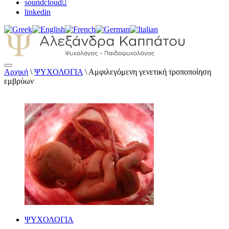
soundcloud
linkedin
Αρχική
\
ΨΥΧΟΛΟΓΙΑ
\
Αμφιλεγόμενη γενετική τροποποίηση
Αλεξάνδρα Καππάτου Ψυχολόγος –
εμβρύων
Παιδοψυχολόγος
ΨΥΧΟΛΟΓΙΑ