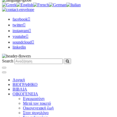
facebook
twitter
instagram
youtube
soundcloud
linkedin
Search
Αρχική
ΒΙΟΓΡΑΦΙΚΟ
ΒΙΒΛΙΑ
ΟΙΚΟΓΕΝΕΙΑ
Εγκυμοσύνη
Μετά τον τοκετό
Οικογενειακή ζωή
Στον ψυχολόγο