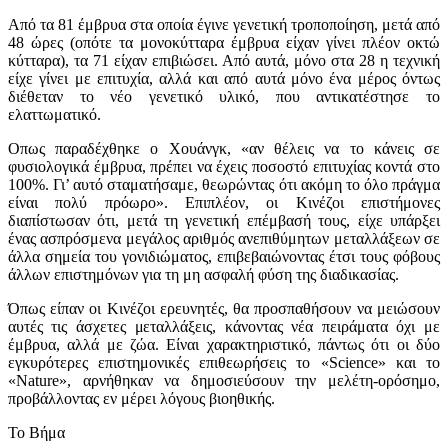
Από τα 81 έμβρυα στα οποία έγινε γενετική τροποποίηση, μετά από
48 ώρες (οπότε τα μονοκύτταρα έμβρυα είχαν γίνει πλέον οκτώ
κύτταρα), τα 71 είχαν επιβιώσει. Από αυτά, μόνο στα 28 η τεχνική
είχε γίνει με επιτυχία, αλλά και από αυτά μόνο ένα μέρος όντως
διέθεταν το νέο γενετικό υλικό, που αντικατέστησε το
ελαττωματικό.
Οπως παραδέχθηκε ο Χουάνγκ, «αν θέλεις να το κάνεις σε
φυσιολογικά έμβρυα, πρέπει να έχεις ποσοστό επιτυχίας κοντά στο
100%. Γι’ αυτό σταματήσαμε, θεωρώντας ότι ακόμη το όλο πράγμα
είναι πολύ πρόωρο». Επιπλέον, οι Κινέζοι επιστήμονες
διαπίστωσαν ότι, μετά τη γενετική επέμβασή τους, είχε υπάρξει
ένας ασπρόσμενα μεγάλος αριθμός ανεπιθύμητων μεταλλάξεων σε
άλλα σημεία του γονιδιώματος, επιβεβαιώνοντας έτσι τους φόβους
άλλων επιστημόνων για τη μη ασφαλή φύση της διαδικασίας.
Όπως είπαν οι Κινέζοι ερευνητές, θα προσπαθήσουν να μειώσουν
αυτές τις άσχετες μεταλλάξεις, κάνοντας νέα πειράματα όχι με
έμβρυα, αλλά με ζώα. Είναι χαρακτηριστικό, πάντως ότι οι δύο
εγκυρότερες επιστημονικές επιθεωρήσεις το «Science» και το
«Nature», αρνήθηκαν να δημοσιεύσουν την μελέτη-ορόσημο,
προβάλλοντας εν μέρει λόγους βιοηθικής.
To Bήμα