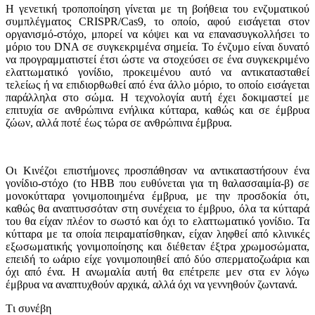
Η γενετική τροποποίηση γίνεται με τη βοήθεια του ενζυματικού
συμπλέγματος CRISPR/Cas9, το οποίο, αφού εισάγεται στον
οργανισμό-στόχο, μπορεί να κόψει και να επανασυγκολλήσει το
μόριο του DNA σε συγκεκριμένα σημεία. Το ένζυμο είναι δυνατό
να προγραμματιστεί έτσι ώστε να στοχεύσει σε ένα συγκεκριμένο
ελαττωματικό γονίδιο, προκειμένου αυτό να αντικατασταθεί
τελείως ή να επιδιορθωθεί από ένα άλλο μόριο, το οποίο εισάγεται
παράλληλα στο σώμα. Η τεχνολογία αυτή έχει δοκιμαστεί με
επιτυχία σε ανθρώπινα ενήλικα κύτταρα, καθώς και σε έμβρυα
ζώων, αλλά ποτέ έως τώρα σε ανθρώπινα έμβρυα.
Οι Κινέζοι επιστήμονες προσπάθησαν να αντικαταστήσουν ένα
γονίδιο-στόχο (το ΗΒΒ που ευθύνεται για τη θαλασσαιμία-β) σε
μονοκύτταρα γονιμοποιημένα έμβρυα, με την προσδοκία ότι,
καθώς θα αναπτυσσόταν στη συνέχεια το έμβρυο, όλα τα κύτταρά
του θα είχαν πλέον το σωστό και όχι το ελαττωματικό γονίδιο. Τα
κύτταρα με τα οποία πειραματίσθηκαν, είχαν ληφθεί από κλινικές
εξωσωματικής γονιμοποίησης και διέθεταν έξτρα χρωμοσώματα,
επειδή το ωάριο είχε γονιμοποιηθεί από δύο σπερματοζωάρια και
όχι από ένα. Η ανωμαλία αυτή θα επέτρεπε μεν στα εν λόγω
έμβρυα να αναπτυχθούν αρχικά, αλλά όχι να γεννηθούν ζωντανά.
Tι συνέβη