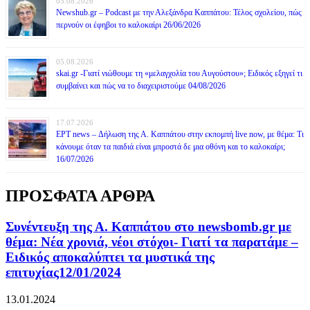
05.08.2026
Newshub.gr – Podcast με την Αλεξάνδρα Καππάτου: Τέλος σχολείου, πώς
περνούν οι έφηβοι το καλοκαίρι 26/06/2026
05.08.2026
skai.gr -Γιατί νιώθουμε τη «μελαγχολία του Αυγούστου»; Ειδικός εξηγεί τι
συμβαίνει και πώς να το διαχειριστούμε 04/08/2026
17.07.2026
ΕΡΤ news – Δήλωση της Α. Καππάτου στην εκπομπή live now, με θέμα: Τι
κάνουμε όταν τα παιδιά είναι μπροστά δε μια οθόνη και το καλοκαίρι;
16/07/2026
ΠΡΟΣΦΑΤΑ ΑΡΘΡΑ
Συνέντευξη της Α. Καππάτου στο newsbomb.gr με
θέμα: Νέα χρονιά, νέοι στόχοι- Γιατί τα παρατάμε –
Ειδικός αποκαλύπτει τα μυστικά της
επιτυχίας12/01/2024
13.01.2024