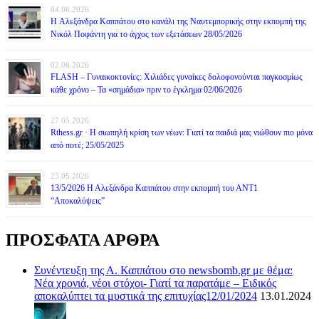
04.06.2026
H Αλεξάνδρα Καππάτου στο κανάλι της Ναυτεμπορικής στην εκπομπή της
Νικόλ Ποφάντη για το άγχος των εξετάσεων 28/05/2026
02.06.2026
FLASH – Γυναικοκτονίες: Χιλιάδες γυναίκες δολοφονούνται παγκοσμίως
κάθε χρόνο – Τα «σημάδια» πριν το έγκλημα 02/06/2026
27.05.2026
Rthess.gr · Η σιωπηλή κρίση των νέων: Γιατί τα παιδιά μας νιώθουν πιο μόνα
από ποτέ; 25/05/2025
25.05.2026
13/5/2026 Η Αλεξάνδρα Καππάτου στην εκπομπή του ΑΝΤ1
“Αποκαλύψεις”
ΠΡΟΣΦΑΤΑ ΑΡΘΡΑ
Συνέντευξη της Α. Καππάτου στο newsbomb.gr με θέμα:
Νέα χρονιά, νέοι στόχοι- Γιατί τα παρατάμε – Ειδικός
αποκαλύπτει τα μυστικά της επιτυχίας12/01/2024
13.01.2024