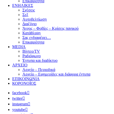
Επικαιρότητα
ΕΝΗΛΙΚΕΣ
Σχέσεις
Σεξ
Αυτοβελτίωση
Διαζύγιο
Άγχος – Φοβίες – Κρίσεις πανικού
Κατάθλιψη
Σας ενδιαφέρει…
Επικαιρότητα
MEDIA
Βίντεο/TV
Ραδιόφωνο
Έντυπα και διαδίκτυο
ΑΡΧΕΙΟ
Αρχείο – Περιοδικά
Αρχείο – Εφημερίδες και διάφορα έντυπα
ΕΠΙΚΟΙΝΩΝΙΑ
ΚΟΡΟΝΟΪΟΣ
facebook
twitter
instagram
youtube