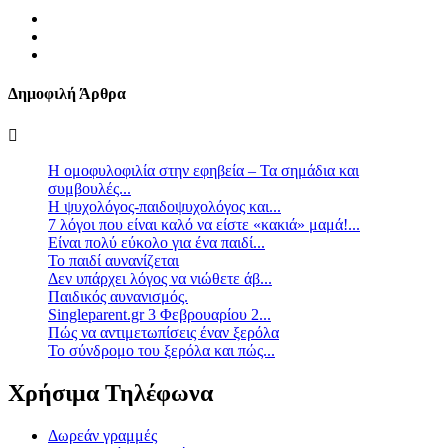
Δημοφιλή Άρθρα
Η ομοφυλοφιλία στην εφηβεία – Τα σημάδια και
συμβουλές...
Η ψυχολόγος-παιδοψυχολόγος και...
7 λόγοι που είναι καλό να είστε «κακιά» μαμά!...
Είναι πολύ εύκολο για ένα παιδί...
Το παιδί αυνανίζεται
Δεν υπάρχει λόγος να νιώθετε άβ...
Παιδικός αυνανισμός.
Singleparent.gr 3 Φεβρουαρίου 2...
Πώς να αντιμετωπίσεις έναν ξερόλα
Το σύνδρομο του ξερόλα και πώς...
Χρήσιμα Τηλέφωνα
Δωρεάν γραμμές