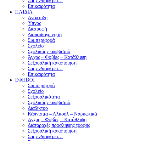
Σας ενδιαφέρει…
Επικαιρότητα
ΠΑΙΔΙΑ
Ανάπτυξη
Ύπνος
Διατροφή
Διαπαιδαγώγηση
Συμπεριφορά
Σχολείο
Σχολικός εκφοβισμός
Άγχος – Φοβίες – Κατάθλιψη
Σεξουαλική κακοποίηση
Σας ενδιαφέρει…
Επικαιρότητα
ΕΦΗΒΟΙ
Συμπεριφορά
Σχολείο
Σεξουαλικότητα
Σχολικός εκφοβισμός
Διαδίκτυο
Κάπνισμα – Αλκοόλ – Ναρκωτικά
Άγχος – Φοβίες – Κατάθλιψη
Διαταραχές πρόσληψης τροφής
Σεξουαλική κακοποίηση
Σας ενδιαφέρει…