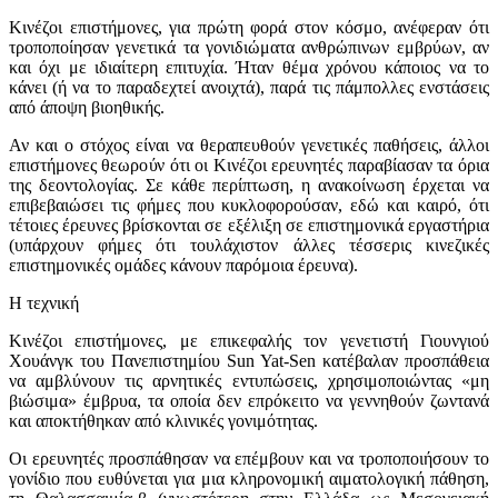
Κινέζοι επιστήμονες, για πρώτη φορά στον κόσμο, ανέφεραν ότι
τροποποίησαν γενετικά τα γονιδιώματα ανθρώπινων εμβρύων, αν
και όχι με ιδιαίτερη επιτυχία. Ήταν θέμα χρόνου κάποιος να το
κάνει (ή να το παραδεχτεί ανοιχτά), παρά τις πάμπολλες ενστάσεις
από άποψη βιοηθικής.
Αν και ο στόχος είναι να θεραπευθούν γενετικές παθήσεις, άλλοι
επιστήμονες θεωρούν ότι οι Κινέζοι ερευνητές παραβίασαν τα όρια
της δεοντολογίας. Σε κάθε περίπτωση, η ανακοίνωση έρχεται να
επιβεβαιώσει τις φήμες που κυκλοφορούσαν, εδώ και καιρό, ότι
τέτοιες έρευνες βρίσκονται σε εξέλιξη σε επιστημονικά εργαστήρια
(υπάρχουν φήμες ότι τουλάχιστον άλλες τέσσερις κινεζικές
επιστημονικές ομάδες κάνουν παρόμοια έρευνα).
Η τεχνική
Κινέζοι επιστήμονες, με επικεφαλής τον γενετιστή Γιουνγιού
Χουάνγκ του Πανεπιστημίου Sun Yat-Sen κατέβαλαν προσπάθεια
να αμβλύνουν τις αρνητικές εντυπώσεις, χρησιμοποιώντας «μη
βιώσιμα» έμβρυα, τα οποία δεν επρόκειτο να γεννηθούν ζωντανά
και αποκτήθηκαν από κλινικές γονιμότητας.
Οι ερευνητές προσπάθησαν να επέμβουν και να τροποποιήσουν το
γονίδιο που ευθύνεται για μια κληρονομική αιματολογική πάθηση,