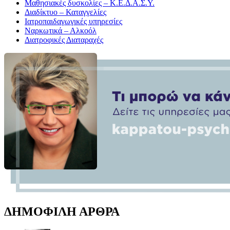
Μαθησιακές δυσκολίες – Κ.Ε.Δ.Α.Σ.Υ.
Διαδίκτυο – Καταγγελίες
Ιατροπαιδαγωγικές υπηρεσίες
Ναρκωτικά – Αλκοόλ
Διατροφικές Διαταραχές
ΔΗΜΟΦΙΛΗ ΑΡΘΡΑ