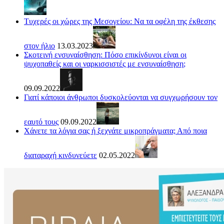
Τυχερές οι χώρες της Μεσογείου: Να τα οφέλη της έκθεσης
στον ήλιο
13.03.2023
Σκοτεινή ενσυναίσθηση: Πόσο επικίνδυνοι είναι οι
ψυχοπαθείς και οι ναρκισσιστές με ενσυναίσθηση;
09.09.2022
Γιατί κάποιοι άνθρωποι δυσκολεύονται να συγχωρήσουν τον
εαυτό τους
09.09.2022
Χάνετε τα λόγια σας ή ξεχνάτε μικροπράγματα; Από ποια
διαταραχή κινδυνεύετε
02.05.2022