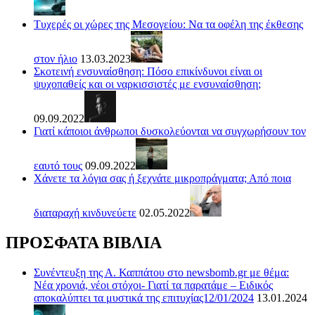
Τυχερές οι χώρες της Μεσογείου: Να τα οφέλη της έκθεσης
στον ήλιο
13.03.2023
Σκοτεινή ενσυναίσθηση: Πόσο επικίνδυνοι είναι οι
ψυχοπαθείς και οι ναρκισσιστές με ενσυναίσθηση;
09.09.2022
Γιατί κάποιοι άνθρωποι δυσκολεύονται να συγχωρήσουν τον
εαυτό τους
09.09.2022
Χάνετε τα λόγια σας ή ξεχνάτε μικροπράγματα; Από ποια
διαταραχή κινδυνεύετε
02.05.2022
ΠΡΟΣΦΑΤΑ ΒΙΒΛΙΑ
Συνέντευξη της Α. Καππάτου στο newsbomb.gr με θέμα:
Νέα χρονιά, νέοι στόχοι- Γιατί τα παρατάμε – Ειδικός
αποκαλύπτει τα μυστικά της επιτυχίας12/01/2024
13.01.2024