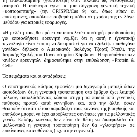
τη Θαλασσαιμία-β (γνωστότερη στην Ελλάδα ως Μεσογειακή
αναιμία). Η απόπειρα έγινε με μια σύγχρονη γενετική τεχνική
«κοπτοραπτικής» (την CRISPR/Cas 9) και, όπως είπαν οι
επιστήμονες, αποκάλυψε σοβαρά εμπόδια στη χρήση της εν λόγω
μεθόδου για ιατρικές εφαρμογές.
«Η μελέτη τους θα πρέπει να αποτελέσει αυστηρή προειδοποίηση
για οποιονδήποτε ερευνητή νομίζει ότι η αυτή η (γενετική)
τεχνολογία είναι έτοιμη να δοκιμαστεί για να εξαλείψει παθογόνα
γονίδια» δήλωσε ο Αμερικανός βιολόγος Τζορτζ Ντέιλι, της
Ιατρικής Σχολής του Πανεπιστημίου Χάρβαρντ. Η προσπάθεια των
κινέζων ερευνητών δημοσιεύτηκε στην επιθεώρηση «Protein &
Cell».
Τα πειράματα και οι αντιδράσεις
Ο επιστημονικός κόσμος εμφανίζει μια διχογνωμία μεταξύ όσων
αισιοδοξούν ότι η γενετική τροποποίηση στα έμβρυα έχει λαμπρό
μέλλον, απαλλάσσοντας κάποια στιγμή τα παιδιά από γενετικές
παθήσεις προτού αυτά γεννηθούν και, από την άλλη, όσων
θεωρούν ότι κάτι τέτοιο παραβιάζει τους κανόνες της βιοηθικής και
επιπλέον μπορεί να έχει απρόβλεπτες συνέπειες για τις μελλοντικές
γενιές. Επίσης, κανένας δεν είναι σε θέση να διασφαλίσει ότι
μελλοντικά η γενετική τροποποίηση δεν θα «γλιστρήσει» σε
επικίνδυνες κατευθύνσεις (π.χ. στην ευγονική).