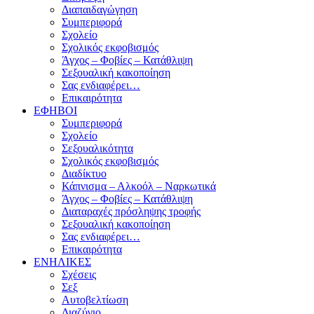
Διαπαιδαγώγηση
Συμπεριφορά
Σχολείο
Σχολικός εκφοβισμός
Άγχος – Φοβίες – Κατάθλιψη
Σεξουαλική κακοποίηση
Σας ενδιαφέρει…
Επικαιρότητα
ΕΦΗΒΟΙ
Συμπεριφορά
Σχολείο
Σεξουαλικότητα
Σχολικός εκφοβισμός
Διαδίκτυο
Κάπνισμα – Αλκοόλ – Ναρκωτικά
Άγχος – Φοβίες – Κατάθλιψη
Διαταραχές πρόσληψης τροφής
Σεξουαλική κακοποίηση
Σας ενδιαφέρει…
Επικαιρότητα
ΕΝΗΛΙΚΕΣ
Σχέσεις
Σεξ
Αυτοβελτίωση
Διαζύγιο