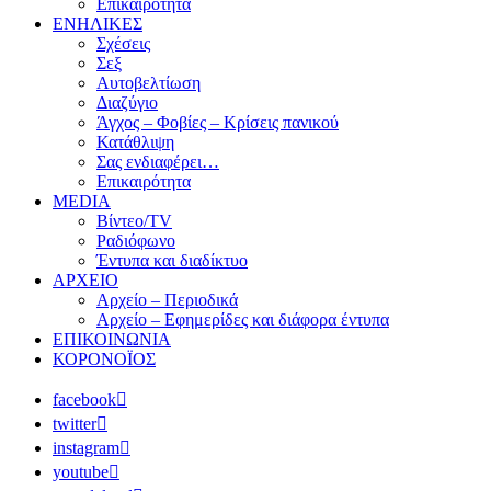
Επικαιρότητα
ΕΝΗΛΙΚΕΣ
Σχέσεις
Σεξ
Αυτοβελτίωση
Διαζύγιο
Άγχος – Φοβίες – Κρίσεις πανικού
Κατάθλιψη
Σας ενδιαφέρει…
Επικαιρότητα
MEDIA
Βίντεο/TV
Ραδιόφωνο
Έντυπα και διαδίκτυο
ΑΡΧΕΙΟ
Αρχείο – Περιοδικά
Αρχείο – Εφημερίδες και διάφορα έντυπα
ΕΠΙΚΟΙΝΩΝΙΑ
ΚΟΡΟΝΟΪΟΣ
facebook
twitter
instagram
youtube