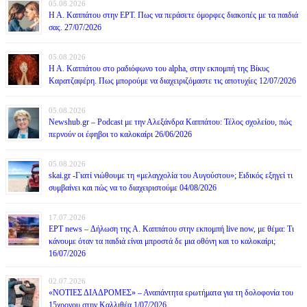
05.08.2026
Η Α. Καππάτου στην ΕΡΤ. Πως να περάσετε όμορφες διακοπές με τα παιδιά
σας. 27/07/2026
05.08.2026
Η Α. Καππάτου στο ραδιόφωνο του alpha, στην εκπομπή της Βίκυς
Καρατζαφέρη. Πως μπορούμε να διαχειριζόμαστε τις αποτυχίες 12/07/2026
05.08.2026
Newshub.gr – Podcast με την Αλεξάνδρα Καππάτου: Τέλος σχολείου, πώς
περνούν οι έφηβοι το καλοκαίρι 26/06/2026
05.08.2026
skai.gr -Γιατί νιώθουμε τη «μελαγχολία του Αυγούστου»; Ειδικός εξηγεί τι
συμβαίνει και πώς να το διαχειριστούμε 04/08/2026
17.07.2026
ΕΡΤ news – Δήλωση της Α. Καππάτου στην εκπομπή live now, με θέμα: Τι
κάνουμε όταν τα παιδιά είναι μπροστά δε μια οθόνη και το καλοκαίρι;
16/07/2026
02.07.2026
«ΝΟΤΙΕΣ ΔΙΑΔΡΟΜΕΣ» – Αναπάντητα ερωτήματα για τη δολοφονία του
15χρονου στην Καλλιθέα 1/07/2026