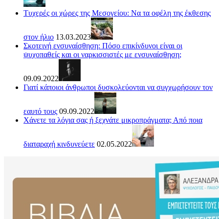
Τυχερές οι χώρες της Μεσογείου: Να τα οφέλη της έκθεσης
στον ήλιο
13.03.2023
Σκοτεινή ενσυναίσθηση: Πόσο επικίνδυνοι είναι οι
ψυχοπαθείς και οι ναρκισσιστές με ενσυναίσθηση;
09.09.2022
Γιατί κάποιοι άνθρωποι δυσκολεύονται να συγχωρήσουν τον
εαυτό τους
09.09.2022
Χάνετε τα λόγια σας ή ξεχνάτε μικροπράγματα; Από ποια
διαταραχή κινδυνεύετε
02.05.2022