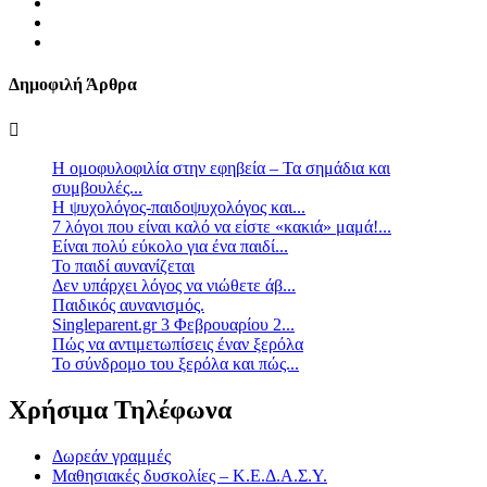
Δημοφιλή Άρθρα
Η ομοφυλοφιλία στην εφηβεία – Τα σημάδια και
συμβουλές...
Η ψυχολόγος-παιδοψυχολόγος και...
7 λόγοι που είναι καλό να είστε «κακιά» μαμά!...
Είναι πολύ εύκολο για ένα παιδί...
Το παιδί αυνανίζεται
Δεν υπάρχει λόγος να νιώθετε άβ...
Παιδικός αυνανισμός.
Singleparent.gr 3 Φεβρουαρίου 2...
Πώς να αντιμετωπίσεις έναν ξερόλα
Το σύνδρομο του ξερόλα και πώς...
Χρήσιμα Τηλέφωνα
Δωρεάν γραμμές
Μαθησιακές δυσκολίες – Κ.Ε.Δ.Α.Σ.Υ.