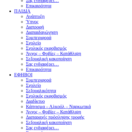
Σας ενδιαφέρει…
Επικαιρότητα
ΠΑΙΔΙΑ
Ανάπτυξη
Ύπνος
Διατροφή
Διαπαιδαγώγηση
Συμπεριφορά
Σχολείο
Σχολικός εκφοβισμός
Άγχος – Φοβίες – Κατάθλιψη
Σεξουαλική κακοποίηση
Σας ενδιαφέρει…
Επικαιρότητα
ΕΦΗΒΟΙ
Συμπεριφορά
Σχολείο
Σεξουαλικότητα
Σχολικός εκφοβισμός
Διαδίκτυο
Κάπνισμα – Αλκοόλ – Ναρκωτικά
Άγχος – Φοβίες – Κατάθλιψη
Διαταραχές πρόσληψης τροφής
Σεξουαλική κακοποίηση
Σας ενδιαφέρει…