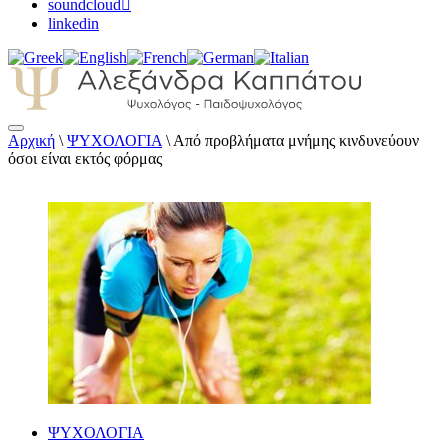
soundcloud
linkedin
Αρχική
\
ΨΥΧΟΛΟΓΙΑ
\
Από προβλήματα μνήμης κινδυνεύουν
Αλεξάνδρα Καππάτου Ψυχολόγος –
όσοι είναι εκτός φόρμας
Παιδοψυχολόγος
ΨΥΧΟΛΟΓΙΑ