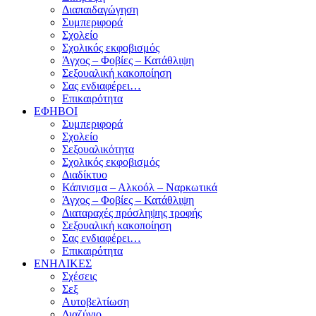
Διαπαιδαγώγηση
Συμπεριφορά
Σχολείο
Σχολικός εκφοβισμός
Άγχος – Φοβίες – Κατάθλιψη
Σεξουαλική κακοποίηση
Σας ενδιαφέρει…
Επικαιρότητα
ΕΦΗΒΟΙ
Συμπεριφορά
Σχολείο
Σεξουαλικότητα
Σχολικός εκφοβισμός
Διαδίκτυο
Κάπνισμα – Αλκοόλ – Ναρκωτικά
Άγχος – Φοβίες – Κατάθλιψη
Διαταραχές πρόσληψης τροφής
Σεξουαλική κακοποίηση
Σας ενδιαφέρει…
Επικαιρότητα
ΕΝΗΛΙΚΕΣ
Σχέσεις
Σεξ
Αυτοβελτίωση
Διαζύγιο