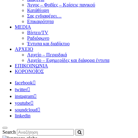
Άγχος – Φοβίες – Κρίσεις πανικού
Κατάθλιψη
Σας ενδιαφέρει…
Επικαιρότητα
MEDIA
Βίντεο/TV
Ραδιόφωνο
Έντυπα και διαδίκτυο
ΑΡΧΕΙΟ
Αρχείο – Περιοδικά
Αρχείο – Εφημερίδες και διάφορα έντυπα
ΕΠΙΚΟΙΝΩΝΙΑ
ΚΟΡΟΝΟΪΟΣ
facebook
twitter
instagram
youtube
soundcloud
linkedin
Search