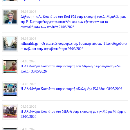
26.06.2026
Δήλωση της Α. Καππάτου στο Real FM στην εκπομπή του Δ. Μιχαλέλη και
της Ε. Κατσαμπέκη για τα αποτελέσματα των εξετάσεων και τα
συναισθήματα των παιδιών 21/06/2026
26.06.2026
iefimerida.gr – Οι νεανικές συμμορίες της διπλανής πόρτας -Πώς οδηγούνται
οι ανήλικοι στην παραβατικότητα 26/06/2026
04.06.2026
H Αλεξάνδρα Καππάτου στην εκπομπή του Μιχάλη Κεφαλογιάννη «Ζω
Καλά» 30/05/2026
04.06.2026
H Αλεξάνδρα Καππάτου στην εκπομπή «Καλημέρα Ελλάδα» 08/05/2026
04.06.2026
H Αλεξάνδρα Καππάτου στο MEGA στην εκπομπή με την Μάιρα Mπάρμπα
28/05/2026
04.06.2026