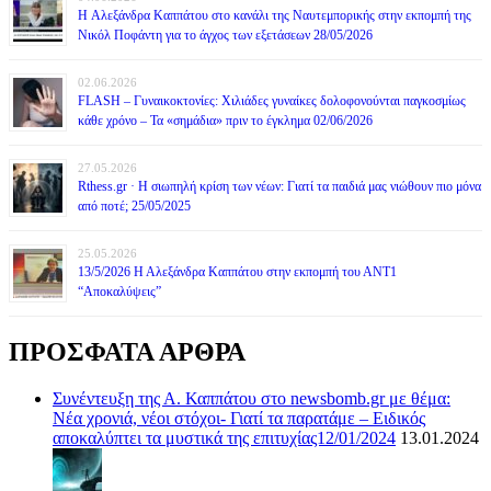
H Αλεξάνδρα Καππάτου στο κανάλι της Ναυτεμπορικής στην εκπομπή της
Νικόλ Ποφάντη για το άγχος των εξετάσεων 28/05/2026
02.06.2026
FLASH – Γυναικοκτονίες: Χιλιάδες γυναίκες δολοφονούνται παγκοσμίως
κάθε χρόνο – Τα «σημάδια» πριν το έγκλημα 02/06/2026
27.05.2026
Rthess.gr · Η σιωπηλή κρίση των νέων: Γιατί τα παιδιά μας νιώθουν πιο μόνα
από ποτέ; 25/05/2025
25.05.2026
13/5/2026 Η Αλεξάνδρα Καππάτου στην εκπομπή του ΑΝΤ1
“Αποκαλύψεις”
ΠΡΟΣΦΑΤΑ ΑΡΘΡΑ
Συνέντευξη της Α. Καππάτου στο newsbomb.gr με θέμα:
Νέα χρονιά, νέοι στόχοι- Γιατί τα παρατάμε – Ειδικός
αποκαλύπτει τα μυστικά της επιτυχίας12/01/2024
13.01.2024