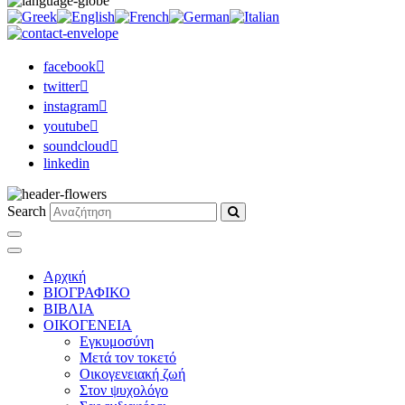
facebook
twitter
instagram
youtube
soundcloud
linkedin
Search
Αρχική
ΒΙΟΓΡΑΦΙΚΟ
ΒΙΒΛΙΑ
ΟΙΚΟΓΕΝΕΙΑ
Εγκυμοσύνη
Μετά τον τοκετό
Οικογενειακή ζωή
Στον ψυχολόγο