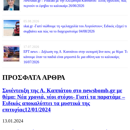
Newshub.gr – Podcast με την Αλεξάνδρα Καππάτου: Τέλος σχολείου, πώς
περνούν οι έφηβοι το καλοκαίρι 26/06/2026
05.08.2026
skai.gr -Γιατί νιώθουμε τη «μελαγχολία του Αυγούστου»; Ειδικός εξηγεί τι
συμβαίνει και πώς να το διαχειριστούμε 04/08/2026
17.07.2026
ΕΡΤ news – Δήλωση της Α. Καππάτου στην εκπομπή live now, με θέμα: Τι
κάνουμε όταν τα παιδιά είναι μπροστά δε μια οθόνη και το καλοκαίρι;
16/07/2026
ΠΡΟΣΦΑΤΑ ΑΡΘΡΑ
Συνέντευξη της Α. Καππάτου στο newsbomb.gr με
θέμα: Νέα χρονιά, νέοι στόχοι- Γιατί τα παρατάμε –
Ειδικός αποκαλύπτει τα μυστικά της
επιτυχίας12/01/2024
13.01.2024