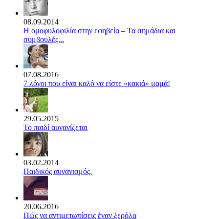
08.09.2014
Η ομοφυλοφιλία στην εφηβεία – Τα σημάδια και
συμβουλές...
07.08.2016
7 λόγοι που είναι καλό να είστε «κακιά» μαμά!
29.05.2015
Το παιδί αυνανίζεται
03.02.2014
Παιδικός αυνανισμός.
20.06.2016
Πώς να αντιμετωπίσεις έναν ξερόλα