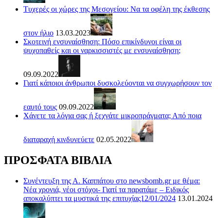
Τυχερές οι χώρες της Μεσογείου: Να τα οφέλη της έκθεσης
στον ήλιο
13.03.2023
Σκοτεινή ενσυναίσθηση: Πόσο επικίνδυνοι είναι οι
ψυχοπαθείς και οι ναρκισσιστές με ενσυναίσθηση;
09.09.2022
Γιατί κάποιοι άνθρωποι δυσκολεύονται να συγχωρήσουν τον
εαυτό τους
09.09.2022
Χάνετε τα λόγια σας ή ξεχνάτε μικροπράγματα; Από ποια
διαταραχή κινδυνεύετε
02.05.2022
ΠΡΟΣΦΑΤΑ ΒΙΒΛΙΑ
Συνέντευξη της Α. Καππάτου στο newsbomb.gr με θέμα:
Νέα χρονιά, νέοι στόχοι- Γιατί τα παρατάμε – Ειδικός
αποκαλύπτει τα μυστικά της επιτυχίας12/01/2024
13.01.2024