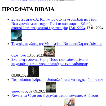
ΠΡΟΣΦΑΤΑ ΒΙΒΛΙΑ
Συνέντευξη της Α. Καππάτου στο newsbomb.gr με θέμα:
Νέα χρονιά, νέοι στόχοι- Γιατί τα παρατάμε – Ειδικός
αποκαλύπτει τα μυστικά της επιτυχίας12/01/2024
13.01.2024
Τυχερές οι χώρες της Μεσογείου: Να τα οφέλη της έκθεσης
στον ήλιο
13.03.2023
Σκοτεινή ενσυναίσθηση: Πόσο επικίνδυνοι είναι οι
ψυχοπαθείς και οι ναρκισσιστές με ενσυναίσθηση;
09.09.2022
Γιατί κάποιοι άνθρωποι δυσκολεύονται να συγχωρήσουν τον
εαυτό τους
09.09.2022
Χάνετε τα λόγια σας ή ξεχνάτε μικροπράγματα; Από ποια