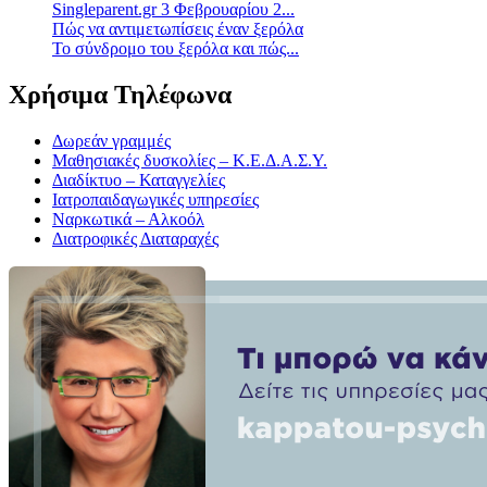
Singleparent.gr 3 Φεβρουαρίου 2...
Πώς να αντιμετωπίσεις έναν ξερόλα
Το σύνδρομο του ξερόλα και πώς...
Χρήσιμα Τηλέφωνα
Δωρεάν γραμμές
Μαθησιακές δυσκολίες – Κ.Ε.Δ.Α.Σ.Υ.
Διαδίκτυο – Καταγγελίες
Ιατροπαιδαγωγικές υπηρεσίες
Ναρκωτικά – Αλκοόλ
Διατροφικές Διαταραχές