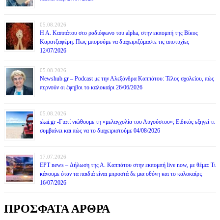
05.08.2026
Η Α. Καππάτου στο ραδιόφωνο του alpha, στην εκπομπή της Βίκυς
Καρατζαφέρη. Πως μπορούμε να διαχειριζόμαστε τις αποτυχίες
12/07/2026
05.08.2026
Newshub.gr – Podcast με την Αλεξάνδρα Καππάτου: Τέλος σχολείου, πώς
περνούν οι έφηβοι το καλοκαίρι 26/06/2026
05.08.2026
skai.gr -Γιατί νιώθουμε τη «μελαγχολία του Αυγούστου»; Ειδικός εξηγεί τι
συμβαίνει και πώς να το διαχειριστούμε 04/08/2026
17.07.2026
ΕΡΤ news – Δήλωση της Α. Καππάτου στην εκπομπή live now, με θέμα: Τι
κάνουμε όταν τα παιδιά είναι μπροστά δε μια οθόνη και το καλοκαίρι;
16/07/2026
ΠΡΟΣΦΑΤΑ ΑΡΘΡΑ