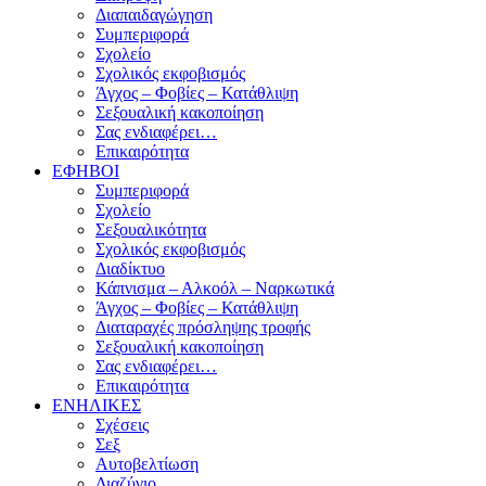
Διαπαιδαγώγηση
Συμπεριφορά
Σχολείο
Σχολικός εκφοβισμός
Άγχος – Φοβίες – Κατάθλιψη
Σεξουαλική κακοποίηση
Σας ενδιαφέρει…
Επικαιρότητα
ΕΦΗΒΟΙ
Συμπεριφορά
Σχολείο
Σεξουαλικότητα
Σχολικός εκφοβισμός
Διαδίκτυο
Κάπνισμα – Αλκοόλ – Ναρκωτικά
Άγχος – Φοβίες – Κατάθλιψη
Διαταραχές πρόσληψης τροφής
Σεξουαλική κακοποίηση
Σας ενδιαφέρει…
Επικαιρότητα
ΕΝΗΛΙΚΕΣ
Σχέσεις
Σεξ
Αυτοβελτίωση
Διαζύγιο