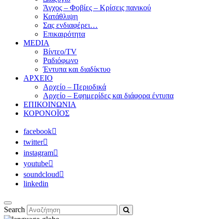
Άγχος – Φοβίες – Κρίσεις πανικού
Κατάθλιψη
Σας ενδιαφέρει…
Επικαιρότητα
MEDIA
Βίντεο/TV
Ραδιόφωνο
Έντυπα και διαδίκτυο
ΑΡΧΕΙΟ
Αρχείο – Περιοδικά
Αρχείο – Εφημερίδες και διάφορα έντυπα
ΕΠΙΚΟΙΝΩΝΙΑ
ΚΟΡΟΝΟΪΟΣ
facebook
twitter
instagram
youtube
soundcloud
linkedin
Search