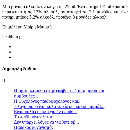
Μια μονάδα αλκοόλ αναλογεί σε 25 ml. Ένα ποτήρι 175ml κρασιού
περιεκτικότητας 12% αλκοόλ, αντιστοιχεί σε 2,1 μονάδες και ένα
ποτήρι μπίρας 5,2% αλκοόλ, περιέχει 3 μονάδες αλκοόλ.
Επιμέλεια: Μαίρη Μπιμπή
health.in.gr
Δημοφιλή Άρθρα
Η ομοφυλοφιλία στην εφηβεία – Τα σημάδια και
συμβουλές...
Η ψυχολόγος-παιδοψυχολόγος και...
7 λόγοι που είναι καλό να είστε «κακιά» μαμά!...
Είναι πολύ εύκολο για ένα παιδί...
Το παιδί αυνανίζεται
Δεν υπάρχει λόγος να νιώθετε άβ...
Παιδικός αυνανισμός.