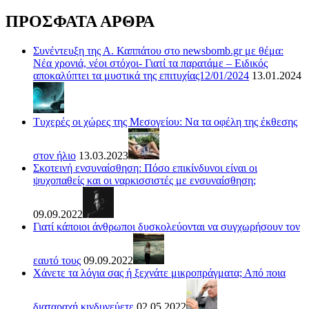
ΠΡΟΣΦΑΤΑ ΑΡΘΡΑ
Συνέντευξη της Α. Καππάτου στο newsbomb.gr με θέμα:
Νέα χρονιά, νέοι στόχοι- Γιατί τα παρατάμε – Ειδικός
αποκαλύπτει τα μυστικά της επιτυχίας12/01/2024
13.01.2024
Τυχερές οι χώρες της Μεσογείου: Να τα οφέλη της έκθεσης
στον ήλιο
13.03.2023
Σκοτεινή ενσυναίσθηση: Πόσο επικίνδυνοι είναι οι
ψυχοπαθείς και οι ναρκισσιστές με ενσυναίσθηση;
09.09.2022
Γιατί κάποιοι άνθρωποι δυσκολεύονται να συγχωρήσουν τον
εαυτό τους
09.09.2022
Χάνετε τα λόγια σας ή ξεχνάτε μικροπράγματα; Από ποια
διαταραχή κινδυνεύετε
02.05.2022