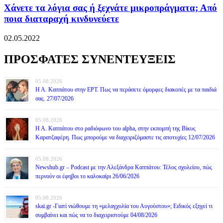
Χάνετε τα λόγια σας ή ξεχνάτε μικροπράγματα; Από
ποια διαταραχή κινδυνεύετε
02.05.2022
ΠΡΟΣΦΑΤΕΣ ΣΥΝΕΝΤΕΥΞΕΙΣ
05.08.2026
Η Α. Καππάτου στην ΕΡΤ. Πως να περάσετε όμορφες διακοπές με τα παιδιά
σας. 27/07/2026
05.08.2026
Η Α. Καππάτου στο ραδιόφωνο του alpha, στην εκπομπή της Βίκυς
Καρατζαφέρη. Πως μπορούμε να διαχειριζόμαστε τις αποτυχίες 12/07/2026
05.08.2026
Newshub.gr – Podcast με την Αλεξάνδρα Καππάτου: Τέλος σχολείου, πώς
περνούν οι έφηβοι το καλοκαίρι 26/06/2026
05.08.2026
skai.gr -Γιατί νιώθουμε τη «μελαγχολία του Αυγούστου»; Ειδικός εξηγεί τι
συμβαίνει και πώς να το διαχειριστούμε 04/08/2026