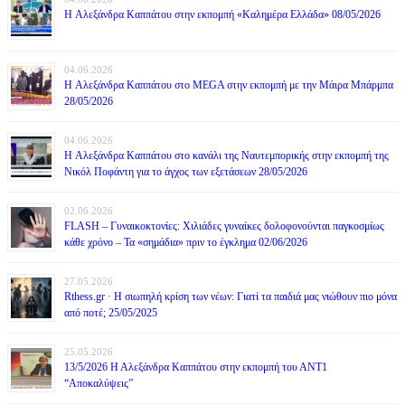
H Αλεξάνδρα Καππάτου στην εκπομπή «Καλημέρα Ελλάδα» 08/05/2026
04.06.2026
H Αλεξάνδρα Καππάτου στο MEGA στην εκπομπή με την Μάιρα Mπάρμπα
28/05/2026
04.06.2026
H Αλεξάνδρα Καππάτου στο κανάλι της Ναυτεμπορικής στην εκπομπή της
Νικόλ Ποφάντη για το άγχος των εξετάσεων 28/05/2026
02.06.2026
FLASH – Γυναικοκτονίες: Χιλιάδες γυναίκες δολοφονούνται παγκοσμίως
κάθε χρόνο – Τα «σημάδια» πριν το έγκλημα 02/06/2026
27.05.2026
Rthess.gr · Η σιωπηλή κρίση των νέων: Γιατί τα παιδιά μας νιώθουν πιο μόνα
από ποτέ; 25/05/2025
25.05.2026
13/5/2026 Η Αλεξάνδρα Καππάτου στην εκπομπή του ΑΝΤ1
“Αποκαλύψεις”