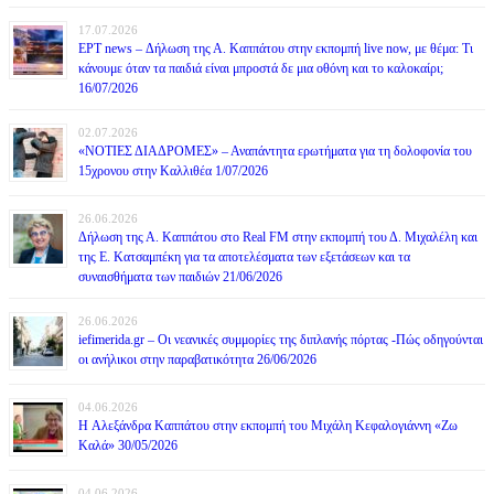
17.07.2026
ΕΡΤ news – Δήλωση της Α. Καππάτου στην εκπομπή live now, με θέμα: Τι
κάνουμε όταν τα παιδιά είναι μπροστά δε μια οθόνη και το καλοκαίρι;
16/07/2026
02.07.2026
«ΝΟΤΙΕΣ ΔΙΑΔΡΟΜΕΣ» – Αναπάντητα ερωτήματα για τη δολοφονία του
15χρονου στην Καλλιθέα 1/07/2026
26.06.2026
Δήλωση της Α. Καππάτου στο Real FM στην εκπομπή του Δ. Μιχαλέλη και
της Ε. Κατσαμπέκη για τα αποτελέσματα των εξετάσεων και τα
συναισθήματα των παιδιών 21/06/2026
26.06.2026
iefimerida.gr – Οι νεανικές συμμορίες της διπλανής πόρτας -Πώς οδηγούνται
οι ανήλικοι στην παραβατικότητα 26/06/2026
04.06.2026
H Αλεξάνδρα Καππάτου στην εκπομπή του Μιχάλη Κεφαλογιάννη «Ζω
Καλά» 30/05/2026
04.06.2026