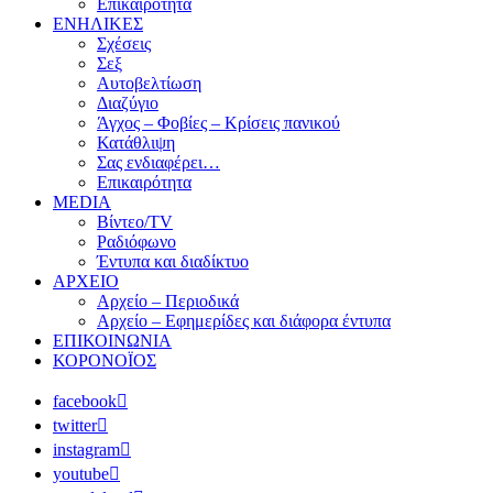
Επικαιρότητα
ΕΝΗΛΙΚΕΣ
Σχέσεις
Σεξ
Αυτοβελτίωση
Διαζύγιο
Άγχος – Φοβίες – Κρίσεις πανικού
Κατάθλιψη
Σας ενδιαφέρει…
Επικαιρότητα
MEDIA
Βίντεο/TV
Ραδιόφωνο
Έντυπα και διαδίκτυο
ΑΡΧΕΙΟ
Αρχείο – Περιοδικά
Αρχείο – Εφημερίδες και διάφορα έντυπα
ΕΠΙΚΟΙΝΩΝΙΑ
ΚΟΡΟΝΟΪΟΣ
facebook
twitter
instagram
youtube