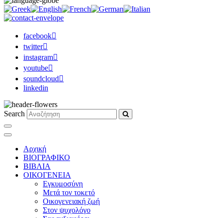
facebook
twitter
instagram
youtube
soundcloud
linkedin
Search
Αρχική
ΒΙΟΓΡΑΦΙΚΟ
ΒΙΒΛΙΑ
ΟΙΚΟΓΕΝΕΙΑ
Εγκυμοσύνη
Μετά τον τοκετό
Οικογενειακή ζωή
Στον ψυχολόγο