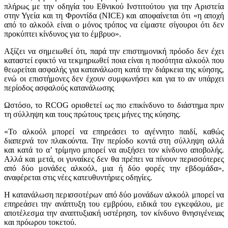
πλήρως με την οδηγία του Εθνικού Ινστιτούτου για την Αριστεία
στην Υγεία και τη Φροντίδα (NICE) και αποφαίνεται ότι «η αποχή
από το αλκοόλ είναι ο μόνος τρόπος να είμαστε σίγουροι ότι δεν
προκύπτει κίνδυνος για το έμβρυο».
Αξίζει να σημειωθεί ότι, παρά την επιστημονική πρόοδο δεν έχει
καταστεί εφικτό να τεκμηριωθεί ποια είναι η ποσότητα αλκοόλ που
θεωρείται ασφαλής για κατανάλωση κατά την διάρκεια της κύησης,
ενώ οι επιστήμονες δεν έχουν συμφωνήσει και για το αν υπάρχει
περίοδος ασφαλούς κατανάλωσης
Ωστόσο, το RCOG οριοθετεί ως πιο επικίνδυνο το διάστημα πριν
τη σύλληψη και τους πρώτους τρεις μήνες της κύησης.
«Το αλκοόλ μπορεί να επηρεάσει το αγέννητο παιδί, καθώς
διαπερνά τον πλακούντα. Την περίοδο κοντά στη σύλληψη αλλά
και κατά το α’ τρίμηνο μπορεί να αυξήσει τον κίνδυνο αποβολής.
Αλλά και μετά, οι γυναίκες δεν θα πρέπει να πίνουν περισσότερες
από δύο μονάδες αλκοόλ, μια ή δύο φορές την εβδομάδα»,
αναφέρεται στις νέες κατευθυντήριες οδηγίες.
Η κατανάλωση περισσοτέρων από δύο μονάδων αλκοόλ μπορεί να
επηρεάσει την ανάπτυξη του εμβρύου, ειδικά του εγκεφάλου, με
αποτέλεσμα την αναπτυξιακή υστέρηση, τον κίνδυνο θνησιγένειας
και πρόωρου τοκετού.