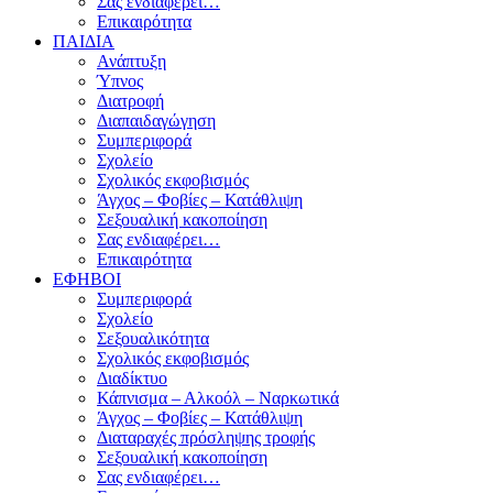
Σας ενδιαφέρει…
Επικαιρότητα
ΠΑΙΔΙΑ
Ανάπτυξη
Ύπνος
Διατροφή
Διαπαιδαγώγηση
Συμπεριφορά
Σχολείο
Σχολικός εκφοβισμός
Άγχος – Φοβίες – Κατάθλιψη
Σεξουαλική κακοποίηση
Σας ενδιαφέρει…
Επικαιρότητα
ΕΦΗΒΟΙ
Συμπεριφορά
Σχολείο
Σεξουαλικότητα
Σχολικός εκφοβισμός
Διαδίκτυο
Κάπνισμα – Αλκοόλ – Ναρκωτικά
Άγχος – Φοβίες – Κατάθλιψη
Διαταραχές πρόσληψης τροφής
Σεξουαλική κακοποίηση
Σας ενδιαφέρει…