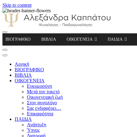
Skip to content
Αλεξάνδρα Καππάτου Ψυχολόγος – Παιδοψ
ΒΙΟΓΡΑΦΙΚΟ
ΒΙΒΛΙΑ
ΟΙΚΟΓΕΝΕΙΑ
ΠΑΙΔΙΑ
Αρχική
ΒΙΟΓΡΑΦΙΚΟ
ΒΙΒΛΙΑ
ΟΙΚΟΓΕΝΕΙΑ
Εγκυμοσύνη
Μετά τον τοκετό
Οικογενειακή ζωή
Στον ψυχολόγο
Σας ενδιαφέρει…
Επικαιρότητα
ΠΑΙΔΙΑ
Ανάπτυξη
Ύπνος
Διατροφή