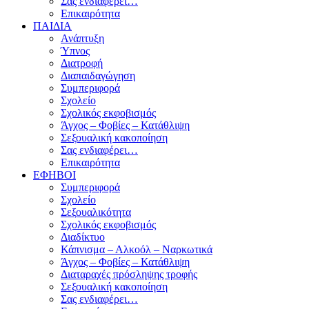
Σας ενδιαφέρει…
Επικαιρότητα
ΠΑΙΔΙΑ
Ανάπτυξη
Ύπνος
Διατροφή
Διαπαιδαγώγηση
Συμπεριφορά
Σχολείο
Σχολικός εκφοβισμός
Άγχος – Φοβίες – Κατάθλιψη
Σεξουαλική κακοποίηση
Σας ενδιαφέρει…
Επικαιρότητα
ΕΦΗΒΟΙ
Συμπεριφορά
Σχολείο
Σεξουαλικότητα
Σχολικός εκφοβισμός
Διαδίκτυο
Κάπνισμα – Αλκοόλ – Ναρκωτικά
Άγχος – Φοβίες – Κατάθλιψη
Διαταραχές πρόσληψης τροφής
Σεξουαλική κακοποίηση
Σας ενδιαφέρει…