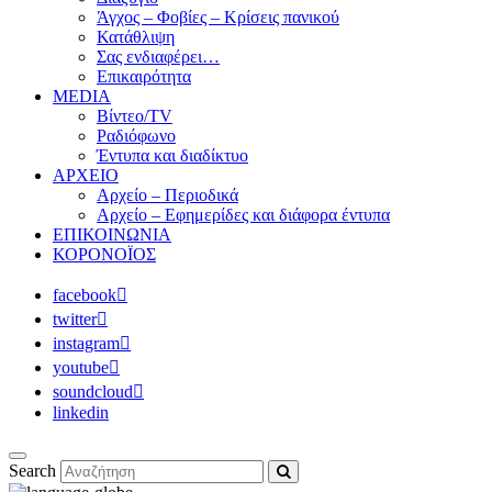
Άγχος – Φοβίες – Κρίσεις πανικού
Κατάθλιψη
Σας ενδιαφέρει…
Επικαιρότητα
MEDIA
Βίντεο/TV
Ραδιόφωνο
Έντυπα και διαδίκτυο
ΑΡΧΕΙΟ
Αρχείο – Περιοδικά
Αρχείο – Εφημερίδες και διάφορα έντυπα
ΕΠΙΚΟΙΝΩΝΙΑ
ΚΟΡΟΝΟΪΟΣ
facebook
twitter
instagram
youtube
soundcloud
linkedin
Search