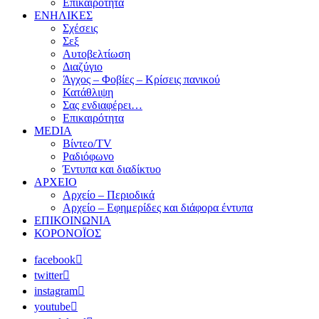
Επικαιρότητα
ΕΝΗΛΙΚΕΣ
Σχέσεις
Σεξ
Αυτοβελτίωση
Διαζύγιο
Άγχος – Φοβίες – Κρίσεις πανικού
Κατάθλιψη
Σας ενδιαφέρει…
Επικαιρότητα
MEDIA
Βίντεο/TV
Ραδιόφωνο
Έντυπα και διαδίκτυο
ΑΡΧΕΙΟ
Αρχείο – Περιοδικά
Αρχείο – Εφημερίδες και διάφορα έντυπα
ΕΠΙΚΟΙΝΩΝΙΑ
ΚΟΡΟΝΟΪΟΣ
facebook
twitter
instagram
youtube