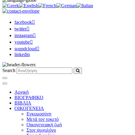
facebook
twitter
instagram
youtube
soundcloud
linkedin
Search
Αρχική
ΒΙΟΓΡΑΦΙΚΟ
ΒΙΒΛΙΑ
ΟΙΚΟΓΕΝΕΙΑ
Εγκυμοσύνη
Μετά τον τοκετό
Οικογενειακή ζωή
Στον ψυχολόγο