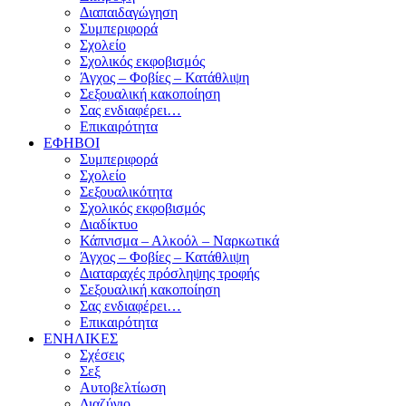
Διαπαιδαγώγηση
Συμπεριφορά
Σχολείο
Σχολικός εκφοβισμός
Άγχος – Φοβίες – Κατάθλιψη
Σεξουαλική κακοποίηση
Σας ενδιαφέρει…
Επικαιρότητα
ΕΦΗΒΟΙ
Συμπεριφορά
Σχολείο
Σεξουαλικότητα
Σχολικός εκφοβισμός
Διαδίκτυο
Κάπνισμα – Αλκοόλ – Ναρκωτικά
Άγχος – Φοβίες – Κατάθλιψη
Διαταραχές πρόσληψης τροφής
Σεξουαλική κακοποίηση
Σας ενδιαφέρει…
Επικαιρότητα
ΕΝΗΛΙΚΕΣ
Σχέσεις
Σεξ
Αυτοβελτίωση
Διαζύγιο