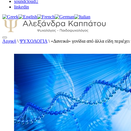
soundcloud
linkedin
Αρχική
\
ΨΥΧΟΛΟΓΙΑ
\
«Δανεικά» γονίδια από άλλα είδη περιέχε
Αλεξάνδρα Καππάτου Ψυχολόγος – Παιδοψ