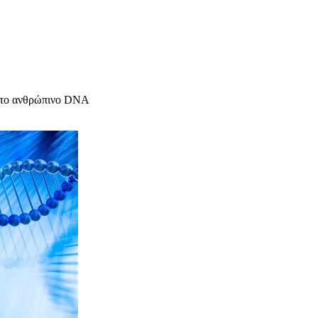
ι το ανθρώπινο DNA
υχολόγος