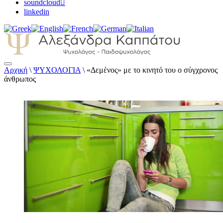
soundcloud
linkedin
Αρχική
\
ΨΥΧΟΛΟΓΙΑ
\
«Δεμένος» με το κινητό του ο σύγχρονος
Αλεξάνδρα Καππάτου Ψυχολόγος –
άνθρωπος
Παιδοψυχολόγος