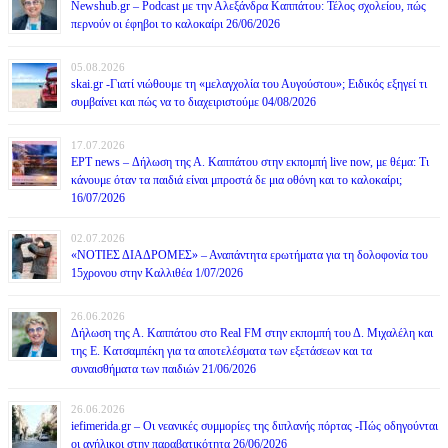
Newshub.gr – Podcast με την Αλεξάνδρα Καππάτου: Τέλος σχολείου, πώς
περνούν οι έφηβοι το καλοκαίρι 26/06/2026
05.08.2026
skai.gr -Γιατί νιώθουμε τη «μελαγχολία του Αυγούστου»; Ειδικός εξηγεί τι
συμβαίνει και πώς να το διαχειριστούμε 04/08/2026
17.07.2026
ΕΡΤ news – Δήλωση της Α. Καππάτου στην εκπομπή live now, με θέμα: Τι
κάνουμε όταν τα παιδιά είναι μπροστά δε μια οθόνη και το καλοκαίρι;
16/07/2026
02.07.2026
«ΝΟΤΙΕΣ ΔΙΑΔΡΟΜΕΣ» – Αναπάντητα ερωτήματα για τη δολοφονία του
15χρονου στην Καλλιθέα 1/07/2026
26.06.2026
Δήλωση της Α. Καππάτου στο Real FM στην εκπομπή του Δ. Μιχαλέλη και
της Ε. Κατσαμπέκη για τα αποτελέσματα των εξετάσεων και τα
συναισθήματα των παιδιών 21/06/2026
26.06.2026
iefimerida.gr – Οι νεανικές συμμορίες της διπλανής πόρτας -Πώς οδηγούνται
οι ανήλικοι στην παραβατικότητα 26/06/2026