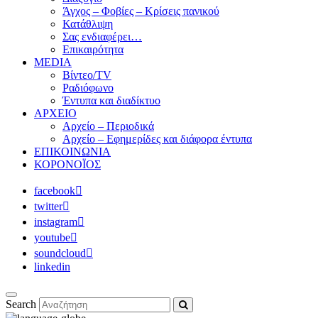
Άγχος – Φοβίες – Κρίσεις πανικού
Κατάθλιψη
Σας ενδιαφέρει…
Επικαιρότητα
MEDIA
Βίντεο/TV
Ραδιόφωνο
Έντυπα και διαδίκτυο
ΑΡΧΕΙΟ
Αρχείο – Περιοδικά
Αρχείο – Εφημερίδες και διάφορα έντυπα
ΕΠΙΚΟΙΝΩΝΙΑ
ΚΟΡΟΝΟΪΟΣ
facebook
twitter
instagram
youtube
soundcloud
linkedin
Search