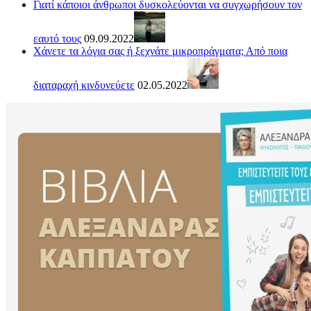
Γιατί κάποιοι άνθρωποι δυσκολεύονται να συγχωρήσουν τον
εαυτό τους
09.09.2022
Χάνετε τα λόγια σας ή ξεχνάτε μικροπράγματα; Από ποια
διαταραχή κινδυνεύετε
02.05.2022