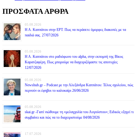
ΠΡΟΣΦΑΤΑ ΑΡΘΡΑ
05.08.2026
Η Α. Καππάτου στην ΕΡΤ. Πως να περάσετε όμορφες διακοπές με τα
παιδιά σας. 27/07/2026
05.08.2026
Η Α. Καππάτου στο ραδιόφωνο του alpha, στην εκπομπή της Βίκυς
Καρατζαφέρη. Πως μπορούμε να διαχειριζόμαστε τις αποτυχίες
12/07/2026
05.08.2026
Newshub.gr – Podcast με την Αλεξάνδρα Καππάτου: Τέλος σχολείου, πώς
περνούν οι έφηβοι το καλοκαίρι 26/06/2026
05.08.2026
skai.gr -Γιατί νιώθουμε τη «μελαγχολία του Αυγούστου»; Ειδικός εξηγεί τι
συμβαίνει και πώς να το διαχειριστούμε 04/08/2026
17.07.2026