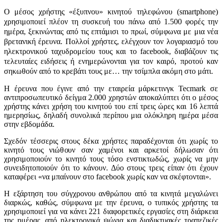
Ο μέσος χρήστης «έξυπνου» κινητού τηλεφώνου (smartphone)
χρησιμοποιεί πλέον τη συσκευή του πάνω από 1.500 φορές την
ημέρα, ξεκινώντας από τις επτάμισι το πρωί, σύμφωνα με μια νέα
βρετανική έρευνα. Πολλοί χρήστες, ελέγχουν τον λογαριασμό του
ηλεκτρονικού ταχυδρομείου τους και το facebook, διαβάζουν τις
τελευταίες ειδήσεις ή ενημερώνονται για τον καιρό, προτού καν
σηκωθούν από το κρεβάτι τους με… την τσίμπλα ακόμη στο μάτι.
Η έρευνα που έγινε από την εταιρεία μάρκετινγκ Tecmark σε
αντιπροσωπευτικό δείγμα 2.000 χρηστών αποκαλύπτει ότι ο μέσος
χρήστης κάνει χρήση του κινητού του επί τρεις ώρες και 16 λεπτά
ημερησίως, δηλαδή συνολικά περίπου μια ολόκληρη ημέρα μέσα
στην εβδομάδα.
Σχεδόν τέσσερις στους δέκα χρήστες παραδέχονται ότι χωρίς το
κινητό τους νιώθουν σαν χαμένοι και αρκετοί δήλωσαν ότι
χρησιμοποιούν το κινητό τους τόσο ενστικτωδώς, χωρίς να μην
συνειδητοποιούν ότι το κάνουν. Δύο στους τρεις είπαν ότι έχουν
καταφέρει «να μπαίνουν στο facebook χωρίς καν να σκέφτονται».
Η εξάρτηση του σύγχρονου ανθρώπου από τα κινητά μεγαλώνει
διαρκώς, καθώς, σύμφωνα με την έρευνα, ο τυπικός χρήστης τα
χρησιμοποιεί για να κάνει 221 διαφορετικές εργασίες στη διάρκεια
της ημέρας, από ηλεκτρονικά ψώνια και διαδικτυακές τραπεζικές