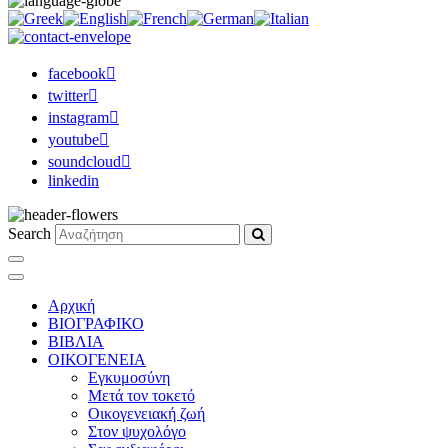
facebook
twitter
instagram
youtube
soundcloud
linkedin
Search
Αρχική
ΒΙΟΓΡΑΦΙΚΟ
ΒΙΒΛΙΑ
ΟΙΚΟΓΕΝΕΙΑ
Εγκυμοσύνη
Μετά τον τοκετό
Οικογενειακή ζωή
Στον ψυχολόγο