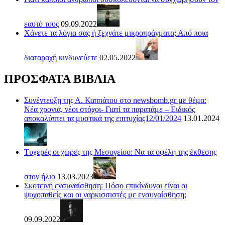
εαυτό τους
09.09.2022
Χάνετε τα λόγια σας ή ξεχνάτε μικροπράγματα; Από ποια
διαταραχή κινδυνεύετε
02.05.2022
ΠΡΟΣΦΑΤΑ ΒΙΒΛΙΑ
Συνέντευξη της Α. Καππάτου στο newsbomb.gr με θέμα:
Νέα χρονιά, νέοι στόχοι- Γιατί τα παρατάμε – Ειδικός
αποκαλύπτει τα μυστικά της επιτυχίας12/01/2024
13.01.2024
Τυχερές οι χώρες της Μεσογείου: Να τα οφέλη της έκθεσης
στον ήλιο
13.03.2023
Σκοτεινή ενσυναίσθηση: Πόσο επικίνδυνοι είναι οι
ψυχοπαθείς και οι ναρκισσιστές με ενσυναίσθηση;
09.09.2022