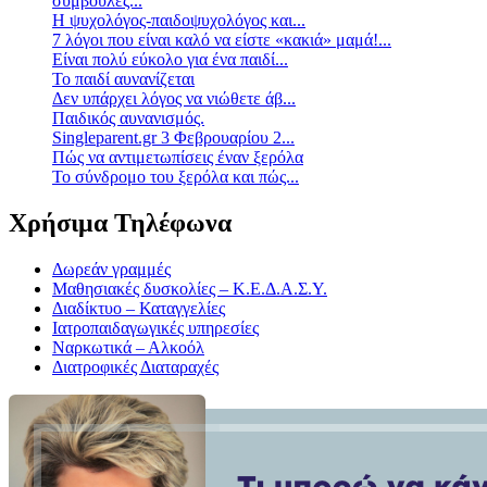
συμβουλές...
Η ψυχολόγος-παιδοψυχολόγος και...
7 λόγοι που είναι καλό να είστε «κακιά» μαμά!...
Είναι πολύ εύκολο για ένα παιδί...
Το παιδί αυνανίζεται
Δεν υπάρχει λόγος να νιώθετε άβ...
Παιδικός αυνανισμός.
Singleparent.gr 3 Φεβρουαρίου 2...
Πώς να αντιμετωπίσεις έναν ξερόλα
Το σύνδρομο του ξερόλα και πώς...
Χρήσιμα Τηλέφωνα
Δωρεάν γραμμές
Μαθησιακές δυσκολίες – Κ.Ε.Δ.Α.Σ.Υ.
Διαδίκτυο – Καταγγελίες
Ιατροπαιδαγωγικές υπηρεσίες
Ναρκωτικά – Αλκοόλ
Διατροφικές Διαταραχές