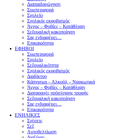
Διαπαιδαγώγηση
Συμπεριφορά
Σχολείο
Σχολικός εκφοβισμός
Άγχος – Φοβίες – Κατάθλιψη
Σεξουαλική κακοποίηση
Σας ενδιαφέρει…
Επικαιρότητα
ΕΦΗΒΟΙ
Συμπεριφορά
Σχολείο
Σεξουαλικότητα
Σχολικός εκφοβισμός
Διαδίκτυο
Κάπνισμα – Αλκοόλ – Ναρκωτικά
Άγχος – Φοβίες – Κατάθλιψη
Διαταραχές πρόσληψης τροφής
Σεξουαλική κακοποίηση
Σας ενδιαφέρει…
Επικαιρότητα
ΕΝΗΛΙΚΕΣ
Σχέσεις
Σεξ
Αυτοβελτίωση
Διαζύγιο