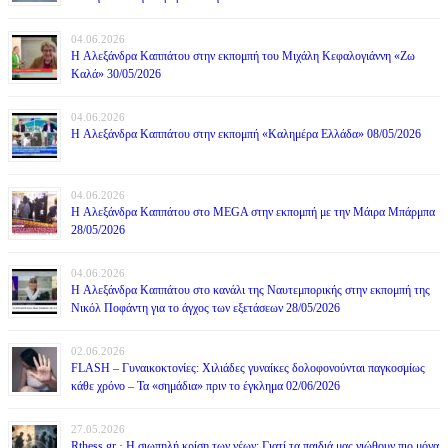
04.06.2026
H Αλεξάνδρα Καππάτου στην εκπομπή του Μιχάλη Κεφαλογιάννη «Ζω
Καλά» 30/05/2026
04.06.2026
H Αλεξάνδρα Καππάτου στην εκπομπή «Καλημέρα Ελλάδα» 08/05/2026
04.06.2026
H Αλεξάνδρα Καππάτου στο MEGA στην εκπομπή με την Μάιρα Mπάρμπα
28/05/2026
04.06.2026
H Αλεξάνδρα Καππάτου στο κανάλι της Ναυτεμπορικής στην εκπομπή της
Νικόλ Ποφάντη για το άγχος των εξετάσεων 28/05/2026
02.06.2026
FLASH – Γυναικοκτονίες: Χιλιάδες γυναίκες δολοφονούνται παγκοσμίως
κάθε χρόνο – Τα «σημάδια» πριν το έγκλημα 02/06/2026
27.05.2026
Rthess.gr · Η σιωπηλή κρίση των νέων: Γιατί τα παιδιά μας νιώθουν πιο μόνα