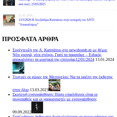
από ποτέ; 25/05/2025
25.05.2026
13/5/2026 Η Αλεξάνδρα Καππάτου στην εκπομπή του ΑΝΤ1
“Αποκαλύψεις”
ΠΡΟΣΦΑΤΑ ΑΡΘΡΑ
Συνέντευξη της Α. Καππάτου στο newsbomb.gr με θέμα:
Νέα χρονιά, νέοι στόχοι- Γιατί τα παρατάμε – Ειδικός
αποκαλύπτει τα μυστικά της επιτυχίας12/01/2024
13.01.2024
Τυχερές οι χώρες της Μεσογείου: Να τα οφέλη της έκθεσης
στον ήλιο
13.03.2023
Σκοτεινή ενσυναίσθηση: Πόσο επικίνδυνοι είναι οι
ψυχοπαθείς και οι ναρκισσιστές με ενσυναίσθηση;
09.09.2022
Γιατί κάποιοι άνθρωποι δυσκολεύονται να συγχωρήσουν τον