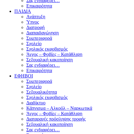
Σας ενδιαφέρει…
Επικαιρότητα
ΠΑΙΔΙΑ
Ανάπτυξη
Ύπνος
Διατροφή
Διαπαιδαγώγηση
Συμπεριφορά
Σχολείο
Σχολικός εκφοβισμός
Άγχος – Φοβίες – Κατάθλιψη
Σεξουαλική κακοποίηση
Σας ενδιαφέρει…
Επικαιρότητα
ΕΦΗΒΟΙ
Συμπεριφορά
Σχολείο
Σεξουαλικότητα
Σχολικός εκφοβισμός
Διαδίκτυο
Κάπνισμα – Αλκοόλ – Ναρκωτικά
Άγχος – Φοβίες – Κατάθλιψη
Διαταραχές πρόσληψης τροφής
Σεξουαλική κακοποίηση
Σας ενδιαφέρει…