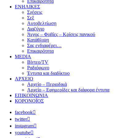
Επικαιρότητα
ΕΝΗΛΙΚΕΣ
Σχέσεις
Σεξ
Αυτοβελτίωση
Διαζύγιο
Άγχος – Φοβίες – Κρίσεις πανικού
Κατάθλιψη
Σας ενδιαφέρει…
Επικαιρότητα
MEDIA
Βίντεο/TV
Ραδιόφωνο
Έντυπα και διαδίκτυο
ΑΡΧΕΙΟ
Αρχείο – Περιοδικά
Αρχείο – Εφημερίδες και διάφορα έντυπα
ΕΠΙΚΟΙΝΩΝΙΑ
ΚΟΡΟΝΟΪΟΣ
facebook
twitter
instagram
youtube