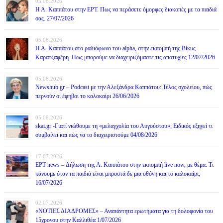
05.08.2026
Η Α. Καππάτου στην ΕΡΤ. Πως να περάσετε όμορφες διακοπές με τα παιδιά
σας. 27/07/2026
05.08.2026
Η Α. Καππάτου στο ραδιόφωνο του alpha, στην εκπομπή της Βίκυς
Καρατζαφέρη. Πως μπορούμε να διαχειριζόμαστε τις αποτυχίες 12/07/2026
05.08.2026
Newshub.gr – Podcast με την Αλεξάνδρα Καππάτου: Τέλος σχολείου, πώς
περνούν οι έφηβοι το καλοκαίρι 26/06/2026
05.08.2026
skai.gr -Γιατί νιώθουμε τη «μελαγχολία του Αυγούστου»; Ειδικός εξηγεί τι
συμβαίνει και πώς να το διαχειριστούμε 04/08/2026
17.07.2026
ΕΡΤ news – Δήλωση της Α. Καππάτου στην εκπομπή live now, με θέμα: Τι
κάνουμε όταν τα παιδιά είναι μπροστά δε μια οθόνη και το καλοκαίρι;
16/07/2026
02.07.2026
«ΝΟΤΙΕΣ ΔΙΑΔΡΟΜΕΣ» – Αναπάντητα ερωτήματα για τη δολοφονία του
15χρονου στην Καλλιθέα 1/07/2026