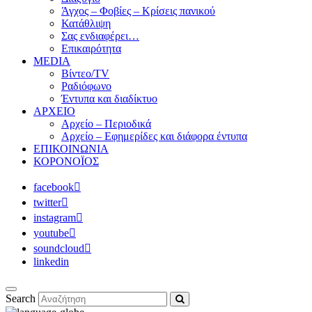
Άγχος – Φοβίες – Κρίσεις πανικού
Κατάθλιψη
Σας ενδιαφέρει…
Επικαιρότητα
MEDIA
Βίντεο/TV
Ραδιόφωνο
Έντυπα και διαδίκτυο
ΑΡΧΕΙΟ
Αρχείο – Περιοδικά
Αρχείο – Εφημερίδες και διάφορα έντυπα
ΕΠΙΚΟΙΝΩΝΙΑ
ΚΟΡΟΝΟΪΟΣ
facebook
twitter
instagram
youtube
soundcloud
linkedin
Search