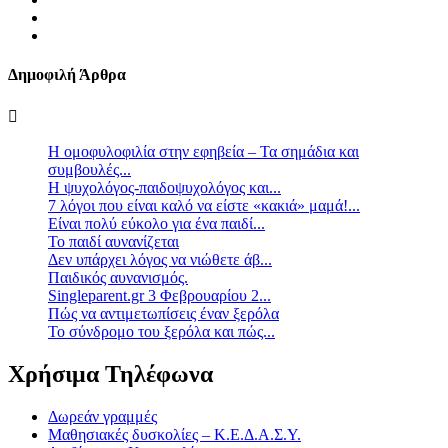
Δημοφιλή Άρθρα
Η ομοφυλοφιλία στην εφηβεία – Τα σημάδια και
συμβουλές...
Η ψυχολόγος-παιδοψυχολόγος και...
7 λόγοι που είναι καλό να είστε «κακιά» μαμά!...
Είναι πολύ εύκολο για ένα παιδί...
Το παιδί αυνανίζεται
Δεν υπάρχει λόγος να νιώθετε άβ...
Παιδικός αυνανισμός.
Singleparent.gr 3 Φεβρουαρίου 2...
Πώς να αντιμετωπίσεις έναν ξερόλα
Το σύνδρομο του ξερόλα και πώς...
Χρήσιμα Τηλέφωνα
Δωρεάν γραμμές
Μαθησιακές δυσκολίες – Κ.Ε.Δ.Α.Σ.Υ.