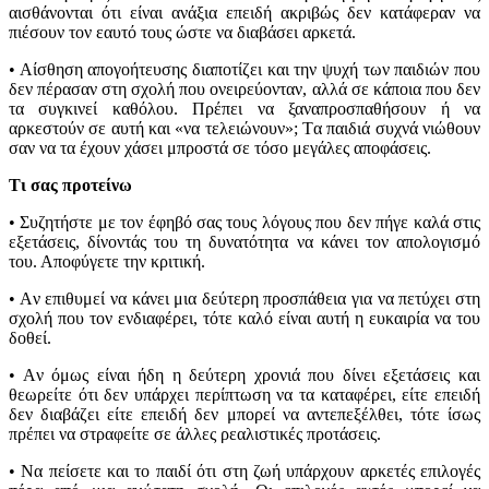
αισθάνονται ότι είναι ανάξια επειδή ακριβώς δεν κατάφεραν να
πιέσουν τον εαυτό τους ώστε να διαβάσει αρκετά.
• Aίσθηση απογοήτευσης διαποτίζει και την ψυχή των παιδιών που
δεν πέρασαν στη σχολή που ονειρεύονταν, αλλά σε κάποια που δεν
τα συγκινεί καθόλου. Πρέπει να ξαναπροσπαθήσουν ή να
αρκεστούν σε αυτή και «να τελειώνουν»; Tα παιδιά συχνά νιώθουν
σαν να τα έχουν χάσει μπροστά σε τόσο μεγάλες αποφάσεις.
Τι σας προτείνω
• Συζητήστε με τον έφηβό σας τους λόγους που δεν πήγε καλά στις
εξετάσεις, δίνοντάς του τη δυνατότητα να κάνει τον απολογισμό
του. Αποφύγετε την κριτική.
• Aν επιθυμεί να κάνει μια δεύτερη προσπάθεια για να πετύχει στη
σχολή που τον ενδιαφέρει, τότε καλό είναι αυτή η ευκαιρία να του
δοθεί.
• Aν όμως είναι ήδη η δεύτερη χρονιά που δίνει εξετάσεις και
θεωρείτε ότι δεν υπάρχει περίπτωση να τα καταφέρει, είτε επειδή
δεν διαβάζει είτε επειδή δεν μπορεί να αντεπεξέλθει, τότε ίσως
πρέπει να στραφείτε σε άλλες ρεαλιστικές προτάσεις.
• Να πείσετε και το παιδί ότι στη ζωή υπάρχουν αρκετές επιλογές