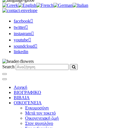
facebook
twitter
instagram
youtube
soundcloud
linkedin
Search
Αρχική
ΒΙΟΓΡΑΦΙΚΟ
ΒΙΒΛΙΑ
ΟΙΚΟΓΕΝΕΙΑ
Εγκυμοσύνη
Μετά τον τοκετό
Οικογενειακή ζωή
Στον ψυχολόγο