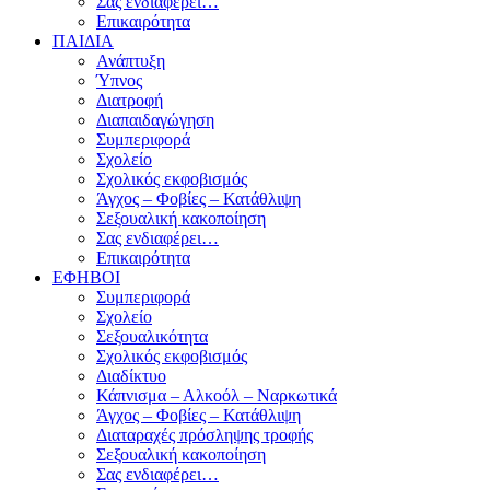
Σας ενδιαφέρει…
Επικαιρότητα
ΠΑΙΔΙΑ
Ανάπτυξη
Ύπνος
Διατροφή
Διαπαιδαγώγηση
Συμπεριφορά
Σχολείο
Σχολικός εκφοβισμός
Άγχος – Φοβίες – Κατάθλιψη
Σεξουαλική κακοποίηση
Σας ενδιαφέρει…
Επικαιρότητα
ΕΦΗΒΟΙ
Συμπεριφορά
Σχολείο
Σεξουαλικότητα
Σχολικός εκφοβισμός
Διαδίκτυο
Κάπνισμα – Αλκοόλ – Ναρκωτικά
Άγχος – Φοβίες – Κατάθλιψη
Διαταραχές πρόσληψης τροφής
Σεξουαλική κακοποίηση
Σας ενδιαφέρει…