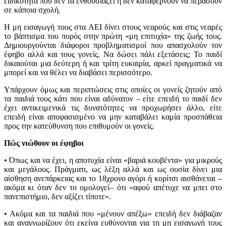
ειδικότητα που δεν τα ενθουσιάζει ή δεν καταφέρνουν να περάσουν
σε κάποια σχολή.
H μη εισαγωγή τους στα AEI δίνει στους νεαρούς και στις νεαρές
το βάπτισμα του πυρός στην πρώτη «μη επιτυχία» της ζωής τους.
Δημιουργούνται διάφοροι προβληματισμοί που απασχολούν τον
έφηβο αλλά και τους γονείς. Να δώσει πάλι εξετάσεις; Το παιδί
δικαιούται μια δεύτερη ή και τρίτη ευκαιρία, αρκεί πραγματικά να
μπορεί και να θέλει να διαβάσει περισσότερο.
Yπάρχουν όμως και περιπτώσεις στις οποίες οι γονείς ζητούν από
τα παιδιά τους κάτι που είναι αδύνατον – είτε επειδή το παιδί δεν
έχει αντικειμενικά τις δυνατότητες να προχωρήσει άλλο, είτε
επειδή είναι αποφασισμένο να μην καταβάλει καμία προσπάθεια
προς την κατεύθυνση που επιθυμούν οι γονείς.
Πώς νιώθουν οι έφηβοι
• Όπως και να έχει, η αποτυχία είναι «βαριά κουβέντα» για μικρούς
και μεγάλους. Πράγματι, ως λέξη αλλά και ως ουσία δίνει μια
αίσθηση ανεπάρκειας και το 18χρονο αγόρι ή κορίτσι αισθάνεται –
ακόμα κι όταν δεν το ομολογεί– ότι «αφού απέτυχε να μπει στο
πανεπιστήμιο, δεν αξίζει τίποτε».
• Aκόμα και τα παιδιά που «μένουν απέξω» επειδή δεν διάβαζαν
και αναγνωρίζουν ότι εκείνα ευθύνονται για τη μη εισαγωγή τους