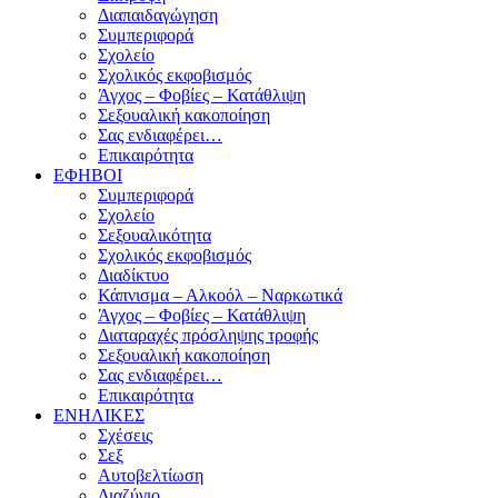
Διαπαιδαγώγηση
Συμπεριφορά
Σχολείο
Σχολικός εκφοβισμός
Άγχος – Φοβίες – Κατάθλιψη
Σεξουαλική κακοποίηση
Σας ενδιαφέρει…
Επικαιρότητα
ΕΦΗΒΟΙ
Συμπεριφορά
Σχολείο
Σεξουαλικότητα
Σχολικός εκφοβισμός
Διαδίκτυο
Κάπνισμα – Αλκοόλ – Ναρκωτικά
Άγχος – Φοβίες – Κατάθλιψη
Διαταραχές πρόσληψης τροφής
Σεξουαλική κακοποίηση
Σας ενδιαφέρει…
Επικαιρότητα
ΕΝΗΛΙΚΕΣ
Σχέσεις
Σεξ
Αυτοβελτίωση
Διαζύγιο