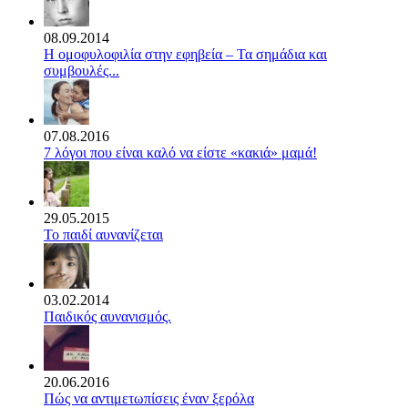
08.09.2014
Η ομοφυλοφιλία στην εφηβεία – Τα σημάδια και
συμβουλές...
07.08.2016
7 λόγοι που είναι καλό να είστε «κακιά» μαμά!
29.05.2015
Το παιδί αυνανίζεται
03.02.2014
Παιδικός αυνανισμός.
20.06.2016
Πώς να αντιμετωπίσεις έναν ξερόλα