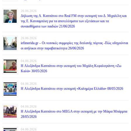
26.06.2026
Δήλωση της Α. Καππάτου στο Real FM στην εκπομπή του Δ. Μιχαλέλη και
της Ε. Κατσαμπέκη για τα αποτελέσματα των εξετάσεων και τα
συναισθήματα των παιδιών 21/06/2026
26.06.2026
iefimerida.gr – Οι νεανικές συμμορίες της διπλανής πόρτας -Πώς οδηγούνται
οι ανήλικοι στην παραβατικότητα 26/06/2026
04.06.2026
H Αλεξάνδρα Καππάτου στην εκπομπή του Μιχάλη Κεφαλογιάννη «Ζω
Καλά» 30/05/2026
04.06.2026
H Αλεξάνδρα Καππάτου στην εκπομπή «Καλημέρα Ελλάδα» 08/05/2026
04.06.2026
H Αλεξάνδρα Καππάτου στο MEGA στην εκπομπή με την Μάιρα Mπάρμπα
28/05/2026
04.06.2026