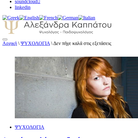
soundcloud
linkedin
Αρχική
\
ΨΥΧΟΛΟΓΙΑ
\
Δεν πήγε καλά στις εξετάσεις
Αλεξάνδρα Καππάτου Ψυχολόγος –
Παιδοψυχολόγος
ΨΥΧΟΛΟΓΙΑ