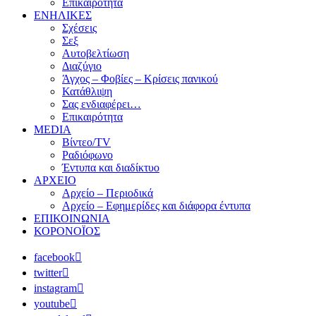
Επικαιρότητα
ΕΝΗΛΙΚΕΣ
Σχέσεις
Σεξ
Αυτοβελτίωση
Διαζύγιο
Άγχος – Φοβίες – Κρίσεις πανικού
Κατάθλιψη
Σας ενδιαφέρει…
Επικαιρότητα
MEDIA
Βίντεο/TV
Ραδιόφωνο
Έντυπα και διαδίκτυο
ΑΡΧΕΙΟ
Αρχείο – Περιοδικά
Αρχείο – Εφημερίδες και διάφορα έντυπα
ΕΠΙΚΟΙΝΩΝΙΑ
ΚΟΡΟΝΟΪΟΣ
facebook
twitter
instagram
youtube