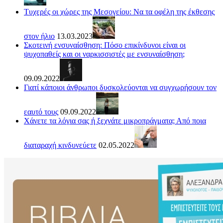
Τυχερές οι χώρες της Μεσογείου: Να τα οφέλη της έκθεσης
στον ήλιο
13.03.2023
Σκοτεινή ενσυναίσθηση: Πόσο επικίνδυνοι είναι οι
ψυχοπαθείς και οι ναρκισσιστές με ενσυναίσθηση;
09.09.2022
Γιατί κάποιοι άνθρωποι δυσκολεύονται να συγχωρήσουν τον
εαυτό τους
09.09.2022
Χάνετε τα λόγια σας ή ξεχνάτε μικροπράγματα; Από ποια
διαταραχή κινδυνεύετε
02.05.2022