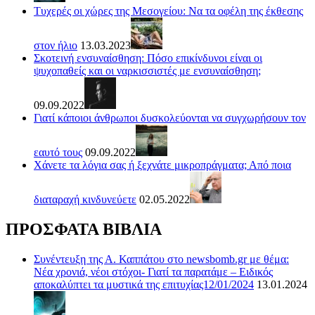
Τυχερές οι χώρες της Μεσογείου: Να τα οφέλη της έκθεσης
στον ήλιο
13.03.2023
Σκοτεινή ενσυναίσθηση: Πόσο επικίνδυνοι είναι οι
ψυχοπαθείς και οι ναρκισσιστές με ενσυναίσθηση;
09.09.2022
Γιατί κάποιοι άνθρωποι δυσκολεύονται να συγχωρήσουν τον
εαυτό τους
09.09.2022
Χάνετε τα λόγια σας ή ξεχνάτε μικροπράγματα; Από ποια
διαταραχή κινδυνεύετε
02.05.2022
ΠΡΟΣΦΑΤΑ ΒΙΒΛΙΑ
Συνέντευξη της Α. Καππάτου στο newsbomb.gr με θέμα:
Νέα χρονιά, νέοι στόχοι- Γιατί τα παρατάμε – Ειδικός
αποκαλύπτει τα μυστικά της επιτυχίας12/01/2024
13.01.2024