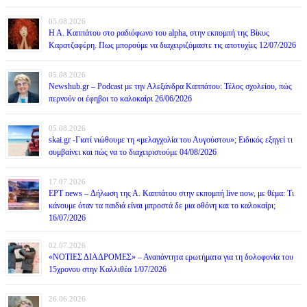
05.08.2026
Η Α. Καππάτου στο ραδιόφωνο του alpha, στην εκπομπή της Βίκυς
Καρατζαφέρη. Πως μπορούμε να διαχειριζόμαστε τις αποτυχίες 12/07/2026
05.08.2026
Newshub.gr – Podcast με την Αλεξάνδρα Καππάτου: Τέλος σχολείου, πώς
περνούν οι έφηβοι το καλοκαίρι 26/06/2026
05.08.2026
skai.gr -Γιατί νιώθουμε τη «μελαγχολία του Αυγούστου»; Ειδικός εξηγεί τι
συμβαίνει και πώς να το διαχειριστούμε 04/08/2026
17.07.2026
ΕΡΤ news – Δήλωση της Α. Καππάτου στην εκπομπή live now, με θέμα: Τι
κάνουμε όταν τα παιδιά είναι μπροστά δε μια οθόνη και το καλοκαίρι;
16/07/2026
02.07.2026
«ΝΟΤΙΕΣ ΔΙΑΔΡΟΜΕΣ» – Αναπάντητα ερωτήματα για τη δολοφονία του
15χρονου στην Καλλιθέα 1/07/2026
26.06.2026