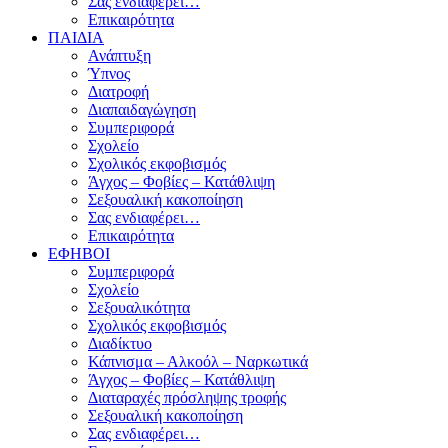
Σας ενδιαφέρει…
Επικαιρότητα
ΠΑΙΔΙΑ
Ανάπτυξη
Ύπνος
Διατροφή
Διαπαιδαγώγηση
Συμπεριφορά
Σχολείο
Σχολικός εκφοβισμός
Άγχος – Φοβίες – Κατάθλιψη
Σεξουαλική κακοποίηση
Σας ενδιαφέρει…
Επικαιρότητα
ΕΦΗΒΟΙ
Συμπεριφορά
Σχολείο
Σεξουαλικότητα
Σχολικός εκφοβισμός
Διαδίκτυο
Κάπνισμα – Αλκοόλ – Ναρκωτικά
Άγχος – Φοβίες – Κατάθλιψη
Διαταραχές πρόσληψης τροφής
Σεξουαλική κακοποίηση
Σας ενδιαφέρει…