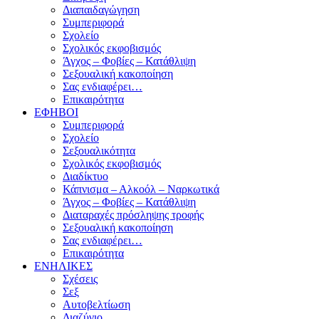
Διαπαιδαγώγηση
Συμπεριφορά
Σχολείο
Σχολικός εκφοβισμός
Άγχος – Φοβίες – Κατάθλιψη
Σεξουαλική κακοποίηση
Σας ενδιαφέρει…
Επικαιρότητα
ΕΦΗΒΟΙ
Συμπεριφορά
Σχολείο
Σεξουαλικότητα
Σχολικός εκφοβισμός
Διαδίκτυο
Κάπνισμα – Αλκοόλ – Ναρκωτικά
Άγχος – Φοβίες – Κατάθλιψη
Διαταραχές πρόσληψης τροφής
Σεξουαλική κακοποίηση
Σας ενδιαφέρει…
Επικαιρότητα
ΕΝΗΛΙΚΕΣ
Σχέσεις
Σεξ
Αυτοβελτίωση
Διαζύγιο