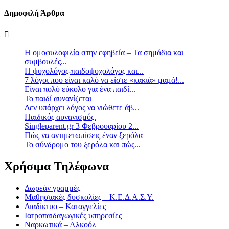
Δημοφιλή Άρθρα
Η ομοφυλοφιλία στην εφηβεία – Τα σημάδια και
συμβουλές...
Η ψυχολόγος-παιδοψυχολόγος και...
7 λόγοι που είναι καλό να είστε «κακιά» μαμά!...
Είναι πολύ εύκολο για ένα παιδί...
Το παιδί αυνανίζεται
Δεν υπάρχει λόγος να νιώθετε άβ...
Παιδικός αυνανισμός.
Singleparent.gr 3 Φεβρουαρίου 2...
Πώς να αντιμετωπίσεις έναν ξερόλα
Το σύνδρομο του ξερόλα και πώς...
Χρήσιμα Τηλέφωνα
Δωρεάν γραμμές
Μαθησιακές δυσκολίες – Κ.Ε.Δ.Α.Σ.Υ.
Διαδίκτυο – Καταγγελίες
Ιατροπαιδαγωγικές υπηρεσίες
Ναρκωτικά – Αλκοόλ