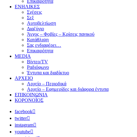
Επικαιρότητα
ΕΝΗΛΙΚΕΣ
Σχέσεις
Σεξ
Αυτοβελτίωση
Διαζύγιο
Άγχος – Φοβίες – Κρίσεις πανικού
Κατάθλιψη
Σας ενδιαφέρει…
Επικαιρότητα
MEDIA
Βίντεο/TV
Ραδιόφωνο
Έντυπα και διαδίκτυο
ΑΡΧΕΙΟ
Αρχείο – Περιοδικά
Αρχείο – Εφημερίδες και διάφορα έντυπα
ΕΠΙΚΟΙΝΩΝΙΑ
ΚΟΡΟΝΟΪΟΣ
facebook
twitter
instagram
youtube