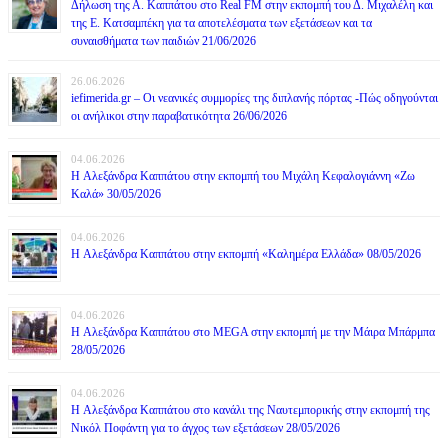
Δήλωση της Α. Καππάτου στο Real FM στην εκπομπή του Δ. Μιχαλέλη και
της Ε. Κατσαμπέκη για τα αποτελέσματα των εξετάσεων και τα
συναισθήματα των παιδιών 21/06/2026
26.06.2026
iefimerida.gr – Οι νεανικές συμμορίες της διπλανής πόρτας -Πώς οδηγούνται
οι ανήλικοι στην παραβατικότητα 26/06/2026
04.06.2026
H Αλεξάνδρα Καππάτου στην εκπομπή του Μιχάλη Κεφαλογιάννη «Ζω
Καλά» 30/05/2026
04.06.2026
H Αλεξάνδρα Καππάτου στην εκπομπή «Καλημέρα Ελλάδα» 08/05/2026
04.06.2026
H Αλεξάνδρα Καππάτου στο MEGA στην εκπομπή με την Μάιρα Mπάρμπα
28/05/2026
04.06.2026
H Αλεξάνδρα Καππάτου στο κανάλι της Ναυτεμπορικής στην εκπομπή της
Νικόλ Ποφάντη για το άγχος των εξετάσεων 28/05/2026