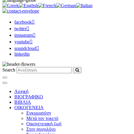
facebook
twitter
instagram
youtube
soundcloud
linkedin
Search
Αρχική
ΒΙΟΓΡΑΦΙΚΟ
ΒΙΒΛΙΑ
ΟΙΚΟΓΕΝΕΙΑ
Εγκυμοσύνη
Μετά τον τοκετό
Οικογενειακή ζωή
Στον ψυχολόγο