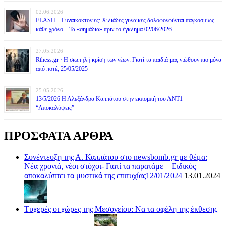
02.06.2026
FLASH – Γυναικοκτονίες: Χιλιάδες γυναίκες δολοφονούνται παγκοσμίως
κάθε χρόνο – Τα «σημάδια» πριν το έγκλημα 02/06/2026
27.05.2026
Rthess.gr · Η σιωπηλή κρίση των νέων: Γιατί τα παιδιά μας νιώθουν πιο μόνα
από ποτέ; 25/05/2025
25.05.2026
13/5/2026 Η Αλεξάνδρα Καππάτου στην εκπομπή του ΑΝΤ1
“Αποκαλύψεις”
ΠΡΟΣΦΑΤΑ ΑΡΘΡΑ
Συνέντευξη της Α. Καππάτου στο newsbomb.gr με θέμα:
Νέα χρονιά, νέοι στόχοι- Γιατί τα παρατάμε – Ειδικός
αποκαλύπτει τα μυστικά της επιτυχίας12/01/2024
13.01.2024
Τυχερές οι χώρες της Μεσογείου: Να τα οφέλη της έκθεσης