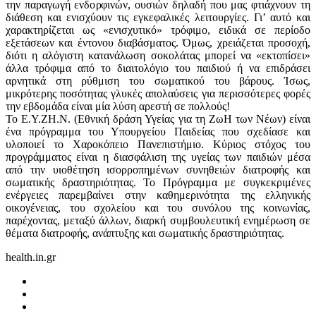
την παραγωγή ενδορφινών, ουσιών δηλαδή που μας φτιάχνουν τη
διάθεση και ενισχύουν τις εγκεφαλικές λειτουργίες. Γι’ αυτό και
χαρακτηρίζεται ως «ενισχυτικό» τρόφιμο, ειδικά σε περίοδο
εξετάσεων και έντονου διαβάσματος. Όμως, χρειάζεται προσοχή,
διότι η αλόγιστη κατανάλωση σοκολάτας μπορεί να «εκτοπίσει»
άλλα τρόφιμα από το διαιτολόγιο του παιδιού ή να επιδράσει
αρνητικά στη ρύθμιση του σωματικού του βάρους. Ίσως,
μικρότερης ποσότητας γλυκές απολαύσεις για περισσότερες φορές
την εβδομάδα είναι μία λύση αρεστή σε πολλούς!
To E.Y.ZH.N. (Εθνική δράση Υγείας για τη ΖωΗ των Νέων) είναι
ένα πρόγραμμα του Υπουργείου Παιδείας που σχεδίασε και
υλοποιεί το Χαροκόπειο Πανεπιστήμιο. Κύριος στόχος του
προγράμματος είναι η διασφάλιση της υγείας των παιδιών μέσα
από την υιοθέτηση ισορροπημένων συνηθειών διατροφής και
σωματικής δραστηριότητας. Το Πρόγραμμα με συγκεκριμένες
ενέργειες παρεμβαίνει στην καθημερινότητα της ελληνικής
οικογένειας, του σχολείου και του συνόλου της κοινωνίας,
παρέχοντας, μεταξύ άλλων, διαρκή συμβουλευτική ενημέρωση σε
θέματα διατροφής, ανάπτυξης και σωματικής δραστηριότητας.
health.in.gr