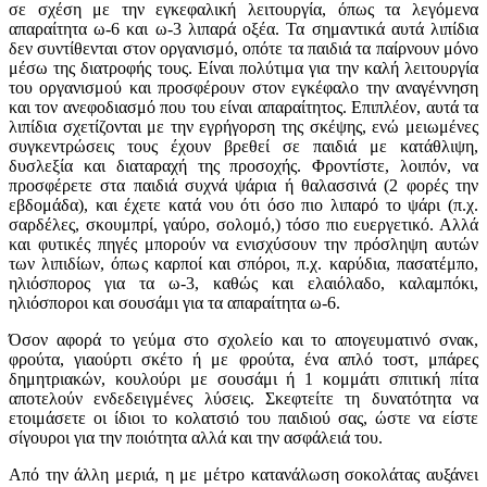
σε σχέση με την εγκεφαλική λειτουργία, όπως τα λεγόμενα
απαραίτητα ω-6 και ω-3 λιπαρά οξέα. Τα σημαντικά αυτά λιπίδια
δεν συντίθενται στον οργανισμό, οπότε τα παιδιά τα παίρνουν μόνο
μέσω της διατροφής τους. Είναι πολύτιμα για την καλή λειτουργία
του οργανισμού και προσφέρουν στον εγκέφαλο την αναγέννηση
και τον ανεφοδιασμό που του είναι απαραίτητος. Επιπλέον, αυτά τα
λιπίδια σχετίζονται με την εγρήγορση της σκέψης, ενώ μειωμένες
συγκεντρώσεις τους έχουν βρεθεί σε παιδιά με κατάθλιψη,
δυσλεξία και διαταραχή της προσοχής. Φροντίστε, λοιπόν, να
προσφέρετε στα παιδιά συχνά ψάρια ή θαλασσινά (2 φορές την
εβδομάδα), και έχετε κατά νου ότι όσο πιο λιπαρό το ψάρι (π.χ.
σαρδέλες, σκουμπρί, γαύρο, σολομό,) τόσο πιο ευεργετικό. Αλλά
και φυτικές πηγές μπορούν να ενισχύσουν την πρόσληψη αυτών
των λιπιδίων, όπως καρποί και σπόροι, π.χ. καρύδια, πασατέμπο,
ηλιόσπορος για τα ω-3, καθώς και ελαιόλαδο, καλαμπόκι,
ηλιόσποροι και σουσάμι για τα απαραίτητα ω-6.
Όσον αφορά το γεύμα στο σχολείο και το απογευματινό σνακ,
φρούτα, γιαούρτι σκέτο ή με φρούτα, ένα απλό τοστ, μπάρες
δημητριακών, κουλούρι με σουσάμι ή 1 κομμάτι σπιτική πίτα
αποτελούν ενδεδειγμένες λύσεις. Σκεφτείτε τη δυνατότητα να
ετοιμάσετε οι ίδιοι το κολατσιό του παιδιού σας, ώστε να είστε
σίγουροι για την ποιότητα αλλά και την ασφάλειά του.
Από την άλλη μεριά, η με μέτρο κατανάλωση σοκολάτας αυξάνει