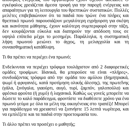
εγκέφαλος χρειάζεται άμεσα τροφή για την παροχή ενέργειας και
απαραίτητων για τη λειτουργία του θρεπτικών συστατικών. Πολλές
μελέτες επιβεβαιώνουν ότι τα παιδιά που τρώνε ένα πλήρες και
θρεπτικό πρωινό παρουσιάζουν μεγαλύτερη εγρήγορση για σκέψη
και ικανότητα μάθησης, έχουν καλύτερη συμπεριφορά στην τάξη,
δεν κουράζονται εύκολα και διατηρούν την απόδοση τους σε
υψηλά επίπεδα μέχρι το μεσημέρι. Παράλληλα, η συστηματική
λήψη πρωινού μειώνει το άγχος, τη μελαγχολία και τη
συναισθηματική κατάθλιψη.
Τι θα πρέπει να περιέχει ένα πρωινό;
Ενδείκνυται να περιέχει τρόφιμα τουλάχιστον από 2 διαφορετικές
ομάδες τροφίμων. Ιδανικά, θα μπορούσε να είναι «πλήρες»,
συνδυάζοντας τρόφιμα από την ομάδα του αμύλου (δημητριακά,
ψωμί ή φρυγανιές, κατά προτίμηση ολικής άλεσης), της πρωτεΐνης
(γάλα, ξινόγαλα, γιαούρτι, αυγό, τυρί, ζαμπόν, γαλοπούλα) και
φρέσκα φρούτα (ή χυμό) ή λαχανικά. Καθώς ως γονείς μπορείτε να
δώσετε το καλό παράδειγμα, φροντίστε να διαθέσετε χρόνο για ένα
πρωινό γεύμα με όλα τα μέλη της οικογένειας στο τραπέζι! Μπορεί
για παράδειγμα να χρειαστεί να ξυπνήστε 15 λεπτά νωρίτερα, και
να εμπλέξετε και τα παιδιά στην προετοιμασία του.
Τι άλλο πρέπει να προσέχει ο μαθητής;