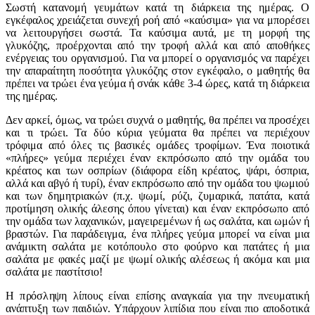
Σωστή κατανομή γευμάτων κατά τη διάρκεια της ημέρας. Ο
εγκέφαλος χρειάζεται συνεχή ροή από «καύσιμα» για να μπορέσει
να λειτουργήσει σωστά. Τα καύσιμα αυτά, με τη μορφή της
γλυκόζης, προέρχονται από την τροφή αλλά και από αποθήκες
ενέργειας του οργανισμού. Για να μπορεί ο οργανισμός να παρέχει
την απαραίτητη ποσότητα γλυκόζης στον εγκέφαλο, ο μαθητής θα
πρέπει να τρώει ένα γεύμα ή σνάκ κάθε 3-4 ώρες, κατά τη διάρκεια
της ημέρας.
Δεν αρκεί, όμως, να τρώει συχνά ο μαθητής, θα πρέπει να προσέχει
και τι τρώει. Τα δύο κύρια γεύματα θα πρέπει να περιέχουν
τρόφιμα από όλες τις βασικές ομάδες τροφίμων. Ένα ποιοτικά
«πλήρες» γεύμα περιέχει έναν εκπρόσωπο από την ομάδα του
κρέατος και των οσπρίων (διάφορα είδη κρέατος, ψάρι, όσπρια,
αλλά και αβγό ή τυρί), έναν εκπρόσωπο από την ομάδα του ψωμιού
και των δημητριακών (π.χ. ψωμί, ρύζι, ζυμαρικά, πατάτα, κατά
προτίμηση ολικής άλεσης όπου γίνεται) και έναν εκπρόσωπο από
την ομάδα των λαχανικών, μαγειρεμένων ή ως σαλάτα, και ωμών ή
βραστών. Για παράδειγμα, ένα πλήρες γεύμα μπορεί να είναι μια
ανάμικτη σαλάτα με κοτόπουλο στο φούρνο και πατάτες ή μια
σαλάτα με φακές μαζί με ψωμί ολικής αλέσεως ή ακόμα και μια
σαλάτα με παστίτσιο!
Η πρόσληψη λίπους είναι επίσης αναγκαία για την πνευματική
ανάπτυξη των παιδιών. Υπάρχουν λιπίδια που είναι πιο αποδοτικά