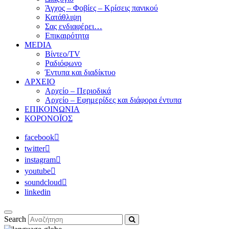
Άγχος – Φοβίες – Κρίσεις πανικού
Κατάθλιψη
Σας ενδιαφέρει…
Επικαιρότητα
MEDIA
Βίντεο/TV
Ραδιόφωνο
Έντυπα και διαδίκτυο
ΑΡΧΕΙΟ
Αρχείο – Περιοδικά
Αρχείο – Εφημερίδες και διάφορα έντυπα
ΕΠΙΚΟΙΝΩΝΙΑ
ΚΟΡΟΝΟΪΟΣ
facebook
twitter
instagram
youtube
soundcloud
linkedin
Search