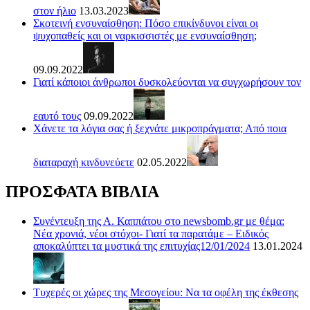
στον ήλιο
13.03.2023
Σκοτεινή ενσυναίσθηση: Πόσο επικίνδυνοι είναι οι
ψυχοπαθείς και οι ναρκισσιστές με ενσυναίσθηση;
09.09.2022
Γιατί κάποιοι άνθρωποι δυσκολεύονται να συγχωρήσουν τον
εαυτό τους
09.09.2022
Χάνετε τα λόγια σας ή ξεχνάτε μικροπράγματα; Από ποια
διαταραχή κινδυνεύετε
02.05.2022
ΠΡΟΣΦΑΤΑ ΒΙΒΛΙΑ
Συνέντευξη της Α. Καππάτου στο newsbomb.gr με θέμα:
Νέα χρονιά, νέοι στόχοι- Γιατί τα παρατάμε – Ειδικός
αποκαλύπτει τα μυστικά της επιτυχίας12/01/2024
13.01.2024
Τυχερές οι χώρες της Μεσογείου: Να τα οφέλη της έκθεσης