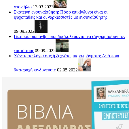
στον ήλιο
13.03.2023
Σκοτεινή ενσυναίσθηση: Πόσο επικίνδυνοι είναι οι
ψυχοπαθείς και οι ναρκισσιστές με ενσυναίσθηση;
09.09.2022
Γιατί κάποιοι άνθρωποι δυσκολεύονται να συγχωρήσουν τον
εαυτό τους
09.09.2022
Χάνετε τα λόγια σας ή ξεχνάτε μικροπράγματα; Από ποια
διαταραχή κινδυνεύετε
02.05.2022