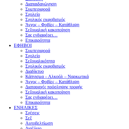
Διαπαιδαγώγηση
Συμπεριφορά
Σχολείο
Σχολικός εκφοβισμός
Άγχος – Φοβίες – Κατάθλιψη
Σεξουαλική κακοποίηση
Σας ενδιαφέρει…
Επικαιρότητα
ΕΦΗΒΟΙ
Συμπεριφορά
Σχολείο
Σεξουαλικότητα
Σχολικός εκφοβισμός
Διαδίκτυο
Κάπνισμα – Αλκοόλ – Ναρκωτικά
Άγχος – Φοβίες – Κατάθλιψη
Διαταραχές πρόσληψης τροφής
Σεξουαλική κακοποίηση
Σας ενδιαφέρει…
Επικαιρότητα
ΕΝΗΛΙΚΕΣ
Σχέσεις
Σεξ
Αυτοβελτίωση
Διαζύγιο