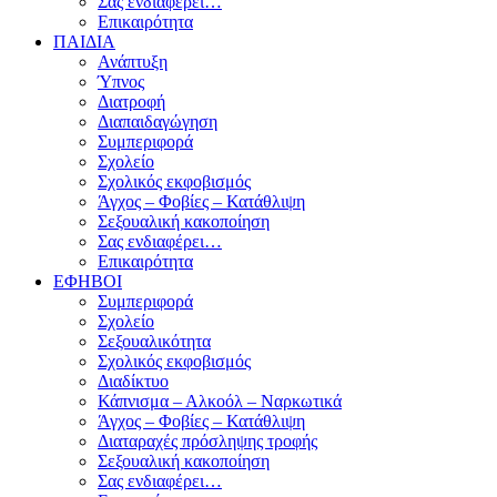
Σας ενδιαφέρει…
Επικαιρότητα
ΠΑΙΔΙΑ
Ανάπτυξη
Ύπνος
Διατροφή
Διαπαιδαγώγηση
Συμπεριφορά
Σχολείο
Σχολικός εκφοβισμός
Άγχος – Φοβίες – Κατάθλιψη
Σεξουαλική κακοποίηση
Σας ενδιαφέρει…
Επικαιρότητα
ΕΦΗΒΟΙ
Συμπεριφορά
Σχολείο
Σεξουαλικότητα
Σχολικός εκφοβισμός
Διαδίκτυο
Κάπνισμα – Αλκοόλ – Ναρκωτικά
Άγχος – Φοβίες – Κατάθλιψη
Διαταραχές πρόσληψης τροφής
Σεξουαλική κακοποίηση
Σας ενδιαφέρει…