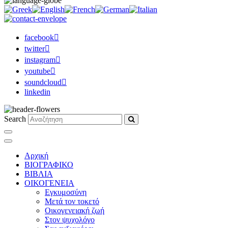
facebook
twitter
instagram
youtube
soundcloud
linkedin
Search
Αρχική
ΒΙΟΓΡΑΦΙΚΟ
ΒΙΒΛΙΑ
ΟΙΚΟΓΕΝΕΙΑ
Εγκυμοσύνη
Μετά τον τοκετό
Οικογενειακή ζωή
Στον ψυχολόγο