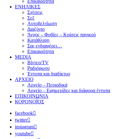
Επικαιρότητα
ΕΝΗΛΙΚΕΣ
Σχέσεις
Σεξ
Αυτοβελτίωση
Διαζύγιο
Άγχος – Φοβίες – Κρίσεις πανικού
Κατάθλιψη
Σας ενδιαφέρει…
Επικαιρότητα
MEDIA
Βίντεο/TV
Ραδιόφωνο
Έντυπα και διαδίκτυο
ΑΡΧΕΙΟ
Αρχείο – Περιοδικά
Αρχείο – Εφημερίδες και διάφορα έντυπα
ΕΠΙΚΟΙΝΩΝΙΑ
ΚΟΡΟΝΟΪΟΣ
facebook
twitter
instagram
youtube