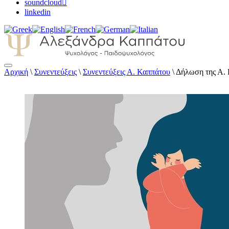
soundcloud
linkedin
Αρχική
\
Συνεντεύξεις
\
Συνεντεύξεις Α. Καππάτου
\
Δήλωση της Α. 
Αλεξάνδρα Καππάτου Ψυχολόγος – Παιδοψ