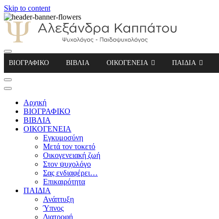
Skip to content
Αλεξάνδρα Καππάτου Ψυχολόγος – Παιδοψ
ΒΙΟΓΡΑΦΙΚΟ
ΒΙΒΛΙΑ
ΟΙΚΟΓΕΝΕΙΑ
ΠΑΙΔΙΑ
Αρχική
ΒΙΟΓΡΑΦΙΚΟ
ΒΙΒΛΙΑ
ΟΙΚΟΓΕΝΕΙΑ
Εγκυμοσύνη
Μετά τον τοκετό
Οικογενειακή ζωή
Στον ψυχολόγο
Σας ενδιαφέρει…
Επικαιρότητα
ΠΑΙΔΙΑ
Ανάπτυξη
Ύπνος
Διατροφή