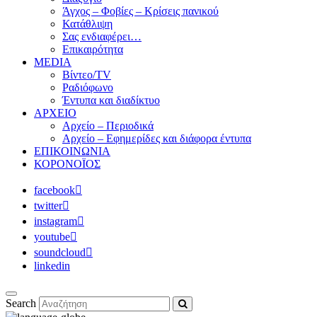
Άγχος – Φοβίες – Κρίσεις πανικού
Κατάθλιψη
Σας ενδιαφέρει…
Επικαιρότητα
MEDIA
Βίντεο/TV
Ραδιόφωνο
Έντυπα και διαδίκτυο
ΑΡΧΕΙΟ
Αρχείο – Περιοδικά
Αρχείο – Εφημερίδες και διάφορα έντυπα
ΕΠΙΚΟΙΝΩΝΙΑ
ΚΟΡΟΝΟΪΟΣ
facebook
twitter
instagram
youtube
soundcloud
linkedin
Search