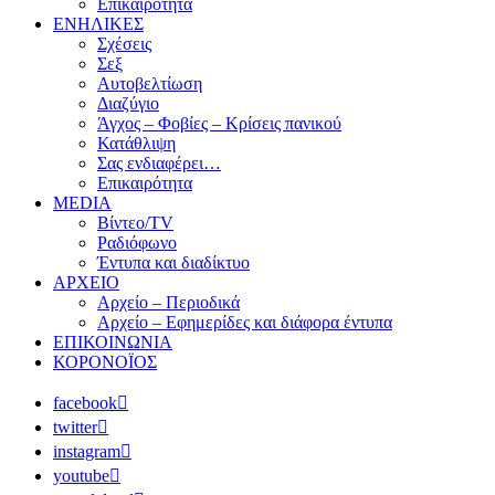
Επικαιρότητα
ΕΝΗΛΙΚΕΣ
Σχέσεις
Σεξ
Αυτοβελτίωση
Διαζύγιο
Άγχος – Φοβίες – Κρίσεις πανικού
Κατάθλιψη
Σας ενδιαφέρει…
Επικαιρότητα
MEDIA
Βίντεο/TV
Ραδιόφωνο
Έντυπα και διαδίκτυο
ΑΡΧΕΙΟ
Αρχείο – Περιοδικά
Αρχείο – Εφημερίδες και διάφορα έντυπα
ΕΠΙΚΟΙΝΩΝΙΑ
ΚΟΡΟΝΟΪΟΣ
facebook
twitter
instagram
youtube