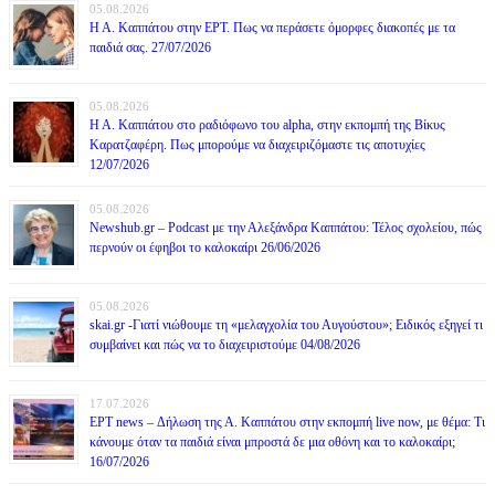
05.08.2026
Η Α. Καππάτου στην ΕΡΤ. Πως να περάσετε όμορφες διακοπές με τα
παιδιά σας. 27/07/2026
05.08.2026
Η Α. Καππάτου στο ραδιόφωνο του alpha, στην εκπομπή της Βίκυς
Καρατζαφέρη. Πως μπορούμε να διαχειριζόμαστε τις αποτυχίες
12/07/2026
05.08.2026
Newshub.gr – Podcast με την Αλεξάνδρα Καππάτου: Τέλος σχολείου, πώς
περνούν οι έφηβοι το καλοκαίρι 26/06/2026
05.08.2026
skai.gr -Γιατί νιώθουμε τη «μελαγχολία του Αυγούστου»; Ειδικός εξηγεί τι
συμβαίνει και πώς να το διαχειριστούμε 04/08/2026
17.07.2026
ΕΡΤ news – Δήλωση της Α. Καππάτου στην εκπομπή live now, με θέμα: Τι
κάνουμε όταν τα παιδιά είναι μπροστά δε μια οθόνη και το καλοκαίρι;
16/07/2026