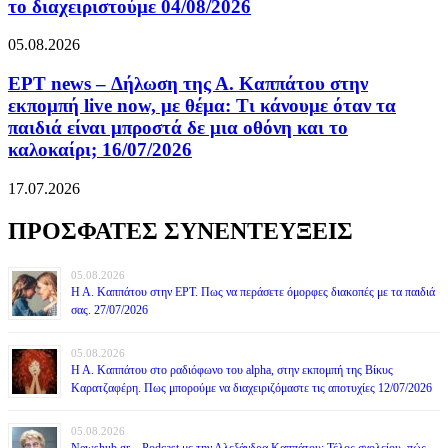
το διαχειριστούμε 04/08/2026
05.08.2026
ΕΡΤ news – Δήλωση της Α. Καππάτου στην
εκπομπή live now, με θέμα: Τι κάνουμε όταν τα
παιδιά είναι μπροστά δε μια οθόνη και το
καλοκαίρι; 16/07/2026
17.07.2026
ΠΡΟΣΦΑΤΕΣ ΣΥΝΕΝΤΕΥΞΕΙΣ
05.08.2026
Η Α. Καππάτου στην ΕΡΤ. Πως να περάσετε όμορφες διακοπές με τα παιδιά
σας. 27/07/2026
05.08.2026
Η Α. Καππάτου στο ραδιόφωνο του alpha, στην εκπομπή της Βίκυς
Καρατζαφέρη. Πως μπορούμε να διαχειριζόμαστε τις αποτυχίες 12/07/2026
05.08.2026
Newshub.gr – Podcast με την Αλεξάνδρα Καππάτου: Τέλος σχολείου, πώς