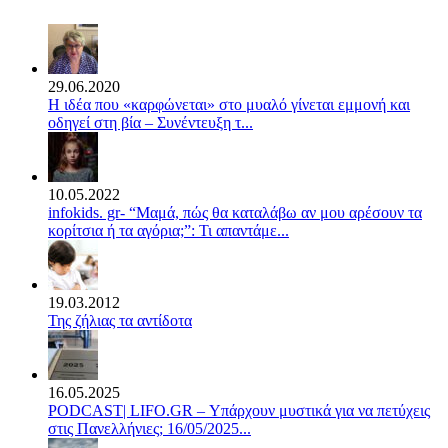
29.06.2020
Η ιδέα που «καρφώνεται» στο μυαλό γίνεται εμμονή και
οδηγεί στη βία – Συνέντευξη τ...
10.05.2022
infokids. gr- “Μαμά, πώς θα καταλάβω αν μου αρέσουν τα
κορίτσια ή τα αγόρια;”: Τι απαντάμε...
19.03.2012
Της ζήλιας τα αντίδοτα
16.05.2025
PODCAST| LIFO.GR – Υπάρχουν μυστικά για να πετύχεις
στις Πανελλήνιες; 16/05/2025...