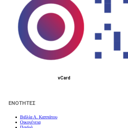
vCard
ΕΝΟΤΗΤΕΣ
Βιβλία Α. Καππάτου
Οικογένεια
Παιδιά