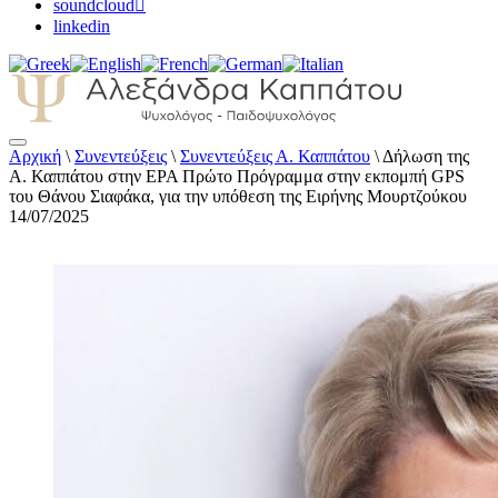
soundcloud
linkedin
Αρχική
\
Συνεντεύξεις
\
Συνεντεύξεις Α. Καππάτου
\
Δήλωση της
Αλεξάνδρα Καππάτου Ψυχολόγος –
Α. Καππάτου στην ΕΡΑ Πρώτο Πρόγραμμα στην εκπομπή GPS
Παιδοψυχολόγος
του Θάνου Σιαφάκα, για την υπόθεση της Ειρήνης Μουρτζούκου
14/07/2025