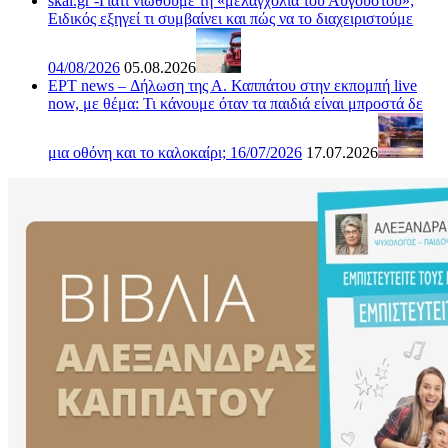
skai.gr -Γιατί νιώθουμε τη «μελαγχολία του Αυγούστου»;
Ειδικός εξηγεί τι συμβαίνει και πώς να το διαχειριστούμε
04/08/2026
05.08.2026
ΕΡΤ news – Δήλωση της Α. Καππάτου στην εκπομπή live
now, με θέμα: Τι κάνουμε όταν τα παιδιά είναι μπροστά δε
μια οθόνη και το καλοκαίρι; 16/07/2026
17.07.2026