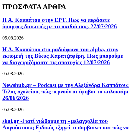
ΠΡΟΣΦΑΤΑ ΑΡΘΡΑ
Η Α. Καππάτου στην ΕΡΤ. Πως να περάσετε
όμορφες διακοπές με τα παιδιά σας. 27/07/2026
05.08.2026
Η Α. Καππάτου στο ραδιόφωνο του alpha, στην
εκπομπή της Βίκυς Καρατζαφέρη. Πως μπορούμε
να διαχειριζόμαστε τις αποτυχίες 12/07/2026
05.08.2026
Newshub.gr – Podcast με την Αλεξάνδρα Καππάτου:
Τέλος σχολείου, πώς περνούν οι έφηβοι το καλοκαίρι
26/06/2026
05.08.2026
skai.gr -Γιατί νιώθουμε τη «μελαγχολία του
Αυγούστου»; Ειδικός εξηγεί τι συμβαίνει και πώς να