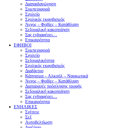
Διαπαιδαγώγηση
Συμπεριφορά
Σχολείο
Σχολικός εκφοβισμός
Άγχος – Φοβίες – Κατάθλιψη
Σεξουαλική κακοποίηση
Σας ενδιαφέρει…
Επικαιρότητα
ΕΦΗΒΟΙ
Συμπεριφορά
Σχολείο
Σεξουαλικότητα
Σχολικός εκφοβισμός
Διαδίκτυο
Κάπνισμα – Αλκοόλ – Ναρκωτικά
Άγχος – Φοβίες – Κατάθλιψη
Διαταραχές πρόσληψης τροφής
Σεξουαλική κακοποίηση
Σας ενδιαφέρει…
Επικαιρότητα
ΕΝΗΛΙΚΕΣ
Σχέσεις
Σεξ
Αυτοβελτίωση
Διαζύγιο