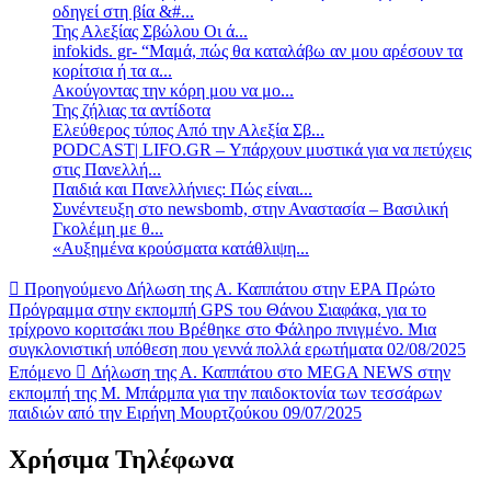
οδηγεί στη βία &#...
Της Αλεξίας Σβώλου Οι ά...
infokids. gr- “Μαμά, πώς θα καταλάβω αν μου αρέσουν τα
κορίτσια ή τα α...
Ακούγοντας την κόρη μου να μο...
Της ζήλιας τα αντίδοτα
Ελεύθερος τύπος Από την Αλεξία Σβ...
PODCAST| LIFO.GR – Υπάρχουν μυστικά για να πετύχεις
στις Πανελλή...
Παιδιά και Πανελλήνιες: Πώς είναι...
Συνέντευξη στο newsbomb, στην Αναστασία – Βασιλική
Γκολέμη με θ...
«Αυξημένα κρούσματα κατάθλιψη...
Προηγούμενο
Δήλωση της Α. Καππάτου στην ΕΡΑ Πρώτο
Πρόγραμμα στην εκπομπή GPS του Θάνου Σιαφάκα, για το
τρίχρονο κοριτσάκι που Βρέθηκε στο Φάληρο πνιγμένο. Μια
συγκλονιστική υπόθεση που γεννά πολλά ερωτήματα 02/08/2025
Επόμενο
Δήλωση της Α. Καππάτου στο MEGA NEWS στην
εκπομπή της Μ. Μπάρμπα για την παιδοκτονία των τεσσάρων
παιδιών από την Ειρήνη Μουρτζούκου 09/07/2025
Χρήσιμα Τηλέφωνα