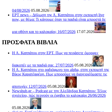
04/08/2026
05.08.2026
ΕΡΤ news – Δήλωση της Α. Καππάτου στην εκπομπή live
now, με θέμα: Τι κάνουμε όταν τα παιδιά είναι μπροστά δε
μια οθόνη και το καλοκαίρι; 16/07/2026
17.07.2026
ΠΡΟΣΦΑΤΑ ΒΙΒΛΙΑ
Η Α. Καππάτου στην ΕΡΤ. Πως να περάσετε όμορφες
διακοπές με τα παιδιά σας. 27/07/2026
05.08.2026
Η Α. Καππάτου στο ραδιόφωνο του alpha, στην εκπομπή της
Βίκυς Καρατζαφέρη. Πως μπορούμε να διαχειριζόμαστε τις
αποτυχίες 12/07/2026
05.08.2026
Newshub.gr – Podcast με την Αλεξάνδρα Καππάτου: Τέλος
σχολείου, πώς περνούν οι έφηβοι το καλοκαίρι 26/06/2026
05.08.2026