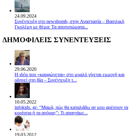
24.09.2024
Συνέντευξη στο newsbomb, στην Αναστασία – Βασιλική
Γκολέμη με θέμα: Τα αποτυπώματα...
ΔΗΜΟΦΙΛΕΙΣ ΣΥΝΕΝΤΕΥΞΕΙΣ
29.06.2020
Η ιδέα που «καρφώνεται» στο μυαλό γίνεται εμμονή και
οδηγεί στη βία – Συνέντευξη τ...
10.05.2022
infokids. gr- “Μαμά, πώς θα καταλάβω αν μου αρέσουν τα
κορίτσια ή τα αγόρια;”: Τι απαντάμε...
19.03.2012