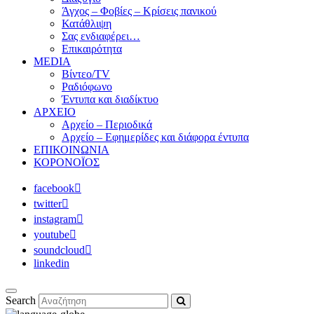
Άγχος – Φοβίες – Κρίσεις πανικού
Κατάθλιψη
Σας ενδιαφέρει…
Επικαιρότητα
MEDIA
Βίντεο/TV
Ραδιόφωνο
Έντυπα και διαδίκτυο
ΑΡΧΕΙΟ
Αρχείο – Περιοδικά
Αρχείο – Εφημερίδες και διάφορα έντυπα
ΕΠΙΚΟΙΝΩΝΙΑ
ΚΟΡΟΝΟΪΟΣ
facebook
twitter
instagram
youtube
soundcloud
linkedin
Search