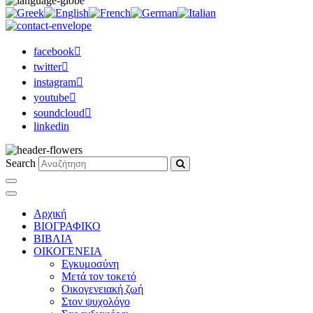
facebook
twitter
instagram
youtube
soundcloud
linkedin
Search
Αρχική
ΒΙΟΓΡΑΦΙΚΟ
ΒΙΒΛΙΑ
ΟΙΚΟΓΕΝΕΙΑ
Εγκυμοσύνη
Μετά τον τοκετό
Οικογενειακή ζωή
Στον ψυχολόγο