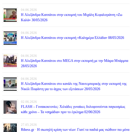
04.06.2026
H Αλεξάνδρα Καππάτου στην εκπομπή του Μιχάλη Κεφαλογιάννη «Ζω
Καλά» 30/05/2026
04.06.2026
H Αλεξάνδρα Καππάτου στην εκπομπή «Καλημέρα Ελλάδα» 08/05/2026
04.06.2026
H Αλεξάνδρα Καππάτου στο MEGA στην εκπομπή με την Μάιρα Mπάρμπα
28/05/2026
04.06.2026
H Αλεξάνδρα Καππάτου στο κανάλι της Ναυτεμπορικής στην εκπομπή της
Νικόλ Ποφάντη για το άγχος των εξετάσεων 28/05/2026
02.06.2026
FLASH – Γυναικοκτονίες: Χιλιάδες γυναίκες δολοφονούνται παγκοσμίως
κάθε χρόνο – Τα «σημάδια» πριν το έγκλημα 02/06/2026
27.05.2026
Rthess.gr · Η σιωπηλή κρίση των νέων: Γιατί τα παιδιά μας νιώθουν πιο μόνα