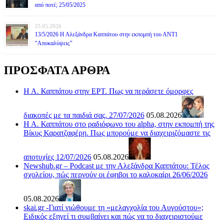
από ποτέ; 25/05/2025
25.05.2026
13/5/2026 Η Αλεξάνδρα Καππάτου στην εκπομπή του ΑΝΤ1
“Αποκαλύψεις”
ΠΡΟΣΦΑΤΑ ΑΡΘΡΑ
Η Α. Καππάτου στην ΕΡΤ. Πως να περάσετε όμορφες
διακοπές με τα παιδιά σας. 27/07/2026
05.08.2026
Η Α. Καππάτου στο ραδιόφωνο του alpha, στην εκπομπή της
Βίκυς Καρατζαφέρη. Πως μπορούμε να διαχειριζόμαστε τις
αποτυχίες 12/07/2026
05.08.2026
Newshub.gr – Podcast με την Αλεξάνδρα Καππάτου: Τέλος
σχολείου, πώς περνούν οι έφηβοι το καλοκαίρι 26/06/2026
05.08.2026
skai.gr -Γιατί νιώθουμε τη «μελαγχολία του Αυγούστου»;
Ειδικός εξηγεί τι συμβαίνει και πώς να το διαχειριστούμε