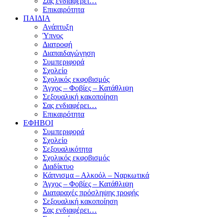
Σας ενδιαφέρει…
Επικαιρότητα
ΠΑΙΔΙΑ
Ανάπτυξη
Ύπνος
Διατροφή
Διαπαιδαγώγηση
Συμπεριφορά
Σχολείο
Σχολικός εκφοβισμός
Άγχος – Φοβίες – Κατάθλιψη
Σεξουαλική κακοποίηση
Σας ενδιαφέρει…
Επικαιρότητα
ΕΦΗΒΟΙ
Συμπεριφορά
Σχολείο
Σεξουαλικότητα
Σχολικός εκφοβισμός
Διαδίκτυο
Κάπνισμα – Αλκοόλ – Ναρκωτικά
Άγχος – Φοβίες – Κατάθλιψη
Διαταραχές πρόσληψης τροφής
Σεξουαλική κακοποίηση
Σας ενδιαφέρει…