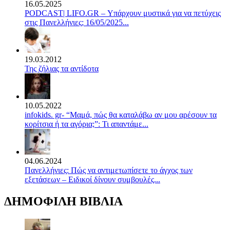
16.05.2025
PODCAST| LIFO.GR – Υπάρχουν μυστικά για να πετύχεις
στις Πανελλήνιες; 16/05/2025...
19.03.2012
Της ζήλιας τα αντίδοτα
10.05.2022
infokids. gr- “Μαμά, πώς θα καταλάβω αν μου αρέσουν τα
κορίτσια ή τα αγόρια;”: Τι απαντάμε...
04.06.2024
Πανελλήνιες: Πώς να αντιμετωπίσετε το άγχος των
εξετάσεων – Ειδικοί δίνουν συμβουλές...
ΔΗΜΟΦΙΛΗ ΒΙΒΛΙΑ