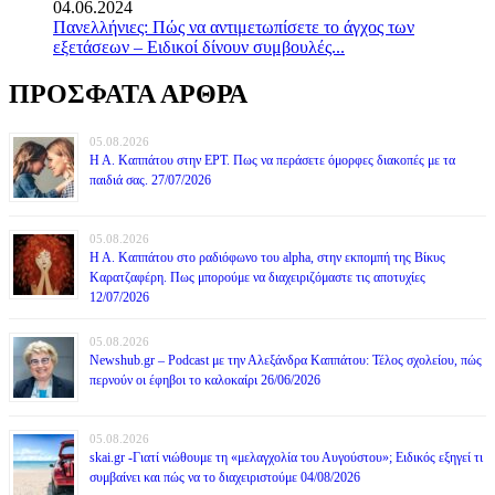
04.06.2024
Πανελλήνιες: Πώς να αντιμετωπίσετε το άγχος των
εξετάσεων – Ειδικοί δίνουν συμβουλές...
ΠΡΟΣΦΑΤΑ ΑΡΘΡΑ
05.08.2026
Η Α. Καππάτου στην ΕΡΤ. Πως να περάσετε όμορφες διακοπές με τα
παιδιά σας. 27/07/2026
05.08.2026
Η Α. Καππάτου στο ραδιόφωνο του alpha, στην εκπομπή της Βίκυς
Καρατζαφέρη. Πως μπορούμε να διαχειριζόμαστε τις αποτυχίες
12/07/2026
05.08.2026
Newshub.gr – Podcast με την Αλεξάνδρα Καππάτου: Τέλος σχολείου, πώς
περνούν οι έφηβοι το καλοκαίρι 26/06/2026
05.08.2026
skai.gr -Γιατί νιώθουμε τη «μελαγχολία του Αυγούστου»; Ειδικός εξηγεί τι
συμβαίνει και πώς να το διαχειριστούμε 04/08/2026