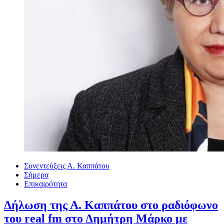
Συνεντεύξεις Α. Καππάτου
Σήμερα
Επικαιρότητα
Δήλωση της Α. Καππάτου στο ραδιόφωνο
του real fm στο Δημήτρη Μάρκο με