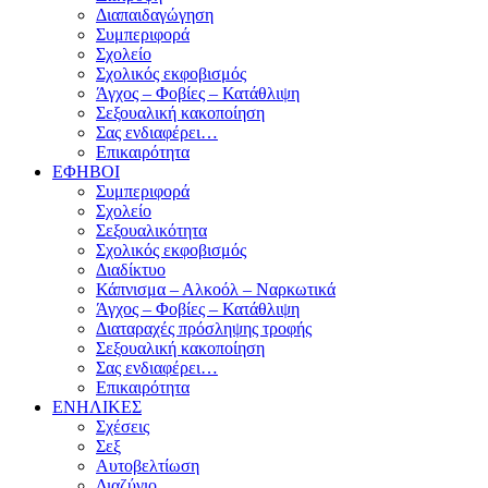
Διαπαιδαγώγηση
Συμπεριφορά
Σχολείο
Σχολικός εκφοβισμός
Άγχος – Φοβίες – Κατάθλιψη
Σεξουαλική κακοποίηση
Σας ενδιαφέρει…
Επικαιρότητα
ΕΦΗΒΟΙ
Συμπεριφορά
Σχολείο
Σεξουαλικότητα
Σχολικός εκφοβισμός
Διαδίκτυο
Κάπνισμα – Αλκοόλ – Ναρκωτικά
Άγχος – Φοβίες – Κατάθλιψη
Διαταραχές πρόσληψης τροφής
Σεξουαλική κακοποίηση
Σας ενδιαφέρει…
Επικαιρότητα
ΕΝΗΛΙΚΕΣ
Σχέσεις
Σεξ
Αυτοβελτίωση
Διαζύγιο