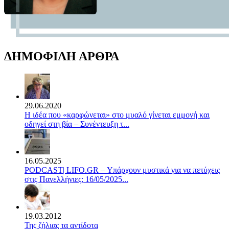
ΔΗΜΟΦΙΛΗ ΑΡΘΡΑ
29.06.2020
Η ιδέα που «καρφώνεται» στο μυαλό γίνεται εμμονή και
οδηγεί στη βία – Συνέντευξη τ...
16.05.2025
PODCAST| LIFO.GR – Υπάρχουν μυστικά για να πετύχεις
στις Πανελλήνιες; 16/05/2025...
19.03.2012
Της ζήλιας τα αντίδοτα