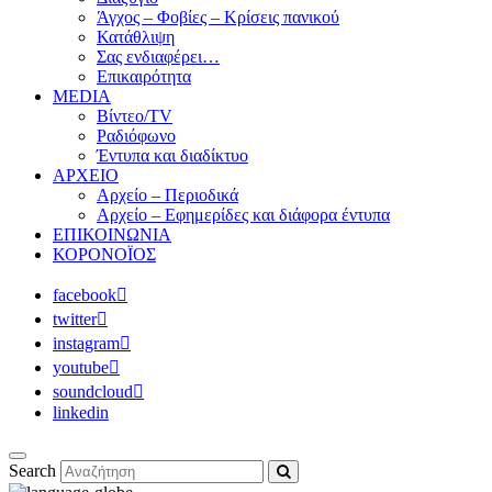
Άγχος – Φοβίες – Κρίσεις πανικού
Κατάθλιψη
Σας ενδιαφέρει…
Επικαιρότητα
MEDIA
Βίντεο/TV
Ραδιόφωνο
Έντυπα και διαδίκτυο
ΑΡΧΕΙΟ
Αρχείο – Περιοδικά
Αρχείο – Εφημερίδες και διάφορα έντυπα
ΕΠΙΚΟΙΝΩΝΙΑ
ΚΟΡΟΝΟΪΟΣ
facebook
twitter
instagram
youtube
soundcloud
linkedin
Search