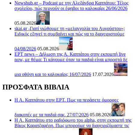
Newshub.gr – Podcast με την Αλεξάνδρα Καππάτου: Τέλος
σχολείου, πώς περνούν οι έφηβοι το καλοκαίρι 26/06/2026
05.08.2026
skai.gr -Γιατί νιώθουμε τη «μελαγχολία του Αυγούστου»;
Ειδικός εξηγεί τι συμβαίνει και πώς να το διαχειριστούμε
04/08/2026
05.08.2026
ΕΡΤ news – Δήλωση της Α. Καππάτου στην εκπομπή live
now, με θέμα: Τι κάνουμε όταν τα παιδιά είναι μπροστά δε
μια οθόνη και το καλοκαίρι; 16/07/2026
17.07.2026
ΠΡΟΣΦΑΤΑ ΒΙΒΛΙΑ
Η Α. Καππάτου στην ΕΡΤ. Πως να περάσετε όμορφες
διακοπές με τα παιδιά σας. 27/07/2026
05.08.2026
Η Α. Καππάτου στο ραδιόφωνο του alpha, στην εκπομπή της
Βίκυς Καρατζαφέρη. Πως μπορούμε να διαχειριζόμαστε τις