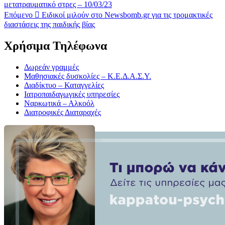
μετατραυματικό στρες – 10/03/23
Επόμενο
Ειδικοί μιλούν στο Newsbomb.gr για τις τρομακτικές
διαστάσεις της παιδικής βίας
Χρήσιμα Τηλέφωνα
Δωρεάν γραμμές
Μαθησιακές δυσκολίες – Κ.Ε.Δ.Α.Σ.Υ.
Διαδίκτυο – Καταγγελίες
Ιατροπαιδαγωγικές υπηρεσίες
Ναρκωτικά – Αλκοόλ
Διατροφικές Διαταραχές