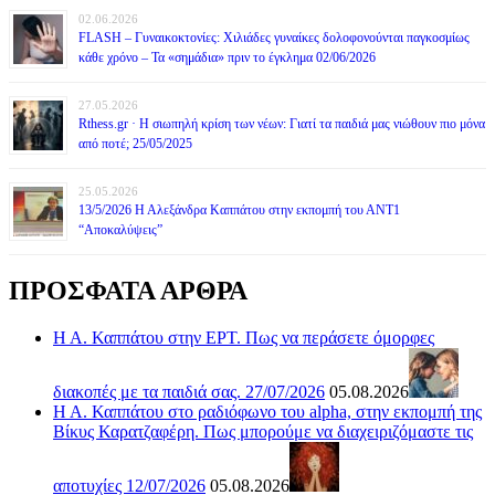
02.06.2026
FLASH – Γυναικοκτονίες: Χιλιάδες γυναίκες δολοφονούνται παγκοσμίως
κάθε χρόνο – Τα «σημάδια» πριν το έγκλημα 02/06/2026
27.05.2026
Rthess.gr · Η σιωπηλή κρίση των νέων: Γιατί τα παιδιά μας νιώθουν πιο μόνα
από ποτέ; 25/05/2025
25.05.2026
13/5/2026 Η Αλεξάνδρα Καππάτου στην εκπομπή του ΑΝΤ1
“Αποκαλύψεις”
ΠΡΟΣΦΑΤΑ ΑΡΘΡΑ
Η Α. Καππάτου στην ΕΡΤ. Πως να περάσετε όμορφες
διακοπές με τα παιδιά σας. 27/07/2026
05.08.2026
Η Α. Καππάτου στο ραδιόφωνο του alpha, στην εκπομπή της
Βίκυς Καρατζαφέρη. Πως μπορούμε να διαχειριζόμαστε τις
αποτυχίες 12/07/2026
05.08.2026