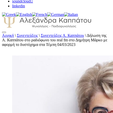
soundcloud
linkedin
Αρχική
\
Συνεντεύξεις
\
Συνεντεύξεις Α. Καππάτου
\
Δήλωση της
Αλεξάνδρα Καππάτου Ψυχολόγος –
Α. Καππάτου στο ραδιόφωνο του real fm στο Δημήτρη Μάρκο με
Παιδοψυχολόγος
αφορμή το δυστύχημα στα Τέμπη 04/03/2023