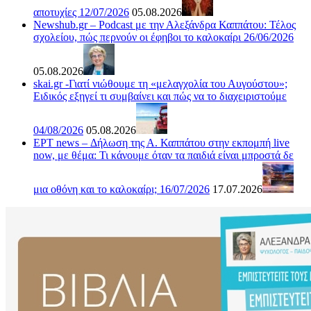
αποτυχίες 12/07/2026
05.08.2026
Newshub.gr – Podcast με την Αλεξάνδρα Καππάτου: Τέλος
σχολείου, πώς περνούν οι έφηβοι το καλοκαίρι 26/06/2026
05.08.2026
skai.gr -Γιατί νιώθουμε τη «μελαγχολία του Αυγούστου»;
Ειδικός εξηγεί τι συμβαίνει και πώς να το διαχειριστούμε
04/08/2026
05.08.2026
ΕΡΤ news – Δήλωση της Α. Καππάτου στην εκπομπή live
now, με θέμα: Τι κάνουμε όταν τα παιδιά είναι μπροστά δε
μια οθόνη και το καλοκαίρι; 16/07/2026
17.07.2026