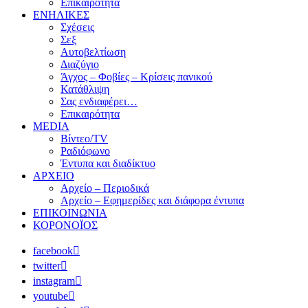
Επικαιρότητα
ΕΝΗΛΙΚΕΣ
Σχέσεις
Σεξ
Αυτοβελτίωση
Διαζύγιο
Άγχος – Φοβίες – Κρίσεις πανικού
Κατάθλιψη
Σας ενδιαφέρει…
Επικαιρότητα
MEDIA
Βίντεο/TV
Ραδιόφωνο
Έντυπα και διαδίκτυο
ΑΡΧΕΙΟ
Αρχείο – Περιοδικά
Αρχείο – Εφημερίδες και διάφορα έντυπα
ΕΠΙΚΟΙΝΩΝΙΑ
ΚΟΡΟΝΟΪΟΣ
facebook
twitter
instagram
youtube