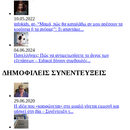
10.05.2022
infokids. gr- “Μαμά, πώς θα καταλάβω αν μου αρέσουν τα
κορίτσια ή τα αγόρια;”: Τι απαντάμε...
04.06.2024
Πανελλήνιες: Πώς να αντιμετωπίσετε το άγχος των
εξετάσεων – Ειδικοί δίνουν συμβουλές...
ΔΗΜΟΦΙΛΕΙΣ ΣΥΝΕΝΤΕΥΞΕΙΣ
29.06.2020
Η ιδέα που «καρφώνεται» στο μυαλό γίνεται εμμονή και
οδηγεί στη βία – Συνέντευξη τ...