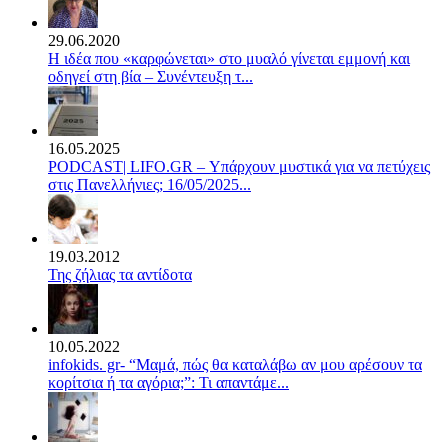
29.06.2020
Η ιδέα που «καρφώνεται» στο μυαλό γίνεται εμμονή και
οδηγεί στη βία – Συνέντευξη τ...
16.05.2025
PODCAST| LIFO.GR – Υπάρχουν μυστικά για να πετύχεις
στις Πανελλήνιες; 16/05/2025...
19.03.2012
Της ζήλιας τα αντίδοτα
10.05.2022
infokids. gr- “Μαμά, πώς θα καταλάβω αν μου αρέσουν τα
κορίτσια ή τα αγόρια;”: Τι απαντάμε...