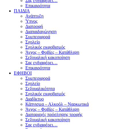
Σας ενδιαφέρει…
Επικαιρότητα
ΠΑΙΔΙΑ
Ανάπτυξη
Ύπνος
Διατροφή
Διαπαιδαγώγηση
Συμπεριφορά
Σχολείο
Σχολικός εκφοβισμός
Άγχος – Φοβίες – Κατάθλιψη
Σεξουαλική κακοποίηση
Σας ενδιαφέρει…
Επικαιρότητα
ΕΦΗΒΟΙ
Συμπεριφορά
Σχολείο
Σεξουαλικότητα
Σχολικός εκφοβισμός
Διαδίκτυο
Κάπνισμα – Αλκοόλ – Ναρκωτικά
Άγχος – Φοβίες – Κατάθλιψη
Διαταραχές πρόσληψης τροφής
Σεξουαλική κακοποίηση
Σας ενδιαφέρει…