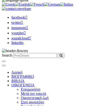
facebook
twitter
instagram
youtube
soundcloud
linkedin
Search
Αρχική
ΒΙΟΓΡΑΦΙΚΟ
ΒΙΒΛΙΑ
ΟΙΚΟΓΕΝΕΙΑ
Εγκυμοσύνη
Μετά τον τοκετό
Οικογενειακή ζωή
Στον ψυχολόγο