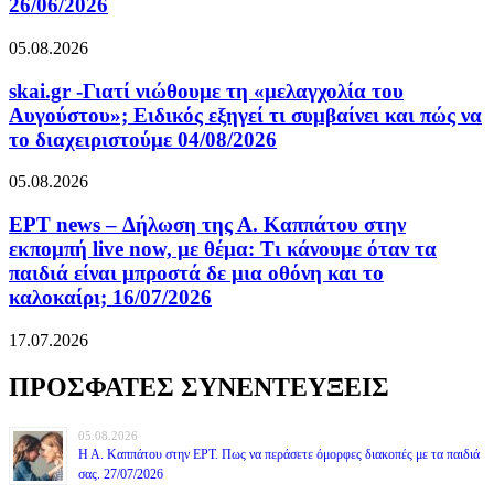
26/06/2026
05.08.2026
skai.gr -Γιατί νιώθουμε τη «μελαγχολία του
Αυγούστου»; Ειδικός εξηγεί τι συμβαίνει και πώς να
το διαχειριστούμε 04/08/2026
05.08.2026
ΕΡΤ news – Δήλωση της Α. Καππάτου στην
εκπομπή live now, με θέμα: Τι κάνουμε όταν τα
παιδιά είναι μπροστά δε μια οθόνη και το
καλοκαίρι; 16/07/2026
17.07.2026
ΠΡΟΣΦΑΤΕΣ ΣΥΝΕΝΤΕΥΞΕΙΣ
05.08.2026
Η Α. Καππάτου στην ΕΡΤ. Πως να περάσετε όμορφες διακοπές με τα παιδιά
σας. 27/07/2026