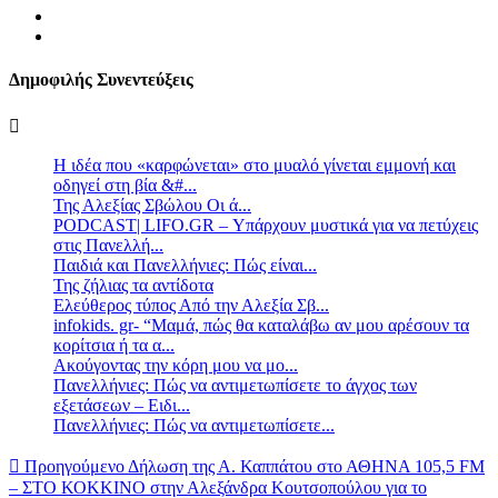
Δημοφιλής Συνεντεύξεις
Η ιδέα που «καρφώνεται» στο μυαλό γίνεται εμμονή και
οδηγεί στη βία &#...
Της Αλεξίας Σβώλου Οι ά...
PODCAST| LIFO.GR – Υπάρχουν μυστικά για να πετύχεις
στις Πανελλή...
Παιδιά και Πανελλήνιες: Πώς είναι...
Της ζήλιας τα αντίδοτα
Ελεύθερος τύπος Από την Αλεξία Σβ...
infokids. gr- “Μαμά, πώς θα καταλάβω αν μου αρέσουν τα
κορίτσια ή τα α...
Ακούγοντας την κόρη μου να μο...
Πανελλήνιες: Πώς να αντιμετωπίσετε το άγχος των
εξετάσεων – Ειδι...
Πανελλήνιες: Πώς να αντιμετωπίσετε...
Προηγούμενο
Δήλωση της Α. Καππάτου στο ΑΘΗΝΑ 105,5 FM
– ΣΤΟ ΚΟΚΚΙΝΟ στην Αλεξάνδρα Κουτσοπούλου για το