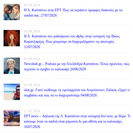
05.08.2026
Η Α. Καππάτου στην ΕΡΤ. Πως να περάσετε όμορφες διακοπές με τα
παιδιά σας. 27/07/2026
05.08.2026
Η Α. Καππάτου στο ραδιόφωνο του alpha, στην εκπομπή της Βίκυς
Καρατζαφέρη. Πως μπορούμε να διαχειριζόμαστε τις αποτυχίες
12/07/2026
05.08.2026
Newshub.gr – Podcast με την Αλεξάνδρα Καππάτου: Τέλος σχολείου, πώς
περνούν οι έφηβοι το καλοκαίρι 26/06/2026
05.08.2026
skai.gr -Γιατί νιώθουμε τη «μελαγχολία του Αυγούστου»; Ειδικός εξηγεί τι
συμβαίνει και πώς να το διαχειριστούμε 04/08/2026
17.07.2026
ΕΡΤ news – Δήλωση της Α. Καππάτου στην εκπομπή live now, με θέμα: Τι
κάνουμε όταν τα παιδιά είναι μπροστά δε μια οθόνη και το καλοκαίρι;
16/07/2026