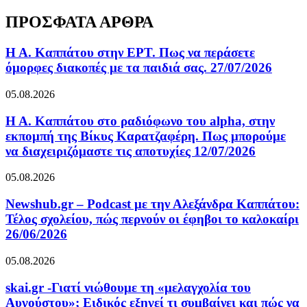
ΠΡΟΣΦΑΤΑ ΑΡΘΡΑ
Η Α. Καππάτου στην ΕΡΤ. Πως να περάσετε
όμορφες διακοπές με τα παιδιά σας. 27/07/2026
05.08.2026
Η Α. Καππάτου στο ραδιόφωνο του alpha, στην
εκπομπή της Βίκυς Καρατζαφέρη. Πως μπορούμε
να διαχειριζόμαστε τις αποτυχίες 12/07/2026
05.08.2026
Newshub.gr – Podcast με την Αλεξάνδρα Καππάτου:
Τέλος σχολείου, πώς περνούν οι έφηβοι το καλοκαίρι
26/06/2026
05.08.2026
skai.gr -Γιατί νιώθουμε τη «μελαγχολία του
Αυγούστου»; Ειδικός εξηγεί τι συμβαίνει και πώς να