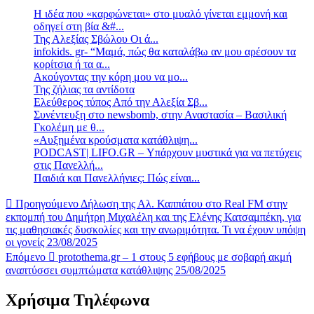
Η ιδέα που «καρφώνεται» στο μυαλό γίνεται εμμονή και
οδηγεί στη βία &#...
Της Αλεξίας Σβώλου Οι ά...
infokids. gr- “Μαμά, πώς θα καταλάβω αν μου αρέσουν τα
κορίτσια ή τα α...
Ακούγοντας την κόρη μου να μο...
Της ζήλιας τα αντίδοτα
Ελεύθερος τύπος Από την Αλεξία Σβ...
Συνέντευξη στο newsbomb, στην Αναστασία – Βασιλική
Γκολέμη με θ...
«Αυξημένα κρούσματα κατάθλιψη...
PODCAST| LIFO.GR – Υπάρχουν μυστικά για να πετύχεις
στις Πανελλή...
Παιδιά και Πανελλήνιες: Πώς είναι...
Προηγούμενο
Δήλωση της Αλ. Καππάτου στο Real FM στην
εκπομπή του Δημήτρη Μιχαλέλη και της Ελένης Κατσαμπέκη, για
τις μαθησιακές δυσκολίες και την ανωριμότητα. Τι να έχουν υπόψη
οι γονείς 23/08/2025
Επόμενο
protothema.gr – 1 στους 5 εφήβους με σοβαρή ακμή
αναπτύσσει συμπτώματα κατάθλιψης 25/08/2025
Χρήσιμα Τηλέφωνα