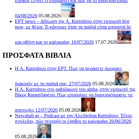
Ειδικός εξηγεί τι συμβαίνει και πώς να το διαχειριστούμε
04/08/2026
05.08.2026
ΕΡΤ news – Δήλωση της Α. Καππάτου στην εκπομπή live
now, με θέμα: Τι κάνουμε όταν τα παιδιά είναι μπροστά δε
μια οθόνη και το καλοκαίρι; 16/07/2026
17.07.2026
ΠΡΟΣΦΑΤΑ ΒΙΒΛΙΑ
Η Α. Καππάτου στην ΕΡΤ. Πως να περάσετε όμορφες
διακοπές με τα παιδιά σας. 27/07/2026
05.08.2026
Η Α. Καππάτου στο ραδιόφωνο του alpha, στην εκπομπή της
Βίκυς Καρατζαφέρη. Πως μπορούμε να διαχειριζόμαστε τις
αποτυχίες 12/07/2026
05.08.2026
Newshub.gr – Podcast με την Αλεξάνδρα Καππάτου: Τέλος
σχολείου, πώς περνούν οι έφηβοι το καλοκαίρι 26/06/2026
05.08.2026