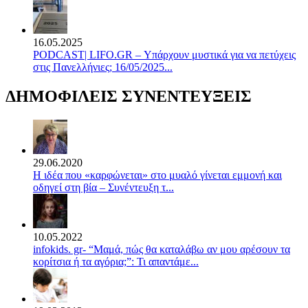
16.05.2025
PODCAST| LIFO.GR – Υπάρχουν μυστικά για να πετύχεις
στις Πανελλήνιες; 16/05/2025...
ΔΗΜΟΦΙΛΕΙΣ ΣΥΝΕΝΤΕΥΞΕΙΣ
29.06.2020
Η ιδέα που «καρφώνεται» στο μυαλό γίνεται εμμονή και
οδηγεί στη βία – Συνέντευξη τ...
10.05.2022
infokids. gr- “Μαμά, πώς θα καταλάβω αν μου αρέσουν τα
κορίτσια ή τα αγόρια;”: Τι απαντάμε...