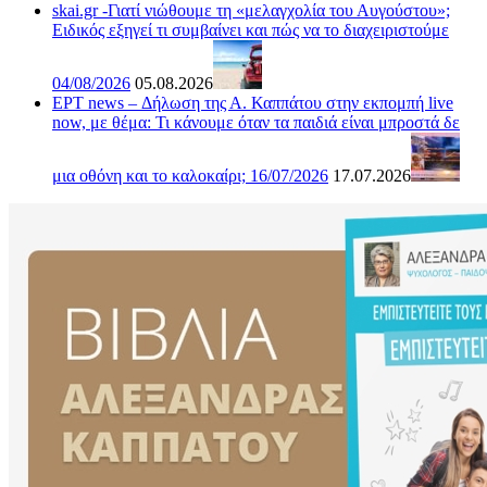
skai.gr -Γιατί νιώθουμε τη «μελαγχολία του Αυγούστου»;
Ειδικός εξηγεί τι συμβαίνει και πώς να το διαχειριστούμε
04/08/2026
05.08.2026
ΕΡΤ news – Δήλωση της Α. Καππάτου στην εκπομπή live
now, με θέμα: Τι κάνουμε όταν τα παιδιά είναι μπροστά δε
μια οθόνη και το καλοκαίρι; 16/07/2026
17.07.2026