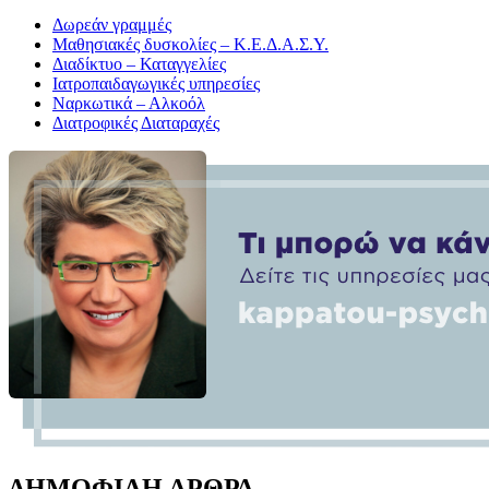
Δωρεάν γραμμές
Μαθησιακές δυσκολίες – Κ.Ε.Δ.Α.Σ.Υ.
Διαδίκτυο – Καταγγελίες
Ιατροπαιδαγωγικές υπηρεσίες
Ναρκωτικά – Αλκοόλ
Διατροφικές Διαταραχές
ΔΗΜΟΦΙΛΗ ΑΡΘΡΑ