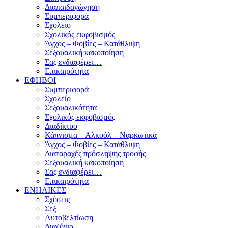
Διαπαιδαγώγηση
Συμπεριφορά
Σχολείο
Σχολικός εκφοβισμός
Άγχος – Φοβίες – Κατάθλιψη
Σεξουαλική κακοποίηση
Σας ενδιαφέρει…
Επικαιρότητα
ΕΦΗΒΟΙ
Συμπεριφορά
Σχολείο
Σεξουαλικότητα
Σχολικός εκφοβισμός
Διαδίκτυο
Κάπνισμα – Αλκοόλ – Ναρκωτικά
Άγχος – Φοβίες – Κατάθλιψη
Διαταραχές πρόσληψης τροφής
Σεξουαλική κακοποίηση
Σας ενδιαφέρει…
Επικαιρότητα
ΕΝΗΛΙΚΕΣ
Σχέσεις
Σεξ
Αυτοβελτίωση
Διαζύγιο