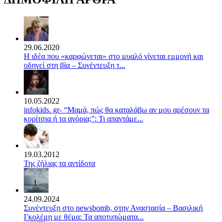
29.06.2020
Η ιδέα που «καρφώνεται» στο μυαλό γίνεται εμμονή και
οδηγεί στη βία – Συνέντευξη τ...
10.05.2022
infokids. gr- “Μαμά, πώς θα καταλάβω αν μου αρέσουν τα
κορίτσια ή τα αγόρια;”: Τι απαντάμε...
19.03.2012
Της ζήλιας τα αντίδοτα
24.09.2024
Συνέντευξη στο newsbomb, στην Αναστασία – Βασιλική
Γκολέμη με θέμα: Τα αποτυπώματα...