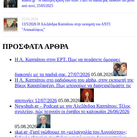
Rthess.gr · Η σιωπηλή κρίση των νέων: Γιατί τα παιδιά μας νιώθουν πιο μόνα
από ποτέ; 25/05/2025
25.05.2026
13/5/2026 Η Αλεξάνδρα Καππάτου στην εκπομπή του ΑΝΤ1
“Αποκαλύψεις”
ΠΡΟΣΦΑΤΑ ΑΡΘΡΑ
Η Α. Καππάτου στην ΕΡΤ. Πως να περάσετε όμορφες
διακοπές με τα παιδιά σας. 27/07/2026
05.08.2026
Η Α. Καππάτου στο ραδιόφωνο του alpha, στην εκπομπή της
Βίκυς Καρατζαφέρη. Πως μπορούμε να διαχειριζόμαστε τις
αποτυχίες 12/07/2026
05.08.2026
Newshub.gr – Podcast με την Αλεξάνδρα Καππάτου: Τέλος
σχολείου, πώς περνούν οι έφηβοι το καλοκαίρι 26/06/2026
05.08.2026
skai.gr -Γιατί νιώθουμε τη «μελαγχολία του Αυγούστου»;