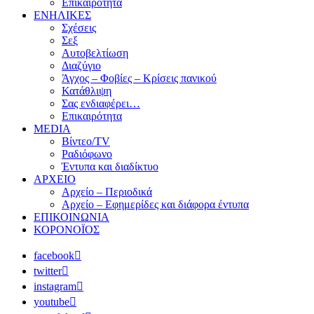
Επικαιρότητα
ΕΝΗΛΙΚΕΣ
Σχέσεις
Σεξ
Αυτοβελτίωση
Διαζύγιο
Άγχος – Φοβίες – Κρίσεις πανικού
Κατάθλιψη
Σας ενδιαφέρει…
Επικαιρότητα
MEDIA
Βίντεο/TV
Ραδιόφωνο
Έντυπα και διαδίκτυο
ΑΡΧΕΙΟ
Αρχείο – Περιοδικά
Αρχείο – Εφημερίδες και διάφορα έντυπα
ΕΠΙΚΟΙΝΩΝΙΑ
ΚΟΡΟΝΟΪΟΣ
facebook
twitter
instagram
youtube