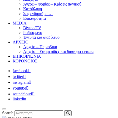
Άγχος – Φοβίες – Κρίσεις πανικού
Κατάθλιψη
Σας ενδιαφέρει…
Επικαιρότητα
MEDIA
Βίντεο/TV
Ραδιόφωνο
Έντυπα και διαδίκτυο
ΑΡΧΕΙΟ
Αρχείο – Περιοδικά
Αρχείο – Εφημερίδες και διάφορα έντυπα
ΕΠΙΚΟΙΝΩΝΙΑ
ΚΟΡΟΝΟΪΟΣ
facebook
twitter
instagram
youtube
soundcloud
linkedin
Search