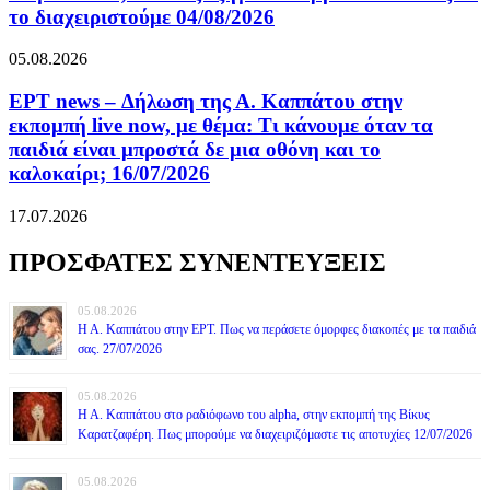
το διαχειριστούμε 04/08/2026
05.08.2026
ΕΡΤ news – Δήλωση της Α. Καππάτου στην
εκπομπή live now, με θέμα: Τι κάνουμε όταν τα
παιδιά είναι μπροστά δε μια οθόνη και το
καλοκαίρι; 16/07/2026
17.07.2026
ΠΡΟΣΦΑΤΕΣ ΣΥΝΕΝΤΕΥΞΕΙΣ
05.08.2026
Η Α. Καππάτου στην ΕΡΤ. Πως να περάσετε όμορφες διακοπές με τα παιδιά
σας. 27/07/2026
05.08.2026
Η Α. Καππάτου στο ραδιόφωνο του alpha, στην εκπομπή της Βίκυς
Καρατζαφέρη. Πως μπορούμε να διαχειριζόμαστε τις αποτυχίες 12/07/2026
05.08.2026