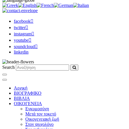
facebook
twitter
instagram
youtube
soundcloud
linkedin
Search
Αρχική
ΒΙΟΓΡΑΦΙΚΟ
ΒΙΒΛΙΑ
ΟΙΚΟΓΕΝΕΙΑ
Εγκυμοσύνη
Μετά τον τοκετό
Οικογενειακή ζωή
Στον ψυχολόγο