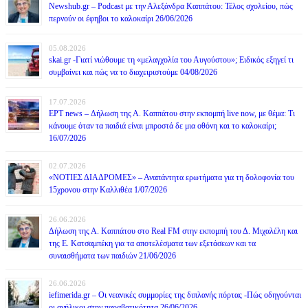
Newshub.gr – Podcast με την Αλεξάνδρα Καππάτου: Τέλος σχολείου, πώς
περνούν οι έφηβοι το καλοκαίρι 26/06/2026
05.08.2026
skai.gr -Γιατί νιώθουμε τη «μελαγχολία του Αυγούστου»; Ειδικός εξηγεί τι
συμβαίνει και πώς να το διαχειριστούμε 04/08/2026
17.07.2026
ΕΡΤ news – Δήλωση της Α. Καππάτου στην εκπομπή live now, με θέμα: Τι
κάνουμε όταν τα παιδιά είναι μπροστά δε μια οθόνη και το καλοκαίρι;
16/07/2026
02.07.2026
«ΝΟΤΙΕΣ ΔΙΑΔΡΟΜΕΣ» – Αναπάντητα ερωτήματα για τη δολοφονία του
15χρονου στην Καλλιθέα 1/07/2026
26.06.2026
Δήλωση της Α. Καππάτου στο Real FM στην εκπομπή του Δ. Μιχαλέλη και
της Ε. Κατσαμπέκη για τα αποτελέσματα των εξετάσεων και τα
συναισθήματα των παιδιών 21/06/2026
26.06.2026
iefimerida.gr – Οι νεανικές συμμορίες της διπλανής πόρτας -Πώς οδηγούνται
οι ανήλικοι στην παραβατικότητα 26/06/2026