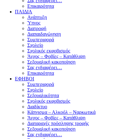
Σας ενδιαφέρει…
Επικαιρότητα
ΠΑΙΔΙΑ
Ανάπτυξη
Ύπνος
Διατροφή
Διαπαιδαγώγηση
Συμπεριφορά
Σχολείο
Σχολικός εκφοβισμός
Άγχος – Φοβίες – Κατάθλιψη
Σεξουαλική κακοποίηση
Σας ενδιαφέρει…
Επικαιρότητα
ΕΦΗΒΟΙ
Συμπεριφορά
Σχολείο
Σεξουαλικότητα
Σχολικός εκφοβισμός
Διαδίκτυο
Κάπνισμα – Αλκοόλ – Ναρκωτικά
Άγχος – Φοβίες – Κατάθλιψη
Διαταραχές πρόσληψης τροφής
Σεξουαλική κακοποίηση
Σας ενδιαφέρει…