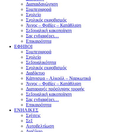
Διαπαιδαγώγηση
Συμπεριφορά
Σχολείο
Σχολικός εκφοβισμός
Άγχος – Φοβίες – Κατάθλιψη
Σεξουαλική κακοποίηση
Σας ενδιαφέρει…
Επικαιρότητα
ΕΦΗΒΟΙ
Συμπεριφορά
Σχολείο
Σεξουαλικότητα
Σχολικός εκφοβισμός
Διαδίκτυο
Κάπνισμα – Αλκοόλ – Ναρκωτικά
Άγχος – Φοβίες – Κατάθλιψη
Διαταραχές πρόσληψης τροφής
Σεξουαλική κακοποίηση
Σας ενδιαφέρει…
Επικαιρότητα
ΕΝΗΛΙΚΕΣ
Σχέσεις
Σεξ
Αυτοβελτίωση
Διαζύγιο