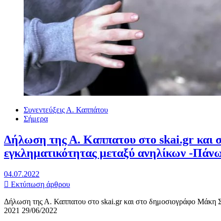
Συνεντεύξεις Α. Καππάτου
Σήμερα
Δήλωση της Α. Καππατου στο skai.gr και 
εγκληματικότητας μεταξύ ανηλίκων -Πάνω
04.07.2022
Εκτύπωση άρθρου
Δήλωση της Α. Καππατου στο skai.gr και στο δημοσιογράφο Μάκη Σ
2021 29/06/2022