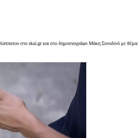
Καππατου στο skai.gr και στο δημοσιογράφο Μάκη Συνοδινό με θέμα:
υχολόγος