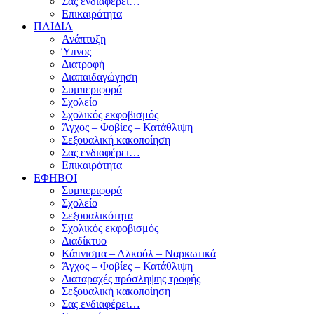
Σας ενδιαφέρει…
Επικαιρότητα
ΠΑΙΔΙΑ
Ανάπτυξη
Ύπνος
Διατροφή
Διαπαιδαγώγηση
Συμπεριφορά
Σχολείο
Σχολικός εκφοβισμός
Άγχος – Φοβίες – Κατάθλιψη
Σεξουαλική κακοποίηση
Σας ενδιαφέρει…
Επικαιρότητα
ΕΦΗΒΟΙ
Συμπεριφορά
Σχολείο
Σεξουαλικότητα
Σχολικός εκφοβισμός
Διαδίκτυο
Κάπνισμα – Αλκοόλ – Ναρκωτικά
Άγχος – Φοβίες – Κατάθλιψη
Διαταραχές πρόσληψης τροφής
Σεξουαλική κακοποίηση
Σας ενδιαφέρει…