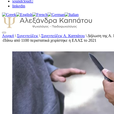
soundcloud
linkedin
Αρχική
\
Συνεντεύξεις
\
Συνεντεύξεις Α. Καππάτου
\
Δήλωση της Α. 
Αλεξάνδρα Καππάτου Ψυχολόγος – Παιδοψ
-Πάνω από 1100 περιστατικά χειρίστηκε η ΕΛΑΣ το 2021