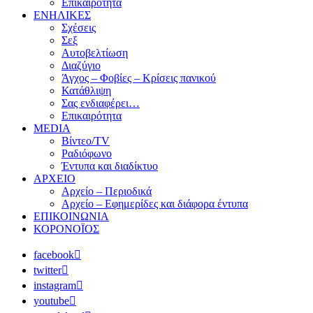
Επικαιρότητα
ΕΝΗΛΙΚΕΣ
Σχέσεις
Σεξ
Αυτοβελτίωση
Διαζύγιο
Άγχος – Φοβίες – Κρίσεις πανικού
Κατάθλιψη
Σας ενδιαφέρει…
Επικαιρότητα
MEDIA
Βίντεο/TV
Ραδιόφωνο
Έντυπα και διαδίκτυο
ΑΡΧΕΙΟ
Αρχείο – Περιοδικά
Αρχείο – Εφημερίδες και διάφορα έντυπα
ΕΠΙΚΟΙΝΩΝΙΑ
ΚΟΡΟΝΟΪΟΣ
facebook
twitter
instagram
youtube