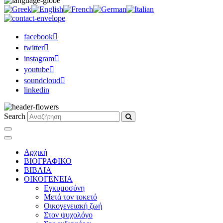
facebook
twitter
instagram
youtube
soundcloud
linkedin
Search
Αρχική
ΒΙΟΓΡΑΦΙΚΟ
ΒΙΒΛΙΑ
ΟΙΚΟΓΕΝΕΙΑ
Εγκυμοσύνη
Μετά τον τοκετό
Οικογενειακή ζωή
Στον ψυχολόγο