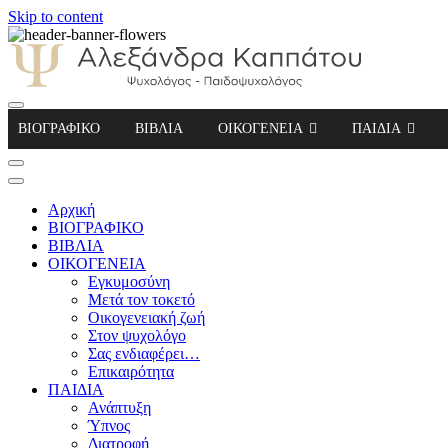
Skip to content
Αλεξάνδρα Καππάτου Ψυχολόγος – Παιδοψ
ΒΙΟΓΡΑΦΙΚΟ
ΒΙΒΛΙΑ
ΟΙΚΟΓΕΝΕΙΑ
ΠΑΙΔΙΑ
Αρχική
ΒΙΟΓΡΑΦΙΚΟ
ΒΙΒΛΙΑ
ΟΙΚΟΓΕΝΕΙΑ
Εγκυμοσύνη
Μετά τον τοκετό
Οικογενειακή ζωή
Στον ψυχολόγο
Σας ενδιαφέρει…
Επικαιρότητα
ΠΑΙΔΙΑ
Ανάπτυξη
Ύπνος
Διατροφή