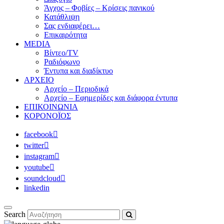
Άγχος – Φοβίες – Κρίσεις πανικού
Κατάθλιψη
Σας ενδιαφέρει…
Επικαιρότητα
MEDIA
Βίντεο/TV
Ραδιόφωνο
Έντυπα και διαδίκτυο
ΑΡΧΕΙΟ
Αρχείο – Περιοδικά
Αρχείο – Εφημερίδες και διάφορα έντυπα
ΕΠΙΚΟΙΝΩΝΙΑ
ΚΟΡΟΝΟΪΟΣ
facebook
twitter
instagram
youtube
soundcloud
linkedin
Search