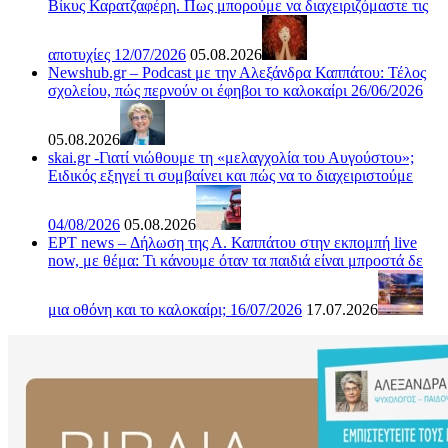
Βίκυς Καρατζαφέρη. Πως μπορούμε να διαχειριζόμαστε τις
αποτυχίες 12/07/2026
05.08.2026
Newshub.gr – Podcast με την Αλεξάνδρα Καππάτου: Τέλος
σχολείου, πώς περνούν οι έφηβοι το καλοκαίρι 26/06/2026
05.08.2026
skai.gr -Γιατί νιώθουμε τη «μελαγχολία του Αυγούστου»;
Ειδικός εξηγεί τι συμβαίνει και πώς να το διαχειριστούμε
04/08/2026
05.08.2026
ΕΡΤ news – Δήλωση της Α. Καππάτου στην εκπομπή live
now, με θέμα: Τι κάνουμε όταν τα παιδιά είναι μπροστά δε
μια οθόνη και το καλοκαίρι; 16/07/2026
17.07.2026