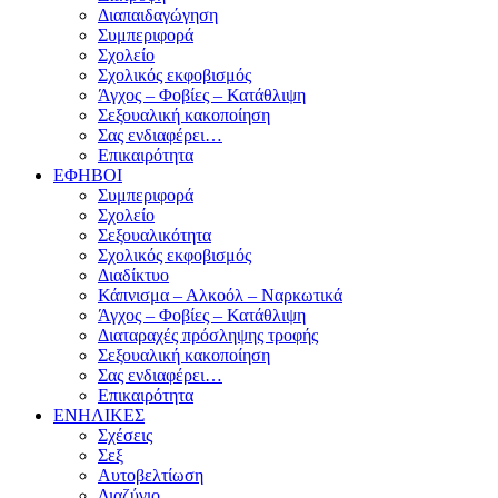
Διαπαιδαγώγηση
Συμπεριφορά
Σχολείο
Σχολικός εκφοβισμός
Άγχος – Φοβίες – Κατάθλιψη
Σεξουαλική κακοποίηση
Σας ενδιαφέρει…
Επικαιρότητα
ΕΦΗΒΟΙ
Συμπεριφορά
Σχολείο
Σεξουαλικότητα
Σχολικός εκφοβισμός
Διαδίκτυο
Κάπνισμα – Αλκοόλ – Ναρκωτικά
Άγχος – Φοβίες – Κατάθλιψη
Διαταραχές πρόσληψης τροφής
Σεξουαλική κακοποίηση
Σας ενδιαφέρει…
Επικαιρότητα
ΕΝΗΛΙΚΕΣ
Σχέσεις
Σεξ
Αυτοβελτίωση
Διαζύγιο