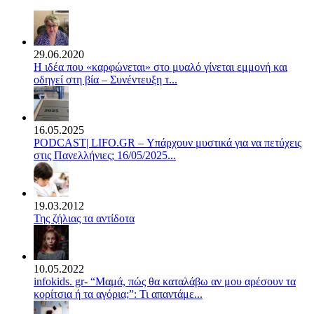
29.06.2020
Η ιδέα που «καρφώνεται» στο μυαλό γίνεται εμμονή και
οδηγεί στη βία – Συνέντευξη τ...
16.05.2025
PODCAST| LIFO.GR – Υπάρχουν μυστικά για να πετύχεις
στις Πανελλήνιες; 16/05/2025...
19.03.2012
Της ζήλιας τα αντίδοτα
10.05.2022
infokids. gr- “Μαμά, πώς θα καταλάβω αν μου αρέσουν τα
κορίτσια ή τα αγόρια;”: Τι απαντάμε...