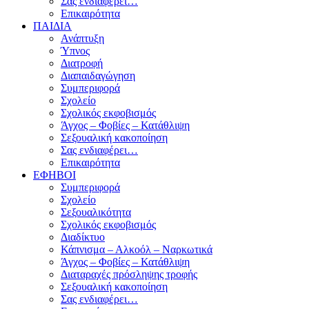
Σας ενδιαφέρει…
Επικαιρότητα
ΠΑΙΔΙΑ
Ανάπτυξη
Ύπνος
Διατροφή
Διαπαιδαγώγηση
Συμπεριφορά
Σχολείο
Σχολικός εκφοβισμός
Άγχος – Φοβίες – Κατάθλιψη
Σεξουαλική κακοποίηση
Σας ενδιαφέρει…
Επικαιρότητα
ΕΦΗΒΟΙ
Συμπεριφορά
Σχολείο
Σεξουαλικότητα
Σχολικός εκφοβισμός
Διαδίκτυο
Κάπνισμα – Αλκοόλ – Ναρκωτικά
Άγχος – Φοβίες – Κατάθλιψη
Διαταραχές πρόσληψης τροφής
Σεξουαλική κακοποίηση
Σας ενδιαφέρει…