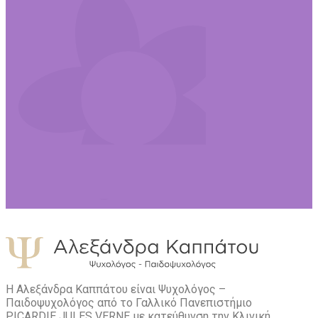
Η Αλεξάνδρα Καππάτου είναι Ψυχολόγος –
Παιδοψυχολόγος από το Γαλλικό Πανεπιστήμιο
PICARDIE JULES VERNE με κατεύθυνση την Kλινική