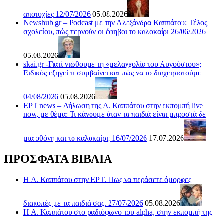
αποτυχίες 12/07/2026
05.08.2026
Newshub.gr – Podcast με την Αλεξάνδρα Καππάτου: Τέλος
σχολείου, πώς περνούν οι έφηβοι το καλοκαίρι 26/06/2026
05.08.2026
skai.gr -Γιατί νιώθουμε τη «μελαγχολία του Αυγούστου»;
Ειδικός εξηγεί τι συμβαίνει και πώς να το διαχειριστούμε
04/08/2026
05.08.2026
ΕΡΤ news – Δήλωση της Α. Καππάτου στην εκπομπή live
now, με θέμα: Τι κάνουμε όταν τα παιδιά είναι μπροστά δε
μια οθόνη και το καλοκαίρι; 16/07/2026
17.07.2026
ΠΡΟΣΦΑΤΑ ΒΙΒΛΙΑ
Η Α. Καππάτου στην ΕΡΤ. Πως να περάσετε όμορφες
διακοπές με τα παιδιά σας. 27/07/2026
05.08.2026
Η Α. Καππάτου στο ραδιόφωνο του alpha, στην εκπομπή της