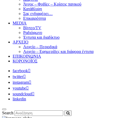
Άγχος – Φοβίες – Κρίσεις πανικού
Κατάθλιψη
Σας ενδιαφέρει…
Επικαιρότητα
MEDIA
Βίντεο/TV
Ραδιόφωνο
Έντυπα και διαδίκτυο
ΑΡΧΕΙΟ
Αρχείο – Περιοδικά
Αρχείο – Εφημερίδες και διάφορα έντυπα
ΕΠΙΚΟΙΝΩΝΙΑ
ΚΟΡΟΝΟΪΟΣ
facebook
twitter
instagram
youtube
soundcloud
linkedin
Search