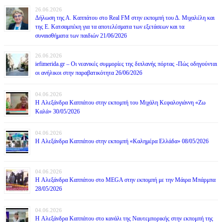
26.06.2026
Δήλωση της Α. Καππάτου στο Real FM στην εκπομπή του Δ. Μιχαλέλη και
της Ε. Κατσαμπέκη για τα αποτελέσματα των εξετάσεων και τα
συναισθήματα των παιδιών 21/06/2026
26.06.2026
iefimerida.gr – Οι νεανικές συμμορίες της διπλανής πόρτας -Πώς οδηγούνται
οι ανήλικοι στην παραβατικότητα 26/06/2026
04.06.2026
H Αλεξάνδρα Καππάτου στην εκπομπή του Μιχάλη Κεφαλογιάννη «Ζω
Καλά» 30/05/2026
04.06.2026
H Αλεξάνδρα Καππάτου στην εκπομπή «Καλημέρα Ελλάδα» 08/05/2026
04.06.2026
H Αλεξάνδρα Καππάτου στο MEGA στην εκπομπή με την Μάιρα Mπάρμπα
28/05/2026
04.06.2026
H Αλεξάνδρα Καππάτου στο κανάλι της Ναυτεμπορικής στην εκπομπή της