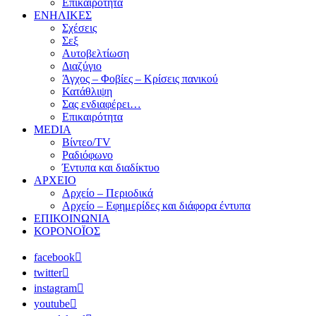
Επικαιρότητα
ΕΝΗΛΙΚΕΣ
Σχέσεις
Σεξ
Αυτοβελτίωση
Διαζύγιο
Άγχος – Φοβίες – Κρίσεις πανικού
Κατάθλιψη
Σας ενδιαφέρει…
Επικαιρότητα
MEDIA
Βίντεο/TV
Ραδιόφωνο
Έντυπα και διαδίκτυο
ΑΡΧΕΙΟ
Αρχείο – Περιοδικά
Αρχείο – Εφημερίδες και διάφορα έντυπα
ΕΠΙΚΟΙΝΩΝΙΑ
ΚΟΡΟΝΟΪΟΣ
facebook
twitter
instagram
youtube