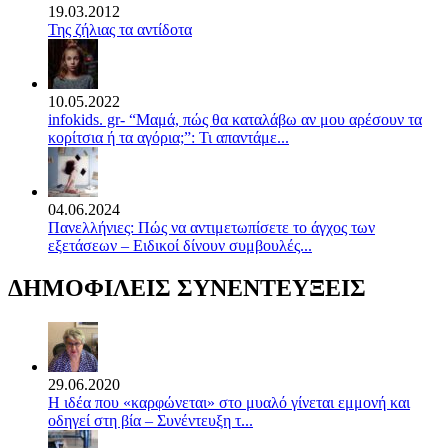
19.03.2012
Της ζήλιας τα αντίδοτα
10.05.2022
infokids. gr- “Μαμά, πώς θα καταλάβω αν μου αρέσουν τα
κορίτσια ή τα αγόρια;”: Τι απαντάμε...
04.06.2024
Πανελλήνιες: Πώς να αντιμετωπίσετε το άγχος των
εξετάσεων – Ειδικοί δίνουν συμβουλές...
ΔΗΜΟΦΙΛΕΙΣ ΣΥΝΕΝΤΕΥΞΕΙΣ
29.06.2020
Η ιδέα που «καρφώνεται» στο μυαλό γίνεται εμμονή και
οδηγεί στη βία – Συνέντευξη τ...