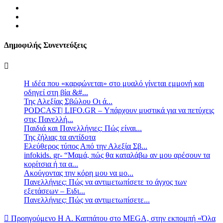
Δημοφιλής Συνεντεύξεις
Η ιδέα που «καρφώνεται» στο μυαλό γίνεται εμμονή και
οδηγεί στη βία &#...
Της Αλεξίας Σβώλου Οι ά...
PODCAST| LIFO.GR – Υπάρχουν μυστικά για να πετύχεις
στις Πανελλή...
Παιδιά και Πανελλήνιες: Πώς είναι...
Της ζήλιας τα αντίδοτα
Ελεύθερος τύπος Από την Αλεξία Σβ...
infokids. gr- “Μαμά, πώς θα καταλάβω αν μου αρέσουν τα
κορίτσια ή τα α...
Ακούγοντας την κόρη μου να μο...
Πανελλήνιες: Πώς να αντιμετωπίσετε το άγχος των
εξετάσεων – Ειδι...
Πανελλήνιες: Πώς να αντιμετωπίσετε...
Προηγούμενο
Η Α. Καππάτου στο MEGA, στην εκπομπή «Όλα