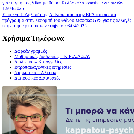
για τη ζωή μας Vita» με θέμα: Τα δύσκολα «γιατί» των παιδιών
12/04/2025
Επόμενο
Δήλωση της Α. Καππάτου στην ΕΡΑ στο πρώτο
πρόγραμμα στην εκπομπή του Θάνου Σιαφάκα GPS για τις αλλαγές
στην συμπεριφορά των εφήβων. 03/04/2025
Χρήσιμα Τηλέφωνα
Δωρεάν γραμμές
Μαθησιακές δυσκολίες – Κ.Ε.Δ.Α.Σ.Υ.
Διαδίκτυο – Καταγγελίες
Ιατροπαιδαγωγικές υπηρεσίες
Ναρκωτικά – Αλκοόλ
Διατροφικές Διαταραχές