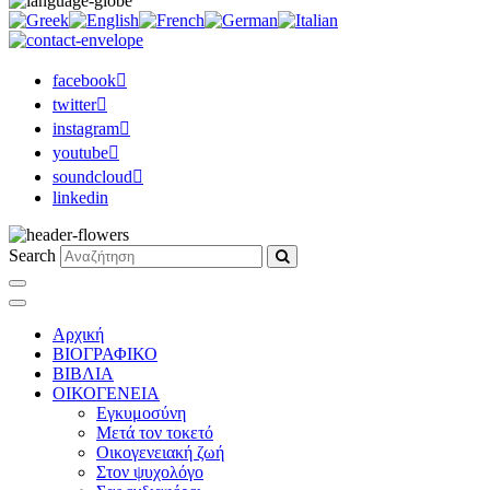
facebook
twitter
instagram
youtube
soundcloud
linkedin
Search
Αρχική
ΒΙΟΓΡΑΦΙΚΟ
ΒΙΒΛΙΑ
ΟΙΚΟΓΕΝΕΙΑ
Εγκυμοσύνη
Μετά τον τοκετό
Οικογενειακή ζωή
Στον ψυχολόγο