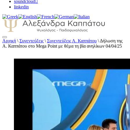
soundcloud
linkedin
Αρχική
\
Συνεντεύξεις
\
Συνεντεύξεις Α. Καππάτου
\
Δήλωση της
Αλεξάνδρα Καππάτου Ψυχολόγος –
Α. Καππάτου στο Mega Point με θέμα τη βία ανηλίκων 04/04/25
Παιδοψυχολόγος