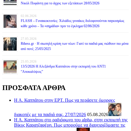
Νικόλ Ποφάντη για το άγχος των εξετάσεων 28/05/2026
02.06.2026
FLASH – Γυναικοκτονίες: Χιλιάδες γυναίκες δολοφονούνται παγκοσμίως
κάθε χρόνο – Τα «σημάδια» πριν το έγκλημα 02/06/2026
27.05.2026
Rthess.gr · Η σιωπηλή κρίση των νέων: Γιατί τα παιδιά μας νιώθουν πιο μόνα
από ποτέ; 25/05/2025
25.05.2026
13/5/2026 Η Αλεξάνδρα Καππάτου στην εκπομπή του ΑΝΤ1
“Αποκαλύψεις”
ΠΡΟΣΦΑΤΑ ΑΡΘΡΑ
Η Α. Καππάτου στην ΕΡΤ. Πως να περάσετε όμορφες
διακοπές με τα παιδιά σας. 27/07/2026
05.08.2026
Η Α. Καππάτου στο ραδιόφωνο του alpha, στην εκπομπή της
Βίκυς Καρατζαφέρη. Πως μπορούμε να διαχειριζόμαστε τις