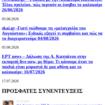
Τέλος σχολείου, πώς περνούν οι έφηβοι το καλοκαίρι
26/06/2026
05.08.2026
skai.gr -Γιατί νιώθουμε τη «μελαγχολία του
Αυγούστου»; Ειδικός εξηγεί τι συμβαίνει και πώς να
το διαχειριστούμε 04/08/2026
05.08.2026
ΕΡΤ news – Δήλωση της Α. Καππάτου στην
εκπομπή live now, με θέμα: Τι κάνουμε όταν τα
παιδιά είναι μπροστά δε μια οθόνη και το
καλοκαίρι; 16/07/2026
17.07.2026
ΠΡΟΣΦΑΤΕΣ ΣΥΝΕΝΤΕΥΞΕΙΣ
05.08.2026