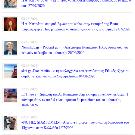
Η Α. Καππάτου στην ΕΡΤ. Πως να περάσετε όμορφες διακοπές με τα παιδιά
σας. 27/07/2026
05.08.2026
Η Α. Καππάτου στο ραδιόφωνο του alpha, στην εκπομπή της Βίκυς
Καρατζαφέρη. Πως μπορούμε να διαχειριζόμαστε τις αποτυχίες 12/07/2026
05.08.2026
Newshub.gr – Podcast με την Αλεξάνδρα Καππάτου: Τέλος σχολείου, πώς
περνούν οι έφηβοι το καλοκαίρι 26/06/2026
05.08.2026
skai.gr -Γιατί νιώθουμε τη «μελαγχολία του Αυγούστου»; Ειδικός εξηγεί τι
συμβαίνει και πώς να το διαχειριστούμε 04/08/2026
17.07.2026
ΕΡΤ news – Δήλωση της Α. Καππάτου στην εκπομπή live now, με θέμα: Τι
κάνουμε όταν τα παιδιά είναι μπροστά δε μια οθόνη και το καλοκαίρι;
16/07/2026
02.07.2026
«ΝΟΤΙΕΣ ΔΙΑΔΡΟΜΕΣ» – Αναπάντητα ερωτήματα για τη δολοφονία του
15χρονου στην Καλλιθέα 1/07/2026