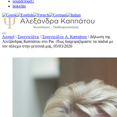
soundcloud
linkedin
Αρχική
\
Συνεντεύξεις
\
Συνεντεύξεις Α. Καππάτου
\
Δήλωση της
Αλεξάνδρα Καππάτου Ψυχολόγος –
Αλεξάνδρας Καππάτου στο Ρικ -Πως διαχειριζόμαστε τα παιδιά με
Παιδοψυχολόγος
τον πόλεμο στην γειτονιά μας. 05/03/2026