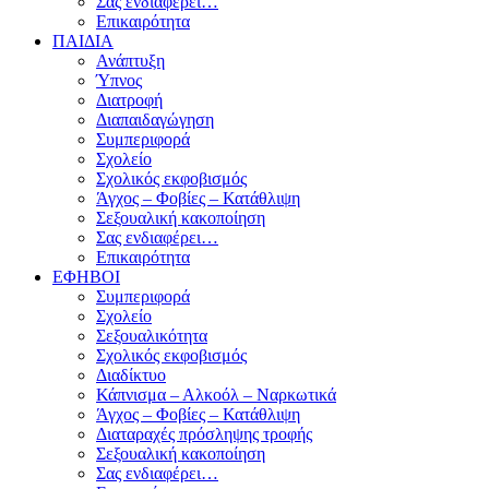
Σας ενδιαφέρει…
Επικαιρότητα
ΠΑΙΔΙΑ
Ανάπτυξη
Ύπνος
Διατροφή
Διαπαιδαγώγηση
Συμπεριφορά
Σχολείο
Σχολικός εκφοβισμός
Άγχος – Φοβίες – Κατάθλιψη
Σεξουαλική κακοποίηση
Σας ενδιαφέρει…
Επικαιρότητα
ΕΦΗΒΟΙ
Συμπεριφορά
Σχολείο
Σεξουαλικότητα
Σχολικός εκφοβισμός
Διαδίκτυο
Κάπνισμα – Αλκοόλ – Ναρκωτικά
Άγχος – Φοβίες – Κατάθλιψη
Διαταραχές πρόσληψης τροφής
Σεξουαλική κακοποίηση
Σας ενδιαφέρει…