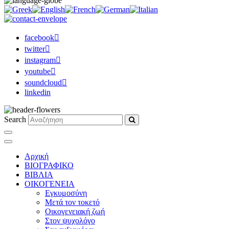
facebook
twitter
instagram
youtube
soundcloud
linkedin
Search
Αρχική
ΒΙΟΓΡΑΦΙΚΟ
ΒΙΒΛΙΑ
ΟΙΚΟΓΕΝΕΙΑ
Εγκυμοσύνη
Μετά τον τοκετό
Οικογενειακή ζωή
Στον ψυχολόγο