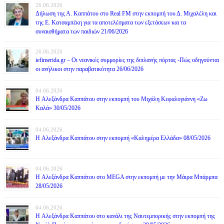
26.06.2026
Δήλωση της Α. Καππάτου στο Real FM στην εκπομπή του Δ. Μιχαλέλη και
της Ε. Κατσαμπέκη για τα αποτελέσματα των εξετάσεων και τα
συναισθήματα των παιδιών 21/06/2026
26.06.2026
iefimerida.gr – Οι νεανικές συμμορίες της διπλανής πόρτας -Πώς οδηγούνται
οι ανήλικοι στην παραβατικότητα 26/06/2026
04.06.2026
H Αλεξάνδρα Καππάτου στην εκπομπή του Μιχάλη Κεφαλογιάννη «Ζω
Καλά» 30/05/2026
04.06.2026
H Αλεξάνδρα Καππάτου στην εκπομπή «Καλημέρα Ελλάδα» 08/05/2026
04.06.2026
H Αλεξάνδρα Καππάτου στο MEGA στην εκπομπή με την Μάιρα Mπάρμπα
28/05/2026
04.06.2026
H Αλεξάνδρα Καππάτου στο κανάλι της Ναυτεμπορικής στην εκπομπή της