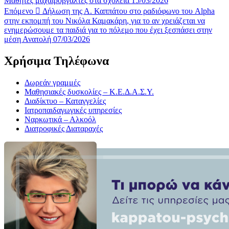
Μαθητές μαχαιροβγάλτες στα σχολεία 15/03/2026
Επόμενο
Δήλωση της Α. Καππάτου στο ραδιόφωνο του Alpha
στην εκπομπή του Νικόλα Καμακάρη, για το αν χρειάζεται να
ενημερώσουμε τα παιδιά για το πόλεμο που έχει ξεσπάσει στην
μέση Ανατολή 07/03/2026
Χρήσιμα Τηλέφωνα
Δωρεάν γραμμές
Μαθησιακές δυσκολίες – Κ.Ε.Δ.Α.Σ.Υ.
Διαδίκτυο – Καταγγελίες
Ιατροπαιδαγωγικές υπηρεσίες
Ναρκωτικά – Αλκοόλ
Διατροφικές Διαταραχές