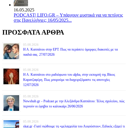
16.05.2025
PODCAST| LIFO.GR – Υπάρχουν μυστικά για να πετύχεις
στις Πανελλήνιες; 16/05/2025...
ΠΡΟΣΦΑΤΑ ΑΡΘΡΑ
05.08.2026
Η Α. Καππάτου στην ΕΡΤ. Πως να περάσετε όμορφες διακοπές με τα
παιδιά σας. 27/07/2026
05.08.2026
Η Α. Καππάτου στο ραδιόφωνο του alpha, στην εκπομπή της Βίκυς
Καρατζαφέρη. Πως μπορούμε να διαχειριζόμαστε τις αποτυχίες
12/07/2026
05.08.2026
Newshub.gr – Podcast με την Αλεξάνδρα Καππάτου: Τέλος σχολείου, πώς
περνούν οι έφηβοι το καλοκαίρι 26/06/2026
05.08.2026
skai.gr -Γιατί νιώθουμε τη «μελαγχολία του Αυγούστου»; Ειδικός εξηγεί τι