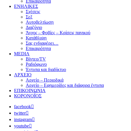
Επικαιρότητα
ΕΝΗΛΙΚΕΣ
Σχέσεις
Σεξ
Αυτοβελτίωση
Διαζύγιο
Άγχος – Φοβίες – Κρίσεις πανικού
Κατάθλιψη
Σας ενδιαφέρει…
Επικαιρότητα
MEDIA
Βίντεο/TV
Ραδιόφωνο
Έντυπα και διαδίκτυο
ΑΡΧΕΙΟ
Αρχείο – Περιοδικά
Αρχείο – Εφημερίδες και διάφορα έντυπα
ΕΠΙΚΟΙΝΩΝΙΑ
ΚΟΡΟΝΟΪΟΣ
facebook
twitter
instagram
youtube