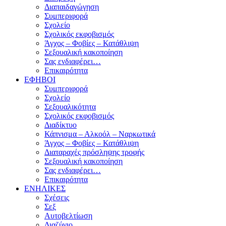
Διαπαιδαγώγηση
Συμπεριφορά
Σχολείο
Σχολικός εκφοβισμός
Άγχος – Φοβίες – Κατάθλιψη
Σεξουαλική κακοποίηση
Σας ενδιαφέρει…
Επικαιρότητα
ΕΦΗΒΟΙ
Συμπεριφορά
Σχολείο
Σεξουαλικότητα
Σχολικός εκφοβισμός
Διαδίκτυο
Κάπνισμα – Αλκοόλ – Ναρκωτικά
Άγχος – Φοβίες – Κατάθλιψη
Διαταραχές πρόσληψης τροφής
Σεξουαλική κακοποίηση
Σας ενδιαφέρει…
Επικαιρότητα
ΕΝΗΛΙΚΕΣ
Σχέσεις
Σεξ
Αυτοβελτίωση
Διαζύγιο