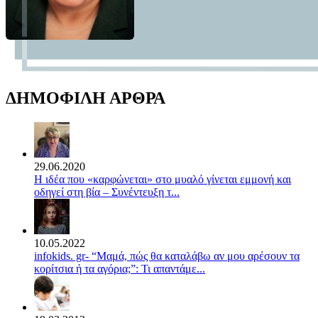
ΔΗΜΟΦΙΛΗ ΑΡΘΡΑ
29.06.2020
Η ιδέα που «καρφώνεται» στο μυαλό γίνεται εμμονή και
οδηγεί στη βία – Συνέντευξη τ...
10.05.2022
infokids. gr- “Μαμά, πώς θα καταλάβω αν μου αρέσουν τα
κορίτσια ή τα αγόρια;”: Τι απαντάμε...