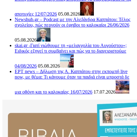
αποτυχίες 12/07/2026
05.08.2026
Newshub.gr – Podcast με την Αλεξάνδρα Καππάτου: Τέλος
σχολείου, πώς περνούν οι έφηβοι το καλοκαίρι 26/06/2026
05.08.2026
skai.gr -Γιατί νιώθουμε τη «μελαγχολία του Αυγούστου»;
Ειδικός εξηγεί τι συμβαίνει και πώς να το διαχειριστούμε
04/08/2026
05.08.2026
ΕΡΤ news – Δήλωση της Α. Καππάτου στην εκπομπή live
now, με θέμα: Τι κάνουμε όταν τα παιδιά είναι μπροστά δε
μια οθόνη και το καλοκαίρι; 16/07/2026
17.07.2026