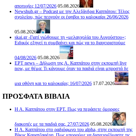
αποτυχίες 12/07/2026
05.08.2026
Newshub.gr – Podcast με την Αλεξάνδρα Καππάτου: Τέλος
σχολείου, πώς περνούν οι έφηβοι το καλοκαίρι 26/06/2026
05.08.2026
skai.gr -Γιατί νιώθουμε τη «μελαγχολία του Αυγούστου»;
Ειδικός εξηγεί τι συμβαίνει και πώς να το διαχειριστούμε
04/08/2026
05.08.2026
ΕΡΤ news – Δήλωση της Α. Καππάτου στην εκπομπή live
now, με θέμα: Τι κάνουμε όταν τα παιδιά είναι μπροστά δε
μια οθόνη και το καλοκαίρι; 16/07/2026
17.07.2026
ΠΡΟΣΦΑΤΑ ΒΙΒΛΙΑ
Η Α. Καππάτου στην ΕΡΤ. Πως να περάσετε όμορφες
διακοπές με τα παιδιά σας. 27/07/2026
05.08.2026
Η Α. Καππάτου στο ραδιόφωνο του alpha, στην εκπομπή της
Βίκυς Καρατζαφέρη. Πως μπορούμε να διαχειριζόμαστε τις