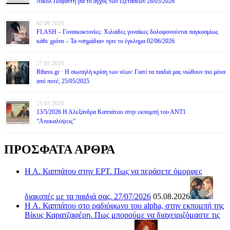
Νικόλ Ποφάντη για το άγχος των εξετάσεων 28/05/2026
02.06.2026
FLASH – Γυναικοκτονίες: Χιλιάδες γυναίκες δολοφονούνται παγκοσμίως
κάθε χρόνο – Τα «σημάδια» πριν το έγκλημα 02/06/2026
27.05.2026
Rthess.gr · Η σιωπηλή κρίση των νέων: Γιατί τα παιδιά μας νιώθουν πιο μόνα
από ποτέ; 25/05/2025
25.05.2026
13/5/2026 Η Αλεξάνδρα Καππάτου στην εκπομπή του ΑΝΤ1
“Αποκαλύψεις”
ΠΡΟΣΦΑΤΑ ΑΡΘΡΑ
Η Α. Καππάτου στην ΕΡΤ. Πως να περάσετε όμορφες
διακοπές με τα παιδιά σας. 27/07/2026
05.08.2026
Η Α. Καππάτου στο ραδιόφωνο του alpha, στην εκπομπή της
Βίκυς Καρατζαφέρη. Πως μπορούμε να διαχειριζόμαστε τις