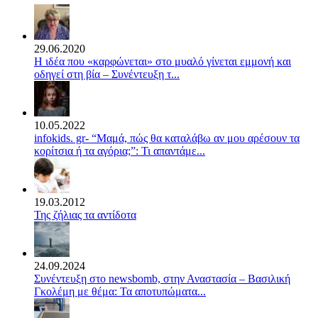
29.06.2020
Η ιδέα που «καρφώνεται» στο μυαλό γίνεται εμμονή και
οδηγεί στη βία – Συνέντευξη τ...
10.05.2022
infokids. gr- “Μαμά, πώς θα καταλάβω αν μου αρέσουν τα
κορίτσια ή τα αγόρια;”: Τι απαντάμε...
19.03.2012
Της ζήλιας τα αντίδοτα
24.09.2024
Συνέντευξη στο newsbomb, στην Αναστασία – Βασιλική
Γκολέμη με θέμα: Τα αποτυπώματα...