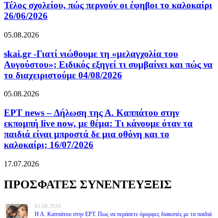
Τέλος σχολείου, πώς περνούν οι έφηβοι το καλοκαίρι
26/06/2026
05.08.2026
skai.gr -Γιατί νιώθουμε τη «μελαγχολία του
Αυγούστου»; Ειδικός εξηγεί τι συμβαίνει και πώς να
το διαχειριστούμε 04/08/2026
05.08.2026
ΕΡΤ news – Δήλωση της Α. Καππάτου στην
εκπομπή live now, με θέμα: Τι κάνουμε όταν τα
παιδιά είναι μπροστά δε μια οθόνη και το
καλοκαίρι; 16/07/2026
17.07.2026
ΠΡΟΣΦΑΤΕΣ ΣΥΝΕΝΤΕΥΞΕΙΣ
05.08.2026
Η Α. Καππάτου στην ΕΡΤ. Πως να περάσετε όμορφες διακοπές με τα παιδιά