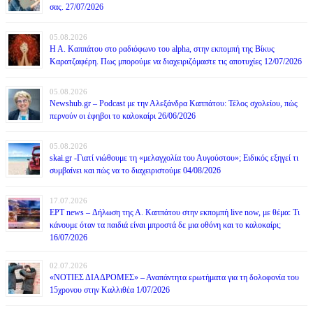
σας. 27/07/2026
05.08.2026
Η Α. Καππάτου στο ραδιόφωνο του alpha, στην εκπομπή της Βίκυς
Καρατζαφέρη. Πως μπορούμε να διαχειριζόμαστε τις αποτυχίες 12/07/2026
05.08.2026
Newshub.gr – Podcast με την Αλεξάνδρα Καππάτου: Τέλος σχολείου, πώς
περνούν οι έφηβοι το καλοκαίρι 26/06/2026
05.08.2026
skai.gr -Γιατί νιώθουμε τη «μελαγχολία του Αυγούστου»; Ειδικός εξηγεί τι
συμβαίνει και πώς να το διαχειριστούμε 04/08/2026
17.07.2026
ΕΡΤ news – Δήλωση της Α. Καππάτου στην εκπομπή live now, με θέμα: Τι
κάνουμε όταν τα παιδιά είναι μπροστά δε μια οθόνη και το καλοκαίρι;
16/07/2026
02.07.2026
«ΝΟΤΙΕΣ ΔΙΑΔΡΟΜΕΣ» – Αναπάντητα ερωτήματα για τη δολοφονία του
15χρονου στην Καλλιθέα 1/07/2026