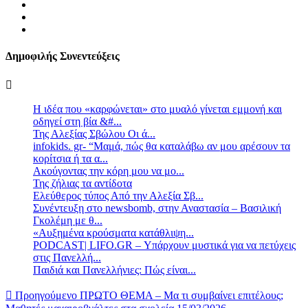
Δημοφιλής Συνεντεύξεις
Η ιδέα που «καρφώνεται» στο μυαλό γίνεται εμμονή και
οδηγεί στη βία &#...
Της Αλεξίας Σβώλου Οι ά...
infokids. gr- “Μαμά, πώς θα καταλάβω αν μου αρέσουν τα
κορίτσια ή τα α...
Ακούγοντας την κόρη μου να μο...
Της ζήλιας τα αντίδοτα
Ελεύθερος τύπος Από την Αλεξία Σβ...
Συνέντευξη στο newsbomb, στην Αναστασία – Βασιλική
Γκολέμη με θ...
«Αυξημένα κρούσματα κατάθλιψη...
PODCAST| LIFO.GR – Υπάρχουν μυστικά για να πετύχεις
στις Πανελλή...
Παιδιά και Πανελλήνιες: Πώς είναι...
Προηγούμενο
ΠΡΩΤΟ ΘΕΜΑ – Μα τι συμβαίνει επιτέλους;