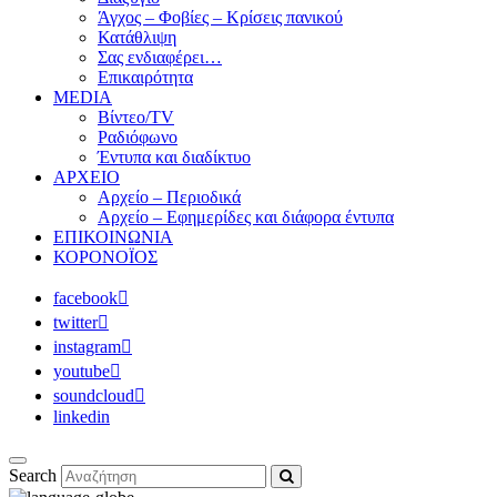
Άγχος – Φοβίες – Κρίσεις πανικού
Κατάθλιψη
Σας ενδιαφέρει…
Επικαιρότητα
MEDIA
Βίντεο/TV
Ραδιόφωνο
Έντυπα και διαδίκτυο
ΑΡΧΕΙΟ
Αρχείο – Περιοδικά
Αρχείο – Εφημερίδες και διάφορα έντυπα
ΕΠΙΚΟΙΝΩΝΙΑ
ΚΟΡΟΝΟΪΟΣ
facebook
twitter
instagram
youtube
soundcloud
linkedin
Search