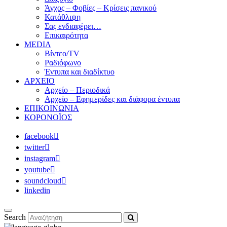
Άγχος – Φοβίες – Κρίσεις πανικού
Κατάθλιψη
Σας ενδιαφέρει…
Επικαιρότητα
MEDIA
Βίντεο/TV
Ραδιόφωνο
Έντυπα και διαδίκτυο
ΑΡΧΕΙΟ
Αρχείο – Περιοδικά
Αρχείο – Εφημερίδες και διάφορα έντυπα
ΕΠΙΚΟΙΝΩΝΙΑ
ΚΟΡΟΝΟΪΟΣ
facebook
twitter
instagram
youtube
soundcloud
linkedin
Search