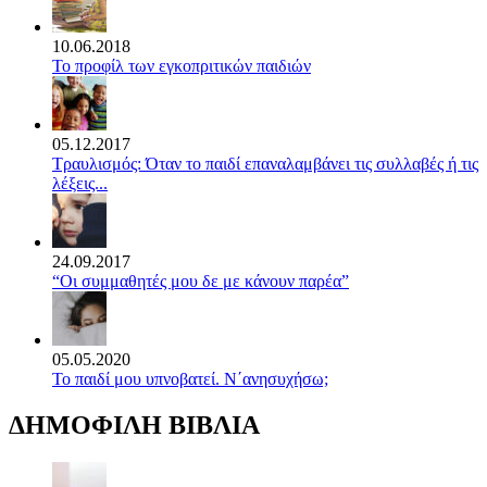
10.06.2018
Το προφίλ των εγκοπριτικών παιδιών
05.12.2017
Τραυλισμός: Όταν το παιδί επαναλαμβάνει τις συλλαβές ή τις
λέξεις...
24.09.2017
“Οι συμμαθητές μου δε με κάνουν παρέα”
05.05.2020
Το παιδί μου υπνοβατεί. Ν΄ανησυχήσω;
ΔΗΜΟΦΙΛΗ ΒΙΒΛΙΑ