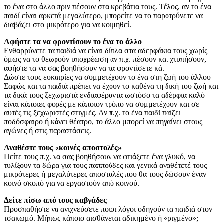
το ένα στο άλλο πριν πέσουν στα κρεβάτια τους. Τέλος, αν το ένα
παιδί είναι αρκετά μεγαλύτερο, μπορείτε να το παροτρύνετε να
διαβάζει στο μικρότερο για να κοιμηθεί.
Αφήστε τα να φροντίσουν το ένα το άλλο
Ενθαρρύνετε τα παιδιά να είναι δίπλα στα αδερφάκια τους χωρίς
όμως να το θεωρούν υποχρέωση αν π.χ. πέσουν και χτυπήσουν,
αφήστε τα να σας βοηθήσουν να τα φροντίσετε κά.
Δώστε τους ευκαιρίες να συμμετέχουν το ένα στη ζωή του άλλου
Σαφώς και τα παιδιά πρέπει να έχουν το καθένα τη δική του ζωή και
τα δικά τους ξεχωριστά ενδιαφέροντα ωστόσο τα αδέρφια καλό
είναι κάποιες φορές με κάποιον τρόπο να συμμετέχουν και σε
αυτές τις ξεχωριστές στιγμές. Αν π.χ. το ένα παιδί παίζει
ποδόσφαιρο ή κάνει θέατρο, το άλλο μπορεί να πηγαίνει στους
αγώνες ή στις παραστάσεις.
Αναθέστε τους «κοινές αποστολές»
Πείτε τους π.χ. να σας βοηθήσουν να φτιάξετε ένα γλυκό, να
τυλίξουν τα δώρα για τους παππούδες και γενικά αναθέτετέ τους
μικρότερες ή μεγαλύτερες αποστολές που θα τους δώσουν έναν
κοινό σκοπό για να εργαστούν από κοινού.
Δείτε πίσω από τους καβγάδες
Προσπαθήστε να ανιχνεύσετε ποιοι λόγοι οδηγούν τα παιδιά στον
τσακωμό. Μήπως κάποιο αισθάνεται αδικημένο ή «ριγμένο»;