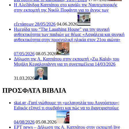
H Αλεξάνδρα Καππάτου στο κανάλι της Ναυτεμπορικής
στην εκπομπή της Νικόλ Ποφάντη για το άγχος των
εξετάσεων 28/05/2026
04.06.2026
Ημερίδα του “The Laughing House” για την ψυχική
ανθεκτικότητα των παιδιών με θέμα: «Ασφάλεια και ψυχική
ανθεκτικότητα στην προσχολική ηλικία στον 21ου αιώνα»
07/05/2026
08.05.2026
Δήλωση της Α. Καππάτου στην εκπομπή «Ζω Καλά» του
Μιχάλη Κεφαλογιάννη για τη συνεπιμέλεια 14/03/2026
31.03.2026
ΠΡΟΣΦΑΤΑ ΒΙΒΛΙΑ
skai.gr -Γιατί νιώθουμε τη «μελαγχολία του Αυγούστου»;
Ειδικός εξηγεί τι συμβαίνει και πώς να το διαχειριστούμε
04/08/2026
05.08.2026
ΕΡΤ news – Δήλωση της Α. Καππάτου στην εκπομπή live