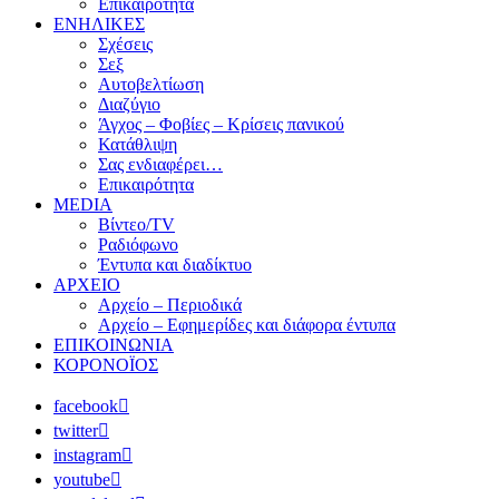
Επικαιρότητα
ΕΝΗΛΙΚΕΣ
Σχέσεις
Σεξ
Αυτοβελτίωση
Διαζύγιο
Άγχος – Φοβίες – Κρίσεις πανικού
Κατάθλιψη
Σας ενδιαφέρει…
Επικαιρότητα
MEDIA
Βίντεο/TV
Ραδιόφωνο
Έντυπα και διαδίκτυο
ΑΡΧΕΙΟ
Αρχείο – Περιοδικά
Αρχείο – Εφημερίδες και διάφορα έντυπα
ΕΠΙΚΟΙΝΩΝΙΑ
ΚΟΡΟΝΟΪΟΣ
facebook
twitter
instagram
youtube