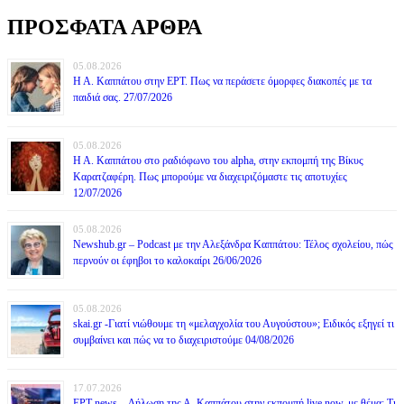
ΠΡΟΣΦΑΤΑ ΑΡΘΡΑ
05.08.2026
Η Α. Καππάτου στην ΕΡΤ. Πως να περάσετε όμορφες διακοπές με τα
παιδιά σας. 27/07/2026
05.08.2026
Η Α. Καππάτου στο ραδιόφωνο του alpha, στην εκπομπή της Βίκυς
Καρατζαφέρη. Πως μπορούμε να διαχειριζόμαστε τις αποτυχίες
12/07/2026
05.08.2026
Newshub.gr – Podcast με την Αλεξάνδρα Καππάτου: Τέλος σχολείου, πώς
περνούν οι έφηβοι το καλοκαίρι 26/06/2026
05.08.2026
skai.gr -Γιατί νιώθουμε τη «μελαγχολία του Αυγούστου»; Ειδικός εξηγεί τι
συμβαίνει και πώς να το διαχειριστούμε 04/08/2026
17.07.2026
ΕΡΤ news – Δήλωση της Α. Καππάτου στην εκπομπή live now, με θέμα: Τι