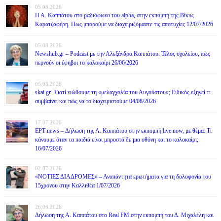
05.08.2026
Η Α. Καππάτου στο ραδιόφωνο του alpha, στην εκπομπή της Βίκυς
Καρατζαφέρη. Πως μπορούμε να διαχειριζόμαστε τις αποτυχίες 12/07/2026
05.08.2026
Newshub.gr – Podcast με την Αλεξάνδρα Καππάτου: Τέλος σχολείου, πώς
περνούν οι έφηβοι το καλοκαίρι 26/06/2026
05.08.2026
skai.gr -Γιατί νιώθουμε τη «μελαγχολία του Αυγούστου»; Ειδικός εξηγεί τι
συμβαίνει και πώς να το διαχειριστούμε 04/08/2026
17.07.2026
ΕΡΤ news – Δήλωση της Α. Καππάτου στην εκπομπή live now, με θέμα: Τι
κάνουμε όταν τα παιδιά είναι μπροστά δε μια οθόνη και το καλοκαίρι;
16/07/2026
02.07.2026
«ΝΟΤΙΕΣ ΔΙΑΔΡΟΜΕΣ» – Αναπάντητα ερωτήματα για τη δολοφονία του
15χρονου στην Καλλιθέα 1/07/2026
26.06.2026
Δήλωση της Α. Καππάτου στο Real FM στην εκπομπή του Δ. Μιχαλέλη και