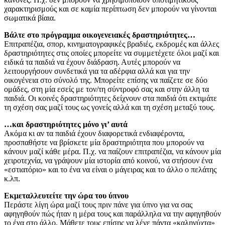
χαρακτηρισμούς και σε καμία περίπτωση δεν μπορούν να γίνονται
σωματικά βίαια.
Βάλτε στο πρόγραμμα οικογενειακές δραστηριότητες…
Επιτραπέζια, σπορ, κινηματογραφικές βραδιές, εκδρομές και άλλες
δραστηριότητες στις οποίες μπορείτε να συμμετέχετε όλοι μαζί και
ειδικά τα παιδιά να έχουν διάδραση. Αυτές μπορούν να
λειτουργήσουν συνδετικά για τα αδέρφια αλλά και για την
οικογένεια στο σύνολό της. Μπορείτε επίσης να παίζετε σε δύο
ομάδες, στη μία εσείς με τον/τη σύντροφό σας και στην άλλη τα
παιδιά. Οι κοινές δραστηριότητες δείχνουν στα παιδιά ότι εκτιμάτε
τη σχέση σας μαζί τους ως γονείς αλλά και τη σχέση μεταξύ τους.
…και δραστηριότητες μόνο γι’ αυτά
Ακόμα κι αν τα παιδιά έχουν διαφορετικά ενδιαφέροντα,
προσπαθήστε να βρίσκετε μία δραστηριότητα που μπορούν να
κάνουν μαζί κάθε μέρα. Π.χ. να παίζουν επιτραπέζια, να κάνουν μία
χειροτεχνία, να γράψουν μία ιστορία από κοινού, να στήσουν ένα
«εστιατόριο» και το ένα να είναι ο μάγειρας και το άλλο ο πελάτης
κ.λπ.
Εκμεταλλευτείτε την ώρα του ύπνου
Περάστε λίγη ώρα μαζί τους πριν πάνε για ύπνο για να σας
αφηγηθούν πώς ήταν η μέρα τους και παράλληλα να την αφηγηθούν
το ένα στο άλλο. Μάθετε τους επίσης να λένε πάντα «καληνύχτα»