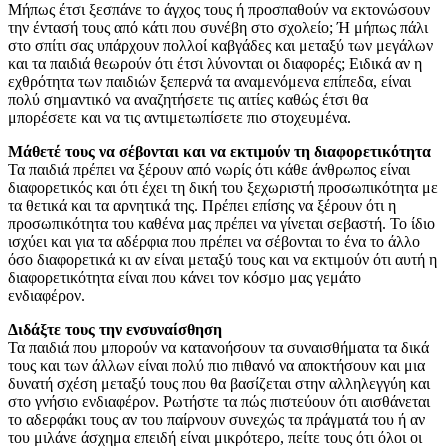
Μήπως έτσι ξεσπάνε το άγχος τους ή προσπαθούν να εκτονώσουν
την έντασή τους από κάτι που συνέβη στο σχολείο; Ή μήπως πάλι
στο σπίτι σας υπάρχουν πολλοί καβγάδες και μεταξύ των μεγάλων
και τα παιδιά θεωρούν ότι έτσι λύνονται οι διαφορές; Ειδικά αν η
εχθρότητα των παιδιών ξεπερνά τα αναμενόμενα επίπεδα, είναι
πολύ σημαντικό να αναζητήσετε τις αιτίες καθώς έτσι θα
μπορέσετε και να τις αντιμετωπίσετε πιο στοχευμένα.
Μάθετέ τους να σέβονται και να εκτιμούν τη διαφορετικότητα
Τα παιδιά πρέπει να ξέρουν από νωρίς ότι κάθε άνθρωπος είναι
διαφορετικός και ότι έχει τη δική του ξεχωριστή προσωπικότητα με
τα θετικά και τα αρνητικά της. Πρέπει επίσης να ξέρουν ότι η
προσωπικότητα του καθένα μας πρέπει να γίνεται σεβαστή. Το ίδιο
ισχύει και για τα αδέρφια που πρέπει να σέβονται το ένα το άλλο
όσο διαφορετικά κι αν είναι μεταξύ τους και να εκτιμούν ότι αυτή η
διαφορετικότητα είναι που κάνει τον κόσμο μας γεμάτο
ενδιαφέρον.
Διδάξτε τους την ενσυναίσθηση
Τα παιδιά που μπορούν να κατανοήσουν τα συναισθήματα τα δικά
τους και των άλλων είναι πολύ πιο πιθανό να αποκτήσουν και μια
δυνατή σχέση μεταξύ τους που θα βασίζεται στην αλληλεγγύη και
στο γνήσιο ενδιαφέρον. Ρωτήστε τα πώς πιστεύουν ότι αισθάνεται
το αδερφάκι τους αν του παίρνουν συνεχώς τα πράγματά του ή αν
του μιλάνε άσχημα επειδή είναι μικρότερο, πείτε τους ότι όλοι οι