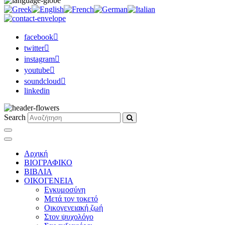
facebook
twitter
instagram
youtube
soundcloud
linkedin
Search
Αρχική
ΒΙΟΓΡΑΦΙΚΟ
ΒΙΒΛΙΑ
ΟΙΚΟΓΕΝΕΙΑ
Εγκυμοσύνη
Μετά τον τοκετό
Οικογενειακή ζωή
Στον ψυχολόγο