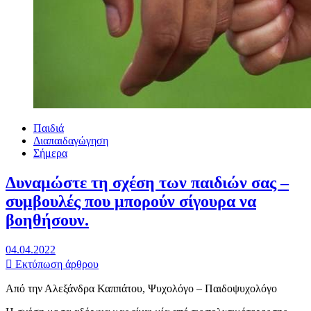
Παιδιά
Διαπαιδαγώγηση
Σήμερα
Δυναμώστε τη σχέση των παιδιών σας –
συμβουλές που μπορούν σίγουρα να
βοηθήσουν.
04.04.2022
Εκτύπωση άρθρου
Από την Αλεξάνδρα Καππάτου, Ψυχολόγο – Παιδοψυχολόγο