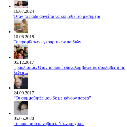
16.07.2024
Όταν το παιδί αρνείται να κοιμηθεί το μεσημέρι
10.06.2018
Το προφίλ των εγκοπριτικών παιδιών
05.12.2017
Τραυλισμός: Όταν το παιδί επαναλαμβάνει τις συλλαβές ή τις
λέξεις...
24.09.2017
“Οι συμμαθητές μου δε με κάνουν παρέα”
05.05.2020
Το παιδί μου υπνοβατεί. Ν΄ανησυχήσω;