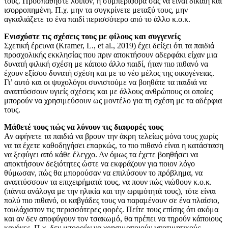
τους. Προσπαθήστε λοιπόν, η συμπεριφορά σας να είναι δίκαιη και
ισορροπημένη. Π.χ. μην τα συγκρίνετε μεταξύ τους, μην
αγκαλιάζετε το ένα παιδί περισσότερο από το άλλο κ.ο.κ.
Ενισχύστε τις σχέσεις τους με φίλους και συγγενείς
Σχετική έρευνα (Kramer, L., et al., 2019) έχει δείξει ότι τα παιδιά
προσχολικής εκκλησίας που πριν αποκτήσουν αδερφάκι είχαν μια
δυνατή φιλική σχέση με κάποιο άλλο παιδί, ήταν πιο πιθανό να
έχουν εξίσου δυνατή σχέση και με το νέο μέλος της οικογένειας.
Γι’ αυτό και οι ψυχολόγοι συνιστούμε να βοηθάτε τα παιδιά να
αναπτύσσουν υγιείς σχέσεις και με άλλους ανθρώπους οι οποίες
μπορούν να χρησιμεύσουν ως μοντέλο για τη σχέση με τα αδέρφια
τους.
Μάθετέ τους πώς να λύνουν τις διαφορές τους
Αν αφήνετε τα παιδιά να βρουν την άκρη τελείως μόνα τους χωρίς
να τα έχετε καθοδηγήσει επαρκώς, το πιο πιθανό είναι η κατάσταση
να ξεφύγει από κάθε έλεγχο. Αν όμως τα έχετε βοηθήσει να
αποκτήσουν δεξιότητες ώστε να εκφράζουν για ποιον λόγο
θύμωσαν, πώς θα μπορούσαν να επιλύσουν το πρόβλημα, να
αναπτύσσουν τα επιχειρήματά τους, να πουν πώς νιώθουν κ.ο.κ.
(πάντα ανάλογα με την ηλικία και την ωριμότητά τους), τότε είναι
πολύ πιο πιθανό, οι καβγάδες τους να παραμένουν σε ένα πλαίσιο,
τουλάχιστον τις περισσότερες φορές. Πείτε τους επίσης ότι ακόμα
και αν δεν αποφύγουν τον τσακωμό, θα πρέπει να τηρούν κάποιους
κανόνες. Π.χ. δεν μπορούν να χρησιμοποιούν υποτιμητικούς