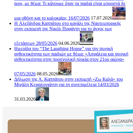
now, με θέμα: Τι κάνουμε όταν τα παιδιά είναι μπροστά δε
μια οθόνη και το καλοκαίρι; 16/07/2026
17.07.2026
H Αλεξάνδρα Καππάτου στο κανάλι της Ναυτεμπορικής
στην εκπομπή της Νικόλ Ποφάντη για το άγχος των
εξετάσεων 28/05/2026
04.06.2026
Ημερίδα του “The Laughing House” για την ψυχική
ανθεκτικότητα των παιδιών με θέμα: «Ασφάλεια και ψυχική
ανθεκτικότητα στην προσχολική ηλικία στον 21ου αιώνα»
07/05/2026
08.05.2026
Δήλωση της Α. Καππάτου στην εκπομπή «Ζω Καλά» του
Μιχάλη Κεφαλογιάννη για τη συνεπιμέλεια 14/03/2026
31.03.2026