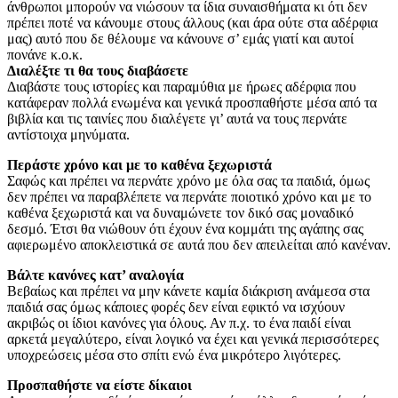
άνθρωποι μπορούν να νιώσουν τα ίδια συναισθήματα κι ότι δεν
πρέπει ποτέ να κάνουμε στους άλλους (και άρα ούτε στα αδέρφια
μας) αυτό που δε θέλουμε να κάνουνε σ’ εμάς γιατί και αυτοί
πονάνε κ.ο.κ.
Διαλέξτε τι θα τους διαβάσετε
Διαβάστε τους ιστορίες και παραμύθια με ήρωες αδέρφια που
κατάφεραν πολλά ενωμένα και γενικά προσπαθήστε μέσα από τα
βιβλία και τις ταινίες που διαλέγετε γι’ αυτά να τους περνάτε
αντίστοιχα μηνύματα.
Περάστε χρόνο και με το καθένα ξεχωριστά
Σαφώς και πρέπει να περνάτε χρόνο με όλα σας τα παιδιά, όμως
δεν πρέπει να παραβλέπετε να περνάτε ποιοτικό χρόνο και με το
καθένα ξεχωριστά και να δυναμώνετε τον δικό σας μοναδικό
δεσμό. Έτσι θα νιώθουν ότι έχουν ένα κομμάτι της αγάπης σας
αφιερωμένο αποκλειστικά σε αυτά που δεν απειλείται από κανέναν.
Βάλτε κανόνες κατ’ αναλογία
Βεβαίως και πρέπει να μην κάνετε καμία διάκριση ανάμεσα στα
παιδιά σας όμως κάποιες φορές δεν είναι εφικτό να ισχύουν
ακριβώς οι ίδιοι κανόνες για όλους. Αν π.χ. το ένα παιδί είναι
αρκετά μεγαλύτερο, είναι λογικό να έχει και γενικά περισσότερες
υποχρεώσεις μέσα στο σπίτι ενώ ένα μικρότερο λιγότερες.
Προσπαθήστε να είστε δίκαιοι