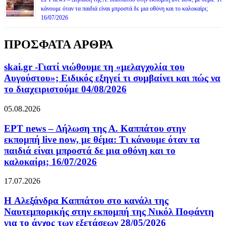
κάνουμε όταν τα παιδιά είναι μπροστά δε μια οθόνη και το καλοκαίρι;
16/07/2026
ΠΡΟΣΦΑΤΑ ΑΡΘΡΑ
skai.gr -Γιατί νιώθουμε τη «μελαγχολία του
Αυγούστου»; Ειδικός εξηγεί τι συμβαίνει και πώς να
το διαχειριστούμε 04/08/2026
05.08.2026
ΕΡΤ news – Δήλωση της Α. Καππάτου στην
εκπομπή live now, με θέμα: Τι κάνουμε όταν τα
παιδιά είναι μπροστά δε μια οθόνη και το
καλοκαίρι; 16/07/2026
17.07.2026
H Αλεξάνδρα Καππάτου στο κανάλι της
Ναυτεμπορικής στην εκπομπή της Νικόλ Ποφάντη
για το άγχος των εξετάσεων 28/05/2026