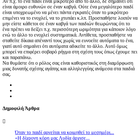
Αν π.χ. το ένα παιδί είναι μικρότερο από το άλλο, δε σημαίνει ότι
είναι άμοιρο ευθυνών σε έναν καβγά. Ούτε ένα μεγαλύτερο παιδί
είναι υποχρεωμένο να μένει πάντα εγκρατές όταν το μικρότερο
επιμένει να το ενοχλεί, να το χτυπάει κ.λπ. Προσπαθήστε λοιπόν να
μην είστε κάθετοι σε έναν καβγά των παιδιών θεωρώντας ότι το
ένα πρέπει να δείξει π.χ. περισσότερη ωριμότητα για κάποιον λόγο
ενώ το άλλο το ενοχλεί συστηματικά. Αντίθετα, προσπαθήστε να
σταθείτε δίκαια απέναντί τους χωρίς να ευνοείτε αυτόματα το ένα,
γιατί αυτό σημαίνει ότι αυτόματα αδικείτε το άλλο. Αυτό όμως
μπορεί να επιφέρει σοβαρό ρήγμα στη σχέση τους όπως έχουμε πει
και παραπάνω.
Να θυμάστε ότι ο ρόλος σας είναι καθοριστικός στη διαμόρφωση
μιας δυνατής σχέσης αγάπης και αλληλεγγύης ανάμεσα στα παιδιά
σας.
Δημοφιλή Άρθρα
Όταν το παιδί αρνείται να κοιμηθεί το μεσημέρι...
«Η δίχρονη κόρη μας Λυδία άρχισε...