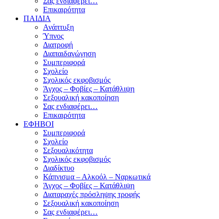
Σας ενδιαφέρει…
Επικαιρότητα
ΠΑΙΔΙΑ
Ανάπτυξη
Ύπνος
Διατροφή
Διαπαιδαγώγηση
Συμπεριφορά
Σχολείο
Σχολικός εκφοβισμός
Άγχος – Φοβίες – Κατάθλιψη
Σεξουαλική κακοποίηση
Σας ενδιαφέρει…
Επικαιρότητα
ΕΦΗΒΟΙ
Συμπεριφορά
Σχολείο
Σεξουαλικότητα
Σχολικός εκφοβισμός
Διαδίκτυο
Κάπνισμα – Αλκοόλ – Ναρκωτικά
Άγχος – Φοβίες – Κατάθλιψη
Διαταραχές πρόσληψης τροφής
Σεξουαλική κακοποίηση
Σας ενδιαφέρει…