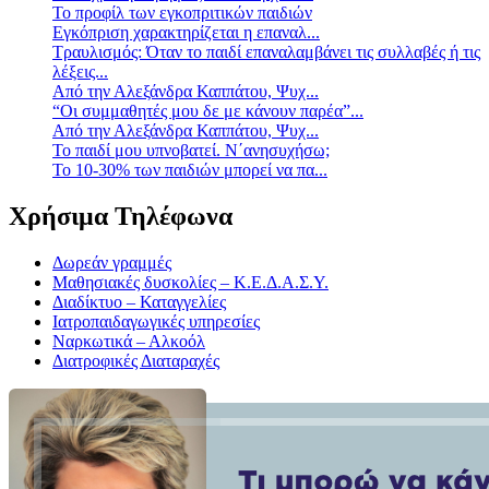
Το προφίλ των εγκοπριτικών παιδιών
Eγκόπριση χαρακτηρίζεται η επαναλ...
Τραυλισμός: Όταν το παιδί επαναλαμβάνει τις συλλαβές ή τις
λέξεις...
Από την Αλεξάνδρα Καππάτου, Ψυχ...
“Οι συμμαθητές μου δε με κάνουν παρέα”...
Από την Αλεξάνδρα Καππάτου, Ψυχ...
Το παιδί μου υπνοβατεί. Ν΄ανησυχήσω;
Το 10-30% των παιδιών μπορεί να πα...
Χρήσιμα Τηλέφωνα
Δωρεάν γραμμές
Μαθησιακές δυσκολίες – Κ.Ε.Δ.Α.Σ.Υ.
Διαδίκτυο – Καταγγελίες
Ιατροπαιδαγωγικές υπηρεσίες
Ναρκωτικά – Αλκοόλ
Διατροφικές Διαταραχές