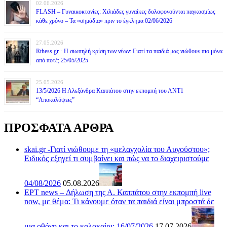
02.06.2026
FLASH – Γυναικοκτονίες: Χιλιάδες γυναίκες δολοφονούνται παγκοσμίως
κάθε χρόνο – Τα «σημάδια» πριν το έγκλημα 02/06/2026
27.05.2026
Rthess.gr · Η σιωπηλή κρίση των νέων: Γιατί τα παιδιά μας νιώθουν πιο μόνα
από ποτέ; 25/05/2025
25.05.2026
13/5/2026 Η Αλεξάνδρα Καππάτου στην εκπομπή του ΑΝΤ1
“Αποκαλύψεις”
ΠΡΟΣΦΑΤΑ ΑΡΘΡΑ
skai.gr -Γιατί νιώθουμε τη «μελαγχολία του Αυγούστου»;
Ειδικός εξηγεί τι συμβαίνει και πώς να το διαχειριστούμε
04/08/2026
05.08.2026
ΕΡΤ news – Δήλωση της Α. Καππάτου στην εκπομπή live
now, με θέμα: Τι κάνουμε όταν τα παιδιά είναι μπροστά δε
μια οθόνη και το καλοκαίρι; 16/07/2026
17.07.2026