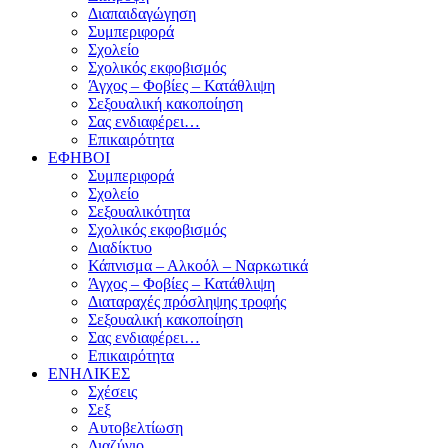
Διαπαιδαγώγηση
Συμπεριφορά
Σχολείο
Σχολικός εκφοβισμός
Άγχος – Φοβίες – Κατάθλιψη
Σεξουαλική κακοποίηση
Σας ενδιαφέρει…
Επικαιρότητα
ΕΦΗΒΟΙ
Συμπεριφορά
Σχολείο
Σεξουαλικότητα
Σχολικός εκφοβισμός
Διαδίκτυο
Κάπνισμα – Αλκοόλ – Ναρκωτικά
Άγχος – Φοβίες – Κατάθλιψη
Διαταραχές πρόσληψης τροφής
Σεξουαλική κακοποίηση
Σας ενδιαφέρει…
Επικαιρότητα
ΕΝΗΛΙΚΕΣ
Σχέσεις
Σεξ
Αυτοβελτίωση
Διαζύγιο