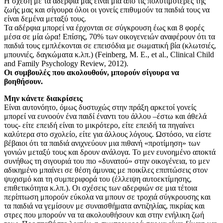
Η σχέση με τα αδέρφια μας είναι μία από τις πολυτιμότερες της
ζωής μας και σίγουρα όλοι οι γονείς επιθυμούν τα παιδιά τους να
είναι δεμένα μεταξύ τους.
Τα αδέρφια μπορεί να έρχονται σε σύγκρουση έως και 8 φορές
μέσα σε μία ώρα! Επίσης, 70% των οικογενειών αναφέρουν ότι τα
παιδιά τους εμπλέκονται σε επεισόδια με σωματική βία (κλωτσιές,
μπουνιές, δαγκώματα κ.λπ.) (Feinberg, M. E., et al., Clinical Child
and Family Psychology Review, 2012).
Οι συμβουλές που ακολουθούν, μπορούν σίγουρα να
βοηθήσουν.
Μην κάνετε διακρίσεις
Είναι αυτονόητο, όμως δυστυχώς στην πράξη αρκετοί γονείς
μπορεί να ευνοούν ένα παιδί έναντι του άλλου –έστω και άθελά
τους- είτε επειδή είναι το μικρότερο, είτε επειδή τα πηγαίνει
καλύτερα στο σχολείο, είτε για άλλους λόγους. Ωστόσο, να είστε
βέβαιοι ότι τα παιδιά ανιχνεύουν μια πιθανή «προτίμηση» των
γονιών μεταξύ τους και δρουν ανάλογα. Το μεν ευνοημένο αποκτά
συνήθως τη σιγουριά του πιο «δυνατού» στην οικογένεια, το μεν
αδικημένο μπαίνει σε θέση άμυνας με ποικίλες επιπτώσεις στον
ψυχισμό και τη συμπεριφορά του (έλλειψη αυτοεκτίμησης,
επιθετικότητα κ.λπ.). Οι σχέσεις των αδερφιών σε μια τέτοια
περίπτωση μπορούν εύκολα να μπουν σε τροχιά σύγκρουσης και
τα παιδιά να γεμίσουν με συναισθήματα αντιζηλίας, πικρίας και
στρες που μπορούν να τα ακολουθήσουν και στην ενήλικη ζωή