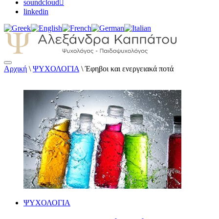
soundcloud
linkedin
Αρχική
\
ΨΥΧΟΛΟΓΙΑ
\
Έφηβοι και ενεργειακά ποτά
Αλεξάνδρα Καππάτου Ψυχολόγος – Παιδοψ
ΨΥΧΟΛΟΓΙΑ