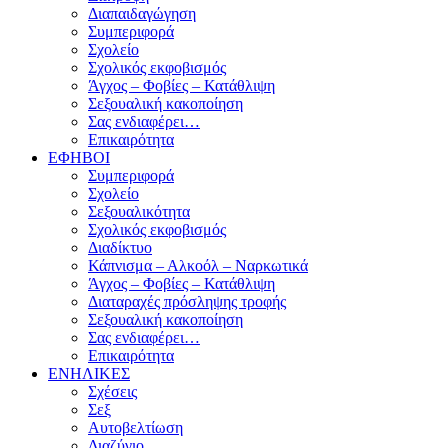
Διαπαιδαγώγηση
Συμπεριφορά
Σχολείο
Σχολικός εκφοβισμός
Άγχος – Φοβίες – Κατάθλιψη
Σεξουαλική κακοποίηση
Σας ενδιαφέρει…
Επικαιρότητα
ΕΦΗΒΟΙ
Συμπεριφορά
Σχολείο
Σεξουαλικότητα
Σχολικός εκφοβισμός
Διαδίκτυο
Κάπνισμα – Αλκοόλ – Ναρκωτικά
Άγχος – Φοβίες – Κατάθλιψη
Διαταραχές πρόσληψης τροφής
Σεξουαλική κακοποίηση
Σας ενδιαφέρει…
Επικαιρότητα
ΕΝΗΛΙΚΕΣ
Σχέσεις
Σεξ
Αυτοβελτίωση
Διαζύγιο