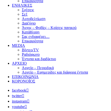
Επικαιρότητα
ΕΝΗΛΙΚΕΣ
Σχέσεις
Σεξ
Αυτοβελτίωση
Διαζύγιο
Άγχος – Φοβίες – Κρίσεις πανικού
Κατάθλιψη
Σας ενδιαφέρει…
Επικαιρότητα
MEDIA
Βίντεο/TV
Ραδιόφωνο
Έντυπα και διαδίκτυο
ΑΡΧΕΙΟ
Αρχείο – Περιοδικά
Αρχείο – Εφημερίδες και διάφορα έντυπα
ΕΠΙΚΟΙΝΩΝΙΑ
ΚΟΡΟΝΟΪΟΣ
facebook
twitter
instagram
youtube