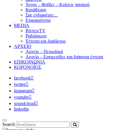
Άγχος – Φοβίες – Κρίσεις πανικού
Κατάθλιψη
Σας ενδιαφέρει…
Επικαιρότητα
MEDIA
Βίντεο/TV
Ραδιόφωνο
Έντυπα και διαδίκτυο
ΑΡΧΕΙΟ
Αρχείο – Περιοδικά
Αρχείο – Εφημερίδες και διάφορα έντυπα
ΕΠΙΚΟΙΝΩΝΙΑ
ΚΟΡΟΝΟΪΟΣ
facebook
twitter
instagram
youtube
soundcloud
linkedin
Search