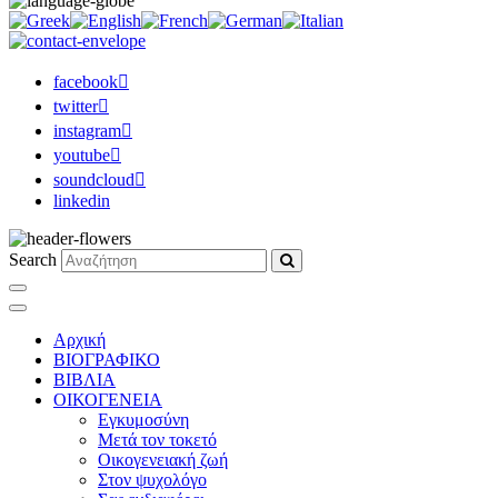
facebook
twitter
instagram
youtube
soundcloud
linkedin
Search
Αρχική
ΒΙΟΓΡΑΦΙΚΟ
ΒΙΒΛΙΑ
ΟΙΚΟΓΕΝΕΙΑ
Εγκυμοσύνη
Μετά τον τοκετό
Οικογενειακή ζωή
Στον ψυχολόγο