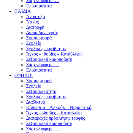
Σας ενδιαφέρει…
Επικαιρότητα
ΠΑΙΔΙΑ
Ανάπτυξη
Ύπνος
Διατροφή
Διαπαιδαγώγηση
Συμπεριφορά
Σχολείο
Σχολικός εκφοβισμός
Άγχος – Φοβίες – Κατάθλιψη
Σεξουαλική κακοποίηση
Σας ενδιαφέρει…
Επικαιρότητα
ΕΦΗΒΟΙ
Συμπεριφορά
Σχολείο
Σεξουαλικότητα
Σχολικός εκφοβισμός
Διαδίκτυο
Κάπνισμα – Αλκοόλ – Ναρκωτικά
Άγχος – Φοβίες – Κατάθλιψη
Διαταραχές πρόσληψης τροφής
Σεξουαλική κακοποίηση
Σας ενδιαφέρει…