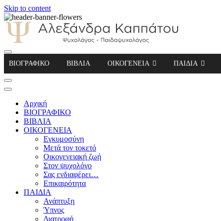
Skip to content
Αλεξάνδρα Καππάτου Ψυχολόγος – Παιδοψ
ΒΙΟΓΡΑΦΙΚΟ
ΒΙΒΛΙΑ
ΟΙΚΟΓΕΝΕΙΑ
ΠΑΙΔΙΑ
Αρχική
ΒΙΟΓΡΑΦΙΚΟ
ΒΙΒΛΙΑ
ΟΙΚΟΓΕΝΕΙΑ
Εγκυμοσύνη
Μετά τον τοκετό
Οικογενειακή ζωή
Στον ψυχολόγο
Σας ενδιαφέρει…
Επικαιρότητα
ΠΑΙΔΙΑ
Ανάπτυξη
Ύπνος
Διατροφή