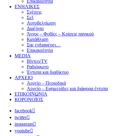
Επικαιρότητα
ΕΝΗΛΙΚΕΣ
Σχέσεις
Σεξ
Αυτοβελτίωση
Διαζύγιο
Άγχος – Φοβίες – Κρίσεις πανικού
Κατάθλιψη
Σας ενδιαφέρει…
Επικαιρότητα
MEDIA
Βίντεο/TV
Ραδιόφωνο
Έντυπα και διαδίκτυο
ΑΡΧΕΙΟ
Αρχείο – Περιοδικά
Αρχείο – Εφημερίδες και διάφορα έντυπα
ΕΠΙΚΟΙΝΩΝΙΑ
ΚΟΡΟΝΟΪΟΣ
facebook
twitter
instagram
youtube