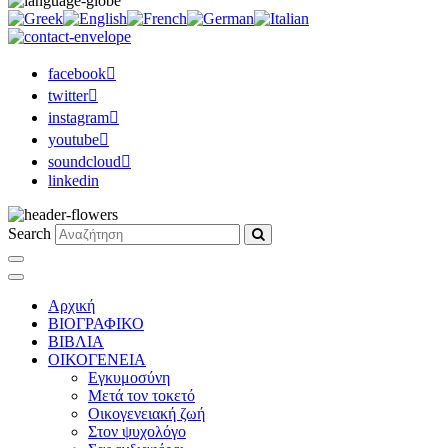
facebook
twitter
instagram
youtube
soundcloud
linkedin
Search
Αρχική
ΒΙΟΓΡΑΦΙΚΟ
ΒΙΒΛΙΑ
ΟΙΚΟΓΕΝΕΙΑ
Εγκυμοσύνη
Μετά τον τοκετό
Οικογενειακή ζωή
Στον ψυχολόγο