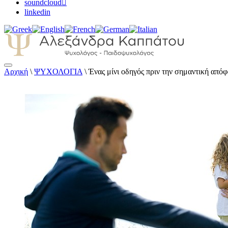
soundcloud
linkedin
Αρχική
\
ΨΥΧΟΛΟΓΙΑ
\
Ένας μίνι οδηγός πριν την σημαντική από
Αλεξάνδρα Καππάτου Ψυχολόγος – Παιδοψ