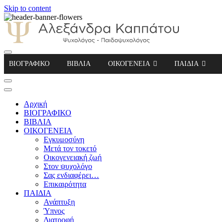
Skip to content
Αλεξάνδρα Καππάτου Ψυχολόγος – Παιδοψ
ΒΙΟΓΡΑΦΙΚΟ
ΒΙΒΛΙΑ
ΟΙΚΟΓΕΝΕΙΑ
ΠΑΙΔΙΑ
Αρχική
ΒΙΟΓΡΑΦΙΚΟ
ΒΙΒΛΙΑ
ΟΙΚΟΓΕΝΕΙΑ
Εγκυμοσύνη
Μετά τον τοκετό
Οικογενειακή ζωή
Στον ψυχολόγο
Σας ενδιαφέρει…
Επικαιρότητα
ΠΑΙΔΙΑ
Ανάπτυξη
Ύπνος
Διατροφή