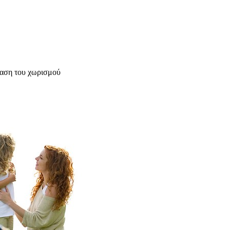
φαση του χωρισμού
υχολόγος