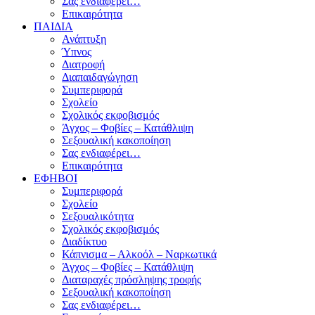
Σας ενδιαφέρει…
Επικαιρότητα
ΠΑΙΔΙΑ
Ανάπτυξη
Ύπνος
Διατροφή
Διαπαιδαγώγηση
Συμπεριφορά
Σχολείο
Σχολικός εκφοβισμός
Άγχος – Φοβίες – Κατάθλιψη
Σεξουαλική κακοποίηση
Σας ενδιαφέρει…
Επικαιρότητα
ΕΦΗΒΟΙ
Συμπεριφορά
Σχολείο
Σεξουαλικότητα
Σχολικός εκφοβισμός
Διαδίκτυο
Κάπνισμα – Αλκοόλ – Ναρκωτικά
Άγχος – Φοβίες – Κατάθλιψη
Διαταραχές πρόσληψης τροφής
Σεξουαλική κακοποίηση
Σας ενδιαφέρει…