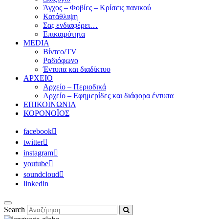
Άγχος – Φοβίες – Κρίσεις πανικού
Κατάθλιψη
Σας ενδιαφέρει…
Επικαιρότητα
MEDIA
Βίντεο/TV
Ραδιόφωνο
Έντυπα και διαδίκτυο
ΑΡΧΕΙΟ
Αρχείο – Περιοδικά
Αρχείο – Εφημερίδες και διάφορα έντυπα
ΕΠΙΚΟΙΝΩΝΙΑ
ΚΟΡΟΝΟΪΟΣ
facebook
twitter
instagram
youtube
soundcloud
linkedin
Search