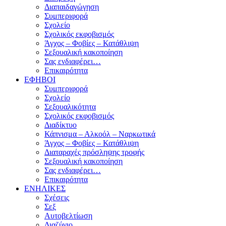
Διαπαιδαγώγηση
Συμπεριφορά
Σχολείο
Σχολικός εκφοβισμός
Άγχος – Φοβίες – Κατάθλιψη
Σεξουαλική κακοποίηση
Σας ενδιαφέρει…
Επικαιρότητα
ΕΦΗΒΟΙ
Συμπεριφορά
Σχολείο
Σεξουαλικότητα
Σχολικός εκφοβισμός
Διαδίκτυο
Κάπνισμα – Αλκοόλ – Ναρκωτικά
Άγχος – Φοβίες – Κατάθλιψη
Διαταραχές πρόσληψης τροφής
Σεξουαλική κακοποίηση
Σας ενδιαφέρει…
Επικαιρότητα
ΕΝΗΛΙΚΕΣ
Σχέσεις
Σεξ
Αυτοβελτίωση
Διαζύγιο