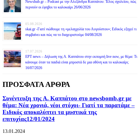
Newshub.gr – Podcast με την Αλεξάνδρα Καππάτου: Τέλος σχολείου, πώς
περνούν οι έφηβοι το καλοκαίρι 26/06/2026
05.08.2026
skai.gr -Γιατί νιώθουμε τη «μελαγχολία του Αυγούστου»; Ειδικός εξηγεί τι
συμβαίνει και πώς να το διαχειριστούμε 04/08/2026
17.07.2026
ΕΡΤ news – Δήλωση της Α. Καππάτου στην εκπομπή live now, με θέμα: Τι
κάνουμε όταν τα παιδιά είναι μπροστά δε μια οθόνη και το καλοκαίρι;
16/07/2026
ΠΡΟΣΦΑΤΑ ΑΡΘΡΑ
Συνέντευξη της Α. Καππάτου στο newsbomb.gr με
θέμα: Νέα χρονιά, νέοι στόχοι- Γιατί τα παρατάμε –
Ειδικός αποκαλύπτει τα μυστικά της
επιτυχίας12/01/2024
13.01.2024