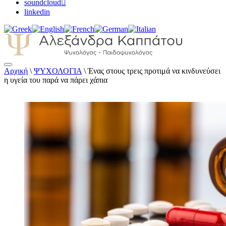
soundcloud
linkedin
Αρχική
\
ΨΥΧΟΛΟΓΙΑ
\
Ένας στους τρεις προτιμά να κινδυνεύσει
Αλεξάνδρα Καππάτου Ψυχολόγος –
η υγεία του παρά να πάρει χάπια
Παιδοψυχολόγος