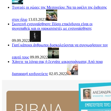
Τυχερές οι χώρες της Μεσογείου: Να τα οφέλη της έκθεσης
στον ήλιο
13.03.2023
Σκοτεινή ενσυναίσθηση: Πόσο επικίνδυνοι είναι οι
ψυχοπαθείς και οι ναρκισσιστές με ενσυναίσθηση;
09.09.2022
Γιατί κάποιοι άνθρωποι δυσκολεύονται να συγχωρήσουν τον
εαυτό τους
09.09.2022
Χάνετε τα λόγια σας ή ξεχνάτε μικροπράγματα; Από ποια
διαταραχή κινδυνεύετε
02.05.2022