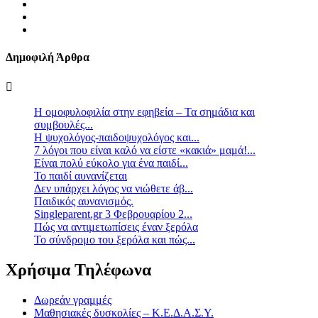
Δημοφιλή Άρθρα
Η ομοφυλοφιλία στην εφηβεία – Τα σημάδια και
συμβουλές...
Η ψυχολόγος-παιδοψυχολόγος και...
7 λόγοι που είναι καλό να είστε «κακιά» μαμά!...
Είναι πολύ εύκολο για ένα παιδί...
Το παιδί αυνανίζεται
Δεν υπάρχει λόγος να νιώθετε άβ...
Παιδικός αυνανισμός.
Singleparent.gr 3 Φεβρουαρίου 2...
Πώς να αντιμετωπίσεις έναν ξερόλα
Το σύνδρομο του ξερόλα και πώς...
Χρήσιμα Τηλέφωνα
Δωρεάν γραμμές
Μαθησιακές δυσκολίες – Κ.Ε.Δ.Α.Σ.Υ.