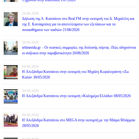
26.06.2026
Δήλωση της Α. Καππάτου στο Real FM στην εκπομπή του Δ. Μιχαλέλη και
της Ε. Κατσαμπέκη για τα αποτελέσματα των εξετάσεων και τα
συναισθήματα των παιδιών 21/06/2026
26.06.2026
iefimerida.gr – Οι νεανικές συμμορίες της διπλανής πόρτας -Πώς οδηγούνται
οι ανήλικοι στην παραβατικότητα 26/06/2026
04.06.2026
H Αλεξάνδρα Καππάτου στην εκπομπή του Μιχάλη Κεφαλογιάννη «Ζω
Καλά» 30/05/2026
04.06.2026
H Αλεξάνδρα Καππάτου στην εκπομπή «Καλημέρα Ελλάδα» 08/05/2026
04.06.2026
H Αλεξάνδρα Καππάτου στο MEGA στην εκπομπή με την Μάιρα Mπάρμπα
28/05/2026
04.06.2026