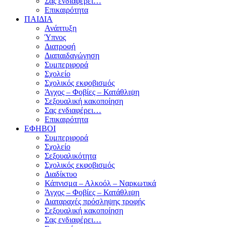
Σας ενδιαφέρει…
Επικαιρότητα
ΠΑΙΔΙΑ
Ανάπτυξη
Ύπνος
Διατροφή
Διαπαιδαγώγηση
Συμπεριφορά
Σχολείο
Σχολικός εκφοβισμός
Άγχος – Φοβίες – Κατάθλιψη
Σεξουαλική κακοποίηση
Σας ενδιαφέρει…
Επικαιρότητα
ΕΦΗΒΟΙ
Συμπεριφορά
Σχολείο
Σεξουαλικότητα
Σχολικός εκφοβισμός
Διαδίκτυο
Κάπνισμα – Αλκοόλ – Ναρκωτικά
Άγχος – Φοβίες – Κατάθλιψη
Διαταραχές πρόσληψης τροφής
Σεξουαλική κακοποίηση
Σας ενδιαφέρει…