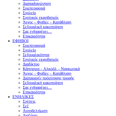
Διαπαιδαγώγηση
Συμπεριφορά
Σχολείο
Σχολικός εκφοβισμός
Άγχος – Φοβίες – Κατάθλιψη
Σεξουαλική κακοποίηση
Σας ενδιαφέρει…
Επικαιρότητα
ΕΦΗΒΟΙ
Συμπεριφορά
Σχολείο
Σεξουαλικότητα
Σχολικός εκφοβισμός
Διαδίκτυο
Κάπνισμα – Αλκοόλ – Ναρκωτικά
Άγχος – Φοβίες – Κατάθλιψη
Διαταραχές πρόσληψης τροφής
Σεξουαλική κακοποίηση
Σας ενδιαφέρει…
Επικαιρότητα
ΕΝΗΛΙΚΕΣ
Σχέσεις
Σεξ
Αυτοβελτίωση
Διαζύγιο