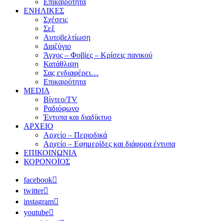
Επικαιρότητα
ΕΝΗΛΙΚΕΣ
Σχέσεις
Σεξ
Αυτοβελτίωση
Διαζύγιο
Άγχος – Φοβίες – Κρίσεις πανικού
Κατάθλιψη
Σας ενδιαφέρει…
Επικαιρότητα
MEDIA
Βίντεο/TV
Ραδιόφωνο
Έντυπα και διαδίκτυο
ΑΡΧΕΙΟ
Αρχείο – Περιοδικά
Αρχείο – Εφημερίδες και διάφορα έντυπα
ΕΠΙΚΟΙΝΩΝΙΑ
ΚΟΡΟΝΟΪΟΣ
facebook
twitter
instagram
youtube