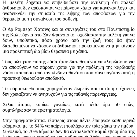
Η μελέτη έρχεται να επιβεβαιώσει την αντίληψη ότι πολλοί
άνθρωποι δεν αρέσκονται να παίρνουν χάπια για κανέναν λόγο και
αναδεικνύει την σημασία της λήψης των αποφάσεων για την
θεραπεία με τη συναίνεση του ασθενή.
Ο Δρ Ρομπερτ Χατσινς και οι συνεργάτες του στο Πανεπιστημίο
της Καλιφόρνια στο Σαν Φρανσίσκο, σχεδίασαν την μελέτη για να
δουν, υποθετικά, πόσο χρόνο από την ζωή τους θα ήταν
διατεθειμένοι να χάσουν οι άνθρωποι, προκειμένου να μην κάνουν
μια προληπτική δια βίου θεραπεία με χάπια.
Τους ρώτησαν επίσης πόσα ήταν διατεθειμένοι να πληρώσουν για
να αποφύγουν να πάρουν χάπια για την πρόληψη της καρδιακής
νόσου και πόσο από τον κίνδυνο θανάτου που συνεπαγόταν αυτή η
πρακτική θεωρούσαν αποδεκτό.
Τα φάρμακα θα τους χορηγούνταν δωρεάν και οι συμμετέχοντες
δεν χρειαζόταν να ανησυχούν για τις πιθανές παρενέργειες.
Χίλια άτομα, κυρίως γυναίκες κατά μέσο όρο 50 ετών,
συμπλήρωσαν τα ερωτηματολόγια.
Στην πραγματικότητα, τέσσερις στους πέντε έπαιρναν καθημερινά
φάρμακα, με το 54% να παίρνει τουλάχιστον τρία χάπια την ημέρα.
Συνολικά, το 70% δήλωσε δεν θα αντάλλασσε καμιά εβδομάδα της
ζωής του για να αποφύγει την καθημερινή λήψη ενός χαπιού την