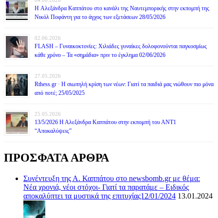
H Αλεξάνδρα Καππάτου στο κανάλι της Ναυτεμπορικής στην εκπομπή της
Νικόλ Ποφάντη για το άγχος των εξετάσεων 28/05/2026
02.06.2026
FLASH – Γυναικοκτονίες: Χιλιάδες γυναίκες δολοφονούνται παγκοσμίως
κάθε χρόνο – Τα «σημάδια» πριν το έγκλημα 02/06/2026
27.05.2026
Rthess.gr · Η σιωπηλή κρίση των νέων: Γιατί τα παιδιά μας νιώθουν πιο μόνα
από ποτέ; 25/05/2025
25.05.2026
13/5/2026 Η Αλεξάνδρα Καππάτου στην εκπομπή του ΑΝΤ1
“Αποκαλύψεις”
ΠΡΟΣΦΑΤΑ ΑΡΘΡΑ
Συνέντευξη της Α. Καππάτου στο newsbomb.gr με θέμα:
Νέα χρονιά, νέοι στόχοι- Γιατί τα παρατάμε – Ειδικός
αποκαλύπτει τα μυστικά της επιτυχίας12/01/2024
13.01.2024