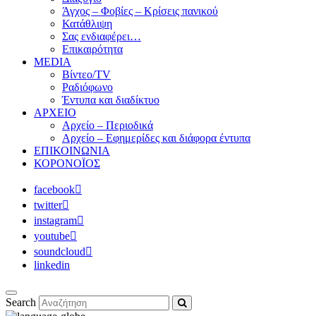
Άγχος – Φοβίες – Κρίσεις πανικού
Κατάθλιψη
Σας ενδιαφέρει…
Επικαιρότητα
MEDIA
Βίντεο/TV
Ραδιόφωνο
Έντυπα και διαδίκτυο
ΑΡΧΕΙΟ
Αρχείο – Περιοδικά
Αρχείο – Εφημερίδες και διάφορα έντυπα
ΕΠΙΚΟΙΝΩΝΙΑ
ΚΟΡΟΝΟΪΟΣ
facebook
twitter
instagram
youtube
soundcloud
linkedin
Search