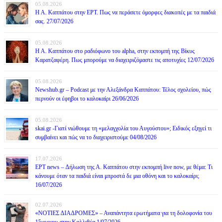
05.08.2026
Η Α. Καππάτου στην ΕΡΤ. Πως να περάσετε όμορφες διακοπές με τα παιδιά
σας. 27/07/2026
05.08.2026
Η Α. Καππάτου στο ραδιόφωνο του alpha, στην εκπομπή της Βίκυς
Καρατζαφέρη. Πως μπορούμε να διαχειριζόμαστε τις αποτυχίες 12/07/2026
05.08.2026
Newshub.gr – Podcast με την Αλεξάνδρα Καππάτου: Τέλος σχολείου, πώς
περνούν οι έφηβοι το καλοκαίρι 26/06/2026
05.08.2026
skai.gr -Γιατί νιώθουμε τη «μελαγχολία του Αυγούστου»; Ειδικός εξηγεί τι
συμβαίνει και πώς να το διαχειριστούμε 04/08/2026
17.07.2026
ΕΡΤ news – Δήλωση της Α. Καππάτου στην εκπομπή live now, με θέμα: Τι
κάνουμε όταν τα παιδιά είναι μπροστά δε μια οθόνη και το καλοκαίρι;
16/07/2026
02.07.2026
«ΝΟΤΙΕΣ ΔΙΑΔΡΟΜΕΣ» – Αναπάντητα ερωτήματα για τη δολοφονία του
15χρονου στην Καλλιθέα 1/07/2026