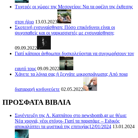
Τυχερές οι χώρες της Μεσογείου: Να τα οφέλη της έκθεσης
στον ήλιο
13.03.2023
Σκοτεινή ενσυναίσθηση: Πόσο επικίνδυνοι είναι οι
ψυχοπαθείς και οι ναρκισσιστές με ενσυναίσθηση;
09.09.2022
Γιατί κάποιοι άνθρωποι δυσκολεύονται να συγχωρήσουν τον
εαυτό τους
09.09.2022
Χάνετε τα λόγια σας ή ξεχνάτε μικροπράγματα; Από ποια
διαταραχή κινδυνεύετε
02.05.2022
ΠΡΟΣΦΑΤΑ ΒΙΒΛΙΑ
Συνέντευξη της Α. Καππάτου στο newsbomb.gr με θέμα:
Νέα χρονιά, νέοι στόχοι- Γιατί τα παρατάμε – Ειδικός
αποκαλύπτει τα μυστικά της επιτυχίας12/01/2024
13.01.2024