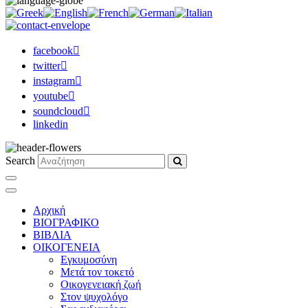
facebook
twitter
instagram
youtube
soundcloud
linkedin
Search
Αρχική
ΒΙΟΓΡΑΦΙΚΟ
ΒΙΒΛΙΑ
ΟΙΚΟΓΕΝΕΙΑ
Εγκυμοσύνη
Μετά τον τοκετό
Οικογενειακή ζωή
Στον ψυχολόγο