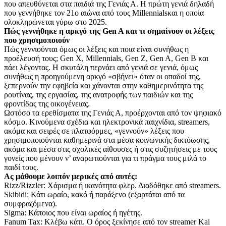
που απευθύνεται στα παιδιά της Γενιάς Α. Η πρώτη γενιά δηλαδή
που γεννήθηκε τον 21ο αιώνα από τους Millennialsκαι η οποία
ολοκληρώνεται γύρω στο 2025.
Πώς γεννήθηκε η αρκγό της Gen A και τι σημαίνουν οι λέξεις
που χρησιμοποιούν
Πώς γεννιούνται όμως οι λέξεις και ποια είναι συνήθως η
προέλευσή τους; Gen X, Millennials, Gen Z, Gen A, Gen B και
πάει λέγοντας. Η σκυτάλη περνάει από γενιά σε γενιά, όμως
συνήθως η προηγούμενη αρκγό «σβήνει» όταν οι οπαδοί της,
ξεπερνούν την εφηβεία και χάνονται στην καθημερινότητα της
ρουτίνας, της εργασίας, της ανατροφής των παιδιών και της
φροντίδας της οικογένειας.
Ωστόσο τα ερεθίσματα της Γενιάς Α, προέρχονται από τον ψηφιακό
κόσμο. Κινούμενα σχέδια και ηλεκτρονικά παιχνίδια, streamers,
ακόμα και σειρές σε πλατφόρμες, «γεννούν» λέξεις που
χρησιμοποιούνται καθημερινά στα μέσα κοινωνικής δικτύωσης,
ακόμα και μέσα στις σχολικές αίθουσες ή στις συζητήσεις με τους
γονείς που μένουν ν’ αναρωτιούνται για τι πράγμα τους μιλά το
παιδί τους.
Ας μάθουμε λοιπόν μερικές από αυτές:
Rizz/Rizzler: Χάρισμα ή ικανότητα φλερ. Διαδόθηκε από streamers.
Skibidi: Κάτι ωραίο, κακό ή παράξενο (εξαρτάται από τα
συμφραζόμενα).
Sigma: Κάποιος που είναι ωραίος ή ηγέτης.
Fanum Tax: Κλέβω κάτι. Ο όρος ξεκίνησε από τον streamer Kai