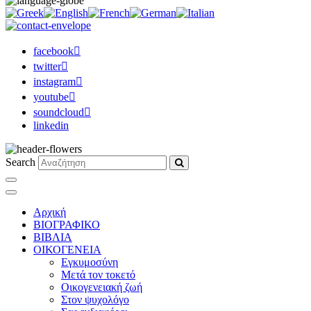
facebook
twitter
instagram
youtube
soundcloud
linkedin
Search
Αρχική
ΒΙΟΓΡΑΦΙΚΟ
ΒΙΒΛΙΑ
ΟΙΚΟΓΕΝΕΙΑ
Εγκυμοσύνη
Μετά τον τοκετό
Οικογενειακή ζωή
Στον ψυχολόγο