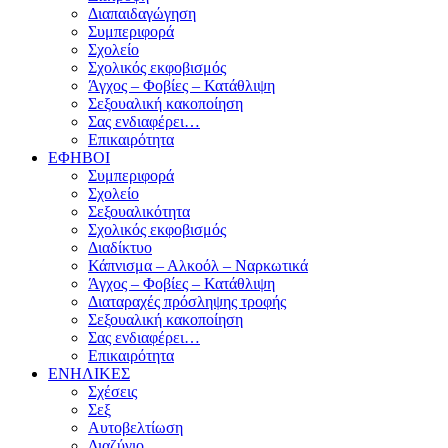
Διαπαιδαγώγηση
Συμπεριφορά
Σχολείο
Σχολικός εκφοβισμός
Άγχος – Φοβίες – Κατάθλιψη
Σεξουαλική κακοποίηση
Σας ενδιαφέρει…
Επικαιρότητα
ΕΦΗΒΟΙ
Συμπεριφορά
Σχολείο
Σεξουαλικότητα
Σχολικός εκφοβισμός
Διαδίκτυο
Κάπνισμα – Αλκοόλ – Ναρκωτικά
Άγχος – Φοβίες – Κατάθλιψη
Διαταραχές πρόσληψης τροφής
Σεξουαλική κακοποίηση
Σας ενδιαφέρει…
Επικαιρότητα
ΕΝΗΛΙΚΕΣ
Σχέσεις
Σεξ
Αυτοβελτίωση
Διαζύγιο