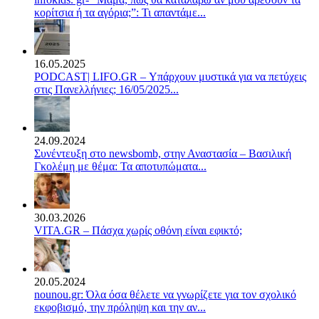
κορίτσια ή τα αγόρια;”: Τι απαντάμε...
16.05.2025
PODCAST| LIFO.GR – Υπάρχουν μυστικά για να πετύχεις
στις Πανελλήνιες; 16/05/2025...
24.09.2024
Συνέντευξη στο newsbomb, στην Αναστασία – Βασιλική
Γκολέμη με θέμα: Τα αποτυπώματα...
30.03.2026
VITA.GR – Πάσχα χωρίς οθόνη είναι εφικτό;
20.05.2024
nounou.gr: Όλα όσα θέλετε να γνωρίζετε για τον σχολικό
εκφοβισμό, την πρόληψη και την αν...