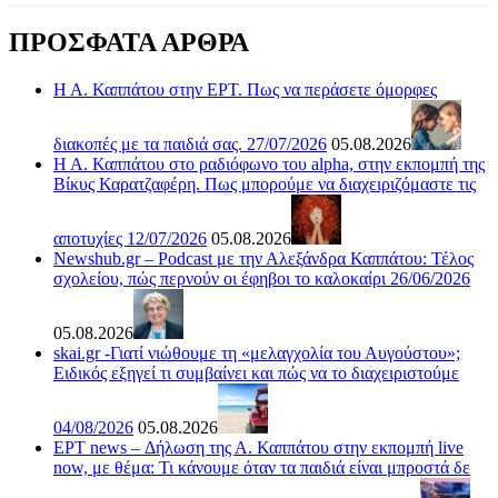
ΠΡΟΣΦΑΤΑ ΑΡΘΡΑ
Η Α. Καππάτου στην ΕΡΤ. Πως να περάσετε όμορφες
διακοπές με τα παιδιά σας. 27/07/2026
05.08.2026
Η Α. Καππάτου στο ραδιόφωνο του alpha, στην εκπομπή της
Βίκυς Καρατζαφέρη. Πως μπορούμε να διαχειριζόμαστε τις
αποτυχίες 12/07/2026
05.08.2026
Newshub.gr – Podcast με την Αλεξάνδρα Καππάτου: Τέλος
σχολείου, πώς περνούν οι έφηβοι το καλοκαίρι 26/06/2026
05.08.2026
skai.gr -Γιατί νιώθουμε τη «μελαγχολία του Αυγούστου»;
Ειδικός εξηγεί τι συμβαίνει και πώς να το διαχειριστούμε
04/08/2026
05.08.2026
ΕΡΤ news – Δήλωση της Α. Καππάτου στην εκπομπή live
now, με θέμα: Τι κάνουμε όταν τα παιδιά είναι μπροστά δε