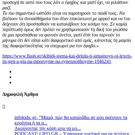
προσοχή σε αυτό που τους λέει ο έφηβος και γιατί όχι, να γελάσουν
μαζί.
Το πιο σημαντικό ωστόσο είναι να παρατηρούν το παιδί τους. Να
βλέπουν τα συναισθήματα του όταν επικοινωνεί με αργκό και να του
δείχνουν ότι προσπαθούν να καταλάβουν τον κόσμο του. Σε καμία
περίπτωση όμως δεν πρέπει να χρησιμοποιούν τη δική του γλώσσα
σε μια προσπάθεια να φανούν άνετοι, γιατί έτσι του περνούν το
μήνυμα ότι δεν είσαι κάτι διαφορετικό από εμάς, κάνοντας τη μαγεία
της διαφορετικότητας να υποχωρεί για τον έφηβο.»
https://www.flash.gr/skibidi-sigma-kai-delulu-ti-simainoyn-oi-lexeis-
tis-gen-a-gia-na-mporoyme-na-synennoithoyme-1046241
Δημοφιλή Άρθρα
infokids. gr- “Μαμά, πώς θα καταλάβω αν μου αρέσουν τα
κορίτσια ή τα α...
Ακούγοντας την κόρη μου να μο...
PODCAST| LIFO.GR – Υπάρχουν μυστικά για να πετύχεις