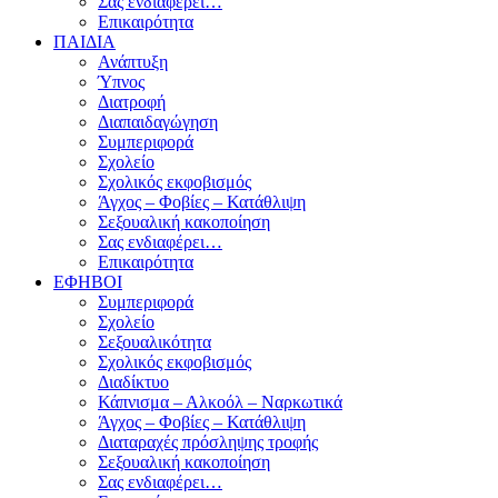
Σας ενδιαφέρει…
Επικαιρότητα
ΠΑΙΔΙΑ
Ανάπτυξη
Ύπνος
Διατροφή
Διαπαιδαγώγηση
Συμπεριφορά
Σχολείο
Σχολικός εκφοβισμός
Άγχος – Φοβίες – Κατάθλιψη
Σεξουαλική κακοποίηση
Σας ενδιαφέρει…
Επικαιρότητα
ΕΦΗΒΟΙ
Συμπεριφορά
Σχολείο
Σεξουαλικότητα
Σχολικός εκφοβισμός
Διαδίκτυο
Κάπνισμα – Αλκοόλ – Ναρκωτικά
Άγχος – Φοβίες – Κατάθλιψη
Διαταραχές πρόσληψης τροφής
Σεξουαλική κακοποίηση
Σας ενδιαφέρει…