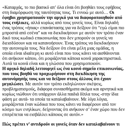
«Καταρχάς, το πιο βασικό απ’ όλα είναι ότι βοηθάει τους εφήβους
στη διαμόρφωση της ταυτότητας τους. Τι εννοώ με αυτό…
Οι
έφηβοι χρησιμοποιούν την αργκό για να διαφοροποιηθούν από
τους ενήλικες
, αλλά κυρίως από τους γονείς τους. Είναι δηλαδή
ένας τρόπος «ήπιας» επανάστασης για να δείξουν ότι “εγώ είμαι πιο
μπροστά από εσένα” και να διεκδικήσουν με αυτόν τον τρόπο έναν
δικό τους κωδικό επικοινωνίας που δεν μπορούν οι γονείς να
διεισδύσουν και να κατανοήσουν. Ένας τρόπος να διεκδικήσουν
την αυτονομία τους. Να δείξουν ότι είναι μέλη μιας ομάδας, η
οποία είναι ιδιαίτερη κι αυτό είναι που τους κάνει να αισθάνονται
ότι ανήκουν κάπου, ότι μοιράζονται κάποια κοινά χαρακτηριστικά.
Αυτά τα κοινά είναι και η γλώσσα που χρησιμοποιούν.
Η αργκό δηλαδή λειτουργεί ως ένα κοινό σημείο επικοινωνίας,
που τους βοηθά να προχωρήσουν στη διεκδίκηση της
αυτονόμησής τους και να δείξουν στους άλλους ότι έχουν
μεγαλώσει
. Με αυτόν τον τρόπο εκδηλώνουν σκέψεις,
προβληματισμούς, διάφορα συναισθήματα ακόμα και αρνητικά και
κυρίως νιώθουν ότι υπάρχουν άλλα παιδιά δίπλα τους -στην ίδια
φάση με αυτά- τα οποία τα καταλαβαίνουν. Με λίγα λόγια,
μοιράζονται έναν κώδικα που τους κάνει να διαφέρουν από τον
κόσμο των ενηλίκων, δείχνοντας ότι ανήκουν σ’ έναν χώρο που δεν
επιτρέπεται να εισβάλλει κάποιος σε αυτόν.»
Πώς πρέπει ν’ αντιδρούν οι γονείς όταν δεν καταλαβαίνουν τι