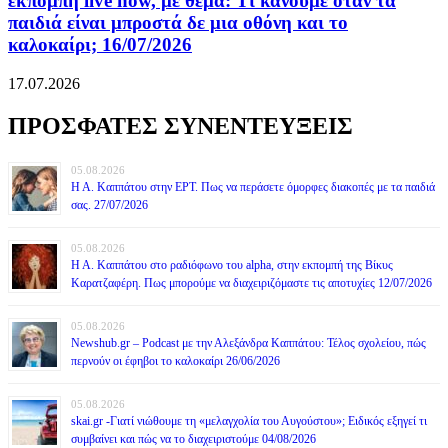
εκπομπή live now, με θέμα: Τι κάνουμε όταν τα
παιδιά είναι μπροστά δε μια οθόνη και το
καλοκαίρι; 16/07/2026
17.07.2026
ΠΡΟΣΦΑΤΕΣ ΣΥΝΕΝΤΕΥΞΕΙΣ
05.08.2026
Η Α. Καππάτου στην ΕΡΤ. Πως να περάσετε όμορφες διακοπές με τα παιδιά
σας. 27/07/2026
05.08.2026
Η Α. Καππάτου στο ραδιόφωνο του alpha, στην εκπομπή της Βίκυς
Καρατζαφέρη. Πως μπορούμε να διαχειριζόμαστε τις αποτυχίες 12/07/2026
05.08.2026
Newshub.gr – Podcast με την Αλεξάνδρα Καππάτου: Τέλος σχολείου, πώς
περνούν οι έφηβοι το καλοκαίρι 26/06/2026
05.08.2026
skai.gr -Γιατί νιώθουμε τη «μελαγχολία του Αυγούστου»; Ειδικός εξηγεί τι
συμβαίνει και πώς να το διαχειριστούμε 04/08/2026