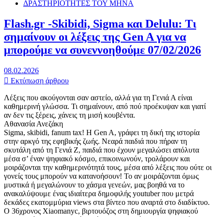
ΔΡΑΣΤΗΡΙΟΤΗΤΕΣ ΤΟΥ ΜΗΝΑ
Flash.gr -Skibidi, Sigma και Delulu: Τι
σημαίνουν οι λέξεις της Gen A για να
μπορούμε να συνεννοηθούμε 07/02/2026
08.02.2026
Εκτύπωση άρθρου
Λέξεις που ακούγονται σαν αστείο, αλλά για τη Γενιά Α είναι
καθημερινή γλώσσα. Τι σημαίνουν, από πού προέκυψαν και γιατί
αν δεν τις ξέρεις, χάνεις τη μισή κουβέντα.
Αθανασία Ανεζάκη
Sigma, skibidi, fanum tax! H Gen A, γράφει τη δική της ιστορία
στην αρκγό της εφηβικής ζωής. Νεαρά παιδιά που πήραν τη
σκυτάλη από τη Γενιά Z, παιδιά που έχουν μεγαλώσει απόλυτα
μέσα σ’ έναν ψηφιακό κόσμο, επικοινωνούν, τρολάρουν και
μοιράζονται την καθημερινότητά τους, μέσα από λέξεις που ούτε οι
γονείς τους μπορούν να κατανοήσουν! Το αν μοιράζονται όμως
μυστικά ή μεγαλώνουν το χάσμα γενεών, μας βοηθά να το
ανακαλύψουμε ένας ιδιαίτερα δημοφιλής youtuber που μετρά
δεκάδες εκατομμύρια views στα βίντεο που αναρτά στο διαδίκτυο.
Ο 36χρονος Xiaomanyc, βιρτουόζος στη δημιουργία ψηφιακού