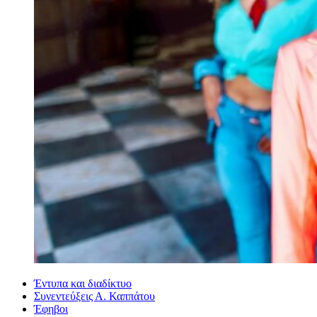
Έντυπα και διαδίκτυο
Συνεντεύξεις Α. Καππάτου
Έφηβοι