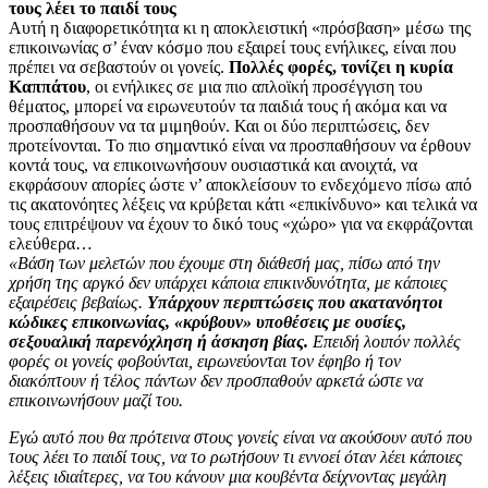
τους λέει το παιδί τους
Αυτή η διαφορετικότητα κι η αποκλειστική «πρόσβαση» μέσω της
επικοινωνίας σ’ έναν κόσμο που εξαιρεί τους ενήλικες, είναι που
πρέπει να σεβαστούν οι γονείς.
Πολλές φορές, τονίζει η κυρία
Καππάτου
, οι ενήλικες σε μια πιο απλοϊκή προσέγγιση του
θέματος, μπορεί να ειρωνευτούν τα παιδιά τους ή ακόμα και να
προσπαθήσουν να τα μιμηθούν. Και οι δύο περιπτώσεις, δεν
προτείνονται. Το πιο σημαντικό είναι να προσπαθήσουν να έρθουν
κοντά τους, να επικοινωνήσουν ουσιαστικά και ανοιχτά, να
εκφράσουν απορίες ώστε ν’ αποκλείσουν το ενδεχόμενο πίσω από
τις ακατονόητες λέξεις να κρύβεται κάτι «επικίνδυνο» και τελικά να
τους επιτρέψουν να έχουν το δικό τους «χώρο» για να εκφράζονται
ελεύθερα…
«Βάση των μελετών που έχουμε στη διάθεσή μας, πίσω από την
χρήση της αργκό δεν υπάρχει κάποια επικινδυνότητα, με κάποιες
εξαιρέσεις βεβαίως.
Υπάρχουν περιπτώσεις που ακατανόητοι
κώδικες επικοινωνίας, «κρύβουν» υποθέσεις με ουσίες,
σεξουαλική παρενόχληση ή άσκηση βίας.
Επειδή λοιπόν πολλές
φορές οι γονείς φοβούνται, ειρωνεύονται τον έφηβο ή τον
διακόπτουν ή τέλος πάντων δεν προσπαθούν αρκετά ώστε να
επικοινωνήσουν μαζί του.
Εγώ αυτό που θα πρότεινα στους γονείς είναι να ακούσουν αυτό που
τους λέει το παιδί τους, να το ρωτήσουν τι εννοεί όταν λέει κάποιες
λέξεις ιδιαίτερες, να του κάνουν μια κουβέντα δείχνοντας μεγάλη