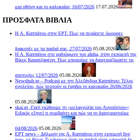
μια οθόνη και το καλοκαίρι; 16/07/2026
17.07.2026
ΠΡΟΣΦΑΤΑ ΒΙΒΛΙΑ
Η Α. Καππάτου στην ΕΡΤ. Πως να περάσετε όμορφες
διακοπές με τα παιδιά σας. 27/07/2026
05.08.2026
Η Α. Καππάτου στο ραδιόφωνο του alpha, στην εκπομπή της
Βίκυς Καρατζαφέρη. Πως μπορούμε να διαχειριζόμαστε τις
αποτυχίες 12/07/2026
05.08.2026
Newshub.gr – Podcast με την Αλεξάνδρα Καππάτου: Τέλος
σχολείου, πώς περνούν οι έφηβοι το καλοκαίρι 26/06/2026
05.08.2026
skai.gr -Γιατί νιώθουμε τη «μελαγχολία του Αυγούστου»;
Ειδικός εξηγεί τι συμβαίνει και πώς να το διαχειριστούμε
04/08/2026
05.08.2026
ΕΡΤ news – Δήλωση της Α. Καππάτου στην εκπομπή live
now, με θέμα: Τι κάνουμε όταν τα παιδιά είναι μπροστά δε