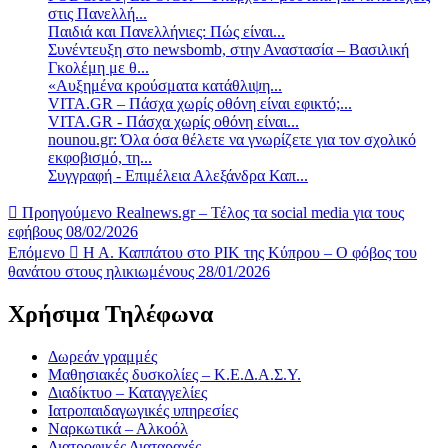
στις Πανελλή...
Παιδιά και Πανελλήνιες: Πώς είναι...
Συνέντευξη στο newsbomb, στην Αναστασία – Βασιλική
Γκολέμη με θ...
«Αυξημένα κρούσματα κατάθλιψη...
VITA.GR – Πάσχα χωρίς οθόνη είναι εφικτό;...
VITA.GR - Πάσχα χωρίς οθόνη είναι...
nounou.gr: Όλα όσα θέλετε να γνωρίζετε για τον σχολικό
εκφοβισμό, τη...
Συγγραφή - Επιμέλεια Αλεξάνδρα Καπ...
Προηγούμενο
Realnews.gr – Τέλος τα social media για τους
εφήβους 08/02/2026
Επόμενο
Η Α. Καππάτου στο ΡΙΚ της Κύπρου – Ο φόβος του
θανάτου στους ηλικιωμένους 28/01/2026
Χρήσιμα Τηλέφωνα
Δωρεάν γραμμές
Μαθησιακές δυσκολίες – Κ.Ε.Δ.Α.Σ.Υ.
Διαδίκτυο – Καταγγελίες
Ιατροπαιδαγωγικές υπηρεσίες
Ναρκωτικά – Αλκοόλ
Διατροφικές Διαταραχές