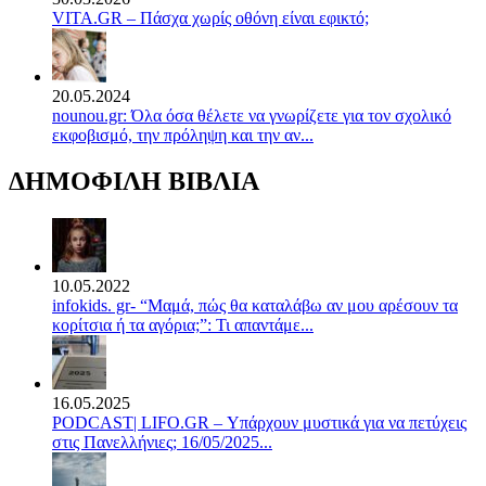
VITA.GR – Πάσχα χωρίς οθόνη είναι εφικτό;
20.05.2024
nounou.gr: Όλα όσα θέλετε να γνωρίζετε για τον σχολικό
εκφοβισμό, την πρόληψη και την αν...
ΔΗΜΟΦΙΛΗ ΒΙΒΛΙΑ
10.05.2022
infokids. gr- “Μαμά, πώς θα καταλάβω αν μου αρέσουν τα
κορίτσια ή τα αγόρια;”: Τι απαντάμε...
16.05.2025
PODCAST| LIFO.GR – Υπάρχουν μυστικά για να πετύχεις
στις Πανελλήνιες; 16/05/2025...