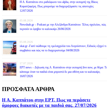
Η Α. Καππάτου στο ραδιόφωνο του alpha, στην εκπομπή της Βίκυς
Καρατζαφέρη. Πως μπορούμε να διαχειριζόμαστε τις αποτυχίες
12/07/2026
05.08.2026
Newshub.gr – Podcast με την Αλεξάνδρα Καππάτου: Τέλος σχολείου, πώς
περνούν οι έφηβοι το καλοκαίρι 26/06/2026
05.08.2026
skai.gr -Γιατί νιώθουμε τη «μελαγχολία του Αυγούστου»; Ειδικός εξηγεί τι
συμβαίνει και πώς να το διαχειριστούμε 04/08/2026
17.07.2026
ΕΡΤ news – Δήλωση της Α. Καππάτου στην εκπομπή live now, με θέμα: Τι
κάνουμε όταν τα παιδιά είναι μπροστά δε μια οθόνη και το καλοκαίρι;
16/07/2026
ΠΡΟΣΦΑΤΑ ΑΡΘΡΑ
Η Α. Καππάτου στην ΕΡΤ. Πως να περάσετε
όμορφες διακοπές με τα παιδιά σας. 27/07/2026