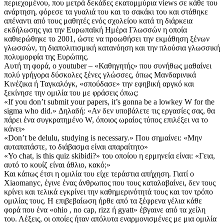
περιεχομένου, που μετρά δεκάδες εκατομμύρια views σε κάθε του
ανάρτηση, φόρεσε τα γυαλιά του και το σακάκι του και στάθηκε
απέναντι από τους μαθητές ενός σχολείου κατά τη διάρκεια
εκδήλωσης για την Ευρωπαϊκή Ημέρα Γλωσσών η οποία
καθιερώθηκε το 2001, ώστε να προωθήσει την εκμάθηση ξένων
γλωσσών, τη διαπολιτισμική κατανόηση και την πλούσια γλωσσική
πολυμορφία της Ευρώπης.
Αυτή τη φορά, ο youtuber – «Καθηγητής» που συνήθως μαθαίνει
πολύ γρήγορα δύσκολες ξένες γλώσσες, όπως Μανδαρινικά
Κινέζικα ή Ταγκαλόγκ, «σπούδασε» την εφηβική αργκό και
ξεκίνησε την ομιλία του με φράσεις όπως:
«If you don’t submit your papers, it’s gonna be a lowkey W for the
sigma who did.» Δηλαδή: «Αν δεν υποβάλετε τις εργασίες σας, θα
πάρει ένα συγκρατημένο W, όποιος ωραίος τύπος επιλέξει να το
κάνει»
«Don’t be delulu, studying is necessary.» Που σημαίνει: «Μην
αυταπατάστε, το διάβασμα είναι απαραίτητο»
«Yo chat, is this quiz skibidi?» του οποίου η ερμηνεία είναι: «Γεια,
αυτό το κουίζ είναι άθλιο, κακό;»
Και κάπως έτσι η ομιλία του είχε τεράστια απήχηση. Γιατί ο
Xiaomanyc, έγινε ένας άνθρωπος που τους καταλαβαίνει, δεν τους
κρίνει και τελικά εγκρίνει την καθημερινότητά τους και τον τρόπο
ομιλίας τους. Η επιβεβαίωση ήρθε από τα ξέφρενα γέλια κάθε
φορά που ένα «ohio , no cap, rizz ή gyatt» έβγαινε από τα χείλη
του. Λέξεις, οι οποίες ήταν απόλυτα εναρμονισμένες με μια ομιλία