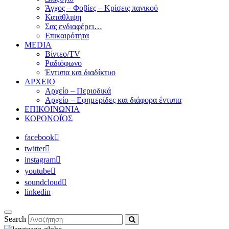
Άγχος – Φοβίες – Κρίσεις πανικού
Κατάθλιψη
Σας ενδιαφέρει…
Επικαιρότητα
MEDIA
Βίντεο/TV
Ραδιόφωνο
Έντυπα και διαδίκτυο
ΑΡΧΕΙΟ
Αρχείο – Περιοδικά
Αρχείο – Εφημερίδες και διάφορα έντυπα
ΕΠΙΚΟΙΝΩΝΙΑ
ΚΟΡΟΝΟΪΟΣ
facebook
twitter
instagram
youtube
soundcloud
linkedin
Search