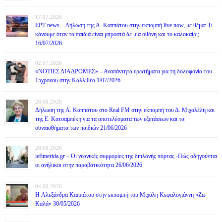
17.07.2026
ΕΡΤ news – Δήλωση της Α. Καππάτου στην εκπομπή live now, με θέμα: Τι
κάνουμε όταν τα παιδιά είναι μπροστά δε μια οθόνη και το καλοκαίρι;
16/07/2026
02.07.2026
«ΝΟΤΙΕΣ ΔΙΑΔΡΟΜΕΣ» – Αναπάντητα ερωτήματα για τη δολοφονία του
15χρονου στην Καλλιθέα 1/07/2026
26.06.2026
Δήλωση της Α. Καππάτου στο Real FM στην εκπομπή του Δ. Μιχαλέλη και
της Ε. Κατσαμπέκη για τα αποτελέσματα των εξετάσεων και τα
συναισθήματα των παιδιών 21/06/2026
26.06.2026
iefimerida.gr – Οι νεανικές συμμορίες της διπλανής πόρτας -Πώς οδηγούνται
οι ανήλικοι στην παραβατικότητα 26/06/2026
04.06.2026
H Αλεξάνδρα Καππάτου στην εκπομπή του Μιχάλη Κεφαλογιάννη «Ζω
Καλά» 30/05/2026