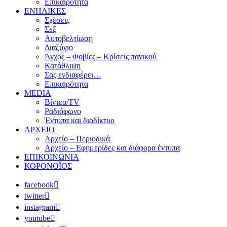
Επικαιρότητα
ΕΝΗΛΙΚΕΣ
Σχέσεις
Σεξ
Αυτοβελτίωση
Διαζύγιο
Άγχος – Φοβίες – Κρίσεις πανικού
Κατάθλιψη
Σας ενδιαφέρει…
Επικαιρότητα
MEDIA
Βίντεο/TV
Ραδιόφωνο
Έντυπα και διαδίκτυο
ΑΡΧΕΙΟ
Αρχείο – Περιοδικά
Αρχείο – Εφημερίδες και διάφορα έντυπα
ΕΠΙΚΟΙΝΩΝΙΑ
ΚΟΡΟΝΟΪΟΣ
facebook
twitter
instagram
youtube