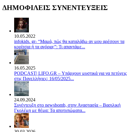
ΔΗΜΟΦΙΛΕΙΣ ΣΥΝΕΝΤΕΥΞΕΙΣ
10.05.2022
infokids. gr- “Μαμά, πώς θα καταλάβω αν μου αρέσουν τα
κορίτσια ή τα αγόρια;”: Τι απαντάμε...
16.05.2025
PODCAST| LIFO.GR – Υπάρχουν μυστικά για να πετύχεις
στις Πανελλήνιες; 16/05/2025...
24.09.2024
Συνέντευξη στο newsbomb, στην Αναστασία – Βασιλική
Γκολέμη με θέμα: Τα αποτυπώματα...
30.03.2026