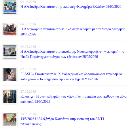
04.06.2026
H Αλεξάνδρα Καππάτου στην εκπομπή «Καλημέρα Ελλάδα» 08/05/2026
04.06.2026
H Αλεξάνδρα Καππάτου στο MEGA στην εκπομπή με την Μάιρα Mπάρμπα
28/05/2026
04.06.2026
H Αλεξάνδρα Καππάτου στο κανάλι της Ναυτεμπορικής στην εκπομπή της
Νικόλ Ποφάντη για το άγχος των εξετάσεων 28/05/2026
02.06.2026
FLASH – Γυναικοκτονίες: Χιλιάδες γυναίκες δολοφονούνται παγκοσμίως
κάθε χρόνο – Τα «σημάδια» πριν το έγκλημα 02/06/2026
27.05.2026
Rthess.gr · Η σιωπηλή κρίση των νέων: Γιατί τα παιδιά μας νιώθουν πιο μόνα
από ποτέ; 25/05/2025
25.05.2026
13/5/2026 Η Αλεξάνδρα Καππάτου στην εκπομπή του ΑΝΤ1
“Αποκαλύψεις”