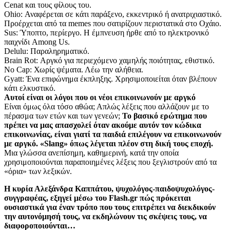
Cenat και τους φίλους του.
Ohio: Αναφέρεται σε κάτι παράξενο, εκκεντρικό ή ανατριχιαστικό.
Προέρχεται από τα memes που σατιρίζουν περιστατικά στο Οχάιο.
Sus: Ύποπτο, περίεργο. Η έμπνευση ήρθε από το ηλεκτρονικό
παιχνίδι Among Us.
Delulu: Παραληρηματικό.
Brain Rot: Αργκό για περιεχόμενο χαμηλής ποιότητας, εθιστικό.
No Cap: Χωρίς ψέματα. Λέω την αλήθεια.
Gyatt: Ένα επιφώνημα έκπληξης. Χρησιμοποιείται όταν βλέπουν
κάτι ελκυστικό.
Αυτοί είναι οι λόγοι που οι νέοι επικοινωνούν με αργκό
Είναι όμως όλα τόσο αθώα; Απλώς λέξεις που αλλάζουν με το
πέρασμα των ετών και των γενεών;
Το βασικό ερώτημα που
πρέπει να μας απασχολεί όταν ακούμε αυτόν τον κώδικα
επικοινωνίας, είναι γιατί τα παιδιά επιλέγουν να επικοινωνούν
με αργκό. «Slang» όπως λέγεται πλέον στη δική τους εποχή.
Μια γλώσσα ανεπίσημη, καθημερινή, κατά την οποία
χρησιμοποιούνται παραποιημένες λέξεις που ξεγλιστρούν από τα
«όρια» των λεξικών.
Η κυρία Αλεξάνδρα Καππάτου, ψυχολόγος-παιδοψυχολόγος-
συγγραφέας, εξηγεί μέσω του Flash.gr πώς πρόκειται
ουσιαστικά για έναν τρόπο που τους επιτρέπει να διεκδικούν
την αυτονόμησή τους, να εκδηλώνουν τις σκέψεις τους, να
διαφοροποιούνται…