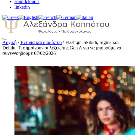
soundcloud
linkedin
Αρχική
\
Έντυπα και διαδίκτυο
\
Flash.gr -Skibidi, Sigma και
Αλεξάνδρα Καππάτου Ψυχολόγος –
Delulu: Τι σημαίνουν οι λέξεις της Gen A για να μπορούμε να
Παιδοψυχολόγος
συνεννοηθούμε 07/02/2026