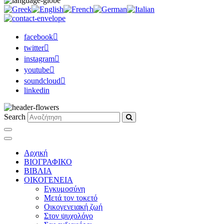
facebook
twitter
instagram
youtube
soundcloud
linkedin
Search
Αρχική
ΒΙΟΓΡΑΦΙΚΟ
ΒΙΒΛΙΑ
ΟΙΚΟΓΕΝΕΙΑ
Εγκυμοσύνη
Μετά τον τοκετό
Οικογενειακή ζωή
Στον ψυχολόγο