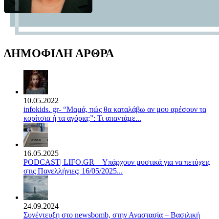
ΔΗΜΟΦΙΛΗ ΑΡΘΡΑ
10.05.2022
infokids. gr- “Μαμά, πώς θα καταλάβω αν μου αρέσουν τα
κορίτσια ή τα αγόρια;”: Τι απαντάμε...
16.05.2025
PODCAST| LIFO.GR – Υπάρχουν μυστικά για να πετύχεις
στις Πανελλήνιες; 16/05/2025...
24.09.2024
Συνέντευξη στο newsbomb, στην Αναστασία – Βασιλική