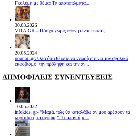
Γκολέμη με θέμα: Τα αποτυπώματα...
30.03.2026
VITA.GR – Πάσχα χωρίς οθόνη είναι εφικτό;
20.05.2024
nounou.gr: Όλα όσα θέλετε να γνωρίζετε για τον σχολικό
εκφοβισμό, την πρόληψη και την αν...
ΔΗΜΟΦΙΛΕΙΣ ΣΥΝΕΝΤΕΥΞΕΙΣ
10.05.2022
infokids. gr- “Μαμά, πώς θα καταλάβω αν μου αρέσουν τα
κορίτσια ή τα αγόρια;”: Τι απαντάμε...