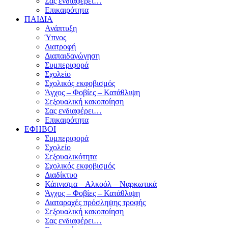
Σας ενδιαφέρει…
Επικαιρότητα
ΠΑΙΔΙΑ
Ανάπτυξη
Ύπνος
Διατροφή
Διαπαιδαγώγηση
Συμπεριφορά
Σχολείο
Σχολικός εκφοβισμός
Άγχος – Φοβίες – Κατάθλιψη
Σεξουαλική κακοποίηση
Σας ενδιαφέρει…
Επικαιρότητα
ΕΦΗΒΟΙ
Συμπεριφορά
Σχολείο
Σεξουαλικότητα
Σχολικός εκφοβισμός
Διαδίκτυο
Κάπνισμα – Αλκοόλ – Ναρκωτικά
Άγχος – Φοβίες – Κατάθλιψη
Διαταραχές πρόσληψης τροφής
Σεξουαλική κακοποίηση
Σας ενδιαφέρει…