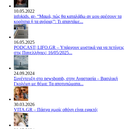
10.05.2022
infokids. gr- “Μαμά, πώς θα καταλάβω αν μου αρέσουν τα
κορίτσια ή τα αγόρια;”: Τι απαντάμε...
16.05.2025
PODCAST| LIFO.GR – Υπάρχουν μυστικά για να πετύχεις
στις Πανελλήνιες; 16/05/2025...
24.09.2024
Συνέντευξη στο newsbomb, στην Αναστασία – Βασιλική
Γκολέμη με θέμα: Τα αποτυπώματα...
30.03.2026
VITA.GR – Πάσχα χωρίς οθόνη είναι εφικτό;