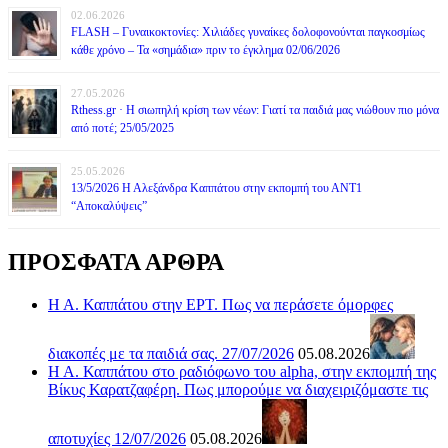
02.06.2026
FLASH – Γυναικοκτονίες: Χιλιάδες γυναίκες δολοφονούνται παγκοσμίως
κάθε χρόνο – Τα «σημάδια» πριν το έγκλημα 02/06/2026
27.05.2026
Rthess.gr · Η σιωπηλή κρίση των νέων: Γιατί τα παιδιά μας νιώθουν πιο μόνα
από ποτέ; 25/05/2025
25.05.2026
13/5/2026 Η Αλεξάνδρα Καππάτου στην εκπομπή του ΑΝΤ1
“Αποκαλύψεις”
ΠΡΟΣΦΑΤΑ ΑΡΘΡΑ
Η Α. Καππάτου στην ΕΡΤ. Πως να περάσετε όμορφες
διακοπές με τα παιδιά σας. 27/07/2026
05.08.2026
Η Α. Καππάτου στο ραδιόφωνο του alpha, στην εκπομπή της
Βίκυς Καρατζαφέρη. Πως μπορούμε να διαχειριζόμαστε τις
αποτυχίες 12/07/2026
05.08.2026