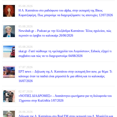
05.08.2026
Η Α. Καππάτου στο ραδιόφωνο του alpha, στην εκπομπή της Βίκυς
Καρατζαφέρη. Πως μπορούμε να διαχειριζόμαστε τις αποτυχίες 12/07/2026
05.08.2026
Newshub.gr – Podcast με την Αλεξάνδρα Καππάτου: Τέλος σχολείου, πώς
περνούν οι έφηβοι το καλοκαίρι 26/06/2026
05.08.2026
skai.gr -Γιατί νιώθουμε τη «μελαγχολία του Αυγούστου»; Ειδικός εξηγεί τι
συμβαίνει και πώς να το διαχειριστούμε 04/08/2026
17.07.2026
ΕΡΤ news – Δήλωση της Α. Καππάτου στην εκπομπή live now, με θέμα: Τι
κάνουμε όταν τα παιδιά είναι μπροστά δε μια οθόνη και το καλοκαίρι;
16/07/2026
02.07.2026
«ΝΟΤΙΕΣ ΔΙΑΔΡΟΜΕΣ» – Αναπάντητα ερωτήματα για τη δολοφονία του
15χρονου στην Καλλιθέα 1/07/2026
26.06.2026
Δήλωση της Α. Καππάτου στο Real FM στην εκπομπή του Δ. Μιχαλέλη και