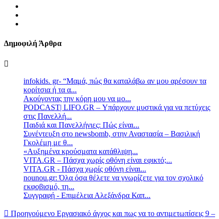
Δημοφιλή Άρθρα
infokids. gr- “Μαμά, πώς θα καταλάβω αν μου αρέσουν τα
κορίτσια ή τα α...
Ακούγοντας την κόρη μου να μο...
PODCAST| LIFO.GR – Υπάρχουν μυστικά για να πετύχεις
στις Πανελλή...
Παιδιά και Πανελλήνιες: Πώς είναι...
Συνέντευξη στο newsbomb, στην Αναστασία – Βασιλική
Γκολέμη με θ...
«Αυξημένα κρούσματα κατάθλιψη...
VITA.GR – Πάσχα χωρίς οθόνη είναι εφικτό;...
VITA.GR - Πάσχα χωρίς οθόνη είναι...
nounou.gr: Όλα όσα θέλετε να γνωρίζετε για τον σχολικό
εκφοβισμό, τη...
Συγγραφή - Επιμέλεια Αλεξάνδρα Καπ...
Προηγούμενο
Εργασιακό άγχος και πως να το αντιμετωπίσεις 9 –