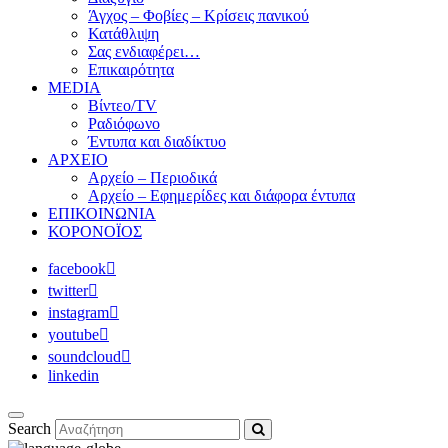
Άγχος – Φοβίες – Κρίσεις πανικού
Κατάθλιψη
Σας ενδιαφέρει…
Επικαιρότητα
MEDIA
Βίντεο/TV
Ραδιόφωνο
Έντυπα και διαδίκτυο
ΑΡΧΕΙΟ
Αρχείο – Περιοδικά
Αρχείο – Εφημερίδες και διάφορα έντυπα
ΕΠΙΚΟΙΝΩΝΙΑ
ΚΟΡΟΝΟΪΟΣ
facebook
twitter
instagram
youtube
soundcloud
linkedin
Search