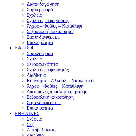
Διαπαιδαγώγηση
Συμπεριφορά
Σχολείο
Σχολικός εκφοβισμός
Άγχος – Φοβίες – Κατάθλιψη
Σεξουαλική κακοποίηση
Σας ενδιαφέρει…
Επικαιρότητα
ΕΦΗΒΟΙ
Συμπεριφορά
Σχολείο
Σεξουαλικότητα
Σχολικός εκφοβισμός
Διαδίκτυο
Κάπνισμα – Αλκοόλ – Ναρκωτικά
Άγχος – Φοβίες – Κατάθλιψη
Διαταραχές πρόσληψης τροφής
Σεξουαλική κακοποίηση
Σας ενδιαφέρει…
Επικαιρότητα
ΕΝΗΛΙΚΕΣ
Σχέσεις
Σεξ
Αυτοβελτίωση
Διαζύγιο