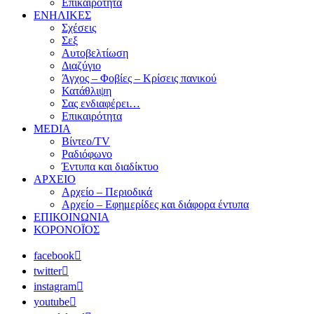
Επικαιρότητα
ΕΝΗΛΙΚΕΣ
Σχέσεις
Σεξ
Αυτοβελτίωση
Διαζύγιο
Άγχος – Φοβίες – Κρίσεις πανικού
Κατάθλιψη
Σας ενδιαφέρει…
Επικαιρότητα
MEDIA
Βίντεο/TV
Ραδιόφωνο
Έντυπα και διαδίκτυο
ΑΡΧΕΙΟ
Αρχείο – Περιοδικά
Αρχείο – Εφημερίδες και διάφορα έντυπα
ΕΠΙΚΟΙΝΩΝΙΑ
ΚΟΡΟΝΟΪΟΣ
facebook
twitter
instagram
youtube