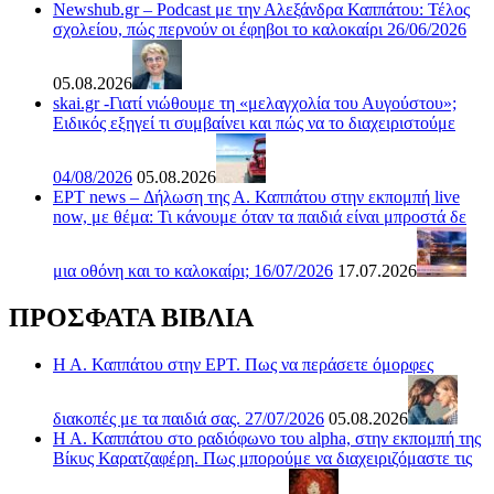
Newshub.gr – Podcast με την Αλεξάνδρα Καππάτου: Τέλος
σχολείου, πώς περνούν οι έφηβοι το καλοκαίρι 26/06/2026
05.08.2026
skai.gr -Γιατί νιώθουμε τη «μελαγχολία του Αυγούστου»;
Ειδικός εξηγεί τι συμβαίνει και πώς να το διαχειριστούμε
04/08/2026
05.08.2026
ΕΡΤ news – Δήλωση της Α. Καππάτου στην εκπομπή live
now, με θέμα: Τι κάνουμε όταν τα παιδιά είναι μπροστά δε
μια οθόνη και το καλοκαίρι; 16/07/2026
17.07.2026
ΠΡΟΣΦΑΤΑ ΒΙΒΛΙΑ
Η Α. Καππάτου στην ΕΡΤ. Πως να περάσετε όμορφες
διακοπές με τα παιδιά σας. 27/07/2026
05.08.2026
Η Α. Καππάτου στο ραδιόφωνο του alpha, στην εκπομπή της
Βίκυς Καρατζαφέρη. Πως μπορούμε να διαχειριζόμαστε τις