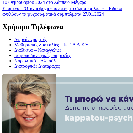
10 Φεβρουαρίου 2024 στο Ζάππειο Μέγαρο
Επόμενο
Όταν η ψυχή «πονάει», το σώμα «μιλάει» – Ειδικοί
αναλύουν τα ψυχοσωματικά συμπτώματα 27/01/2024
Χρήσιμα Τηλέφωνα
Δωρεάν γραμμές
Μαθησιακές δυσκολίες – Κ.Ε.Δ.Α.Σ.Υ.
Διαδίκτυο – Καταγγελίες
Ιατροπαιδαγωγικές υπηρεσίες
Ναρκωτικά – Αλκοόλ
Διατροφικές Διαταραχές