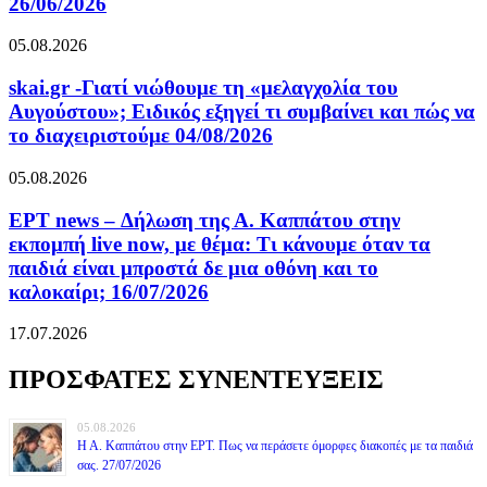
26/06/2026
05.08.2026
skai.gr -Γιατί νιώθουμε τη «μελαγχολία του
Αυγούστου»; Ειδικός εξηγεί τι συμβαίνει και πώς να
το διαχειριστούμε 04/08/2026
05.08.2026
ΕΡΤ news – Δήλωση της Α. Καππάτου στην
εκπομπή live now, με θέμα: Τι κάνουμε όταν τα
παιδιά είναι μπροστά δε μια οθόνη και το
καλοκαίρι; 16/07/2026
17.07.2026
ΠΡΟΣΦΑΤΕΣ ΣΥΝΕΝΤΕΥΞΕΙΣ
05.08.2026
Η Α. Καππάτου στην ΕΡΤ. Πως να περάσετε όμορφες διακοπές με τα παιδιά
σας. 27/07/2026