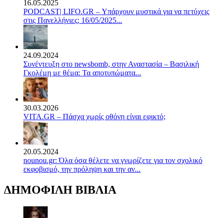
16.05.2025
PODCAST| LIFO.GR – Υπάρχουν μυστικά για να πετύχεις
στις Πανελλήνιες; 16/05/2025...
24.09.2024
Συνέντευξη στο newsbomb, στην Αναστασία – Βασιλική
Γκολέμη με θέμα: Τα αποτυπώματα...
30.03.2026
VITA.GR – Πάσχα χωρίς οθόνη είναι εφικτό;
20.05.2024
nounou.gr: Όλα όσα θέλετε να γνωρίζετε για τον σχολικό
εκφοβισμό, την πρόληψη και την αν...
ΔΗΜΟΦΙΛΗ ΒΙΒΛΙΑ