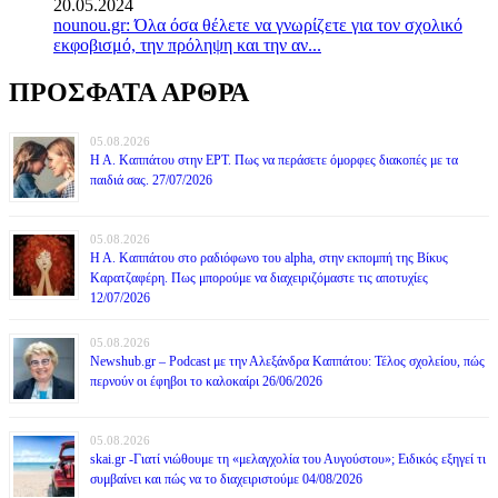
20.05.2024
nounou.gr: Όλα όσα θέλετε να γνωρίζετε για τον σχολικό
εκφοβισμό, την πρόληψη και την αν...
ΠΡΟΣΦΑΤΑ ΑΡΘΡΑ
05.08.2026
Η Α. Καππάτου στην ΕΡΤ. Πως να περάσετε όμορφες διακοπές με τα
παιδιά σας. 27/07/2026
05.08.2026
Η Α. Καππάτου στο ραδιόφωνο του alpha, στην εκπομπή της Βίκυς
Καρατζαφέρη. Πως μπορούμε να διαχειριζόμαστε τις αποτυχίες
12/07/2026
05.08.2026
Newshub.gr – Podcast με την Αλεξάνδρα Καππάτου: Τέλος σχολείου, πώς
περνούν οι έφηβοι το καλοκαίρι 26/06/2026
05.08.2026
skai.gr -Γιατί νιώθουμε τη «μελαγχολία του Αυγούστου»; Ειδικός εξηγεί τι
συμβαίνει και πώς να το διαχειριστούμε 04/08/2026