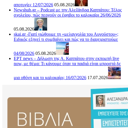
αποτυχίες 12/07/2026
05.08.2026
Newshub.gr – Podcast με την Αλεξάνδρα Καππάτου: Τέλος
σχολείου, πώς περνούν οι έφηβοι το καλοκαίρι 26/06/2026
05.08.2026
skai.gr -Γιατί νιώθουμε τη «μελαγχολία του Αυγούστου»;
Ειδικός εξηγεί τι συμβαίνει και πώς να το διαχειριστούμε
04/08/2026
05.08.2026
ΕΡΤ news – Δήλωση της Α. Καππάτου στην εκπομπή live
now, με θέμα: Τι κάνουμε όταν τα παιδιά είναι μπροστά δε
μια οθόνη και το καλοκαίρι; 16/07/2026
17.07.2026