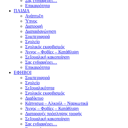
Σας ενδιαφέρει…
Επικαιρότητα
ΠΑΙΔΙΑ
Ανάπτυξη
Ύπνος
Διατροφή
Διαπαιδαγώγηση
Συμπεριφορά
Σχολείο
Σχολικός εκφοβισμός
Άγχος – Φοβίες – Κατάθλιψη
Σεξουαλική κακοποίηση
Σας ενδιαφέρει…
Επικαιρότητα
ΕΦΗΒΟΙ
Συμπεριφορά
Σχολείο
Σεξουαλικότητα
Σχολικός εκφοβισμός
Διαδίκτυο
Κάπνισμα – Αλκοόλ – Ναρκωτικά
Άγχος – Φοβίες – Κατάθλιψη
Διαταραχές πρόσληψης τροφής
Σεξουαλική κακοποίηση
Σας ενδιαφέρει…