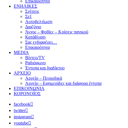
Επικαιρότητα
ΕΝΗΛΙΚΕΣ
Σχέσεις
Σεξ
Αυτοβελτίωση
Διαζύγιο
Άγχος – Φοβίες – Κρίσεις πανικού
Κατάθλιψη
Σας ενδιαφέρει…
Επικαιρότητα
MEDIA
Βίντεο/TV
Ραδιόφωνο
Έντυπα και διαδίκτυο
ΑΡΧΕΙΟ
Αρχείο – Περιοδικά
Αρχείο – Εφημερίδες και διάφορα έντυπα
ΕΠΙΚΟΙΝΩΝΙΑ
ΚΟΡΟΝΟΪΟΣ
facebook
twitter
instagram
youtube