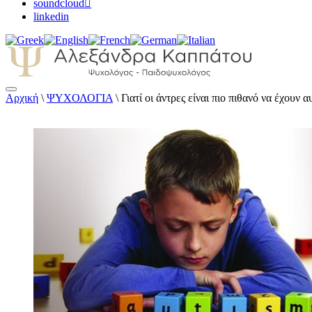
soundcloud
linkedin
Αρχική
\
ΨΥΧΟΛΟΓΙΑ
\
Γιατί οι άντρες είναι πιο πιθανό να έχουν 
Αλεξάνδρα Καππάτου Ψυχολόγος – Παιδοψ