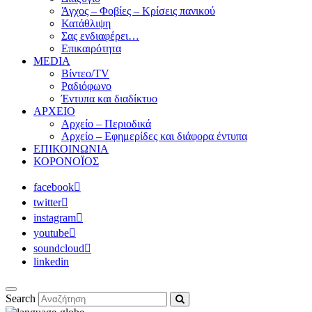
Άγχος – Φοβίες – Κρίσεις πανικού
Κατάθλιψη
Σας ενδιαφέρει…
Επικαιρότητα
MEDIA
Βίντεο/TV
Ραδιόφωνο
Έντυπα και διαδίκτυο
ΑΡΧΕΙΟ
Αρχείο – Περιοδικά
Αρχείο – Εφημερίδες και διάφορα έντυπα
ΕΠΙΚΟΙΝΩΝΙΑ
ΚΟΡΟΝΟΪΟΣ
facebook
twitter
instagram
youtube
soundcloud
linkedin
Search