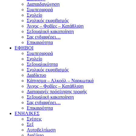
Διαπαιδαγώγηση
Συμπεριφορά
Σχολείο
Σχολικός εκφοβισμός
Άγχος – Φοβίες – Κατάθλιψη
Σεξουαλική κακοποίηση
Σας ενδιαφέρει…
Επικαιρότητα
ΕΦΗΒΟΙ
Συμπεριφορά
Σχολείο
Σεξουαλικότητα
Σχολικός εκφοβισμός
Διαδίκτυο
Κάπνισμα – Αλκοόλ – Ναρκωτικά
Άγχος – Φοβίες – Κατάθλιψη
Διαταραχές πρόσληψης τροφής
Σεξουαλική κακοποίηση
Σας ενδιαφέρει…
Επικαιρότητα
ΕΝΗΛΙΚΕΣ
Σχέσεις
Σεξ
Αυτοβελτίωση
Διαζύγιο