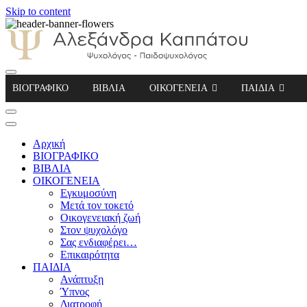
Skip to content
Αλεξάνδρα Καππάτου Ψυχολόγος – Παιδοψ
ΒΙΟΓΡΑΦΙΚΟ
ΒΙΒΛΙΑ
ΟΙΚΟΓΕΝΕΙΑ
ΠΑΙΔΙΑ
Αρχική
ΒΙΟΓΡΑΦΙΚΟ
ΒΙΒΛΙΑ
ΟΙΚΟΓΕΝΕΙΑ
Εγκυμοσύνη
Μετά τον τοκετό
Οικογενειακή ζωή
Στον ψυχολόγο
Σας ενδιαφέρει…
Επικαιρότητα
ΠΑΙΔΙΑ
Ανάπτυξη
Ύπνος
Διατροφή