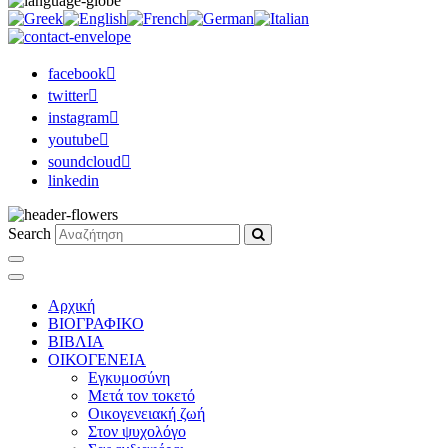
facebook
twitter
instagram
youtube
soundcloud
linkedin
Search
Αρχική
ΒΙΟΓΡΑΦΙΚΟ
ΒΙΒΛΙΑ
ΟΙΚΟΓΕΝΕΙΑ
Εγκυμοσύνη
Μετά τον τοκετό
Οικογενειακή ζωή
Στον ψυχολόγο