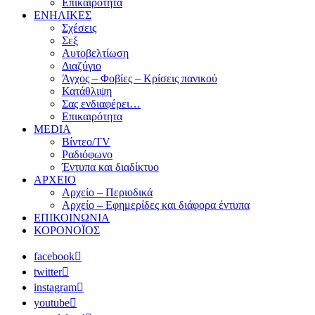
Επικαιρότητα
ΕΝΗΛΙΚΕΣ
Σχέσεις
Σεξ
Αυτοβελτίωση
Διαζύγιο
Άγχος – Φοβίες – Κρίσεις πανικού
Κατάθλιψη
Σας ενδιαφέρει…
Επικαιρότητα
MEDIA
Βίντεο/TV
Ραδιόφωνο
Έντυπα και διαδίκτυο
ΑΡΧΕΙΟ
Αρχείο – Περιοδικά
Αρχείο – Εφημερίδες και διάφορα έντυπα
ΕΠΙΚΟΙΝΩΝΙΑ
ΚΟΡΟΝΟΪΟΣ
facebook
twitter
instagram
youtube