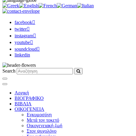
facebook
twitter
instagram
youtube
soundcloud
linkedin
Search
Αρχική
ΒΙΟΓΡΑΦΙΚΟ
ΒΙΒΛΙΑ
ΟΙΚΟΓΕΝΕΙΑ
Εγκυμοσύνη
Μετά τον τοκετό
Οικογενειακή ζωή
Στον ψυχολόγο