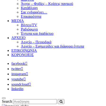
Άγχος – Φοβίες – Κρίσεις πανικού
Κατάθλιψη
Σας ενδιαφέρει…
Επικαιρότητα
MEDIA
Βίντεο/TV
Ραδιόφωνο
Έντυπα και διαδίκτυο
ΑΡΧΕΙΟ
Αρχείο – Περιοδικά
Αρχείο – Εφημερίδες και διάφορα έντυπα
ΕΠΙΚΟΙΝΩΝΙΑ
ΚΟΡΟΝΟΪΟΣ
facebook
twitter
instagram
youtube
soundcloud
linkedin
Search