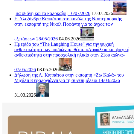
μια οθόνη και το καλοκαίρι; 16/07/2026
17.07.2026
H Αλεξάνδρα Καππάτου στο κανάλι της Ναυτεμπορικής
στην εκπομπή της Νικόλ Ποφάντη για το άγχος των
εξετάσεων 28/05/2026
04.06.2026
Ημερίδα του “The Laughing House” για την ψυχική
ανθεκτικότητα των παιδιών με θέμα: «Ασφάλεια και ψυχική
ανθεκτικότητα στην προσχολική ηλικία στον 21ου αιώνα»
07/05/2026
08.05.2026
Δήλωση της Α. Καππάτου στην εκπομπή «Ζω Καλά» του
Μιχάλη Κεφαλογιάννη για τη συνεπιμέλεια 14/03/2026
31.03.2026