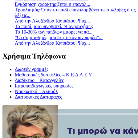
Eγκόπριση χαρακτηρίζεται η επαναλ...
Τραυλισμός: Όταν το παιδί επαναλαμβάνει τις συλλαβές ή τις
λέξεις...
Από την Αλεξάνδρα Καππάτου, Ψυχ...
Το παιδί μου υπνοβατεί. Ν΄ανησυχήσω;
Το 10-30% των παιδιών μπορεί να πα...
“Οι συμμαθητές μου δε με κάνουν παρέα”...
Από την Αλεξάνδρα Καππάτου, Ψυχ...
Χρήσιμα Τηλέφωνα
Δωρεάν γραμμές
Μαθησιακές δυσκολίες – Κ.Ε.Δ.Α.Σ.Υ.
Διαδίκτυο – Καταγγελίες
Ιατροπαιδαγωγικές υπηρεσίες
Ναρκωτικά – Αλκοόλ
Διατροφικές Διαταραχές