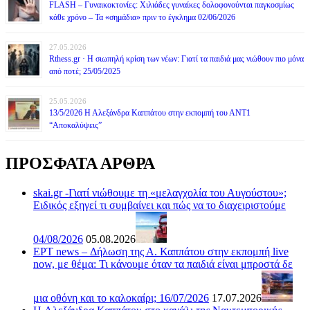
FLASH – Γυναικοκτονίες: Χιλιάδες γυναίκες δολοφονούνται παγκοσμίως
κάθε χρόνο – Τα «σημάδια» πριν το έγκλημα 02/06/2026
27.05.2026
Rthess.gr · Η σιωπηλή κρίση των νέων: Γιατί τα παιδιά μας νιώθουν πιο μόνα
από ποτέ; 25/05/2025
25.05.2026
13/5/2026 Η Αλεξάνδρα Καππάτου στην εκπομπή του ΑΝΤ1
“Αποκαλύψεις”
ΠΡΟΣΦΑΤΑ ΑΡΘΡΑ
skai.gr -Γιατί νιώθουμε τη «μελαγχολία του Αυγούστου»;
Ειδικός εξηγεί τι συμβαίνει και πώς να το διαχειριστούμε
04/08/2026
05.08.2026
ΕΡΤ news – Δήλωση της Α. Καππάτου στην εκπομπή live
now, με θέμα: Τι κάνουμε όταν τα παιδιά είναι μπροστά δε
μια οθόνη και το καλοκαίρι; 16/07/2026
17.07.2026