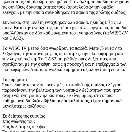
ηλικία τους επί μία ώρα την ημέρα. Στην άλλη, τα παιδιά συνέχισαν
τις συνήθεις δραστηριότητές τους (αποτελούσαν την ομάδα
ελέγχου, με την οποία συγκρίθηκαν τα παιδιά της πρώτης ομάδας).
Συνολικά, στη μελέτη εντάχθηκαν 626 παιδιά, ηλικίας 6 έως 12
ετών. Κατά την έναρξή της και τέσσερις μήνες αργότερα, τα παιδιά
υποβλήθηκαν σε δύο καθιερωμένα τεστ νοημοσύνης (τα WISC-IV
και CAS2).
Το WISC-IV μετρά όσα γνωρίζουν τα παιδιά. Μεταξύ αυτών το
λεξιλόγιο, την κατανόηση, τις ομοιότητες, την πληροφόρηση και
την λογική σκέψη. Το CAS2 μετρά διάφορες δεξιότητες που
σχετίζονται με την σκέψη, όπως η προσοχή και η επεξεργασία των
πληροφοριών. Από τα συνολικά ευρήματα αξιολογείται η ευφυΐα.
Τα ευρήματα
Όπως διαπίστωσαν οι ερευνητές, τα παιδιά της ομάδας ελέγχου
παρουσίασαν την βελτίωση των νοητικών δεξιοτήτων που ήταν
αναμενόμενη για την ηλικία τους. Εκείνα, όμως, στα οποία
καθημερινά διάβαζαν βιβλία οι δάσκαλοί τους, είχαν σημαντικά
μεγαλύτερες αυξήσεις:
Σε δείκτες της ευφυΐας
Στις γνώσεις τους
Στις δεξιότητες σκέψης
Τα νέα ευρήματα αποτελούν τα πιο πρόσφατα από μια σειρά