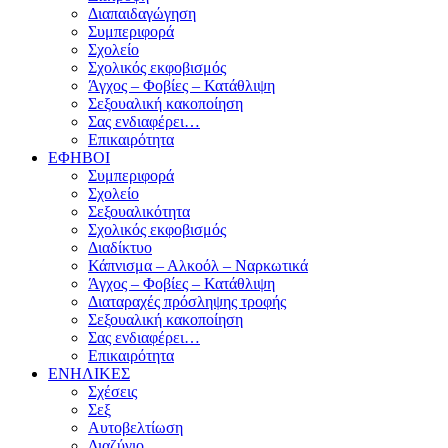
Διαπαιδαγώγηση
Συμπεριφορά
Σχολείο
Σχολικός εκφοβισμός
Άγχος – Φοβίες – Κατάθλιψη
Σεξουαλική κακοποίηση
Σας ενδιαφέρει…
Επικαιρότητα
ΕΦΗΒΟΙ
Συμπεριφορά
Σχολείο
Σεξουαλικότητα
Σχολικός εκφοβισμός
Διαδίκτυο
Κάπνισμα – Αλκοόλ – Ναρκωτικά
Άγχος – Φοβίες – Κατάθλιψη
Διαταραχές πρόσληψης τροφής
Σεξουαλική κακοποίηση
Σας ενδιαφέρει…
Επικαιρότητα
ΕΝΗΛΙΚΕΣ
Σχέσεις
Σεξ
Αυτοβελτίωση
Διαζύγιο