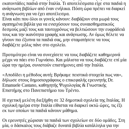
εκατοντάδες παιδιά στην Ιταλία. Τι αποτελέσματα είχε στα παιδιά η
ανάγνωση βιβλίων από έναν ενήλικα. Πόση ώρα πρέπει να διαρκεί
η ανάγνωση για να έχει αποτέλεσμα.
Είναι κάτι που όλοι οι γονείς κάνουν: διαβάζουν στα μωρά τους
αγαπημένα βιβλία για να ενισχύσουν τους συναισθηματικούς
δεσμούς μαζί τους και ταυτοχρόνως να βελτιώσουν την ευφράδειά
τους και την ικανότητα γραφής και ανάγνωσης. Αν όμως θέλετε να
γίνουν πιο έξυπνα τα παιδιά σας, μην σταματήσετε να τους
διαβάζετε μόλις πάνε στο σχολείο.
Προτιμότερο είναι να συνεχίσετε να τους διαβάζετε καθημερινά
μέχρι να πάει στο Γυμνάσιο. Και μάλιστα να τους διαβάζετε επί μία
ώρα την ημέρα, συνιστούν επιστήμονες από την Ιταλία.
«Αποδίδει η μέθοδος αυτή; Βρήκαμε πειστικά στοιχεία πως ναι»,
δήλωσε στους δημοσιογράφους ο επικεφαλής ερευνητής Dr.
Emanuele Castano, καθηγητής Ψυχολογίας & Γνωστικής
Επιστήμης στο Πανεπιστήμιο του Τρέντο.
Η σχετική μελέτη διεξήχθη σε 32 δημοτικά σχολεία της Ιταλίας. Η
σχολική ημέρα στην Ιταλία είθισται να διαρκεί οκτώ ώρες, τις έξι
εκ των οποίων τα παιδιά κάνουν μάθημα.
Οι ερευνητές χώρισαν τα παιδιά των σχολείων σε δύο ομάδες. Στη
μία, ο δάσκαλος τους διάβαζε δυνατά βιβλία κατάλληλα για την