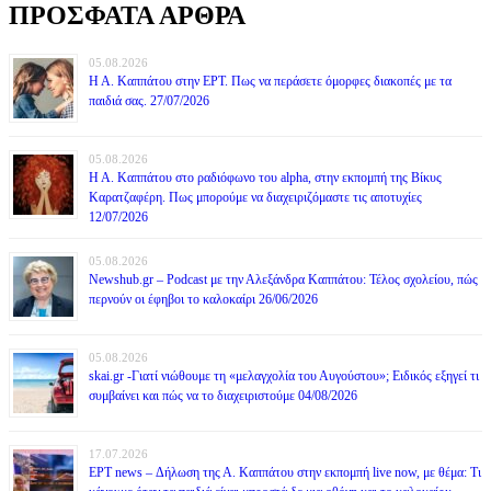
ΠΡΟΣΦΑΤΑ ΑΡΘΡΑ
05.08.2026
Η Α. Καππάτου στην ΕΡΤ. Πως να περάσετε όμορφες διακοπές με τα
παιδιά σας. 27/07/2026
05.08.2026
Η Α. Καππάτου στο ραδιόφωνο του alpha, στην εκπομπή της Βίκυς
Καρατζαφέρη. Πως μπορούμε να διαχειριζόμαστε τις αποτυχίες
12/07/2026
05.08.2026
Newshub.gr – Podcast με την Αλεξάνδρα Καππάτου: Τέλος σχολείου, πώς
περνούν οι έφηβοι το καλοκαίρι 26/06/2026
05.08.2026
skai.gr -Γιατί νιώθουμε τη «μελαγχολία του Αυγούστου»; Ειδικός εξηγεί τι
συμβαίνει και πώς να το διαχειριστούμε 04/08/2026
17.07.2026
ΕΡΤ news – Δήλωση της Α. Καππάτου στην εκπομπή live now, με θέμα: Τι