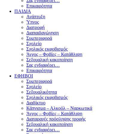
Σας ενδιαφέρει…
Επικαιρότητα
ΠΑΙΔΙΑ
Ανάπτυξη
Ύπνος
Διατροφή
Διαπαιδαγώγηση
Συμπεριφορά
Σχολείο
Σχολικός εκφοβισμός
Άγχος – Φοβίες – Κατάθλιψη
Σεξουαλική κακοποίηση
Σας ενδιαφέρει…
Επικαιρότητα
ΕΦΗΒΟΙ
Συμπεριφορά
Σχολείο
Σεξουαλικότητα
Σχολικός εκφοβισμός
Διαδίκτυο
Κάπνισμα – Αλκοόλ – Ναρκωτικά
Άγχος – Φοβίες – Κατάθλιψη
Διαταραχές πρόσληψης τροφής
Σεξουαλική κακοποίηση
Σας ενδιαφέρει…