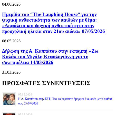
04.06.2026
Ημερίδα του “The Laughing House” για την
ψυχική ανθεκτικότητα των παιδιών με θέμα:
«Ασφάλεια και ψυχική ανθεκτικότητα στην
προσχολική ηλικία στον 21ου αιώνα» 07/05/2026
08.05.2026
Δήλωση της Α. Καππάτου στην εκπομπή «Ζω
Καλά» του Μιχάλη Κεφαλογιάννη για τη
συνεπιμέλεια 14/03/2026
31.03.2026
ΠΡΟΣΦΑΤΕΣ ΣΥΝΕΝΤΕΥΞΕΙΣ
05.08.2026
Η Α. Καππάτου στην ΕΡΤ. Πως να περάσετε όμορφες διακοπές με τα παιδιά
σας. 27/07/2026
05.08.2026