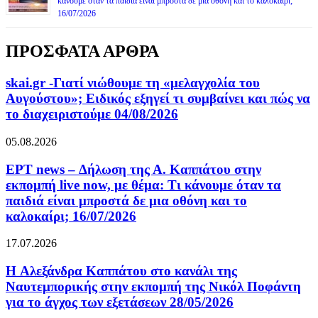
κάνουμε όταν τα παιδιά είναι μπροστά δε μια οθόνη και το καλοκαίρι;
16/07/2026
ΠΡΟΣΦΑΤΑ ΑΡΘΡΑ
skai.gr -Γιατί νιώθουμε τη «μελαγχολία του
Αυγούστου»; Ειδικός εξηγεί τι συμβαίνει και πώς να
το διαχειριστούμε 04/08/2026
05.08.2026
ΕΡΤ news – Δήλωση της Α. Καππάτου στην
εκπομπή live now, με θέμα: Τι κάνουμε όταν τα
παιδιά είναι μπροστά δε μια οθόνη και το
καλοκαίρι; 16/07/2026
17.07.2026
H Αλεξάνδρα Καππάτου στο κανάλι της
Ναυτεμπορικής στην εκπομπή της Νικόλ Ποφάντη
για το άγχος των εξετάσεων 28/05/2026