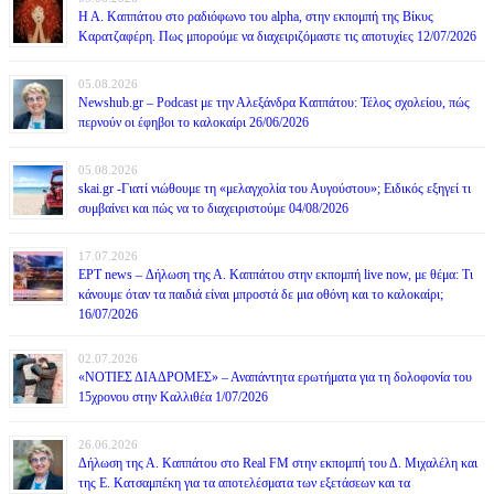
Η Α. Καππάτου στο ραδιόφωνο του alpha, στην εκπομπή της Βίκυς
Καρατζαφέρη. Πως μπορούμε να διαχειριζόμαστε τις αποτυχίες 12/07/2026
05.08.2026
Newshub.gr – Podcast με την Αλεξάνδρα Καππάτου: Τέλος σχολείου, πώς
περνούν οι έφηβοι το καλοκαίρι 26/06/2026
05.08.2026
skai.gr -Γιατί νιώθουμε τη «μελαγχολία του Αυγούστου»; Ειδικός εξηγεί τι
συμβαίνει και πώς να το διαχειριστούμε 04/08/2026
17.07.2026
ΕΡΤ news – Δήλωση της Α. Καππάτου στην εκπομπή live now, με θέμα: Τι
κάνουμε όταν τα παιδιά είναι μπροστά δε μια οθόνη και το καλοκαίρι;
16/07/2026
02.07.2026
«ΝΟΤΙΕΣ ΔΙΑΔΡΟΜΕΣ» – Αναπάντητα ερωτήματα για τη δολοφονία του
15χρονου στην Καλλιθέα 1/07/2026
26.06.2026
Δήλωση της Α. Καππάτου στο Real FM στην εκπομπή του Δ. Μιχαλέλη και
της Ε. Κατσαμπέκη για τα αποτελέσματα των εξετάσεων και τα