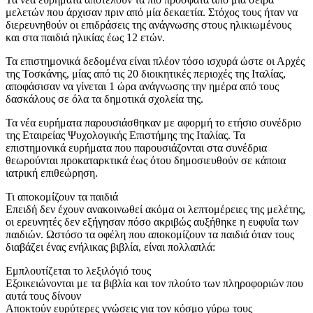
μελετών που άρχισαν πριν από μία δεκαετία. Στόχος τους ήταν να
διερευνηθούν οι επιδράσεις της ανάγνωσης στους ηλικιωμένους
και στα παιδιά ηλικίας έως 12 ετών.
Τα επιστημονικά δεδομένα είναι πλέον τόσο ισχυρά ώστε οι Αρχές
της Τοσκάνης, μίας από τις 20 διοικητικές περιοχές της Ιταλίας,
αποφάσισαν να γίνεται 1 ώρα ανάγνωσης την ημέρα από τους
δασκάλους σε όλα τα δημοτικά σχολεία της.
Τα νέα ευρήματα παρουσιάσθηκαν με αφορμή το ετήσιο συνέδριο
της Εταιρείας Ψυχολογικής Επιστήμης της Ιταλίας. Τα
επιστημονικά ευρήματα που παρουσιάζονται στα συνέδρια
θεωρούνται προκαταρκτικά έως ότου δημοσιευθούν σε κάποια
ιατρική επιθεώρηση.
Τι αποκομίζουν τα παιδιά
Επειδή δεν έχουν ανακοινωθεί ακόμα οι λεπτομέρειες της μελέτης,
οι ερευνητές δεν εξήγησαν πόσο ακριβώς αυξήθηκε η ευφυΐα των
παιδιών. Ωστόσο τα οφέλη που αποκομίζουν τα παιδιά όταν τους
διαβάζει ένας ενήλικας βιβλία, είναι πολλαπλά:
Εμπλουτίζεται το λεξιλόγιό τους
Εξοικειώνονται με τα βιβλία και τον πλούτο των πληροφοριών που
αυτά τους δίνουν
Αποκτούν ευρύτερες γνώσεις για τον κόσμο γύρω τους