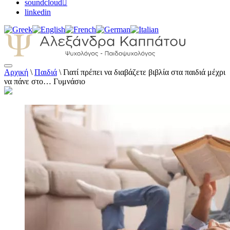
soundcloud
linkedin
Αρχική
\
Παιδιά
\
Γιατί πρέπει να διαβάζετε βιβλία στα παιδιά μέχρι
Αλεξάνδρα Καππάτου Ψυχολόγος –
να πάνε στο… Γυμνάσιο
Παιδοψυχολόγος