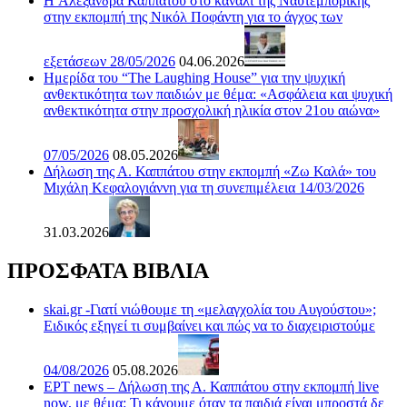
H Αλεξάνδρα Καππάτου στο κανάλι της Ναυτεμπορικής
στην εκπομπή της Νικόλ Ποφάντη για το άγχος των
εξετάσεων 28/05/2026
04.06.2026
Ημερίδα του “The Laughing House” για την ψυχική
ανθεκτικότητα των παιδιών με θέμα: «Ασφάλεια και ψυχική
ανθεκτικότητα στην προσχολική ηλικία στον 21ου αιώνα»
07/05/2026
08.05.2026
Δήλωση της Α. Καππάτου στην εκπομπή «Ζω Καλά» του
Μιχάλη Κεφαλογιάννη για τη συνεπιμέλεια 14/03/2026
31.03.2026
ΠΡΟΣΦΑΤΑ ΒΙΒΛΙΑ
skai.gr -Γιατί νιώθουμε τη «μελαγχολία του Αυγούστου»;
Ειδικός εξηγεί τι συμβαίνει και πώς να το διαχειριστούμε
04/08/2026
05.08.2026
ΕΡΤ news – Δήλωση της Α. Καππάτου στην εκπομπή live
now, με θέμα: Τι κάνουμε όταν τα παιδιά είναι μπροστά δε