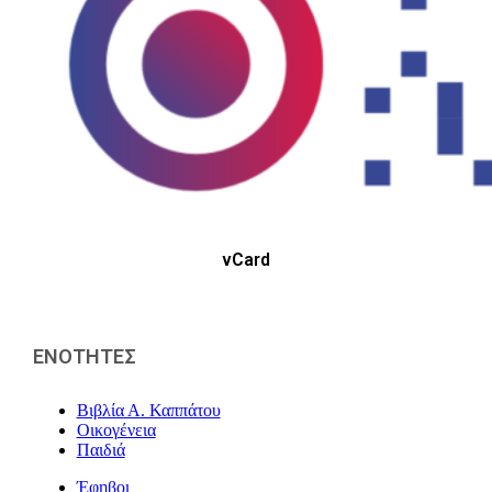
vCard
ΕΝΟΤΗΤΕΣ
Βιβλία Α. Καππάτου
Οικογένεια
Παιδιά
Έφηβοι