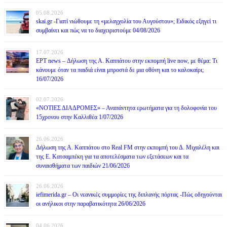
05.08.2026
skai.gr -Γιατί νιώθουμε τη «μελαγχολία του Αυγούστου»; Ειδικός εξηγεί τι
συμβαίνει και πώς να το διαχειριστούμε 04/08/2026
17.07.2026
ΕΡΤ news – Δήλωση της Α. Καππάτου στην εκπομπή live now, με θέμα: Τι
κάνουμε όταν τα παιδιά είναι μπροστά δε μια οθόνη και το καλοκαίρι;
16/07/2026
02.07.2026
«ΝΟΤΙΕΣ ΔΙΑΔΡΟΜΕΣ» – Αναπάντητα ερωτήματα για τη δολοφονία του
15χρονου στην Καλλιθέα 1/07/2026
26.06.2026
Δήλωση της Α. Καππάτου στο Real FM στην εκπομπή του Δ. Μιχαλέλη και
της Ε. Κατσαμπέκη για τα αποτελέσματα των εξετάσεων και τα
συναισθήματα των παιδιών 21/06/2026
26.06.2026
iefimerida.gr – Οι νεανικές συμμορίες της διπλανής πόρτας -Πώς οδηγούνται
οι ανήλικοι στην παραβατικότητα 26/06/2026
04.06.2026