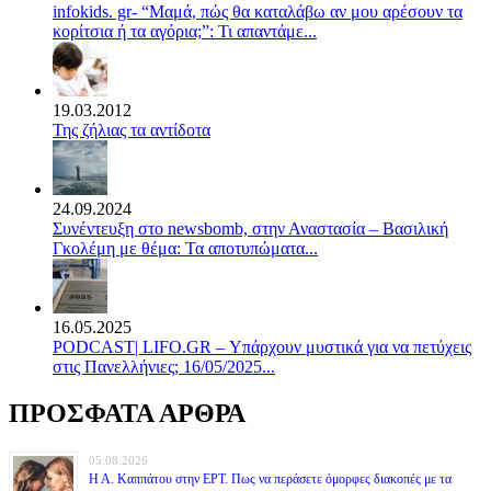
infokids. gr- “Μαμά, πώς θα καταλάβω αν μου αρέσουν τα
κορίτσια ή τα αγόρια;”: Τι απαντάμε...
19.03.2012
Της ζήλιας τα αντίδοτα
24.09.2024
Συνέντευξη στο newsbomb, στην Αναστασία – Βασιλική
Γκολέμη με θέμα: Τα αποτυπώματα...
16.05.2025
PODCAST| LIFO.GR – Υπάρχουν μυστικά για να πετύχεις
στις Πανελλήνιες; 16/05/2025...
ΠΡΟΣΦΑΤΑ ΑΡΘΡΑ
05.08.2026
Η Α. Καππάτου στην ΕΡΤ. Πως να περάσετε όμορφες διακοπές με τα