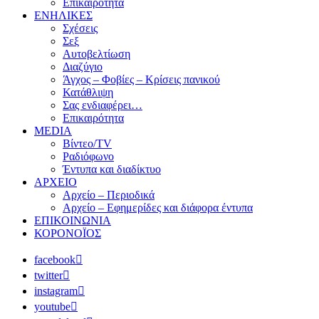
Επικαιρότητα
ΕΝΗΛΙΚΕΣ
Σχέσεις
Σεξ
Αυτοβελτίωση
Διαζύγιο
Άγχος – Φοβίες – Κρίσεις πανικού
Κατάθλιψη
Σας ενδιαφέρει…
Επικαιρότητα
MEDIA
Βίντεο/TV
Ραδιόφωνο
Έντυπα και διαδίκτυο
ΑΡΧΕΙΟ
Αρχείο – Περιοδικά
Αρχείο – Εφημερίδες και διάφορα έντυπα
ΕΠΙΚΟΙΝΩΝΙΑ
ΚΟΡΟΝΟΪΟΣ
facebook
twitter
instagram
youtube