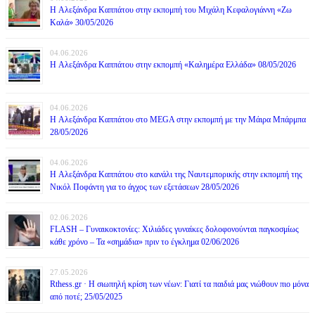
H Αλεξάνδρα Καππάτου στην εκπομπή του Μιχάλη Κεφαλογιάννη «Ζω
Καλά» 30/05/2026
04.06.2026
H Αλεξάνδρα Καππάτου στην εκπομπή «Καλημέρα Ελλάδα» 08/05/2026
04.06.2026
H Αλεξάνδρα Καππάτου στο MEGA στην εκπομπή με την Μάιρα Mπάρμπα
28/05/2026
04.06.2026
H Αλεξάνδρα Καππάτου στο κανάλι της Ναυτεμπορικής στην εκπομπή της
Νικόλ Ποφάντη για το άγχος των εξετάσεων 28/05/2026
02.06.2026
FLASH – Γυναικοκτονίες: Χιλιάδες γυναίκες δολοφονούνται παγκοσμίως
κάθε χρόνο – Τα «σημάδια» πριν το έγκλημα 02/06/2026
27.05.2026
Rthess.gr · Η σιωπηλή κρίση των νέων: Γιατί τα παιδιά μας νιώθουν πιο μόνα
από ποτέ; 25/05/2025