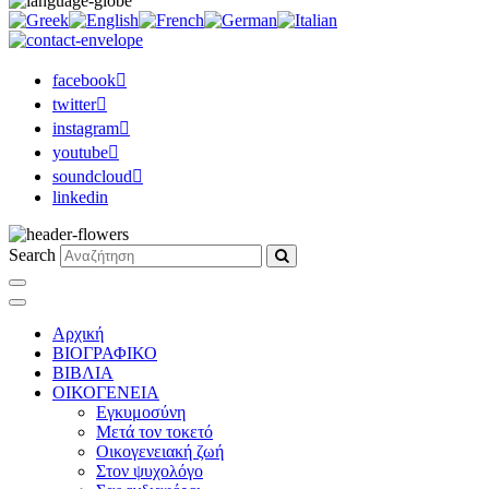
facebook
twitter
instagram
youtube
soundcloud
linkedin
Search
Αρχική
ΒΙΟΓΡΑΦΙΚΟ
ΒΙΒΛΙΑ
ΟΙΚΟΓΕΝΕΙΑ
Εγκυμοσύνη
Μετά τον τοκετό
Οικογενειακή ζωή
Στον ψυχολόγο