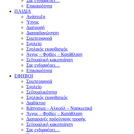
Σας ενδιαφέρει…
Επικαιρότητα
ΠΑΙΔΙΑ
Ανάπτυξη
Ύπνος
Διατροφή
Διαπαιδαγώγηση
Συμπεριφορά
Σχολείο
Σχολικός εκφοβισμός
Άγχος – Φοβίες – Κατάθλιψη
Σεξουαλική κακοποίηση
Σας ενδιαφέρει…
Επικαιρότητα
ΕΦΗΒΟΙ
Συμπεριφορά
Σχολείο
Σεξουαλικότητα
Σχολικός εκφοβισμός
Διαδίκτυο
Κάπνισμα – Αλκοόλ – Ναρκωτικά
Άγχος – Φοβίες – Κατάθλιψη
Διαταραχές πρόσληψης τροφής
Σεξουαλική κακοποίηση
Σας ενδιαφέρει…