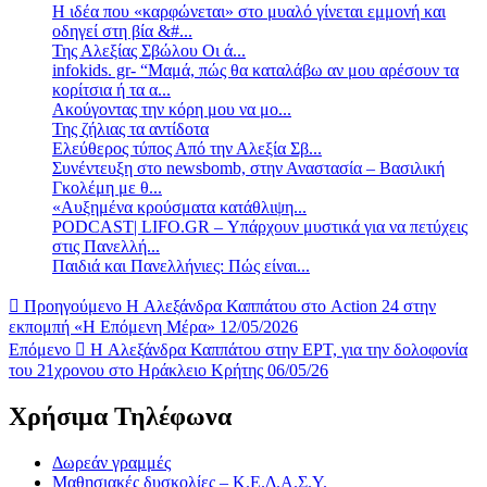
Η ιδέα που «καρφώνεται» στο μυαλό γίνεται εμμονή και
οδηγεί στη βία &#...
Της Αλεξίας Σβώλου Οι ά...
infokids. gr- “Μαμά, πώς θα καταλάβω αν μου αρέσουν τα
κορίτσια ή τα α...
Ακούγοντας την κόρη μου να μο...
Της ζήλιας τα αντίδοτα
Ελεύθερος τύπος Από την Αλεξία Σβ...
Συνέντευξη στο newsbomb, στην Αναστασία – Βασιλική
Γκολέμη με θ...
«Αυξημένα κρούσματα κατάθλιψη...
PODCAST| LIFO.GR – Υπάρχουν μυστικά για να πετύχεις
στις Πανελλή...
Παιδιά και Πανελλήνιες: Πώς είναι...
Προηγούμενο
H Αλεξάνδρα Καππάτου στο Action 24 στην
εκπομπή «Η Επόμενη Μέρα» 12/05/2026
Επόμενο
H Αλεξάνδρα Καππάτου στην ΕΡΤ, για την δολοφονία
του 21χρονου στο Ηράκλειο Κρήτης 06/05/26
Χρήσιμα Τηλέφωνα
Δωρεάν γραμμές
Μαθησιακές δυσκολίες – Κ.Ε.Δ.Α.Σ.Υ.