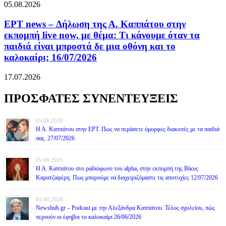
05.08.2026
ΕΡΤ news – Δήλωση της Α. Καππάτου στην
εκπομπή live now, με θέμα: Τι κάνουμε όταν τα
παιδιά είναι μπροστά δε μια οθόνη και το
καλοκαίρι; 16/07/2026
17.07.2026
ΠΡΟΣΦΑΤΕΣ ΣΥΝΕΝΤΕΥΞΕΙΣ
05.08.2026
Η Α. Καππάτου στην ΕΡΤ. Πως να περάσετε όμορφες διακοπές με τα παιδιά
σας. 27/07/2026
05.08.2026
Η Α. Καππάτου στο ραδιόφωνο του alpha, στην εκπομπή της Βίκυς
Καρατζαφέρη. Πως μπορούμε να διαχειριζόμαστε τις αποτυχίες 12/07/2026
05.08.2026
Newshub.gr – Podcast με την Αλεξάνδρα Καππάτου: Τέλος σχολείου, πώς
περνούν οι έφηβοι το καλοκαίρι 26/06/2026