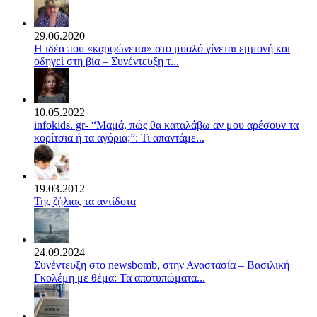
29.06.2020
Η ιδέα που «καρφώνεται» στο μυαλό γίνεται εμμονή και
οδηγεί στη βία – Συνέντευξη τ...
10.05.2022
infokids. gr- “Μαμά, πώς θα καταλάβω αν μου αρέσουν τα
κορίτσια ή τα αγόρια;”: Τι απαντάμε...
19.03.2012
Της ζήλιας τα αντίδοτα
24.09.2024
Συνέντευξη στο newsbomb, στην Αναστασία – Βασιλική
Γκολέμη με θέμα: Τα αποτυπώματα...