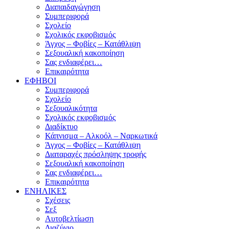
Διαπαιδαγώγηση
Συμπεριφορά
Σχολείο
Σχολικός εκφοβισμός
Άγχος – Φοβίες – Κατάθλιψη
Σεξουαλική κακοποίηση
Σας ενδιαφέρει…
Επικαιρότητα
ΕΦΗΒΟΙ
Συμπεριφορά
Σχολείο
Σεξουαλικότητα
Σχολικός εκφοβισμός
Διαδίκτυο
Κάπνισμα – Αλκοόλ – Ναρκωτικά
Άγχος – Φοβίες – Κατάθλιψη
Διαταραχές πρόσληψης τροφής
Σεξουαλική κακοποίηση
Σας ενδιαφέρει…
Επικαιρότητα
ΕΝΗΛΙΚΕΣ
Σχέσεις
Σεξ
Αυτοβελτίωση
Διαζύγιο