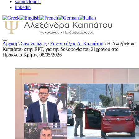
soundcloud
linkedin
Αρχική
\
Συνεντεύξεις
\
Συνεντεύξεις Α. Καππάτου
\
H Αλεξάνδρα
Αλεξάνδρα Καππάτου Ψυχολόγος –
Καππάτου στην ΕΡΤ, για την δολοφονία του 21χρονου στο
Παιδοψυχολόγος
Ηράκλειο Κρήτης 08/05/2026