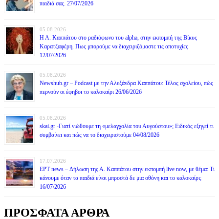
παιδιά σας. 27/07/2026
05.08.2026
Η Α. Καππάτου στο ραδιόφωνο του alpha, στην εκπομπή της Βίκυς
Καρατζαφέρη. Πως μπορούμε να διαχειριζόμαστε τις αποτυχίες
12/07/2026
05.08.2026
Newshub.gr – Podcast με την Αλεξάνδρα Καππάτου: Τέλος σχολείου, πώς
περνούν οι έφηβοι το καλοκαίρι 26/06/2026
05.08.2026
skai.gr -Γιατί νιώθουμε τη «μελαγχολία του Αυγούστου»; Ειδικός εξηγεί τι
συμβαίνει και πώς να το διαχειριστούμε 04/08/2026
17.07.2026
ΕΡΤ news – Δήλωση της Α. Καππάτου στην εκπομπή live now, με θέμα: Τι
κάνουμε όταν τα παιδιά είναι μπροστά δε μια οθόνη και το καλοκαίρι;
16/07/2026
ΠΡΟΣΦΑΤΑ ΑΡΘΡΑ