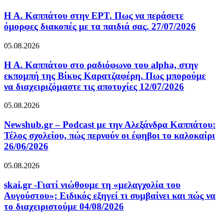
Η Α. Καππάτου στην ΕΡΤ. Πως να περάσετε
όμορφες διακοπές με τα παιδιά σας. 27/07/2026
05.08.2026
Η Α. Καππάτου στο ραδιόφωνο του alpha, στην
εκπομπή της Βίκυς Καρατζαφέρη. Πως μπορούμε
να διαχειριζόμαστε τις αποτυχίες 12/07/2026
05.08.2026
Newshub.gr – Podcast με την Αλεξάνδρα Καππάτου:
Τέλος σχολείου, πώς περνούν οι έφηβοι το καλοκαίρι
26/06/2026
05.08.2026
skai.gr -Γιατί νιώθουμε τη «μελαγχολία του
Αυγούστου»; Ειδικός εξηγεί τι συμβαίνει και πώς να
το διαχειριστούμε 04/08/2026