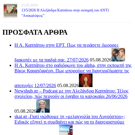
25.05.2026
13/5/2026 Η Αλεξάνδρα Καππάτου στην εκπομπή του ΑΝΤ1
“Αποκαλύψεις”
ΠΡΟΣΦΑΤΑ ΑΡΘΡΑ
Η Α. Καππάτου στην ΕΡΤ. Πως να περάσετε όμορφες
διακοπές με τα παιδιά σας. 27/07/2026
05.08.2026
Η Α. Καππάτου στο ραδιόφωνο του alpha, στην εκπομπή της
Βίκυς Καρατζαφέρη. Πως μπορούμε να διαχειριζόμαστε τις
αποτυχίες 12/07/2026
05.08.2026
Newshub.gr – Podcast με την Αλεξάνδρα Καππάτου: Τέλος
σχολείου, πώς περνούν οι έφηβοι το καλοκαίρι 26/06/2026
05.08.2026
skai.gr -Γιατί νιώθουμε τη «μελαγχολία του Αυγούστου»;
Ειδικός εξηγεί τι συμβαίνει και πώς να το διαχειριστούμε