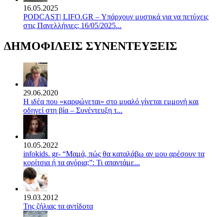
16.05.2025
PODCAST| LIFO.GR – Υπάρχουν μυστικά για να πετύχεις
στις Πανελλήνιες; 16/05/2025...
ΔΗΜΟΦΙΛΕΙΣ ΣΥΝΕΝΤΕΥΞΕΙΣ
29.06.2020
Η ιδέα που «καρφώνεται» στο μυαλό γίνεται εμμονή και
οδηγεί στη βία – Συνέντευξη τ...
10.05.2022
infokids. gr- “Μαμά, πώς θα καταλάβω αν μου αρέσουν τα
κορίτσια ή τα αγόρια;”: Τι απαντάμε...
19.03.2012
Της ζήλιας τα αντίδοτα