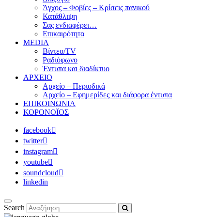
Άγχος – Φοβίες – Κρίσεις πανικού
Κατάθλιψη
Σας ενδιαφέρει…
Επικαιρότητα
MEDIA
Βίντεο/TV
Ραδιόφωνο
Έντυπα και διαδίκτυο
ΑΡΧΕΙΟ
Αρχείο – Περιοδικά
Αρχείο – Εφημερίδες και διάφορα έντυπα
ΕΠΙΚΟΙΝΩΝΙΑ
ΚΟΡΟΝΟΪΟΣ
facebook
twitter
instagram
youtube
soundcloud
linkedin
Search