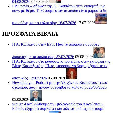
04/08/2026
05.08.2026
ΕΡΤ news – Δήλωση της Α. Καππάτου στην εκπομπή live
now, με θέμα: Τι κάνουμε όταν τα παιδιά είναι μπροστά δε
μια οθόνη και το καλοκαίρι; 16/07/2026
17.07.2026
ΠΡΟΣΦΑΤΑ ΒΙΒΛΙΑ
Η Α. Καππάτου στην ΕΡΤ. Πως να περάσετε όμορφες
διακοπές με τα παιδιά σας. 27/07/2026
05.08.2026
Η Α. Καππάτου στο ραδιόφωνο του alpha, στην εκπομπή της
Βίκυς Καρατζαφέρη. Πως μπορούμε να διαχειριζόμαστε τις
αποτυχίες 12/07/2026
05.08.2026
Newshub.gr – Podcast με την Αλεξάνδρα Καππάτου: Τέλος
σχολείου, πώς περνούν οι έφηβοι το καλοκαίρι 26/06/2026
05.08.2026
skai.gr -Γιατί νιώθουμε τη «μελαγχολία του Αυγούστου»;
Ειδικός εξηγεί τι συμβαίνει και πώς να το διαχειριστούμε