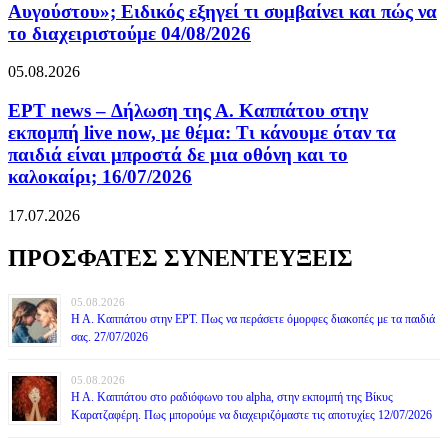
Αυγούστου»; Ειδικός εξηγεί τι συμβαίνει και πώς να
το διαχειριστούμε 04/08/2026
05.08.2026
ΕΡΤ news – Δήλωση της Α. Καππάτου στην
εκπομπή live now, με θέμα: Τι κάνουμε όταν τα
παιδιά είναι μπροστά δε μια οθόνη και το
καλοκαίρι; 16/07/2026
17.07.2026
ΠΡΟΣΦΑΤΕΣ ΣΥΝΕΝΤΕΥΞΕΙΣ
05.08.2026
Η Α. Καππάτου στην ΕΡΤ. Πως να περάσετε όμορφες διακοπές με τα παιδιά
σας. 27/07/2026
05.08.2026
Η Α. Καππάτου στο ραδιόφωνο του alpha, στην εκπομπή της Βίκυς
Καρατζαφέρη. Πως μπορούμε να διαχειριζόμαστε τις αποτυχίες 12/07/2026