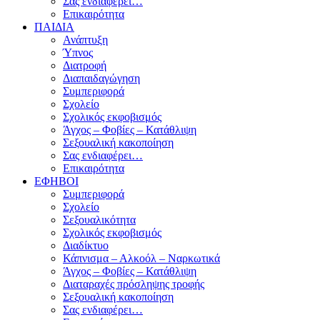
Σας ενδιαφέρει…
Επικαιρότητα
ΠΑΙΔΙΑ
Ανάπτυξη
Ύπνος
Διατροφή
Διαπαιδαγώγηση
Συμπεριφορά
Σχολείο
Σχολικός εκφοβισμός
Άγχος – Φοβίες – Κατάθλιψη
Σεξουαλική κακοποίηση
Σας ενδιαφέρει…
Επικαιρότητα
ΕΦΗΒΟΙ
Συμπεριφορά
Σχολείο
Σεξουαλικότητα
Σχολικός εκφοβισμός
Διαδίκτυο
Κάπνισμα – Αλκοόλ – Ναρκωτικά
Άγχος – Φοβίες – Κατάθλιψη
Διαταραχές πρόσληψης τροφής
Σεξουαλική κακοποίηση
Σας ενδιαφέρει…