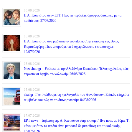
05.08.2026
Η Α. Καππάτου στην ΕΡΤ. Πως να περάσετε όμορφες διακοπές με τα
παιδιά σας. 27/07/2026
05.08.2026
Η Α. Καππάτου στο ραδιόφωνο του alpha, στην εκπομπή της Βίκυς
Καρατζαφέρη. Πως μπορούμε να διαχειριζόμαστε τις αποτυχίες
12/07/2026
05.08.2026
Newshub.gr – Podcast με την Αλεξάνδρα Καππάτου: Τέλος σχολείου, πώς
περνούν οι έφηβοι το καλοκαίρι 26/06/2026
05.08.2026
skai.gr -Γιατί νιώθουμε τη «μελαγχολία του Αυγούστου»; Ειδικός εξηγεί τι
συμβαίνει και πώς να το διαχειριστούμε 04/08/2026
17.07.2026
ΕΡΤ news – Δήλωση της Α. Καππάτου στην εκπομπή live now, με θέμα: Τι
κάνουμε όταν τα παιδιά είναι μπροστά δε μια οθόνη και το καλοκαίρι;
16/07/2026