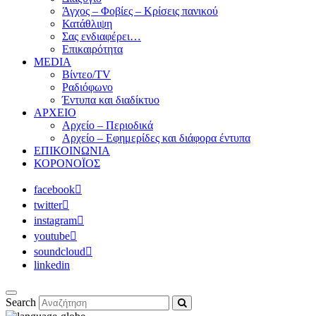
Άγχος – Φοβίες – Κρίσεις πανικού
Κατάθλιψη
Σας ενδιαφέρει…
Επικαιρότητα
MEDIA
Βίντεο/TV
Ραδιόφωνο
Έντυπα και διαδίκτυο
ΑΡΧΕΙΟ
Αρχείο – Περιοδικά
Αρχείο – Εφημερίδες και διάφορα έντυπα
ΕΠΙΚΟΙΝΩΝΙΑ
ΚΟΡΟΝΟΪΟΣ
facebook
twitter
instagram
youtube
soundcloud
linkedin
Search