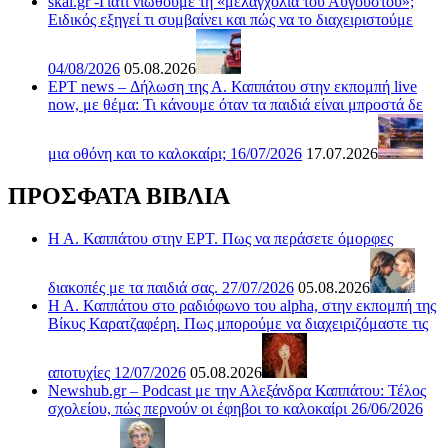
skai.gr -Γιατί νιώθουμε τη «μελαγχολία του Αυγούστου»;
Ειδικός εξηγεί τι συμβαίνει και πώς να το διαχειριστούμε
04/08/2026
05.08.2026
ΕΡΤ news – Δήλωση της Α. Καππάτου στην εκπομπή live
now, με θέμα: Τι κάνουμε όταν τα παιδιά είναι μπροστά δε
μια οθόνη και το καλοκαίρι; 16/07/2026
17.07.2026
ΠΡΟΣΦΑΤΑ ΒΙΒΛΙΑ
Η Α. Καππάτου στην ΕΡΤ. Πως να περάσετε όμορφες
διακοπές με τα παιδιά σας. 27/07/2026
05.08.2026
Η Α. Καππάτου στο ραδιόφωνο του alpha, στην εκπομπή της
Βίκυς Καρατζαφέρη. Πως μπορούμε να διαχειριζόμαστε τις
αποτυχίες 12/07/2026
05.08.2026
Newshub.gr – Podcast με την Αλεξάνδρα Καππάτου: Τέλος
σχολείου, πώς περνούν οι έφηβοι το καλοκαίρι 26/06/2026