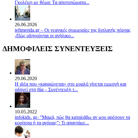
Γκολέμη με θέμα: Τα αποτυπώματα...
26.06.2026
iefimerida.gr – Οι νεανικές συμμορίες της διπλανής πόρτας
-Πώς οδηγούνται οι ανήλικο...
ΔΗΜΟΦΙΛΕΙΣ ΣΥΝΕΝΤΕΥΞΕΙΣ
29.06.2020
Η ιδέα που «καρφώνεται» στο μυαλό γίνεται εμμονή και
οδηγεί στη βία – Συνέντευξη τ...
10.05.2022
infokids. gr- “Μαμά, πώς θα καταλάβω αν μου αρέσουν τα
κορίτσια ή τα αγόρια;”: Τι απαντάμε...