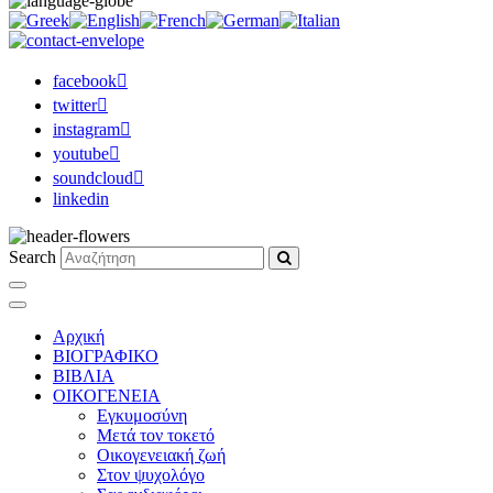
facebook
twitter
instagram
youtube
soundcloud
linkedin
Search
Αρχική
ΒΙΟΓΡΑΦΙΚΟ
ΒΙΒΛΙΑ
ΟΙΚΟΓΕΝΕΙΑ
Εγκυμοσύνη
Μετά τον τοκετό
Οικογενειακή ζωή
Στον ψυχολόγο