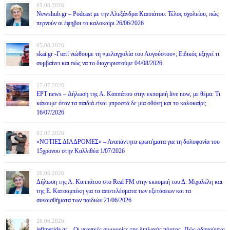
05.08.2026
Newshub.gr – Podcast με την Αλεξάνδρα Καππάτου: Τέλος σχολείου, πώς
περνούν οι έφηβοι το καλοκαίρι 26/06/2026
05.08.2026
skai.gr -Γιατί νιώθουμε τη «μελαγχολία του Αυγούστου»; Ειδικός εξηγεί τι
συμβαίνει και πώς να το διαχειριστούμε 04/08/2026
17.07.2026
ΕΡΤ news – Δήλωση της Α. Καππάτου στην εκπομπή live now, με θέμα: Τι
κάνουμε όταν τα παιδιά είναι μπροστά δε μια οθόνη και το καλοκαίρι;
16/07/2026
02.07.2026
«ΝΟΤΙΕΣ ΔΙΑΔΡΟΜΕΣ» – Αναπάντητα ερωτήματα για τη δολοφονία του
15χρονου στην Καλλιθέα 1/07/2026
26.06.2026
Δήλωση της Α. Καππάτου στο Real FM στην εκπομπή του Δ. Μιχαλέλη και
της Ε. Κατσαμπέκη για τα αποτελέσματα των εξετάσεων και τα
συναισθήματα των παιδιών 21/06/2026
26.06.2026
iefimerida.gr – Οι νεανικές συμμορίες της διπλανής πόρτας -Πώς οδηγούνται