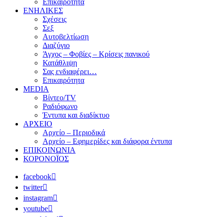
Επικαιρότητα
ΕΝΗΛΙΚΕΣ
Σχέσεις
Σεξ
Αυτοβελτίωση
Διαζύγιο
Άγχος – Φοβίες – Κρίσεις πανικού
Κατάθλιψη
Σας ενδιαφέρει…
Επικαιρότητα
MEDIA
Βίντεο/TV
Ραδιόφωνο
Έντυπα και διαδίκτυο
ΑΡΧΕΙΟ
Αρχείο – Περιοδικά
Αρχείο – Εφημερίδες και διάφορα έντυπα
ΕΠΙΚΟΙΝΩΝΙΑ
ΚΟΡΟΝΟΪΟΣ
facebook
twitter
instagram
youtube