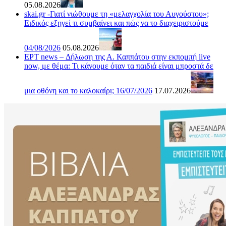
05.08.2026
skai.gr -Γιατί νιώθουμε τη «μελαγχολία του Αυγούστου»;
Ειδικός εξηγεί τι συμβαίνει και πώς να το διαχειριστούμε
04/08/2026
05.08.2026
ΕΡΤ news – Δήλωση της Α. Καππάτου στην εκπομπή live
now, με θέμα: Τι κάνουμε όταν τα παιδιά είναι μπροστά δε
μια οθόνη και το καλοκαίρι; 16/07/2026
17.07.2026