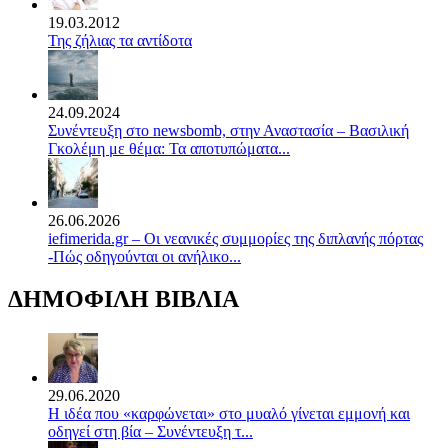
19.03.2012
Της ζήλιας τα αντίδοτα
24.09.2024
Συνέντευξη στο newsbomb, στην Αναστασία – Βασιλική
Γκολέμη με θέμα: Τα αποτυπώματα...
26.06.2026
iefimerida.gr – Οι νεανικές συμμορίες της διπλανής πόρτας
-Πώς οδηγούνται οι ανήλικο...
ΔΗΜΟΦΙΛΗ ΒΙΒΛΙΑ
29.06.2020
Η ιδέα που «καρφώνεται» στο μυαλό γίνεται εμμονή και
οδηγεί στη βία – Συνέντευξη τ...