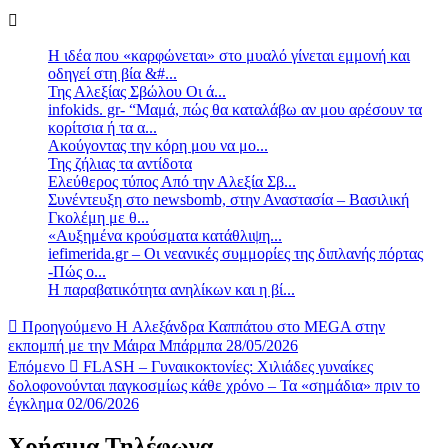
Η ιδέα που «καρφώνεται» στο μυαλό γίνεται εμμονή και
οδηγεί στη βία &#...
Της Αλεξίας Σβώλου Οι ά...
infokids. gr- “Μαμά, πώς θα καταλάβω αν μου αρέσουν τα
κορίτσια ή τα α...
Ακούγοντας την κόρη μου να μο...
Της ζήλιας τα αντίδοτα
Ελεύθερος τύπος Από την Αλεξία Σβ...
Συνέντευξη στο newsbomb, στην Αναστασία – Βασιλική
Γκολέμη με θ...
«Αυξημένα κρούσματα κατάθλιψη...
iefimerida.gr – Οι νεανικές συμμορίες της διπλανής πόρτας
-Πώς ο...
Η παραβατικότητα ανηλίκων και η βί...
Προηγούμενο
H Αλεξάνδρα Καππάτου στο MEGA στην
εκπομπή με την Μάιρα Mπάρμπα 28/05/2026
Επόμενο
FLASH – Γυναικοκτονίες: Χιλιάδες γυναίκες
δολοφονούνται παγκοσμίως κάθε χρόνο – Τα «σημάδια» πριν το
έγκλημα 02/06/2026
Χρήσιμα Τηλέφωνα