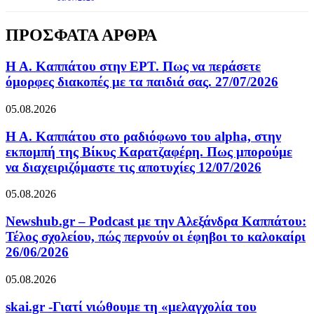
ΠΡΟΣΦΑΤΑ ΑΡΘΡΑ
Η Α. Καππάτου στην ΕΡΤ. Πως να περάσετε
όμορφες διακοπές με τα παιδιά σας. 27/07/2026
05.08.2026
Η Α. Καππάτου στο ραδιόφωνο του alpha, στην
εκπομπή της Βίκυς Καρατζαφέρη. Πως μπορούμε
να διαχειριζόμαστε τις αποτυχίες 12/07/2026
05.08.2026
Newshub.gr – Podcast με την Αλεξάνδρα Καππάτου:
Τέλος σχολείου, πώς περνούν οι έφηβοι το καλοκαίρι
26/06/2026
05.08.2026
skai.gr -Γιατί νιώθουμε τη «μελαγχολία του