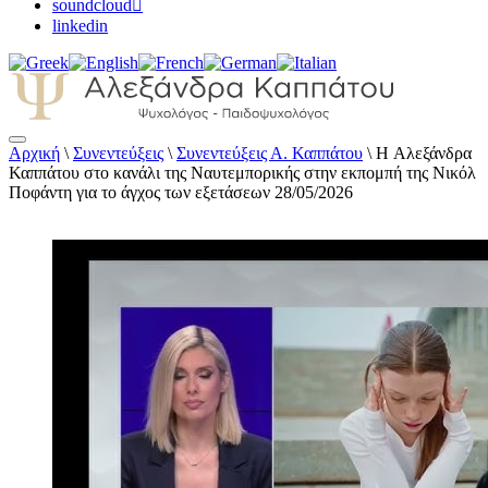
soundcloud
linkedin
Αρχική
\
Συνεντεύξεις
\
Συνεντεύξεις Α. Καππάτου
\
H Αλεξάνδρα
Αλεξάνδρα Καππάτου Ψυχολόγος –
Καππάτου στο κανάλι της Ναυτεμπορικής στην εκπομπή της Νικόλ
Παιδοψυχολόγος
Ποφάντη για το άγχος των εξετάσεων 28/05/2026