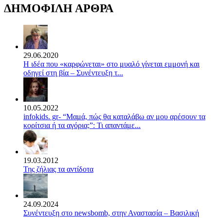
ΔΗΜΟΦΙΛΗ ΑΡΘΡΑ
29.06.2020
Η ιδέα που «καρφώνεται» στο μυαλό γίνεται εμμονή και
οδηγεί στη βία – Συνέντευξη τ...
10.05.2022
infokids. gr- “Μαμά, πώς θα καταλάβω αν μου αρέσουν τα
κορίτσια ή τα αγόρια;”: Τι απαντάμε...
19.03.2012
Της ζήλιας τα αντίδοτα
24.09.2024
Συνέντευξη στο newsbomb, στην Αναστασία – Βασιλική