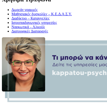
Δωρεάν γραμμές
Μαθησιακές δυσκολίες – Κ.Ε.Δ.Α.Σ.Υ.
Διαδίκτυο – Καταγγελίες
Ιατροπαιδαγωγικές υπηρεσίες
Ναρκωτικά – Αλκοόλ
Διατροφικές Διαταραχές