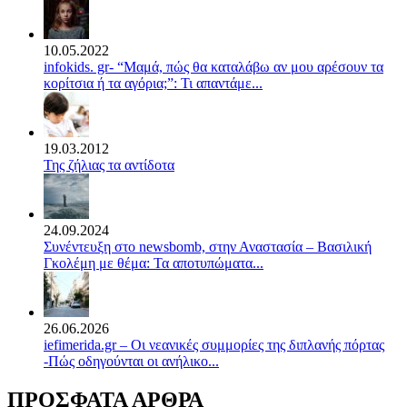
10.05.2022
infokids. gr- “Μαμά, πώς θα καταλάβω αν μου αρέσουν τα
κορίτσια ή τα αγόρια;”: Τι απαντάμε...
19.03.2012
Της ζήλιας τα αντίδοτα
24.09.2024
Συνέντευξη στο newsbomb, στην Αναστασία – Βασιλική
Γκολέμη με θέμα: Τα αποτυπώματα...
26.06.2026
iefimerida.gr – Οι νεανικές συμμορίες της διπλανής πόρτας
-Πώς οδηγούνται οι ανήλικο...
ΠΡΟΣΦΑΤΑ ΑΡΘΡΑ