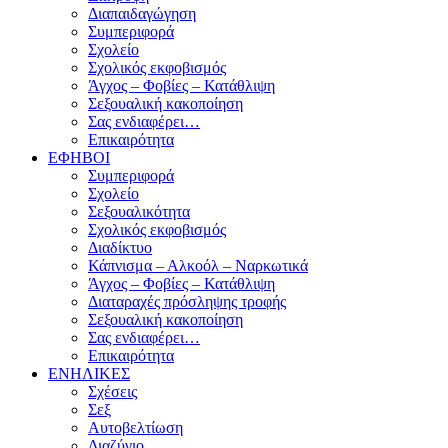
Διαπαιδαγώγηση
Συμπεριφορά
Σχολείο
Σχολικός εκφοβισμός
Άγχος – Φοβίες – Κατάθλιψη
Σεξουαλική κακοποίηση
Σας ενδιαφέρει…
Επικαιρότητα
ΕΦΗΒΟΙ
Συμπεριφορά
Σχολείο
Σεξουαλικότητα
Σχολικός εκφοβισμός
Διαδίκτυο
Κάπνισμα – Αλκοόλ – Ναρκωτικά
Άγχος – Φοβίες – Κατάθλιψη
Διαταραχές πρόσληψης τροφής
Σεξουαλική κακοποίηση
Σας ενδιαφέρει…
Επικαιρότητα
ΕΝΗΛΙΚΕΣ
Σχέσεις
Σεξ
Αυτοβελτίωση
Διαζύγιο