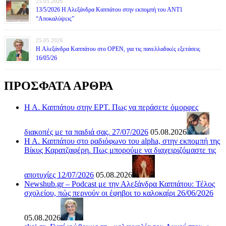
25.05.2026
13/5/2026 Η Αλεξάνδρα Καππάτου στην εκπομπή του ΑΝΤ1
“Αποκαλύψεις”
25.05.2026
H Αλεξάνδρα Καππάτου στο OPEN, για τις πανελλαδικές εξετάσεις
16/05/26
ΠΡΟΣΦΑΤΑ ΑΡΘΡΑ
Η Α. Καππάτου στην ΕΡΤ. Πως να περάσετε όμορφες
διακοπές με τα παιδιά σας. 27/07/2026
05.08.2026
Η Α. Καππάτου στο ραδιόφωνο του alpha, στην εκπομπή της
Βίκυς Καρατζαφέρη. Πως μπορούμε να διαχειριζόμαστε τις
αποτυχίες 12/07/2026
05.08.2026
Newshub.gr – Podcast με την Αλεξάνδρα Καππάτου: Τέλος
σχολείου, πώς περνούν οι έφηβοι το καλοκαίρι 26/06/2026
05.08.2026