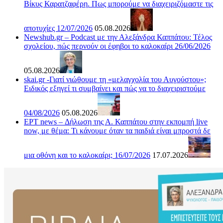
Βίκυς Καρατζαφέρη. Πως μπορούμε να διαχειριζόμαστε τις
αποτυχίες 12/07/2026
05.08.2026
Newshub.gr – Podcast με την Αλεξάνδρα Καππάτου: Τέλος
σχολείου, πώς περνούν οι έφηβοι το καλοκαίρι 26/06/2026
05.08.2026
skai.gr -Γιατί νιώθουμε τη «μελαγχολία του Αυγούστου»;
Ειδικός εξηγεί τι συμβαίνει και πώς να το διαχειριστούμε
04/08/2026
05.08.2026
ΕΡΤ news – Δήλωση της Α. Καππάτου στην εκπομπή live
now, με θέμα: Τι κάνουμε όταν τα παιδιά είναι μπροστά δε
μια οθόνη και το καλοκαίρι; 16/07/2026
17.07.2026