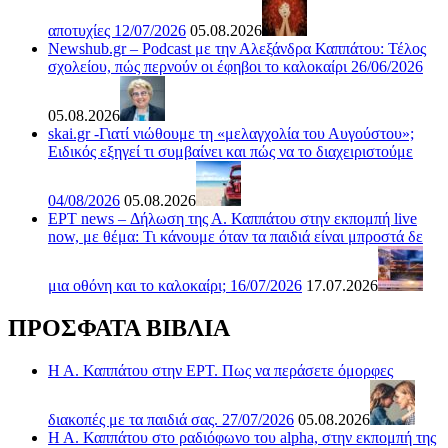
αποτυχίες 12/07/2026
05.08.2026
Newshub.gr – Podcast με την Αλεξάνδρα Καππάτου: Τέλος
σχολείου, πώς περνούν οι έφηβοι το καλοκαίρι 26/06/2026
05.08.2026
skai.gr -Γιατί νιώθουμε τη «μελαγχολία του Αυγούστου»;
Ειδικός εξηγεί τι συμβαίνει και πώς να το διαχειριστούμε
04/08/2026
05.08.2026
ΕΡΤ news – Δήλωση της Α. Καππάτου στην εκπομπή live
now, με θέμα: Τι κάνουμε όταν τα παιδιά είναι μπροστά δε
μια οθόνη και το καλοκαίρι; 16/07/2026
17.07.2026
ΠΡΟΣΦΑΤΑ ΒΙΒΛΙΑ
Η Α. Καππάτου στην ΕΡΤ. Πως να περάσετε όμορφες
διακοπές με τα παιδιά σας. 27/07/2026
05.08.2026
Η Α. Καππάτου στο ραδιόφωνο του alpha, στην εκπομπή της