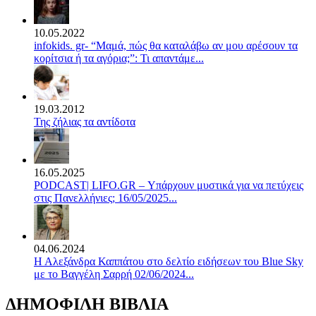
10.05.2022
infokids. gr- “Μαμά, πώς θα καταλάβω αν μου αρέσουν τα
κορίτσια ή τα αγόρια;”: Τι απαντάμε...
19.03.2012
Της ζήλιας τα αντίδοτα
16.05.2025
PODCAST| LIFO.GR – Υπάρχουν μυστικά για να πετύχεις
στις Πανελλήνιες; 16/05/2025...
04.06.2024
Η Αλεξάνδρα Καππάτου στο δελτίο ειδήσεων του Blue Sky
με το Βαγγέλη Σαρρή 02/06/2024...
ΔΗΜΟΦΙΛΗ ΒΙΒΛΙΑ