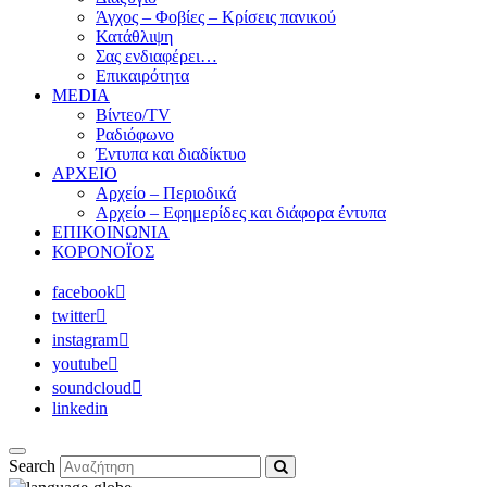
Άγχος – Φοβίες – Κρίσεις πανικού
Κατάθλιψη
Σας ενδιαφέρει…
Επικαιρότητα
MEDIA
Βίντεο/TV
Ραδιόφωνο
Έντυπα και διαδίκτυο
ΑΡΧΕΙΟ
Αρχείο – Περιοδικά
Αρχείο – Εφημερίδες και διάφορα έντυπα
ΕΠΙΚΟΙΝΩΝΙΑ
ΚΟΡΟΝΟΪΟΣ
facebook
twitter
instagram
youtube
soundcloud
linkedin
Search