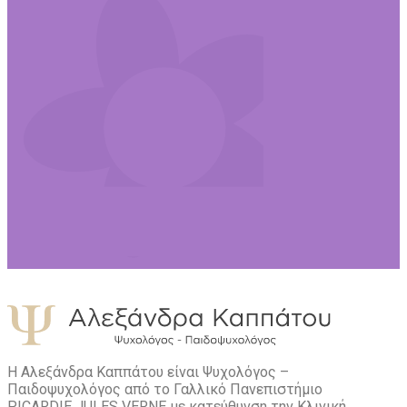
Η Αλεξάνδρα Καππάτου είναι Ψυχολόγος –
Παιδοψυχολόγος από το Γαλλικό Πανεπιστήμιο
PICARDIE JULES VERNE με κατεύθυνση την Kλινική