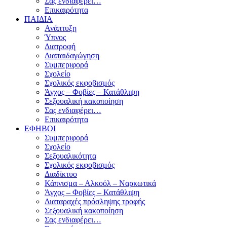
Σας ενδιαφέρει…
Επικαιρότητα
ΠΑΙΔΙΑ
Ανάπτυξη
Ύπνος
Διατροφή
Διαπαιδαγώγηση
Συμπεριφορά
Σχολείο
Σχολικός εκφοβισμός
Άγχος – Φοβίες – Κατάθλιψη
Σεξουαλική κακοποίηση
Σας ενδιαφέρει…
Επικαιρότητα
ΕΦΗΒΟΙ
Συμπεριφορά
Σχολείο
Σεξουαλικότητα
Σχολικός εκφοβισμός
Διαδίκτυο
Κάπνισμα – Αλκοόλ – Ναρκωτικά
Άγχος – Φοβίες – Κατάθλιψη
Διαταραχές πρόσληψης τροφής
Σεξουαλική κακοποίηση
Σας ενδιαφέρει…