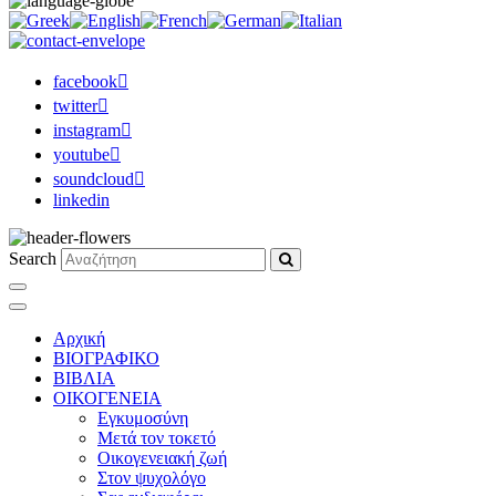
facebook
twitter
instagram
youtube
soundcloud
linkedin
Search
Αρχική
ΒΙΟΓΡΑΦΙΚΟ
ΒΙΒΛΙΑ
ΟΙΚΟΓΕΝΕΙΑ
Εγκυμοσύνη
Μετά τον τοκετό
Οικογενειακή ζωή
Στον ψυχολόγο