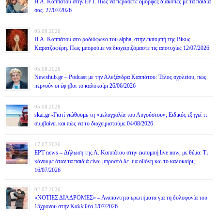
Η Α. Καππάτου στην ΕΡΤ. Πως να περάσετε όμορφες διακοπές με τα παιδιά
σας. 27/07/2026
05.08.2026
Η Α. Καππάτου στο ραδιόφωνο του alpha, στην εκπομπή της Βίκυς
Καρατζαφέρη. Πως μπορούμε να διαχειριζόμαστε τις αποτυχίες 12/07/2026
05.08.2026
Newshub.gr – Podcast με την Αλεξάνδρα Καππάτου: Τέλος σχολείου, πώς
περνούν οι έφηβοι το καλοκαίρι 26/06/2026
05.08.2026
skai.gr -Γιατί νιώθουμε τη «μελαγχολία του Αυγούστου»; Ειδικός εξηγεί τι
συμβαίνει και πώς να το διαχειριστούμε 04/08/2026
17.07.2026
ΕΡΤ news – Δήλωση της Α. Καππάτου στην εκπομπή live now, με θέμα: Τι
κάνουμε όταν τα παιδιά είναι μπροστά δε μια οθόνη και το καλοκαίρι;
16/07/2026
02.07.2026
«ΝΟΤΙΕΣ ΔΙΑΔΡΟΜΕΣ» – Αναπάντητα ερωτήματα για τη δολοφονία του
15χρονου στην Καλλιθέα 1/07/2026