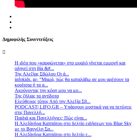
Δημοφιλής Συνεντεύξεις
Η ιδέα που «καρφώνεται» στο μυαλό γίνεται εμμονή και
οδηγεί στη βία &#...
Της Αλεξίας Σβώλου Οι ά...
infokids. gr- “Μαμά, πώς θα καταλάβω αν μου αρέσουν τα
κορίτσια ή τα α...
Ακούγοντας την κόρη μου να μο...
Της ζήλιας τα αντίδοτα
Ελεύθερος τύπος Από την Αλεξία Σβ...
PODCAST| LIFO.GR – Υπάρχουν μυστικά για να πετύχεις
στις Πανελλή...
Παιδιά και Πανελλήνιες: Πώς είναι...
Η Αλεξάνδρα Καππάτου στο δελτίο ειδήσεων του Blue Sky
με το Βαγγέλη Σα...
Η Αλεξάνδρα Καππάτου στο δελτίο ε...