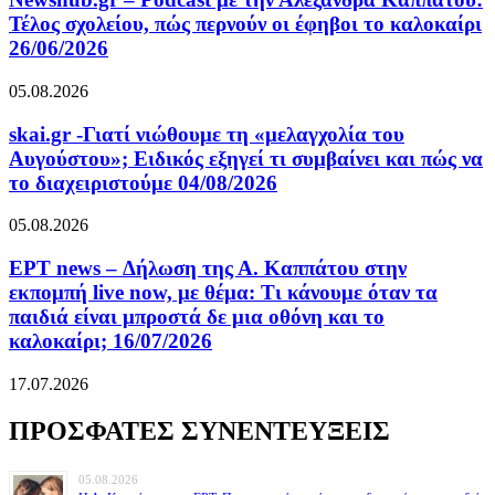
Τέλος σχολείου, πώς περνούν οι έφηβοι το καλοκαίρι
26/06/2026
05.08.2026
skai.gr -Γιατί νιώθουμε τη «μελαγχολία του
Αυγούστου»; Ειδικός εξηγεί τι συμβαίνει και πώς να
το διαχειριστούμε 04/08/2026
05.08.2026
ΕΡΤ news – Δήλωση της Α. Καππάτου στην
εκπομπή live now, με θέμα: Τι κάνουμε όταν τα
παιδιά είναι μπροστά δε μια οθόνη και το
καλοκαίρι; 16/07/2026
17.07.2026
ΠΡΟΣΦΑΤΕΣ ΣΥΝΕΝΤΕΥΞΕΙΣ
05.08.2026