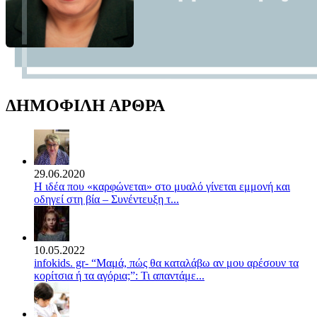
ΔΗΜΟΦΙΛΗ ΑΡΘΡΑ
29.06.2020
Η ιδέα που «καρφώνεται» στο μυαλό γίνεται εμμονή και
οδηγεί στη βία – Συνέντευξη τ...
10.05.2022
infokids. gr- “Μαμά, πώς θα καταλάβω αν μου αρέσουν τα
κορίτσια ή τα αγόρια;”: Τι απαντάμε...