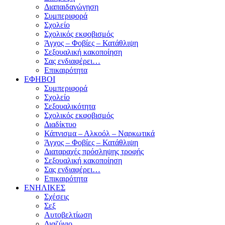
Διαπαιδαγώγηση
Συμπεριφορά
Σχολείο
Σχολικός εκφοβισμός
Άγχος – Φοβίες – Κατάθλιψη
Σεξουαλική κακοποίηση
Σας ενδιαφέρει…
Επικαιρότητα
ΕΦΗΒΟΙ
Συμπεριφορά
Σχολείο
Σεξουαλικότητα
Σχολικός εκφοβισμός
Διαδίκτυο
Κάπνισμα – Αλκοόλ – Ναρκωτικά
Άγχος – Φοβίες – Κατάθλιψη
Διαταραχές πρόσληψης τροφής
Σεξουαλική κακοποίηση
Σας ενδιαφέρει…
Επικαιρότητα
ΕΝΗΛΙΚΕΣ
Σχέσεις
Σεξ
Αυτοβελτίωση
Διαζύγιο