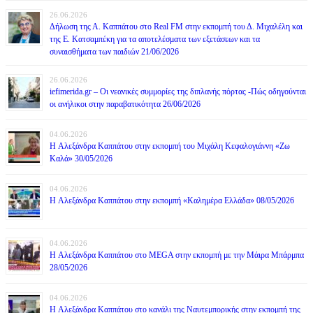
26.06.2026
Δήλωση της Α. Καππάτου στο Real FM στην εκπομπή του Δ. Μιχαλέλη και
της Ε. Κατσαμπέκη για τα αποτελέσματα των εξετάσεων και τα
συναισθήματα των παιδιών 21/06/2026
26.06.2026
iefimerida.gr – Οι νεανικές συμμορίες της διπλανής πόρτας -Πώς οδηγούνται
οι ανήλικοι στην παραβατικότητα 26/06/2026
04.06.2026
H Αλεξάνδρα Καππάτου στην εκπομπή του Μιχάλη Κεφαλογιάννη «Ζω
Καλά» 30/05/2026
04.06.2026
H Αλεξάνδρα Καππάτου στην εκπομπή «Καλημέρα Ελλάδα» 08/05/2026
04.06.2026
H Αλεξάνδρα Καππάτου στο MEGA στην εκπομπή με την Μάιρα Mπάρμπα
28/05/2026
04.06.2026
H Αλεξάνδρα Καππάτου στο κανάλι της Ναυτεμπορικής στην εκπομπή της