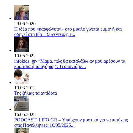
29.06.2020
Η ιδέα που «καρφώνεται» στο μυαλό γίνεται εμμονή και
οδηγεί στη βία – Συνέντευξη τ...
10.05.2022
infokids. gr- “Μαμά, πώς θα καταλάβω αν μου αρέσουν τα
κορίτσια ή τα αγόρια;”: Τι απαντάμε...
19.03.2012
Της ζήλιας τα αντίδοτα
16.05.2025
PODCAST| LIFO.GR – Υπάρχουν μυστικά για να πετύχεις
στις Πανελλήνιες; 16/05/2025...