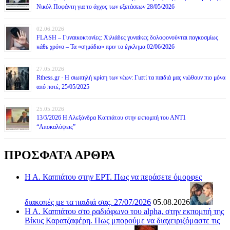
Νικόλ Ποφάντη για το άγχος των εξετάσεων 28/05/2026
02.06.2026
FLASH – Γυναικοκτονίες: Χιλιάδες γυναίκες δολοφονούνται παγκοσμίως
κάθε χρόνο – Τα «σημάδια» πριν το έγκλημα 02/06/2026
27.05.2026
Rthess.gr · Η σιωπηλή κρίση των νέων: Γιατί τα παιδιά μας νιώθουν πιο μόνα
από ποτέ; 25/05/2025
25.05.2026
13/5/2026 Η Αλεξάνδρα Καππάτου στην εκπομπή του ΑΝΤ1
“Αποκαλύψεις”
ΠΡΟΣΦΑΤΑ ΑΡΘΡΑ
Η Α. Καππάτου στην ΕΡΤ. Πως να περάσετε όμορφες
διακοπές με τα παιδιά σας. 27/07/2026
05.08.2026
Η Α. Καππάτου στο ραδιόφωνο του alpha, στην εκπομπή της
Βίκυς Καρατζαφέρη. Πως μπορούμε να διαχειριζόμαστε τις