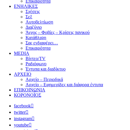
Επικαιρότητα
ΕΝΗΛΙΚΕΣ
Σχέσεις
Σεξ
Αυτοβελτίωση
Διαζύγιο
Άγχος – Φοβίες – Κρίσεις πανικού
Κατάθλιψη
Σας ενδιαφέρει…
Επικαιρότητα
MEDIA
Βίντεο/TV
Ραδιόφωνο
Έντυπα και διαδίκτυο
ΑΡΧΕΙΟ
Αρχείο – Περιοδικά
Αρχείο – Εφημερίδες και διάφορα έντυπα
ΕΠΙΚΟΙΝΩΝΙΑ
ΚΟΡΟΝΟΪΟΣ
facebook
twitter
instagram
youtube