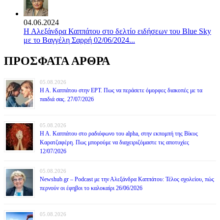
04.06.2024
Η Αλεξάνδρα Καππάτου στο δελτίο ειδήσεων του Blue Sky
με το Βαγγέλη Σαρρή 02/06/2024...
ΠΡΟΣΦΑΤΑ ΑΡΘΡΑ
05.08.2026
Η Α. Καππάτου στην ΕΡΤ. Πως να περάσετε όμορφες διακοπές με τα
παιδιά σας. 27/07/2026
05.08.2026
Η Α. Καππάτου στο ραδιόφωνο του alpha, στην εκπομπή της Βίκυς
Καρατζαφέρη. Πως μπορούμε να διαχειριζόμαστε τις αποτυχίες
12/07/2026
05.08.2026
Newshub.gr – Podcast με την Αλεξάνδρα Καππάτου: Τέλος σχολείου, πώς
περνούν οι έφηβοι το καλοκαίρι 26/06/2026
05.08.2026