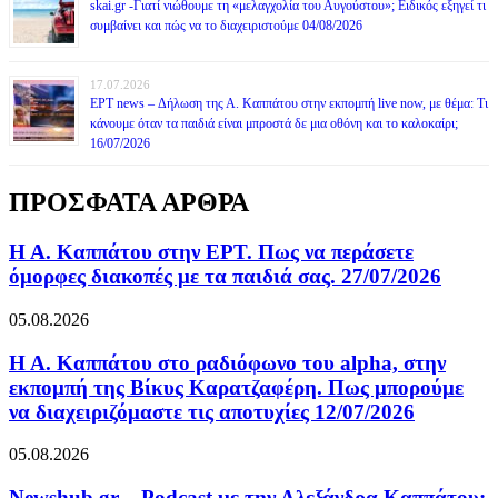
skai.gr -Γιατί νιώθουμε τη «μελαγχολία του Αυγούστου»; Ειδικός εξηγεί τι
συμβαίνει και πώς να το διαχειριστούμε 04/08/2026
17.07.2026
ΕΡΤ news – Δήλωση της Α. Καππάτου στην εκπομπή live now, με θέμα: Τι
κάνουμε όταν τα παιδιά είναι μπροστά δε μια οθόνη και το καλοκαίρι;
16/07/2026
ΠΡΟΣΦΑΤΑ ΑΡΘΡΑ
Η Α. Καππάτου στην ΕΡΤ. Πως να περάσετε
όμορφες διακοπές με τα παιδιά σας. 27/07/2026
05.08.2026
Η Α. Καππάτου στο ραδιόφωνο του alpha, στην
εκπομπή της Βίκυς Καρατζαφέρη. Πως μπορούμε
να διαχειριζόμαστε τις αποτυχίες 12/07/2026
05.08.2026
Newshub.gr – Podcast με την Αλεξάνδρα Καππάτου: