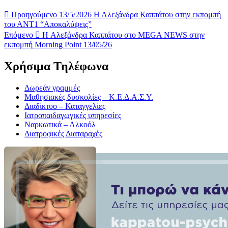
Προηγούμενο
13/5/2026 Η Αλεξάνδρα Καππάτου στην εκπομπή
του ΑΝΤ1 “Αποκαλύψεις”
Επόμενο
H Αλεξάνδρα Καππάτου στο MEGA NEWS στην
εκπομπή Morning Point 13/05/26
Χρήσιμα Τηλέφωνα
Δωρεάν γραμμές
Μαθησιακές δυσκολίες – Κ.Ε.Δ.Α.Σ.Υ.
Διαδίκτυο – Καταγγελίες
Ιατροπαιδαγωγικές υπηρεσίες
Ναρκωτικά – Αλκοόλ
Διατροφικές Διαταραχές