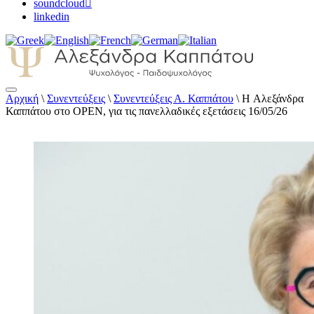
soundcloud
linkedin
Αρχική
\
Συνεντεύξεις
\
Συνεντεύξεις Α. Καππάτου
\
H Αλεξάνδρα
Αλεξάνδρα Καππάτου Ψυχολόγος –
Καππάτου στο OPEN, για τις πανελλαδικές εξετάσεις 16/05/26
Παιδοψυχολόγος