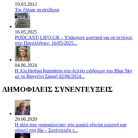
19.03.2012
Της ζήλιας τα αντίδοτα
16.05.2025
PODCAST| LIFO.GR – Υπάρχουν μυστικά για να πετύχεις
στις Πανελλήνιες; 16/05/2025...
04.06.2024
Η Αλεξάνδρα Καππάτου στο δελτίο ειδήσεων του Blue Sky
με το Βαγγέλη Σαρρή 02/06/2024...
ΔΗΜΟΦΙΛΕΙΣ ΣΥΝΕΝΤΕΥΞΕΙΣ
29.06.2020
Η ιδέα που «καρφώνεται» στο μυαλό γίνεται εμμονή και
οδηγεί στη βία – Συνέντευξη τ...