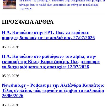
ΕΡΤ news – Δήλωση της Α. Καππάτου στην εκπομπή live now, με θέμα: Τι
κάνουμε όταν τα παιδιά είναι μπροστά δε μια οθόνη και το καλοκαίρι;
16/07/2026
ΠΡΟΣΦΑΤΑ ΑΡΘΡΑ
Η Α. Καππάτου στην ΕΡΤ. Πως να περάσετε
όμορφες διακοπές με τα παιδιά σας. 27/07/2026
05.08.2026
Η Α. Καππάτου στο ραδιόφωνο του alpha, στην
εκπομπή της Βίκυς Καρατζαφέρη. Πως μπορούμε
να διαχειριζόμαστε τις αποτυχίες 12/07/2026
05.08.2026
Newshub.gr – Podcast με την Αλεξάνδρα Καππάτου:
Τέλος σχολείου, πώς περνούν οι έφηβοι το καλοκαίρι
26/06/2026
05.08.2026