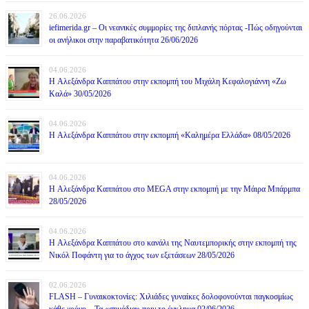
26.06.2026
iefimerida.gr – Οι νεανικές συμμορίες της διπλανής πόρτας -Πώς οδηγούνται
οι ανήλικοι στην παραβατικότητα 26/06/2026
04.06.2026
H Αλεξάνδρα Καππάτου στην εκπομπή του Μιχάλη Κεφαλογιάννη «Ζω
Καλά» 30/05/2026
04.06.2026
H Αλεξάνδρα Καππάτου στην εκπομπή «Καλημέρα Ελλάδα» 08/05/2026
04.06.2026
H Αλεξάνδρα Καππάτου στο MEGA στην εκπομπή με την Μάιρα Mπάρμπα
28/05/2026
04.06.2026
H Αλεξάνδρα Καππάτου στο κανάλι της Ναυτεμπορικής στην εκπομπή της
Νικόλ Ποφάντη για το άγχος των εξετάσεων 28/05/2026
02.06.2026
FLASH – Γυναικοκτονίες: Χιλιάδες γυναίκες δολοφονούνται παγκοσμίως
κάθε χρόνο – Τα «σημάδια» πριν το έγκλημα 02/06/2026