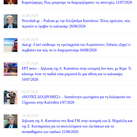
Καρατζαφέρη. Πως μπορούμε να διαχειριζόμαστε τις αποτυχίες 12/07/2026
05.08.2026
Newshub.gr – Podcast με την Αλεξάνδρα Καππάτου: Τέλος σχολείου, πώς
περνούν οι έφηβοι το καλοκαίρι 26/06/2026
05.08.2026
skai.gr -Γιατί νιώθουμε τη «μελαγχολία του Αυγούστου»; Ειδικός εξηγεί τι
συμβαίνει και πώς να το διαχειριστούμε 04/08/2026
17.07.2026
ΕΡΤ news – Δήλωση της Α. Καππάτου στην εκπομπή live now, με θέμα: Τι
κάνουμε όταν τα παιδιά είναι μπροστά δε μια οθόνη και το καλοκαίρι;
16/07/2026
02.07.2026
«ΝΟΤΙΕΣ ΔΙΑΔΡΟΜΕΣ» – Αναπάντητα ερωτήματα για τη δολοφονία του
15χρονου στην Καλλιθέα 1/07/2026
26.06.2026
Δήλωση της Α. Καππάτου στο Real FM στην εκπομπή του Δ. Μιχαλέλη και
της Ε. Κατσαμπέκη για τα αποτελέσματα των εξετάσεων και τα
συναισθήματα των παιδιών 21/06/2026