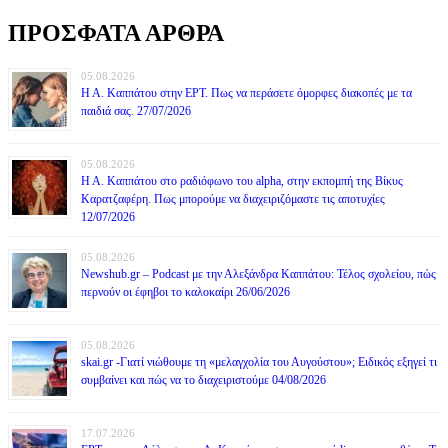
ΠΡΟΣΦΑΤΑ ΑΡΘΡΑ
05.08.2026
Η Α. Καππάτου στην ΕΡΤ. Πως να περάσετε όμορφες διακοπές με τα
παιδιά σας. 27/07/2026
05.08.2026
Η Α. Καππάτου στο ραδιόφωνο του alpha, στην εκπομπή της Βίκυς
Καρατζαφέρη. Πως μπορούμε να διαχειριζόμαστε τις αποτυχίες
12/07/2026
05.08.2026
Newshub.gr – Podcast με την Αλεξάνδρα Καππάτου: Τέλος σχολείου, πώς
περνούν οι έφηβοι το καλοκαίρι 26/06/2026
05.08.2026
skai.gr -Γιατί νιώθουμε τη «μελαγχολία του Αυγούστου»; Ειδικός εξηγεί τι
συμβαίνει και πώς να το διαχειριστούμε 04/08/2026
17.07.2026