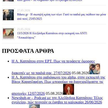
27.05.2026
Rthess.gr · Η σιωπηλή κρίση των νέων: Γιατί τα παιδιά μας νιώθουν πιο μόνα
από ποτέ; 25/05/2025
25.05.2026
13/5/2026 Η Αλεξάνδρα Καππάτου στην εκπομπή του ΑΝΤ1
“Αποκαλύψεις”
ΠΡΟΣΦΑΤΑ ΑΡΘΡΑ
Η Α. Καππάτου στην ΕΡΤ. Πως να περάσετε όμορφες
διακοπές με τα παιδιά σας. 27/07/2026
05.08.2026
Η Α. Καππάτου στο ραδιόφωνο του alpha, στην εκπομπή της
Βίκυς Καρατζαφέρη. Πως μπορούμε να διαχειριζόμαστε τις
αποτυχίες 12/07/2026
05.08.2026
Newshub.gr – Podcast με την Αλεξάνδρα Καππάτου: Τέλος
σχολείου, πώς περνούν οι έφηβοι το καλοκαίρι 26/06/2026