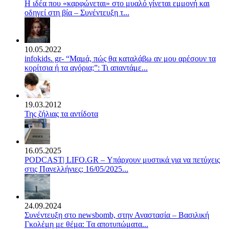
Η ιδέα που «καρφώνεται» στο μυαλό γίνεται εμμονή και
οδηγεί στη βία – Συνέντευξη τ...
10.05.2022
infokids. gr- “Μαμά, πώς θα καταλάβω αν μου αρέσουν τα
κορίτσια ή τα αγόρια;”: Τι απαντάμε...
19.03.2012
Της ζήλιας τα αντίδοτα
16.05.2025
PODCAST| LIFO.GR – Υπάρχουν μυστικά για να πετύχεις
στις Πανελλήνιες; 16/05/2025...
24.09.2024
Συνέντευξη στο newsbomb, στην Αναστασία – Βασιλική
Γκολέμη με θέμα: Τα αποτυπώματα...