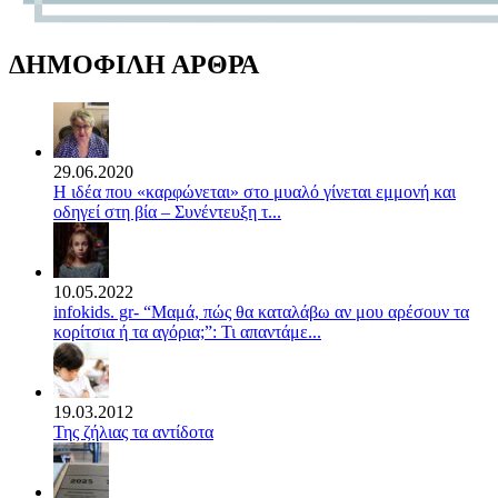
ΔΗΜΟΦΙΛΗ ΑΡΘΡΑ
29.06.2020
Η ιδέα που «καρφώνεται» στο μυαλό γίνεται εμμονή και
οδηγεί στη βία – Συνέντευξη τ...
10.05.2022
infokids. gr- “Μαμά, πώς θα καταλάβω αν μου αρέσουν τα
κορίτσια ή τα αγόρια;”: Τι απαντάμε...
19.03.2012
Της ζήλιας τα αντίδοτα