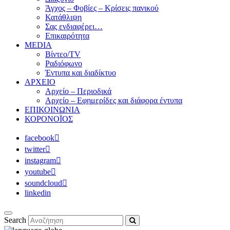
Άγχος – Φοβίες – Κρίσεις πανικού
Κατάθλιψη
Σας ενδιαφέρει…
Επικαιρότητα
MEDIA
Βίντεο/TV
Ραδιόφωνο
Έντυπα και διαδίκτυο
ΑΡΧΕΙΟ
Αρχείο – Περιοδικά
Αρχείο – Εφημερίδες και διάφορα έντυπα
ΕΠΙΚΟΙΝΩΝΙΑ
ΚΟΡΟΝΟΪΟΣ
facebook
twitter
instagram
youtube
soundcloud
linkedin
Search