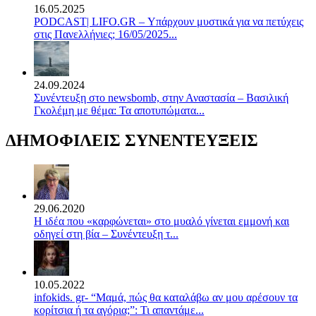
16.05.2025
PODCAST| LIFO.GR – Υπάρχουν μυστικά για να πετύχεις
στις Πανελλήνιες; 16/05/2025...
24.09.2024
Συνέντευξη στο newsbomb, στην Αναστασία – Βασιλική
Γκολέμη με θέμα: Τα αποτυπώματα...
ΔΗΜΟΦΙΛΕΙΣ ΣΥΝΕΝΤΕΥΞΕΙΣ
29.06.2020
Η ιδέα που «καρφώνεται» στο μυαλό γίνεται εμμονή και
οδηγεί στη βία – Συνέντευξη τ...
10.05.2022
infokids. gr- “Μαμά, πώς θα καταλάβω αν μου αρέσουν τα
κορίτσια ή τα αγόρια;”: Τι απαντάμε...