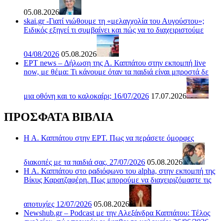
05.08.2026
skai.gr -Γιατί νιώθουμε τη «μελαγχολία του Αυγούστου»;
Ειδικός εξηγεί τι συμβαίνει και πώς να το διαχειριστούμε
04/08/2026
05.08.2026
ΕΡΤ news – Δήλωση της Α. Καππάτου στην εκπομπή live
now, με θέμα: Τι κάνουμε όταν τα παιδιά είναι μπροστά δε
μια οθόνη και το καλοκαίρι; 16/07/2026
17.07.2026
ΠΡΟΣΦΑΤΑ ΒΙΒΛΙΑ
Η Α. Καππάτου στην ΕΡΤ. Πως να περάσετε όμορφες
διακοπές με τα παιδιά σας. 27/07/2026
05.08.2026
Η Α. Καππάτου στο ραδιόφωνο του alpha, στην εκπομπή της
Βίκυς Καρατζαφέρη. Πως μπορούμε να διαχειριζόμαστε τις
αποτυχίες 12/07/2026
05.08.2026
Newshub.gr – Podcast με την Αλεξάνδρα Καππάτου: Τέλος