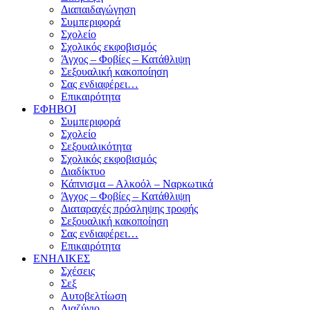
Διαπαιδαγώγηση
Συμπεριφορά
Σχολείο
Σχολικός εκφοβισμός
Άγχος – Φοβίες – Κατάθλιψη
Σεξουαλική κακοποίηση
Σας ενδιαφέρει…
Επικαιρότητα
ΕΦΗΒΟΙ
Συμπεριφορά
Σχολείο
Σεξουαλικότητα
Σχολικός εκφοβισμός
Διαδίκτυο
Κάπνισμα – Αλκοόλ – Ναρκωτικά
Άγχος – Φοβίες – Κατάθλιψη
Διαταραχές πρόσληψης τροφής
Σεξουαλική κακοποίηση
Σας ενδιαφέρει…
Επικαιρότητα
ΕΝΗΛΙΚΕΣ
Σχέσεις
Σεξ
Αυτοβελτίωση
Διαζύγιο