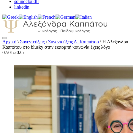
soundcloud
linkedin
Αρχική
\
Συνεντεύξεις
\
Συνεντεύξεις Α. Καππάτου
\
Η Αλεξανδρα
Αλεξάνδρα Καππάτου Ψυχολόγος –
Καππάτου στο blusky στην εκπομπή κοινωνία έχεις λόγο
Παιδοψυχολόγος
07/01/2025