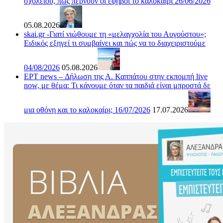
σχολείου, πώς περνούν οι έφηβοι το καλοκαίρι 26/06/2026
05.08.2026
skai.gr -Γιατί νιώθουμε τη «μελαγχολία του Αυγούστου»;
Ειδικός εξηγεί τι συμβαίνει και πώς να το διαχειριστούμε
04/08/2026
05.08.2026
ΕΡΤ news – Δήλωση της Α. Καππάτου στην εκπομπή live
now, με θέμα: Τι κάνουμε όταν τα παιδιά είναι μπροστά δε
μια οθόνη και το καλοκαίρι; 16/07/2026
17.07.2026