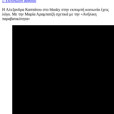
Εκτύπωση άρθρου
Η Αλεξανδρα Καππάτου στο blusky στην εκπομπή κοινωνία έχεις
λόγο. Με την Μαρία Αραμπατζή σχετικά με την «Ανήλικη
παραβατικότητα»