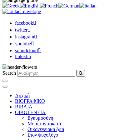
facebook
twitter
instagram
youtube
soundcloud
linkedin
Search
Αρχική
ΒΙΟΓΡΑΦΙΚΟ
ΒΙΒΛΙΑ
ΟΙΚΟΓΕΝΕΙΑ
Εγκυμοσύνη
Μετά τον τοκετό
Οικογενειακή ζωή
Στον ψυχολόγο