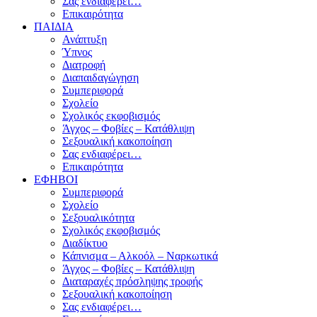
Σας ενδιαφέρει…
Επικαιρότητα
ΠΑΙΔΙΑ
Ανάπτυξη
Ύπνος
Διατροφή
Διαπαιδαγώγηση
Συμπεριφορά
Σχολείο
Σχολικός εκφοβισμός
Άγχος – Φοβίες – Κατάθλιψη
Σεξουαλική κακοποίηση
Σας ενδιαφέρει…
Επικαιρότητα
ΕΦΗΒΟΙ
Συμπεριφορά
Σχολείο
Σεξουαλικότητα
Σχολικός εκφοβισμός
Διαδίκτυο
Κάπνισμα – Αλκοόλ – Ναρκωτικά
Άγχος – Φοβίες – Κατάθλιψη
Διαταραχές πρόσληψης τροφής
Σεξουαλική κακοποίηση
Σας ενδιαφέρει…