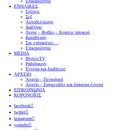
Επικαιρότητα
ΕΝΗΛΙΚΕΣ
Σχέσεις
Σεξ
Αυτοβελτίωση
Διαζύγιο
Άγχος – Φοβίες – Κρίσεις πανικού
Κατάθλιψη
Σας ενδιαφέρει…
Επικαιρότητα
MEDIA
Βίντεο/TV
Ραδιόφωνο
Έντυπα και διαδίκτυο
ΑΡΧΕΙΟ
Αρχείο – Περιοδικά
Αρχείο – Εφημερίδες και διάφορα έντυπα
ΕΠΙΚΟΙΝΩΝΙΑ
ΚΟΡΟΝΟΪΟΣ
facebook
twitter
instagram
youtube