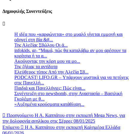
Δημοφιλής Συνεντεύξεις
Η ιδέα που «καρφώνεται» στο μυαλό γίνεται εμμονή και
οδηγεί στη βία &#...
Της Αλεξίας Σβώλου Οι ά...
infokids. gr- “Μαμά, πώς θα καταλάβω αν μου αρέσουν τα
κορίτσια ή τα α...
Ακούγοντας την κόρη μου να μο...
Της ζήλιας τα αντίδοτα
Ελεύθερος τύπος Από την Αλεξία Σβ...
PODCAST| LIFO.GR – Υπάρχουν μυστικά για να πετύχεις
στις Πανελλή...
Παιδιά και Πανελλήνιες: Πώς είναι...
Συνέντευξη στο newsbomb, στην Αναστασία – Βασιλική
Γκολέμη με θ...
«Αυξημένα κρούσματα κατάθλιψη...
Προηγούμενο
Η Α. Καππάτου στην εκπομπή Mega News, για
την δολοφονία ανηλίκου στις Σέρρες 08/01/2025
Επόμενο
Η Α. Καππάτου στην εκπομπή Καλημέρα Ελλάδα
06/01/2026