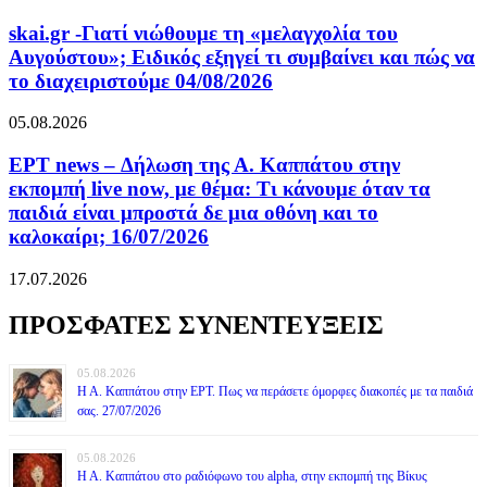
skai.gr -Γιατί νιώθουμε τη «μελαγχολία του
Αυγούστου»; Ειδικός εξηγεί τι συμβαίνει και πώς να
το διαχειριστούμε 04/08/2026
05.08.2026
ΕΡΤ news – Δήλωση της Α. Καππάτου στην
εκπομπή live now, με θέμα: Τι κάνουμε όταν τα
παιδιά είναι μπροστά δε μια οθόνη και το
καλοκαίρι; 16/07/2026
17.07.2026
ΠΡΟΣΦΑΤΕΣ ΣΥΝΕΝΤΕΥΞΕΙΣ
05.08.2026
Η Α. Καππάτου στην ΕΡΤ. Πως να περάσετε όμορφες διακοπές με τα παιδιά
σας. 27/07/2026
05.08.2026
Η Α. Καππάτου στο ραδιόφωνο του alpha, στην εκπομπή της Βίκυς