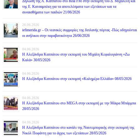
Δήλωση της Α. Καππάτου στο Real FM στην εκπομπή του Δ. Μιχαλέλη και
της Ε. Κατσαμπέκη για τα αποτελέσματα των εξετάσεων και τα
συναισθήματα των παιδιών 21/06/2026
26.06.2026
iefimerida.gr – Οι νεανικές συμμορίες της διπλανής πόρτας -Πώς οδηγούνται
οι ανήλικοι στην παραβατικότητα 26/06/2026
04.06.2026
H Αλεξάνδρα Καππάτου στην εκπομπή του Μιχάλη Κεφαλογιάννη «Ζω
Καλά» 30/05/2026
04.06.2026
H Αλεξάνδρα Καππάτου στην εκπομπή «Καλημέρα Ελλάδα» 08/05/2026
04.06.2026
H Αλεξάνδρα Καππάτου στο MEGA στην εκπομπή με την Μάιρα Mπάρμπα
28/05/2026
04.06.2026
H Αλεξάνδρα Καππάτου στο κανάλι της Ναυτεμπορικής στην εκπομπή της
Νικόλ Ποφάντη για το άγχος των εξετάσεων 28/05/2026