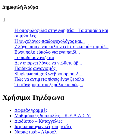
Δημοφιλή Άρθρα
Η ομοφυλοφιλία στην εφηβεία – Τα σημάδια και
συμβουλές...
Η ψυχολόγος-παιδοψυχολόγος και...
7 λόγοι που είναι καλό να είστε «κακιά» μαμά!...
Είναι πολύ εύκολο για ένα παιδί...
Το παιδί αυνανίζεται
Δεν υπάρχει λόγος να νιώθετε άβ...
Παιδικός αυνανισμός.
Singleparent.gr 3 Φεβρουαρίου 2...
Πώς να αντιμετωπίσεις έναν ξερόλα
Το σύνδρομο του ξερόλα και πώς...
Χρήσιμα Τηλέφωνα
Δωρεάν γραμμές
Μαθησιακές δυσκολίες – Κ.Ε.Δ.Α.Σ.Υ.
Διαδίκτυο – Καταγγελίες
Ιατροπαιδαγωγικές υπηρεσίες
Ναρκωτικά – Αλκοόλ