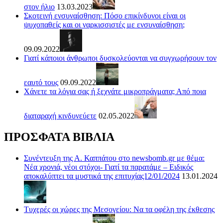
στον ήλιο
13.03.2023
Σκοτεινή ενσυναίσθηση: Πόσο επικίνδυνοι είναι οι
ψυχοπαθείς και οι ναρκισσιστές με ενσυναίσθηση;
09.09.2022
Γιατί κάποιοι άνθρωποι δυσκολεύονται να συγχωρήσουν τον
εαυτό τους
09.09.2022
Χάνετε τα λόγια σας ή ξεχνάτε μικροπράγματα; Από ποια
διαταραχή κινδυνεύετε
02.05.2022
ΠΡΟΣΦΑΤΑ ΒΙΒΛΙΑ
Συνέντευξη της Α. Καππάτου στο newsbomb.gr με θέμα:
Νέα χρονιά, νέοι στόχοι- Γιατί τα παρατάμε – Ειδικός
αποκαλύπτει τα μυστικά της επιτυχίας12/01/2024
13.01.2024
Τυχερές οι χώρες της Μεσογείου: Να τα οφέλη της έκθεσης