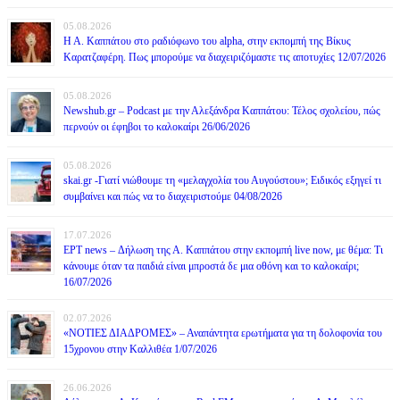
05.08.2026
Η Α. Καππάτου στο ραδιόφωνο του alpha, στην εκπομπή της Βίκυς
Καρατζαφέρη. Πως μπορούμε να διαχειριζόμαστε τις αποτυχίες 12/07/2026
05.08.2026
Newshub.gr – Podcast με την Αλεξάνδρα Καππάτου: Τέλος σχολείου, πώς
περνούν οι έφηβοι το καλοκαίρι 26/06/2026
05.08.2026
skai.gr -Γιατί νιώθουμε τη «μελαγχολία του Αυγούστου»; Ειδικός εξηγεί τι
συμβαίνει και πώς να το διαχειριστούμε 04/08/2026
17.07.2026
ΕΡΤ news – Δήλωση της Α. Καππάτου στην εκπομπή live now, με θέμα: Τι
κάνουμε όταν τα παιδιά είναι μπροστά δε μια οθόνη και το καλοκαίρι;
16/07/2026
02.07.2026
«ΝΟΤΙΕΣ ΔΙΑΔΡΟΜΕΣ» – Αναπάντητα ερωτήματα για τη δολοφονία του
15χρονου στην Καλλιθέα 1/07/2026
26.06.2026