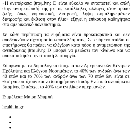
«Η ανεπάρκεια βιταμίνης D είναι εύκολο να εντοπιστεί και απλή
στην αντιμετώπισή της με τις κατάλληλες αλλαγές στον τρόπο
ζωής, όπως γυμναστική, διατροφή, λήψη συμπληρωμάτων
διατροφής και έκθεση στον ήλιο» εξηγεί η επίκουρη καθηγήτρια
στο αμερικανικό πανεπιστήμιο.
Σε κάθε περίπτωση τα ευρήματα είναι προκαταρκτικά και δεν
αποδεικνύουν σχέση αιτίου-αποτελέσματος. Σε επόμενο στάδιο οι
επιστήμονες θα πρέπει να ελέγξουν κατά πόσο η αντιμετώπιση της
ανεπάρκειας βιταμίνης D μπορεί να μειώσει τον κίνδυνο και να
αποκαταστήσει την στυτική λειτουργία.
Σύμφωνα με επιδημιολογικά στοιχεία των Αμερικανικών Κέντρων
Πρόληψης και Ελέγχου Νοσημάτων, το 40% των ανδρών άνω των
40 ετών και το 70% των ανδρών άνω των 70 ετών δεν είναι σε
θέση να επιτύχουν και να διατηρήσουν στύση. Ενώ από ανεπάρκεια
βιταμίνης D πάσχει το 40% των ενηλίκων αμερικανών.
Επιμέλεια: Μαίρη Μπιμπή
health.in.gr