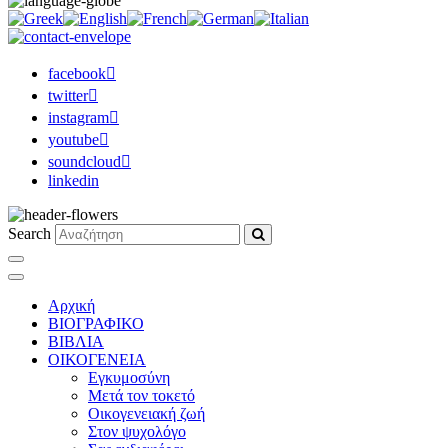
facebook
twitter
instagram
youtube
soundcloud
linkedin
Search
Αρχική
ΒΙΟΓΡΑΦΙΚΟ
ΒΙΒΛΙΑ
ΟΙΚΟΓΕΝΕΙΑ
Εγκυμοσύνη
Μετά τον τοκετό
Οικογενειακή ζωή
Στον ψυχολόγο