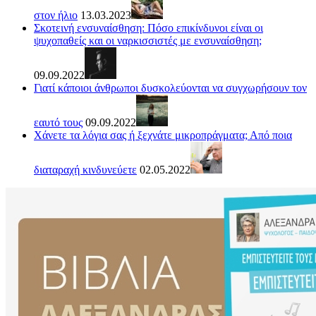
στον ήλιο
13.03.2023
Σκοτεινή ενσυναίσθηση: Πόσο επικίνδυνοι είναι οι
ψυχοπαθείς και οι ναρκισσιστές με ενσυναίσθηση;
09.09.2022
Γιατί κάποιοι άνθρωποι δυσκολεύονται να συγχωρήσουν τον
εαυτό τους
09.09.2022
Χάνετε τα λόγια σας ή ξεχνάτε μικροπράγματα; Από ποια
διαταραχή κινδυνεύετε
02.05.2022