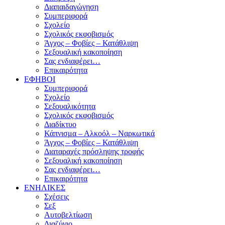
Διαπαιδαγώγηση
Συμπεριφορά
Σχολείο
Σχολικός εκφοβισμός
Άγχος – Φοβίες – Κατάθλιψη
Σεξουαλική κακοποίηση
Σας ενδιαφέρει…
Επικαιρότητα
ΕΦΗΒΟΙ
Συμπεριφορά
Σχολείο
Σεξουαλικότητα
Σχολικός εκφοβισμός
Διαδίκτυο
Κάπνισμα – Αλκοόλ – Ναρκωτικά
Άγχος – Φοβίες – Κατάθλιψη
Διαταραχές πρόσληψης τροφής
Σεξουαλική κακοποίηση
Σας ενδιαφέρει…
Επικαιρότητα
ΕΝΗΛΙΚΕΣ
Σχέσεις
Σεξ
Αυτοβελτίωση
Διαζύγιο