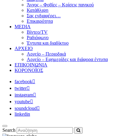
Άγχος – Φοβίες – Κρίσεις πανικού
Κατάθλιψη
Σας ενδιαφέρει…
Επικαιρότητα
MEDIA
Βίντεο/TV
Ραδιόφωνο
Έντυπα και διαδίκτυο
ΑΡΧΕΙΟ
Αρχείο – Περιοδικά
Αρχείο – Εφημερίδες και διάφορα έντυπα
ΕΠΙΚΟΙΝΩΝΙΑ
ΚΟΡΟΝΟΪΟΣ
facebook
twitter
instagram
youtube
soundcloud
linkedin
Search