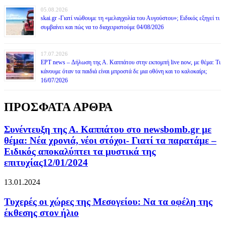
05.08.2026
skai.gr -Γιατί νιώθουμε τη «μελαγχολία του Αυγούστου»; Ειδικός εξηγεί τι
συμβαίνει και πώς να το διαχειριστούμε 04/08/2026
17.07.2026
ΕΡΤ news – Δήλωση της Α. Καππάτου στην εκπομπή live now, με θέμα: Τι
κάνουμε όταν τα παιδιά είναι μπροστά δε μια οθόνη και το καλοκαίρι;
16/07/2026
ΠΡΟΣΦΑΤΑ ΑΡΘΡΑ
Συνέντευξη της Α. Καππάτου στο newsbomb.gr με
θέμα: Νέα χρονιά, νέοι στόχοι- Γιατί τα παρατάμε –
Ειδικός αποκαλύπτει τα μυστικά της
επιτυχίας12/01/2024
13.01.2024
Τυχερές οι χώρες της Μεσογείου: Να τα οφέλη της
έκθεσης στον ήλιο