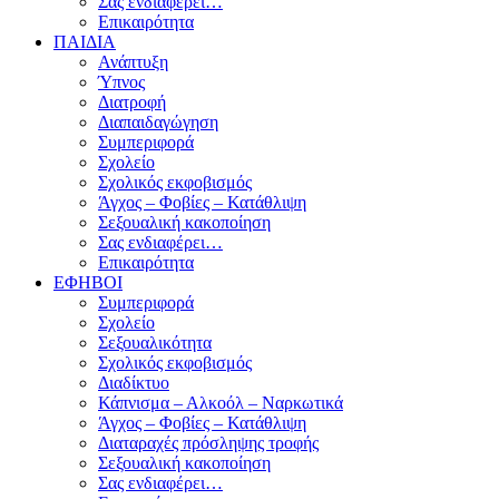
Σας ενδιαφέρει…
Επικαιρότητα
ΠΑΙΔΙΑ
Ανάπτυξη
Ύπνος
Διατροφή
Διαπαιδαγώγηση
Συμπεριφορά
Σχολείο
Σχολικός εκφοβισμός
Άγχος – Φοβίες – Κατάθλιψη
Σεξουαλική κακοποίηση
Σας ενδιαφέρει…
Επικαιρότητα
ΕΦΗΒΟΙ
Συμπεριφορά
Σχολείο
Σεξουαλικότητα
Σχολικός εκφοβισμός
Διαδίκτυο
Κάπνισμα – Αλκοόλ – Ναρκωτικά
Άγχος – Φοβίες – Κατάθλιψη
Διαταραχές πρόσληψης τροφής
Σεξουαλική κακοποίηση
Σας ενδιαφέρει…