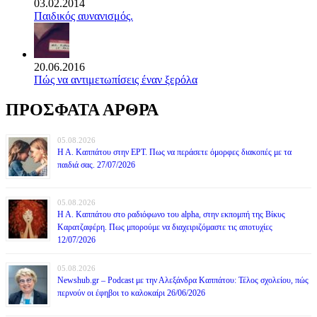
03.02.2014
Παιδικός αυνανισμός.
20.06.2016
Πώς να αντιμετωπίσεις έναν ξερόλα
ΠΡΟΣΦΑΤΑ ΑΡΘΡΑ
05.08.2026
Η Α. Καππάτου στην ΕΡΤ. Πως να περάσετε όμορφες διακοπές με τα
παιδιά σας. 27/07/2026
05.08.2026
Η Α. Καππάτου στο ραδιόφωνο του alpha, στην εκπομπή της Βίκυς
Καρατζαφέρη. Πως μπορούμε να διαχειριζόμαστε τις αποτυχίες
12/07/2026
05.08.2026
Newshub.gr – Podcast με την Αλεξάνδρα Καππάτου: Τέλος σχολείου, πώς
περνούν οι έφηβοι το καλοκαίρι 26/06/2026