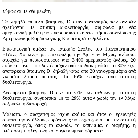
Σύμφωνα με νέα μελέτη
Τα χαμηλά επίπεδα βιταμίνης D στον οργανισμός των ανδρών
σχετίζονται με στυτική δυσλειτουργία, σύμφωνα με νέα
αμερικανική μελέτη που παρουσιάστηκε στο ετήσιο συνέδριο της
Αμερικανικής Καρδιολογικής Εταιρείας στο Ορλάντο.
Επιστημονική ομάδα της Ιατρικής Σχολής του Πανεπιστημίου
«Τζονς Χοπκινς» με επικεφαλής την Δρ Έριν Μίχος, ανέλυσε
στοιχεία για περισσότερους από 3.400 αμερικανούς άνδρες, 20
ετών και άνω, που δεν έπασχαν από καρδιακή νόσο. Το 30% είχε
ανεπάρκεια βιταμίνης D, δηλαδή κάτω από 20 νανογραμμάρια ανά
χιλιοστό λίτρου αίματος. Το 16% έπασχαν από στυτική
δυσλειτουργία.
Ανεπάρκεια βιταμίνης D είχε το 35% των ανδρών με στυτική
δυσλειτουργία, συγκριτικά με το 29% αυτών χωρίς την εν λόγω
σεξουαλική διαταραχή.
Μάλιστα, ο συσχετισμός ίσχυε ακόμα και όταν οι ερευνητές
συνεκτίμησαν άλλους παράγοντες που σχετίζονται με την στυτική
δυσλειτουργία, όπως το αλκοόλ, το κάπνισμα, ο διαβήτης, η
υπέρταση, η φλεγμονή και συγκεκριμένα φάρμακα.