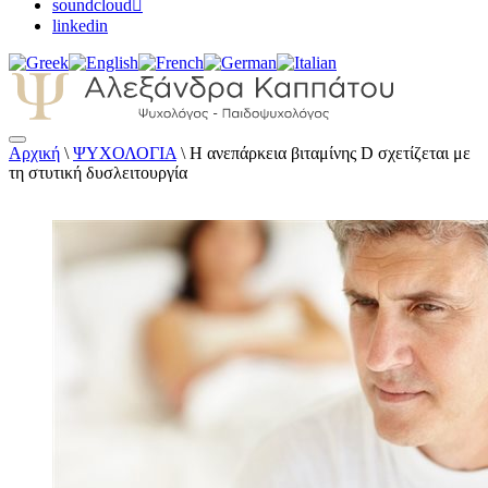
soundcloud
linkedin
Αρχική
\
ΨΥΧΟΛΟΓΙΑ
\
Η ανεπάρκεια βιταμίνης D σχετίζεται με
Αλεξάνδρα Καππάτου Ψυχολόγος –
τη στυτική δυσλειτουργία
Παιδοψυχολόγος