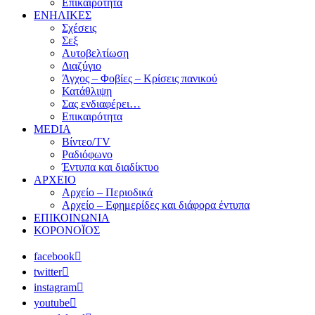
Επικαιρότητα
ΕΝΗΛΙΚΕΣ
Σχέσεις
Σεξ
Αυτοβελτίωση
Διαζύγιο
Άγχος – Φοβίες – Κρίσεις πανικού
Κατάθλιψη
Σας ενδιαφέρει…
Επικαιρότητα
MEDIA
Βίντεο/TV
Ραδιόφωνο
Έντυπα και διαδίκτυο
ΑΡΧΕΙΟ
Αρχείο – Περιοδικά
Αρχείο – Εφημερίδες και διάφορα έντυπα
ΕΠΙΚΟΙΝΩΝΙΑ
ΚΟΡΟΝΟΪΟΣ
facebook
twitter
instagram
youtube