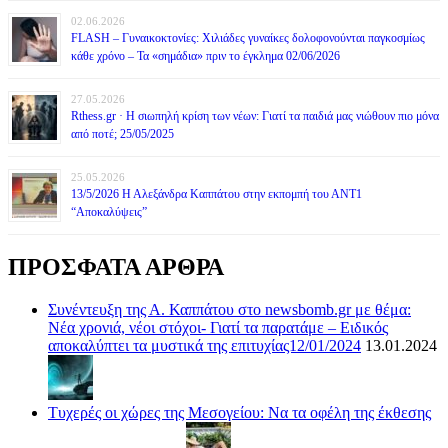
02.06.2026
FLASH – Γυναικοκτονίες: Χιλιάδες γυναίκες δολοφονούνται παγκοσμίως
κάθε χρόνο – Τα «σημάδια» πριν το έγκλημα 02/06/2026
27.05.2026
Rthess.gr · Η σιωπηλή κρίση των νέων: Γιατί τα παιδιά μας νιώθουν πιο μόνα
από ποτέ; 25/05/2025
25.05.2026
13/5/2026 Η Αλεξάνδρα Καππάτου στην εκπομπή του ΑΝΤ1
“Αποκαλύψεις”
ΠΡΟΣΦΑΤΑ ΑΡΘΡΑ
Συνέντευξη της Α. Καππάτου στο newsbomb.gr με θέμα:
Νέα χρονιά, νέοι στόχοι- Γιατί τα παρατάμε – Ειδικός
αποκαλύπτει τα μυστικά της επιτυχίας12/01/2024
13.01.2024
Τυχερές οι χώρες της Μεσογείου: Να τα οφέλη της έκθεσης