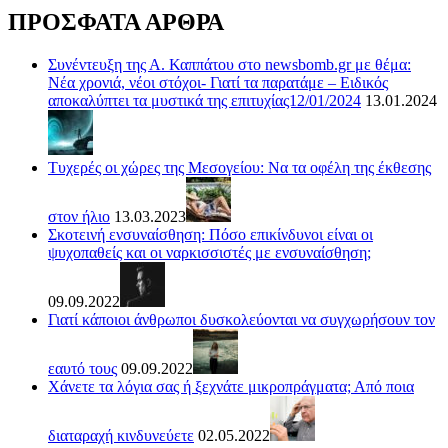
ΠΡΟΣΦΑΤΑ ΑΡΘΡΑ
Συνέντευξη της Α. Καππάτου στο newsbomb.gr με θέμα:
Νέα χρονιά, νέοι στόχοι- Γιατί τα παρατάμε – Ειδικός
αποκαλύπτει τα μυστικά της επιτυχίας12/01/2024
13.01.2024
Τυχερές οι χώρες της Μεσογείου: Να τα οφέλη της έκθεσης
στον ήλιο
13.03.2023
Σκοτεινή ενσυναίσθηση: Πόσο επικίνδυνοι είναι οι
ψυχοπαθείς και οι ναρκισσιστές με ενσυναίσθηση;
09.09.2022
Γιατί κάποιοι άνθρωποι δυσκολεύονται να συγχωρήσουν τον
εαυτό τους
09.09.2022
Χάνετε τα λόγια σας ή ξεχνάτε μικροπράγματα; Από ποια
διαταραχή κινδυνεύετε
02.05.2022