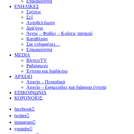
Επικαιρότητα
ΕΝΗΛΙΚΕΣ
Σχέσεις
Σεξ
Αυτοβελτίωση
Διαζύγιο
Άγχος – Φοβίες – Κρίσεις πανικού
Κατάθλιψη
Σας ενδιαφέρει…
Επικαιρότητα
MEDIA
Βίντεο/TV
Ραδιόφωνο
Έντυπα και διαδίκτυο
ΑΡΧΕΙΟ
Αρχείο – Περιοδικά
Αρχείο – Εφημερίδες και διάφορα έντυπα
ΕΠΙΚΟΙΝΩΝΙΑ
ΚΟΡΟΝΟΪΟΣ
facebook
twitter
instagram
youtube