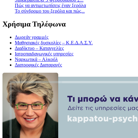
Πώς να αντιμετωπίσεις έναν ξερόλα
Το σύνδρομο του ξερόλα και πώς...
Χρήσιμα Τηλέφωνα
Δωρεάν γραμμές
Μαθησιακές δυσκολίες – Κ.Ε.Δ.Α.Σ.Υ.
Διαδίκτυο – Καταγγελίες
Ιατροπαιδαγωγικές υπηρεσίες
Ναρκωτικά – Αλκοόλ
Διατροφικές Διαταραχές