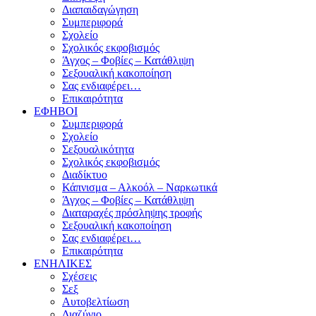
Διαπαιδαγώγηση
Συμπεριφορά
Σχολείο
Σχολικός εκφοβισμός
Άγχος – Φοβίες – Κατάθλιψη
Σεξουαλική κακοποίηση
Σας ενδιαφέρει…
Επικαιρότητα
ΕΦΗΒΟΙ
Συμπεριφορά
Σχολείο
Σεξουαλικότητα
Σχολικός εκφοβισμός
Διαδίκτυο
Κάπνισμα – Αλκοόλ – Ναρκωτικά
Άγχος – Φοβίες – Κατάθλιψη
Διαταραχές πρόσληψης τροφής
Σεξουαλική κακοποίηση
Σας ενδιαφέρει…
Επικαιρότητα
ΕΝΗΛΙΚΕΣ
Σχέσεις
Σεξ
Αυτοβελτίωση
Διαζύγιο