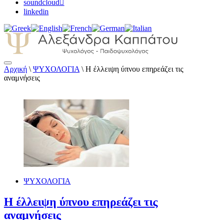
soundcloud
linkedin
Αρχική
\
ΨΥΧΟΛΟΓΙΑ
\
Η έλλειψη ύπνου επηρεάζει τις
Αλεξάνδρα Καππάτου Ψυχολόγος –
αναμνήσεις
Παιδοψυχολόγος
ΨΥΧΟΛΟΓΙΑ
Η έλλειψη ύπνου επηρεάζει τις
αναμνήσεις