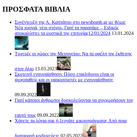
ΠΡΟΣΦΑΤΑ ΒΙΒΛΙΑ
Συνέντευξη της Α. Καππάτου στο newsbomb.gr με θέμα:
Νέα χρονιά, νέοι στόχοι- Γιατί τα παρατάμε – Ειδικός
αποκαλύπτει τα μυστικά της επιτυχίας12/01/2024
13.01.2024
Τυχερές οι χώρες της Μεσογείου: Να τα οφέλη της έκθεσης
στον ήλιο
13.03.2023
Σκοτεινή ενσυναίσθηση: Πόσο επικίνδυνοι είναι οι
ψυχοπαθείς και οι ναρκισσιστές με ενσυναίσθηση;
09.09.2022
Γιατί κάποιοι άνθρωποι δυσκολεύονται να συγχωρήσουν τον
εαυτό τους
09.09.2022
Χάνετε τα λόγια σας ή ξεχνάτε μικροπράγματα; Από ποια
διαταραχή κινδυνεύετε
02.05.2022