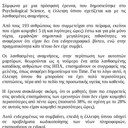
Σύμφωνα με μια πρόσφατη έρευνα, που δημοσιεύτηκε στο
Psychological Science, η έλλειψη ύπνου σχετίζεται και με τις
λανθασμένες αναμνήσεις.
Από τους 193 ανθρώπους που συμμετείχαν στο πείραμα, εκείνοι
που είχαν κοιμηθεί 5 (ή και λιγότερες ώρες) έστω και για μία μόνο
νύχτα, εμφάνιζαν σημαντικά μεγαλύτερες πιθανότητες να
αναφέρουν ότι είχαν δει ένα ειδησεογραφικό βίντεο, ενώ στην
πραγματικότητα κάτι τέτοιο δεν είχε συμβεί.
Οι λανθασμένες αναμνήσεις, στην περίπτωση των αυτοπτών
μαρτύρων, θεωρούνται ως η νούμερο ένα αιτία λανθασμένης
καταδίκης ανθρώπων στις ΗΠΑ, επισημαίνουν οι συγγραφείς της
μελέτης, όπως αναφέρει δημοσίευμα του Time. Για το λόγο αυτό, η
έλλειψη ύπνου θα μπορούσε να έχει πολύ περισσότερες
επιπτώσεις, πέρα από το πεδίο της προσωπικής υγείας του καθενός.
Η έρευνα ανακάλυψε ακόμη, ότι οι μαθητές ήταν πιο επιρρεπείς
στις ψευδείς επισημάνσεις των ερευνητών όταν δεν είχαν κοιμηθεί
περισσότερες από πέντε ώρες (ποσοστό 38%, σε σχέση με το 28%
σε αυτούς που είχαν κοιμηθεί περισσότερες ώρες).
Αυτό ενδεχομένως να συμβαίνει, επειδή η έλλειψη ύπνου οδηγεί
σε προβλήματα κωδικοποίησης των νέων πληροφοριών,
επισημαίνουν οι ειδικοί.