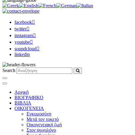
facebook
twitter
instagram
youtube
soundcloud
linkedin
Search
Αρχική
ΒΙΟΓΡΑΦΙΚΟ
ΒΙΒΛΙΑ
ΟΙΚΟΓΕΝΕΙΑ
Εγκυμοσύνη
Μετά τον τοκετό
Οικογενειακή ζωή
Στον ψυχολόγο