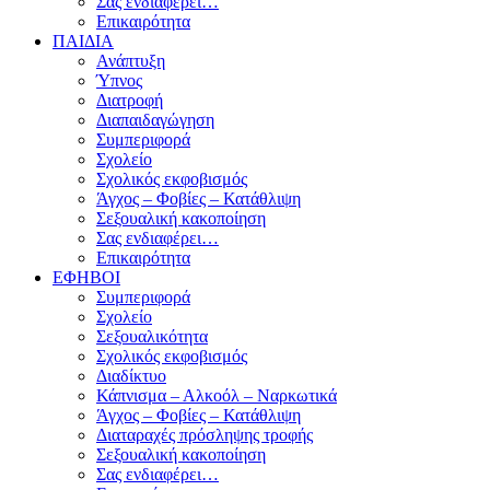
Σας ενδιαφέρει…
Επικαιρότητα
ΠΑΙΔΙΑ
Ανάπτυξη
Ύπνος
Διατροφή
Διαπαιδαγώγηση
Συμπεριφορά
Σχολείο
Σχολικός εκφοβισμός
Άγχος – Φοβίες – Κατάθλιψη
Σεξουαλική κακοποίηση
Σας ενδιαφέρει…
Επικαιρότητα
ΕΦΗΒΟΙ
Συμπεριφορά
Σχολείο
Σεξουαλικότητα
Σχολικός εκφοβισμός
Διαδίκτυο
Κάπνισμα – Αλκοόλ – Ναρκωτικά
Άγχος – Φοβίες – Κατάθλιψη
Διαταραχές πρόσληψης τροφής
Σεξουαλική κακοποίηση
Σας ενδιαφέρει…