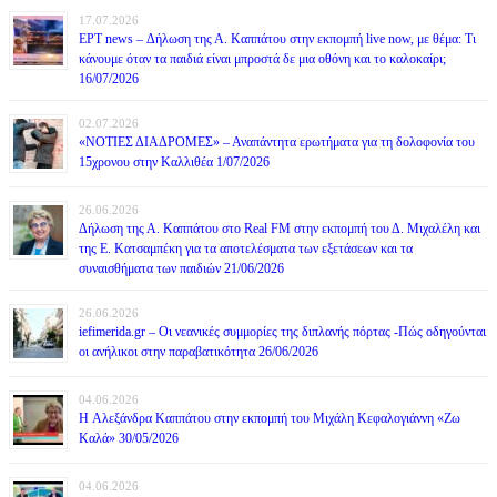
17.07.2026
ΕΡΤ news – Δήλωση της Α. Καππάτου στην εκπομπή live now, με θέμα: Τι
κάνουμε όταν τα παιδιά είναι μπροστά δε μια οθόνη και το καλοκαίρι;
16/07/2026
02.07.2026
«ΝΟΤΙΕΣ ΔΙΑΔΡΟΜΕΣ» – Αναπάντητα ερωτήματα για τη δολοφονία του
15χρονου στην Καλλιθέα 1/07/2026
26.06.2026
Δήλωση της Α. Καππάτου στο Real FM στην εκπομπή του Δ. Μιχαλέλη και
της Ε. Κατσαμπέκη για τα αποτελέσματα των εξετάσεων και τα
συναισθήματα των παιδιών 21/06/2026
26.06.2026
iefimerida.gr – Οι νεανικές συμμορίες της διπλανής πόρτας -Πώς οδηγούνται
οι ανήλικοι στην παραβατικότητα 26/06/2026
04.06.2026
H Αλεξάνδρα Καππάτου στην εκπομπή του Μιχάλη Κεφαλογιάννη «Ζω
Καλά» 30/05/2026
04.06.2026