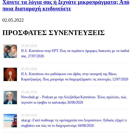
Χάνετε τα λόγια σας ή ξεχνάτε μικροπράγματα; Από
ποια διαταραχή κινδυνεύετε
02.05.2022
ΠΡΟΣΦΑΤΕΣ ΣΥΝΕΝΤΕΥΞΕΙΣ
05.08.2026
Η Α. Καππάτου στην ΕΡΤ. Πως να περάσετε όμορφες διακοπές με τα παιδιά
σας. 27/07/2026
05.08.2026
Η Α. Καππάτου στο ραδιόφωνο του alpha, στην εκπομπή της Βίκυς
Καρατζαφέρη. Πως μπορούμε να διαχειριζόμαστε τις αποτυχίες 12/07/2026
05.08.2026
Newshub.gr – Podcast με την Αλεξάνδρα Καππάτου: Τέλος σχολείου, πώς
περνούν οι έφηβοι το καλοκαίρι 26/06/2026
05.08.2026
skai.gr -Γιατί νιώθουμε τη «μελαγχολία του Αυγούστου»; Ειδικός εξηγεί τι
συμβαίνει και πώς να το διαχειριστούμε 04/08/2026