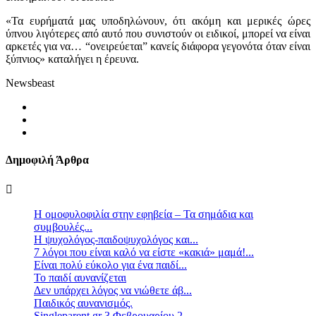
«Τα ευρήματά μας υποδηλώνουν, ότι ακόμη και μερικές ώρες
ύπνου λιγότερες από αυτό που συνιστούν οι ειδικοί, μπορεί να είναι
αρκετές για να… “ονειρεύεται” κανείς διάφορα γεγονότα όταν είναι
ξύπνιος» καταλήγει η έρευνα.
Newsbeast
Δημοφιλή Άρθρα
Η ομοφυλοφιλία στην εφηβεία – Τα σημάδια και
συμβουλές...
Η ψυχολόγος-παιδοψυχολόγος και...
7 λόγοι που είναι καλό να είστε «κακιά» μαμά!...
Είναι πολύ εύκολο για ένα παιδί...
Το παιδί αυνανίζεται
Δεν υπάρχει λόγος να νιώθετε άβ...
Παιδικός αυνανισμός.
Singleparent.gr 3 Φεβρουαρίου 2...