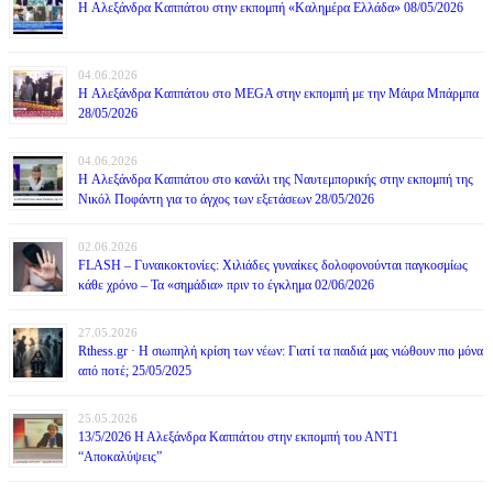
H Αλεξάνδρα Καππάτου στην εκπομπή «Καλημέρα Ελλάδα» 08/05/2026
04.06.2026
H Αλεξάνδρα Καππάτου στο MEGA στην εκπομπή με την Μάιρα Mπάρμπα
28/05/2026
04.06.2026
H Αλεξάνδρα Καππάτου στο κανάλι της Ναυτεμπορικής στην εκπομπή της
Νικόλ Ποφάντη για το άγχος των εξετάσεων 28/05/2026
02.06.2026
FLASH – Γυναικοκτονίες: Χιλιάδες γυναίκες δολοφονούνται παγκοσμίως
κάθε χρόνο – Τα «σημάδια» πριν το έγκλημα 02/06/2026
27.05.2026
Rthess.gr · Η σιωπηλή κρίση των νέων: Γιατί τα παιδιά μας νιώθουν πιο μόνα
από ποτέ; 25/05/2025
25.05.2026
13/5/2026 Η Αλεξάνδρα Καππάτου στην εκπομπή του ΑΝΤ1
“Αποκαλύψεις”