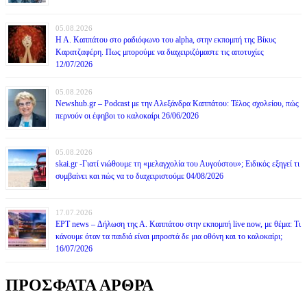
05.08.2026
Η Α. Καππάτου στο ραδιόφωνο του alpha, στην εκπομπή της Βίκυς
Καρατζαφέρη. Πως μπορούμε να διαχειριζόμαστε τις αποτυχίες
12/07/2026
05.08.2026
Newshub.gr – Podcast με την Αλεξάνδρα Καππάτου: Τέλος σχολείου, πώς
περνούν οι έφηβοι το καλοκαίρι 26/06/2026
05.08.2026
skai.gr -Γιατί νιώθουμε τη «μελαγχολία του Αυγούστου»; Ειδικός εξηγεί τι
συμβαίνει και πώς να το διαχειριστούμε 04/08/2026
17.07.2026
ΕΡΤ news – Δήλωση της Α. Καππάτου στην εκπομπή live now, με θέμα: Τι
κάνουμε όταν τα παιδιά είναι μπροστά δε μια οθόνη και το καλοκαίρι;
16/07/2026
ΠΡΟΣΦΑΤΑ ΑΡΘΡΑ