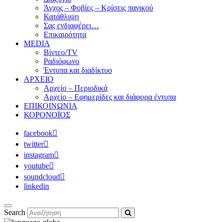
Άγχος – Φοβίες – Κρίσεις πανικού
Κατάθλιψη
Σας ενδιαφέρει…
Επικαιρότητα
MEDIA
Βίντεο/TV
Ραδιόφωνο
Έντυπα και διαδίκτυο
ΑΡΧΕΙΟ
Αρχείο – Περιοδικά
Αρχείο – Εφημερίδες και διάφορα έντυπα
ΕΠΙΚΟΙΝΩΝΙΑ
ΚΟΡΟΝΟΪΟΣ
facebook
twitter
instagram
youtube
soundcloud
linkedin
Search