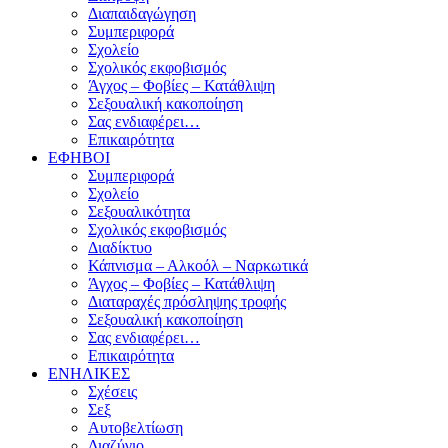
Διαπαιδαγώγηση
Συμπεριφορά
Σχολείο
Σχολικός εκφοβισμός
Άγχος – Φοβίες – Κατάθλιψη
Σεξουαλική κακοποίηση
Σας ενδιαφέρει…
Επικαιρότητα
ΕΦΗΒΟΙ
Συμπεριφορά
Σχολείο
Σεξουαλικότητα
Σχολικός εκφοβισμός
Διαδίκτυο
Κάπνισμα – Αλκοόλ – Ναρκωτικά
Άγχος – Φοβίες – Κατάθλιψη
Διαταραχές πρόσληψης τροφής
Σεξουαλική κακοποίηση
Σας ενδιαφέρει…
Επικαιρότητα
ΕΝΗΛΙΚΕΣ
Σχέσεις
Σεξ
Αυτοβελτίωση
Διαζύγιο