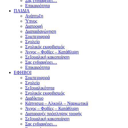
Σας ενδιαφέρει…
Επικαιρότητα
ΠΑΙΔΙΑ
Ανάπτυξη
Ύπνος
Διατροφή
Διαπαιδαγώγηση
Συμπεριφορά
Σχολείο
Σχολικός εκφοβισμός
Άγχος – Φοβίες – Κατάθλιψη
Σεξουαλική κακοποίηση
Σας ενδιαφέρει…
Επικαιρότητα
ΕΦΗΒΟΙ
Συμπεριφορά
Σχολείο
Σεξουαλικότητα
Σχολικός εκφοβισμός
Διαδίκτυο
Κάπνισμα – Αλκοόλ – Ναρκωτικά
Άγχος – Φοβίες – Κατάθλιψη
Διαταραχές πρόσληψης τροφής
Σεξουαλική κακοποίηση
Σας ενδιαφέρει…