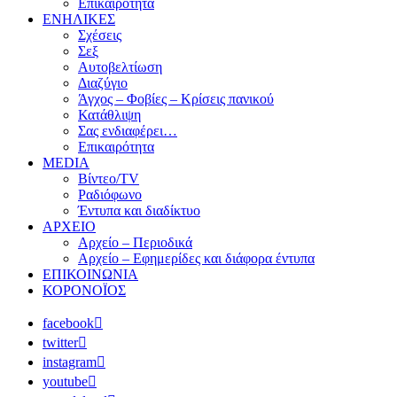
Επικαιρότητα
ΕΝΗΛΙΚΕΣ
Σχέσεις
Σεξ
Αυτοβελτίωση
Διαζύγιο
Άγχος – Φοβίες – Κρίσεις πανικού
Κατάθλιψη
Σας ενδιαφέρει…
Επικαιρότητα
MEDIA
Βίντεο/TV
Ραδιόφωνο
Έντυπα και διαδίκτυο
ΑΡΧΕΙΟ
Αρχείο – Περιοδικά
Αρχείο – Εφημερίδες και διάφορα έντυπα
ΕΠΙΚΟΙΝΩΝΙΑ
ΚΟΡΟΝΟΪΟΣ
facebook
twitter
instagram
youtube