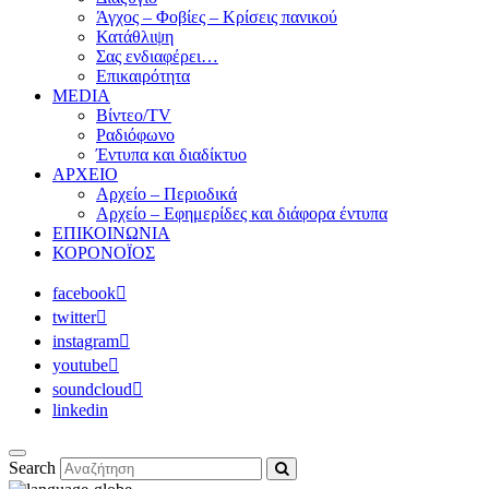
Άγχος – Φοβίες – Κρίσεις πανικού
Κατάθλιψη
Σας ενδιαφέρει…
Επικαιρότητα
MEDIA
Βίντεο/TV
Ραδιόφωνο
Έντυπα και διαδίκτυο
ΑΡΧΕΙΟ
Αρχείο – Περιοδικά
Αρχείο – Εφημερίδες και διάφορα έντυπα
ΕΠΙΚΟΙΝΩΝΙΑ
ΚΟΡΟΝΟΪΟΣ
facebook
twitter
instagram
youtube
soundcloud
linkedin
Search