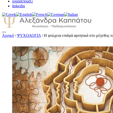
soundcloud
linkedin
Αρχική
\
ΨΥΧΟΛΟΓΙΑ
\
Η φτώχεια επιδρά αρνητικά στο μέγεθος τ
Αλεξάνδρα Καππάτου Ψυχολόγος – Παιδοψ