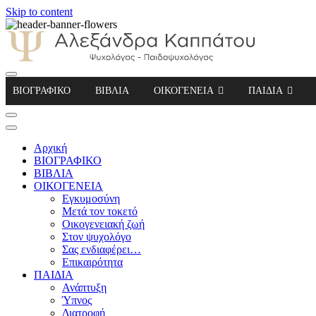
Skip to content
Αλεξάνδρα Καππάτου Ψυχολόγος – Παιδοψ
ΒΙΟΓΡΑΦΙΚΟ
ΒΙΒΛΙΑ
ΟΙΚΟΓΕΝΕΙΑ
ΠΑΙΔΙΑ
Αρχική
ΒΙΟΓΡΑΦΙΚΟ
ΒΙΒΛΙΑ
ΟΙΚΟΓΕΝΕΙΑ
Εγκυμοσύνη
Μετά τον τοκετό
Οικογενειακή ζωή
Στον ψυχολόγο
Σας ενδιαφέρει…
Επικαιρότητα
ΠΑΙΔΙΑ
Ανάπτυξη
Ύπνος
Διατροφή