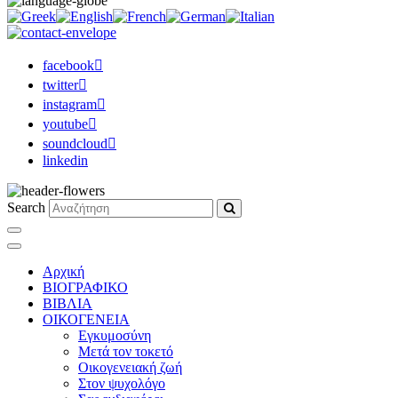
facebook
twitter
instagram
youtube
soundcloud
linkedin
Search
Αρχική
ΒΙΟΓΡΑΦΙΚΟ
ΒΙΒΛΙΑ
ΟΙΚΟΓΕΝΕΙΑ
Εγκυμοσύνη
Μετά τον τοκετό
Οικογενειακή ζωή
Στον ψυχολόγο